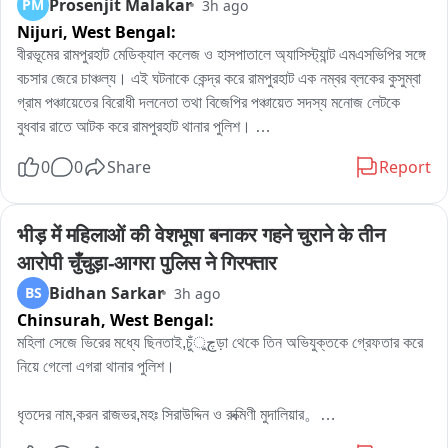
Prosenjit Malakar
PM
3h ago
Nijuri,
West Bengal:
বীরভূমের রামপুরহাট মেডিক্যাল কলেজ ও হাসপাতালে অ্যাসিস্ট্যান্ট এমএসভিপির সঙ্গে 
বচসার জেরে চাঞ্চল্য। এই ঘটনাকে কেন্দ্র করে রামপুরহাট এক নম্বর ব্লকের কুসুম্বা 
গ্রাম পঞ্চায়েতের বিরোধী দলনেতা তথা বিজেপির পঞ্চায়েত সদস্য মনোজ লেটকে 
বুধবার রাতে আটক করে রামপুরহাট থানার পুলিশ। 

এই ঘটনার প্রতিবাদে বৃহস্পতিবার বেলা বারোটা নাগাদ রামপুরহাট থানায় জমায়েত হন 
0
0
Share
Report
বিজেপির একাধিক নেতৃত্ব ও কর্মীরা। তাঁরা মনোজ লেটকে কোন অভিযোগে আটক 
করা হয়েছে, সেই বিষয়ে পুলিশের কাছে জানতে চান। কিছুক্ষণ থানায় আলোচনা চলার 
পর পরিস্থিতি স্বাভাবিক হয়।পরে প্রয়োজনীয় প্রক্রিয়া সম্পন্ন করে এদিন সকালে 
भीड़ में महिलाओं की वेशभूषा बनाकर गहने चुराने के तीन 
বিজেপির বিরোধী দলনেতা মনোজ লেটকে ছেড়ে দেয় রামপুরহাট থানার পুলিশ।
आरोपी चुँचुड़ा-आगरा पुलिस ने गिरफ्तार
Bidhan Sarkar
BS
3h ago
Chinsurah,
West Bengal:
মহিলা সেজে ভিরের মধ্যে ছিনতাই,চুঁچুড়া থেকে তিন অভিযুক্তকে গ্রেফতার করে 
নিয়ে গেলো এগরা থানার পুলিশ।

ধৃতদের নাম,করন রাজভর,মহঃ সিরাউদ্দিন ও রুক্মিণী মুদালিয়ার。

ধৃতদের বাড়ি হুগলির চুঁচুড়া থানার নলডাঙা,ব্যান্ডেল লিচুবাগান ও আমবাগান এলাকায়。
