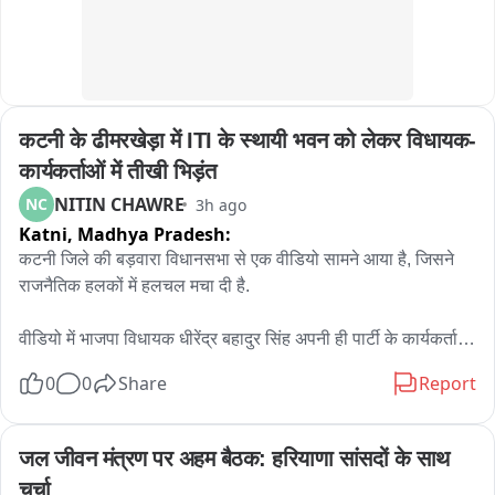
मुख्य रूप से डॉ जय राम सिंह अपर मुख्य चिकित्सा अधीक्षक,  इंतजार अहमद 
जिला कार्यक्रम अधिकारीआदि उपस्थित रहे।
कटनी के ढीमरखेड़ा में ITI के स्थायी भवन को लेकर विधायक-
कार्यकर्ताओं में तीखी भिड़ंत
NITIN CHAWRE
NC
3h ago
Katni,
Madhya Pradesh:
कटनी जिले की बड़वारा विधानसभा से एक वीडियो सामने आया है, जिसने 
राजनैतिक हलकों में हलचल मचा दी है.

वीडियो में भाजपा विधायक धीरेंद्र बहादुर सिंह अपनी ही पार्टी के कार्यकर्ताओं 
से तीखी बहस करते नजर आ रहे हैं. विवाद की वजह ढीमरखेड़ा में लंबे समय 
0
0
Share
Report
से लंबित शासकीय आईटीआई की मांग बताई जा रही है.

बताया जाता है कि गुरुवार को भाजपा कार्यकर्ता और ग्रामीण एक जुट होकर 
जल जीवन मंत्रण पर अहम बैठक: हरियाणा सांसदों के साथ 
एसडीएम कार्यालय पहुंचे थे. उनका कहना था कि वर्ष 2016 में तत्कालीन 
चर्चा