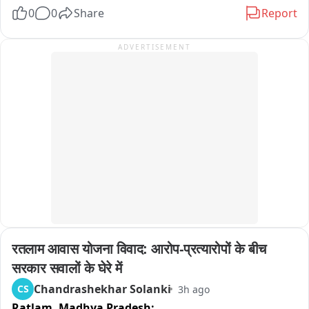
और पोकलैंड मशीनों के साथ मौके पर डटी हुई है। हालांकि, अभी 19 घंटे की 
0
0
Share
Report
कड़ी मशक्कत के बावजूद मार्ग को खोला नहीं जा सका है। पहाड़ी से रह-
रहकर गिर रहे पत्थरों और मलबे के कारण राहत एवं बचाव कार्य में भारी 
ADVERTISEMENT
दिक्कतों का सामना करना पड़ रहा है।

प्रशासन और BRO की टीम लगातार मार्ग सुचारू करने के प्रयास में जुटी 
हुई है, लेकिन हाईवे कब तक खुलेगा, इस पर अभी कुछ भी कह पाना मुश्किल 
है।
रतलाम आवास योजना विवाद: आरोप-प्रत्यारोपों के बीच 
सरकार सवालों के घेरे में
Chandrashekhar Solanki
CS
3h ago
Ratlam,
Madhya Pradesh: