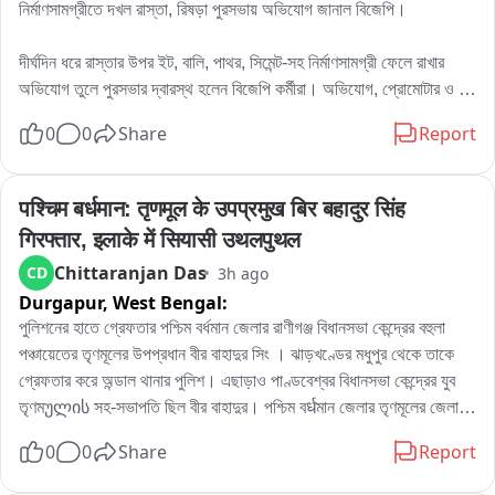
নির্মাণসামগ্রীতে দখল রাস্তা, রিষড়া পুরসভায় অভিযোগ জানাল বিজেপি।

দীর্ঘদিন ধরে রাস্তার উপর ইট, বালি, পাথর, সিমেন্ট-সহ নির্মাণসামগ্রী ফেলে রাখার 
অভিযোগ তুলে পুরসভার দ্বারস্থ হলেন বিজেপি কর্মীরা। অভিযোগ, প্রোমোটার ও 
বিল্ডারদের লাগামছাড়া কাজের জেরে সাধারণ মানুষের যাতায়াত মারাত্মকভাবে ব্যাহত 
0
0
Share
Report
হচ্ছে, বাড়ছে দুর্ঘটনার আশঙ্কাও। বিষয়টি নিয়ে পুরসভায় লিখিত অভিযোগ জমা 
দেওয়ার পাশাপাশি প্রশাসনের হস্তক্ষেপের দাবি জানিয়েছেন তাঁরা。

এলাকার বিজেপি কর্মী রোহিত দে জানান, এলাকাবাসীর অভিযোগের ভিত্তিতেই তাঁরা 
पश्चिम बर्धमान: तृणमूल के उपप्रमुख बिर बहादुर सिंह 
পুরসভায় স্মারকলিপি জমা দিয়েছেন। তাঁর দাবি, নির্মাণসামগ্রী মাসের পর মাস রাস্তার 
गिरफ्तार, इलाके में सियासी उथलपुथल
উপর পড়ে থাকায় রাস্তা কার্যত সরু হয়ে গিয়েছে। বর্ষাকালে বালি ও অন্যান্য সামগ্রী 
Chittaranjan Das
CD
3h ago
নিকাশি ব্যবস্থা আটকে দিচ্ছে, ফলে জল জমার সমস্যাও বাড়ছে। রাতের অন্ধকারে 
Durgapur,
West Bengal:
ভারী ডাম্পার ও লরিতে মালপত্র নামানোর ফলে রাস্তারও ক্ষতি হচ্ছে বলে অভিযোগ 
করেন তিনি। প্রশাসনের তরফে প্রয়োজনীয় ব্যবস্থা নেওয়ার দাবি জানিয়ে তিনি 
পুলিশনের হাতে গ্রেফতার পশ্চিম বর্ধমান জেলার রাণীগঞ্জ বিধানসভা কেন্দ্রের বহুলা 
বলেন, আইনি পথেই এই সমস্যার সমাধান চান তাঁরা。

পঞ্চায়েতের তৃণমূলের উপপ্রধান বীর বাহাদুর সিং । ঝাড়খণ্ডের মধুপুর থেকে তাকে 
অন্যদিকে আর এক বিজেপি কর্মী অভিজিৎ বিশ্বাসের অভিযোগ, দীর্ঘদিন ধরে এই 
গ্রেফতার করে অন্ডাল থানার পুলিশ। এছাড়াও পাণ্ডবেশ্বর বিধানসভা কেন্দ্রের যুব 
পরিস্থিতি চললেও কোনও কার্যকর পদক্ষেপ নেওয়া হয়নি। তাঁর দাবি, নির্মাণস্থলে বড় 
তৃণমულის সহ-সভাপতি ছিল বীর বাহাদুর। পশ্চিম বर्धমান জেলার তৃণমূলের জেলা 
বড় কাঠের বোর্ড ও পেরেক ছড়িয়ে থাকায় শিশু-সহ পথচলতি মানুষের আহত হওয়ার 
সভাপতিপত্তি তথা পাণ্ডবেশ্বরের তৃণমূল প্রার্থী নরেন্দ্রনাথ চক্রবর্তীর খাস লোক 
0
0
Share
Report
আশঙ্কা রয়েছে। নিত্যদিন ছোটখাটো দুর্ঘটনাও ঘটছে। 그는 অভিযোগ করেন, 
বলেও পরিচিত ছিল এই বীর বাহাদুর। এলাকায় সন্ত্রাস তোলাবাজি সহ একাধিক 
অতীতে প্রভাবশালীদের মদতে এই ধরনের অনিয়ম চলেছে। বর্তমান প্রশাসনের কাছে 
অভিযোগে গ্রেফতার এই বীর বাহাদুর。