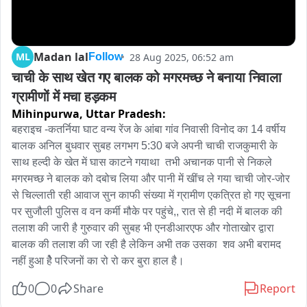
Madan lal
ML
28 Aug 2025, 06:52 am
Follow
चाची के साथ खेत गए बालक को मगरमच्छ ने बनाया निवाला 
ग्रामीणों में मचा हड़कम
Mihinpurwa,
Uttar Pradesh:
बहराइच -कतर्निया घाट वन्य रेंज के आंबा गांव निवासी विनोद का 14 वर्षीय 
बालक अनिल बुधवार सुबह लगभग 5:30 बजे अपनी चाची राजकुमारी के 
साथ हल्दी के खेत में घास काटने गयाथा  तभी अचानक पानी से निकले 
मगरमच्छ ने बालक को दबोच लिया और पानी में खींच ले गया चाची जोर-जोर 
से चिल्लाती रही आवाज सुन काफी संख्या में ग्रामीण एकत्रित हो गए सूचना 
पर सुजौली पुलिस व वन कर्मी मौके पर पहुंचे,, रात से ही नदी में बालक की 
तलाश की जारी है गुरुवार की सुबह भी एनडीआरएफ और गोताखोर द्वारा 
बालक की तलाश की जा रही है लेकिन अभी तक उसका  शव अभी बरामद 
नहीं हुआ हैे परिजनों का रो रो कर बुरा हाल है।
0
0
Share
Report