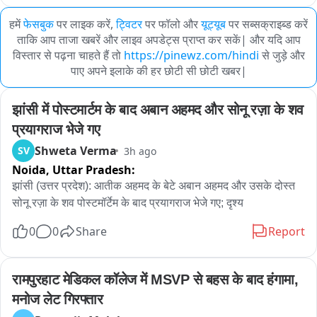
हमें
फेसबुक
पर लाइक करें,
ट्विटर
पर फॉलो और
यूट्यूब
पर सब्सक्राइब्ड करें
ताकि आप ताजा खबरें और लाइव अपडेट्स प्राप्त कर सकें| और यदि आप
विस्तार से पढ़ना चाहते हैं तो
https://pinewz.com/hindi
से जुड़े और
पाए अपने इलाके की हर छोटी सी छोटी खबर|
झांसी में पोस्टमार्टम के बाद अबान अहमद और सोनू रज़ा के शव 
प्रयागराज भेजे गए
Shweta Verma
SV
3h ago
Noida,
Uttar Pradesh:
झांसी (उत्तर प्रदेश): आतीक अहमद के बेटे अबान अहमद और उसके दोस्त 
सोनू रज़ा के शव पोस्टमॉर्टेम के बाद प्रयागराज भेजे गए; दृश्य
0
0
Share
Report
रामपुरहाट मेडिकल कॉलेज में MSVP से बहस के बाद हंगामा, 
मनोज लेट गिरफ्तार