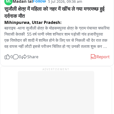
Madan lal
ML
5 Jul 2026, 09:36 am
Follow
सुजौली क्षेत्र में महिला को नहर में खींच ले गया मगरमच्छ हुई 
दर्दनाक मौत
Mihinpurwa,
Uttar Pradesh:
बहराइच -थाना सुजौली क्षेत्र के मोहकमपुरवा क्षेत्र के ग्राम पंचायत चफरिया 
निवासी केतकी  55 वर्ष पत्नी रमेश शनिवार शाम पड़ोसी गांव हजारीपुरवा  
एक रिश्तेदार की शादी में शामिल होने के लिए घर से निकली थी देर रात तक 
वह वापस नहीं लौटी इससे परीजन चिंतित हो गए उनकी तलाश शुरू कर दी 
गई रविवार सुबह लगभग 9:00 बजे ग्रामीणों ने रमपुरवा गांव के पास सरयू 
0
0
Share
Report
नहर के 10 नंबर पुल से लगभग 600 मीटर दूर एक भयावह दृश्य  देखा नहर 
में एक मगरमच्छ महिला के शव को मुंह में दबाये हुए था यह देखकर मौके पर 
ADVERTISEMENT
अफरा तफरी मच गई ग्रामीणों ने शोर मचाया और हिम्मत जुटाकर मगरमच्छ के 
पास पहुंचकर शव को किसी तरह उसके चंगुल से बाहर निकला इसके बाद 
तत्काल इसकी सूचना पुलिस को दी गई सूचना पर सुजौली पुलिस के साथ 
स्थानीय लेखपाल मौके पर पहुंचे और स्थिति का जायजा लिया पुलिस और 
प्रशासनिक अधिकारियों की मौजूदगी में शव की शिनाख्त की गई जिसमें 
मृतका की पहचान केतकी  पत्नी रमेश के रूप में हुई, शव को पंचायतनामा 
भरकर पोस्टमार्टम के लिए भेज दिया गया।