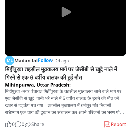
Madan lal
ML
2d ago
Follow
मिहींपुरवा तहसील मुख्यालय मार्ग पर जेसीबी से खुदे नाले में 
गिरने से एक 6 वर्षीय बालक की हुई मौत
Mihinpurwa,
Uttar Pradesh:
मिहींपुरवा -नगर पंचायत मिहींपुरवा के तहसील मुख्यालय जाने वाले मार्ग पर 
एक जेसीबी से खुदे  पानी भरे नाले में 6 वर्षीय बालक के डूबने की मौत की 
खबर से हड़कंप मच गया। तहसील मुख्यालय में धर्मापुर गांव निवासी 
राधेश्याम एक चाय की दुकान का संचालन कर अपने परिजनों का भरण पोषण 
करते हैं रविवार शाम उनका पुत्र बसंत  बिन बताएं कहीं चला गया परिजनों ने 
0
0
Share
Report
काफी खोजबीन की किंतु उसका पता नहीं चल सका सोमवार की सुबह 