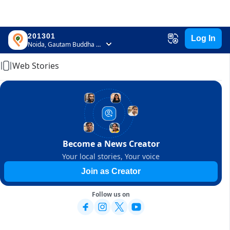
201301
Log In
Home
Noida, Gautam Buddha Nagar, Uttar Pradesh
Web Stories
Become a News Creator
Your local stories, Your voice
Join as Creator
Follow us on