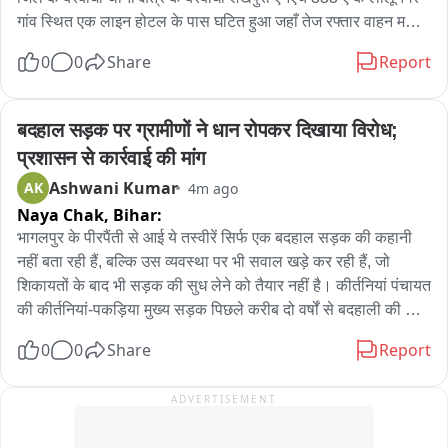
गांव स्थित एक लाइन होटल के पास घटित हुआ जहाँ तेज रफ्तार वाहन मजदूर 
को टक्कर मार फरार हो गया। जिससे मजदूर गंभीर रूप से ज़ख्मी हो गया। 
0
0
Share
Report
जहाँ स्थानीय लोगो ने घायल को बेहतर इलाज के लिए रेफरल अस्पताल में 
भर्ती कराया जहां चिकित्सकों ने मजदूर की स्थिति चिंताजनक देखते हुए 
पीएमसीएच रेफर कर दिया जहां रास्ते में मजदूर की मौत हो गई। घटना के 
बदहाल सड़क पर ग्रामीणों ने धान रोपकर दिखाया विरोध; 
बाद परिजनों का रोरोकर बुरा हाल है। मृतक की पहचान बरबीघा थाना क्षेत्र 
प्रशासन से कार्रवाई की मांग
के लालूनगर गांव निवासी 30 वर्षीय बिपिन मांझी के रूप में किया गया। 
Ashwani Kumar
AK
4m ago
बरबीघा थाना के चौकीदार ने कहा कि इलाज के दौरान पटना से घर आने के 
Naya Chak,
Bihar:
बाद घायल की मौत हो गया।
भागलपुर के पीरपैंती से आई ये तस्वीरें सिर्फ एक बदहाल सड़क की कहानी 
नहीं बता रही हैं, बल्कि उस व्यवस्था पर भी सवाल खड़े कर रही हैं, जो 
शिकायतों के बाद भी सड़क की सुध लेने को तैयार नहीं है। कीर्तनियां पंचायत 
की कीर्तनियां-पकड़िया मुख्य सड़क पिछले करीब दो वर्षों से बदहाली की मार 
झेल रही है। सड़क पर बड़े-बड़े गड्ढे हैं, बारिश होते ही पानी भर जाता है और 
0
0
Share
Report
राहगीरों के लिए इस सड़क से गुजरना किसी मुसीबत से कम नहीं है। जब 
सड़क की हालत नहीं सुधरी तो ग्रामीणों ने भी ऐसा विरोध किया, जिसने 
ADVERTISEMENT
जिम्मेदारों को आईना दिखा दिया। ग्रामीण सड़क पर उतरे और गड्ढों में धान 
की रोपाई शुरू कर दी। इतना ही नहीं, सड़क पर खाद डालकर यह संदेश भी 