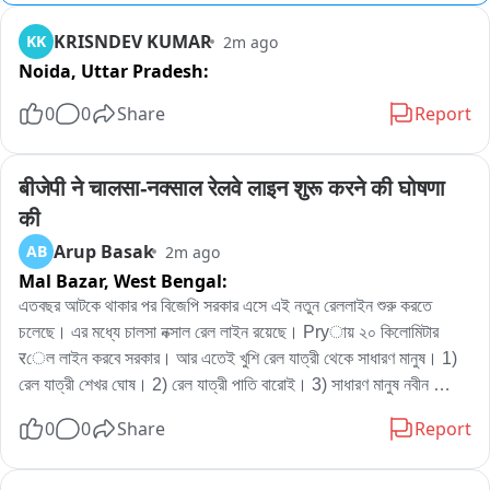
KRISNDEV KUMAR
KK
2m ago
Noida,
Uttar Pradesh:
0
0
Share
Report
बीजेपी ने चालसा-नक्साल रेलवे लाइन शुरू करने की घोषणा 
की
Arup Basak
AB
2m ago
Mal Bazar,
West Bengal:
এতবছর আটকে থাকার পর বিজেপি সরকার এসে এই নতুন রেললাইন শুরু করতে 
চলেছে। এর মধ্যে চালসা নক্সাল রেল লাইন রয়েছে। Pryায় ২০ কিলোমিটার 
रেল লাইন করবে সরকার। আর এতেই খুশি রেল যাত্রী থেকে সাধারণ মানুষ। 1) 
রেল যাত্রী শেখর ঘোষ। 2) রেল যাত্রী পাতি বারোই। 3) সাধারণ মানুষ নবীন 
প্রধান।
0
0
Share
Report