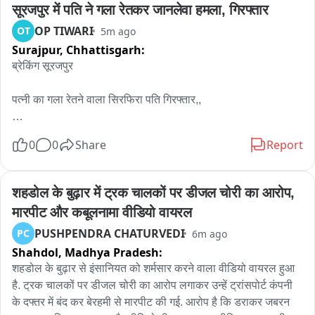
सूरजपुर में पति ने गला रेतकर जानलेवा हमला, गिरफ्तार
OP TIWARI
OT
5m ago
Surajpur,
Chhattisgarh:
ब्रेकिंग सूरजपुर 

पत्नी का गला रेतने वाला सिरफिरा पति गिरफ्तार,, 

मायके से साथ जाने से मना करने पर आरोपी नकुल सिंह ने ब्लेड से किया 
0
0
Share
Report
जानलेवा हमला, 

महिला की हालत गंभीर जिला अस्पताल सूरजपुर में इलाज जारी,, 

शहडोल के बुढ़ार में ट्रक चालकों पर डीजल चोरी का आरोप, 
मारपीट और कबूलनामा वीडियो वायरल
आरोपी पति गिरफ्तार,

PUSHPENDRA CHATURVEDI
PC
6m ago
Shahdol,
Madhya Pradesh:
कुदरगढ़ इलाके के भवरखो गांव का मामला,,
शहडोल के बुढ़ार से इंसानियत को शर्मसार करने वाला वीडियो वायरल हुआ 
है. ट्रक चालकों पर डीजल चोरी का आरोप लगाकर उन्हें ट्रांसपोर्ट कंपनी 
के दफ्तर में बंद कर बेरहमी से मारपीट की गई. आरोप है कि डराकर जबरन 