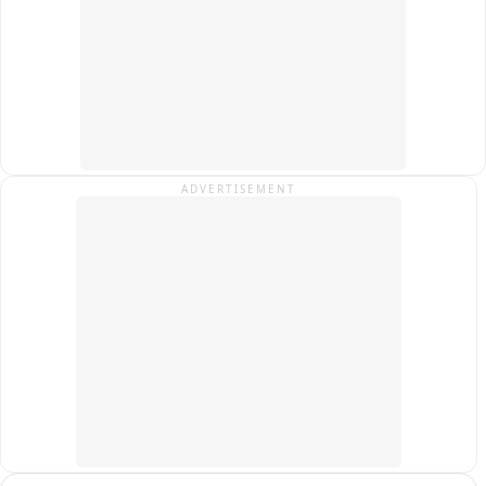
शुरू की जाएं और पूरे प्रोजेक्ट के लिए समयसीमा तय की जाए.

कार्यकर्ताओं ने चेतावनी दी है कि यदि जल्द निर्णय नहीं लिया गया, तो वे 
संवैधानिक दायरे में रहकर बड़ा जन-आंदोलन करेंगे.

फिलहाल इस पूरे घटनाक्रम का वीडियो सोशल मीडिया पर वायरल हो रहा है 
और क्षेत्र में राजनैतिक चर्चा का विषय बना हुआ है.
ADVERTISEMENT