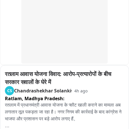
प्रशासन और BRO की टीम लगातार मार्ग सुचारू करने के प्रयास में जुटी 
हुई है, लेकिन हाईवे कब तक खुलेगा, इस पर अभी कुछ भी कह पाना मुश्किल 
है।
रतलाम आवास योजना विवाद: आरोप-प्रत्यारोपों के बीच 
सरकार सवालों के घेरे में
Chandrashekhar Solanki
CS
4h ago
Ratlam,
Madhya Pradesh:
रतलाम में प्रधानमंत्री आवास योजना के फ्लैट खाली कराने का मामला अब 
लगातार तूल पकड़ता जा रहा है। नगर निगम की कार्रवाई के बाद कांग्रेस ने 
भाजपा और प्रशासन पर बड़े आरोप लगाए हैं。
