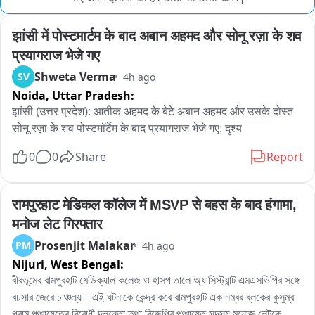
झांसी में पोस्टमार्टम के बाद अबान अहमद और सोनू रज़ा के शव 
प्रयागराज भेजे गए
Shweta Verma
SV
4h ago
Noida,
Uttar Pradesh:
झांसी (उत्तर प्रदेश): आतीक अहमद के बेटे अबान अहमद और उसके दोस्त 
सोनू रज़ा के शव पोस्टमॉर्टेम के बाद प्रयागराज भेजे गए; दृश्य
0
0
Share
Report
रामपुरहाट मेडिकल कॉलेज में MSVP से बहस के बाद हंगामा, 
मनोज लेट गिरफ्तार
Prosenjit Malakar
PM
4h ago
Nijuri,
West Bengal:
বীরভূমের রামপুরহাট মেডিক্যাল কলেজ ও হাসপাতালে অ্যাসিস্ট্যান্ট এমএসভিপির সঙ্গে 
বচসার জেরে চাঞ্চল্য। এই ঘটনাকে কেন্দ্র করে রামপুরহাট এক নম্বর ব্লকের কুসুম্বা 
গ্রাম পঞ্চায়েতের বিরোধী দলনেতা তথা বিজেপির পঞ্চায়েত সদস্য মনোজ লেটকে 