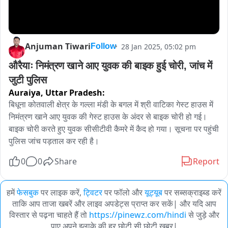
Anjuman Tiwari
28 Jan 2025, 05:02 pm
Follow
औरैयाः निमंत्रण खाने आए युवक की बाइक हुई चोरी, जांच में 
जुटी पुलिस
Auraiya,
Uttar Pradesh:
बिधूना कोतवाली क्षेत्र के गल्ला मंडी के बगल में श्री वाटिका गेस्ट हाउस में 
निमंत्रण खाने आए युवक की गेस्ट हाउस के अंदर से बाइक चोरी हो गई। 
बाइक चोरी करते हुए युवक सीसीटीवी कैमरे में कैद हो गया। सूचना पर पहुंची 
पुलिस जांच पड़ताल कर रही है।
0
0
Share
Report
हमें
फेसबुक
पर लाइक करें,
ट्विटर
पर फॉलो और
यूट्यूब
पर सब्सक्राइब्ड करें
ताकि आप ताजा खबरें और लाइव अपडेट्स प्राप्त कर सकें| और यदि आप
विस्तार से पढ़ना चाहते हैं तो
https://pinewz.com/hindi
से जुड़े और
पाए अपने इलाके की हर छोटी सी छोटी खबर|