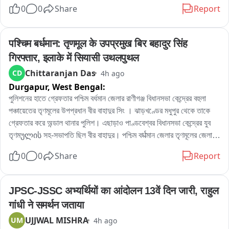
বিল্ডারদের লাগামছাড়া কাজের জেরে সাধারণ মানুষের যাতায়াত মারাত্মকভাবে ব্যাহত 
0
0
Share
Report
হচ্ছে, বাড়ছে দুর্ঘটনার আশঙ্কাও। বিষয়টি নিয়ে পুরসভায় লিখিত অভিযোগ জমা 
দেওয়ার পাশাপাশি প্রশাসনের হস্তক্ষেপের দাবি জানিয়েছেন তাঁরা。

এলাকার বিজেপি কর্মী রোহিত দে জানান, এলাকাবাসীর অভিযোগের ভিত্তিতেই তাঁরা 
पश्चिम बर्धमान: तृणमूल के उपप्रमुख बिर बहादुर सिंह 
পুরসভায় স্মারকলিপি জমা দিয়েছেন। তাঁর দাবি, নির্মাণসামগ্রী মাসের পর মাস রাস্তার 
गिरफ्तार, इलाके में सियासी उथलपुथल
উপর পড়ে থাকায় রাস্তা কার্যত সরু হয়ে গিয়েছে। বর্ষাকালে বালি ও অন্যান্য সামগ্রী 
Chittaranjan Das
CD
4h ago
নিকাশি ব্যবস্থা আটকে দিচ্ছে, ফলে জল জমার সমস্যাও বাড়ছে। রাতের অন্ধকারে 
Durgapur,
West Bengal:
ভারী ডাম্পার ও লরিতে মালপত্র নামানোর ফলে রাস্তারও ক্ষতি হচ্ছে বলে অভিযোগ 
করেন তিনি। প্রশাসনের তরফে প্রয়োজনীয় ব্যবস্থা নেওয়ার দাবি জানিয়ে তিনি 
পুলিশনের হাতে গ্রেফতার পশ্চিম বর্ধমান জেলার রাণীগঞ্জ বিধানসভা কেন্দ্রের বহুলা 
বলেন, আইনি পথেই এই সমস্যার সমাধান চান তাঁরা。

পঞ্চায়েতের তৃণমূলের উপপ্রধান বীর বাহাদুর সিং । ঝাড়খণ্ডের মধুপুর থেকে তাকে 
অন্যদিকে আর এক বিজেপি কর্মী অভিজিৎ বিশ্বাসের অভিযোগ, দীর্ঘদিন ধরে এই 
গ্রেফতার করে অন্ডাল থানার পুলিশ। এছাড়াও পাণ্ডবেশ্বর বিধানসভা কেন্দ্রের যুব 
পরিস্থিতি চললেও কোনও কার্যকর পদক্ষেপ নেওয়া হয়নি। তাঁর দাবি, নির্মাণস্থলে বড় 
তৃণমულის সহ-সভাপতি ছিল বীর বাহাদুর। পশ্চিম বर्धমান জেলার তৃণমূলের জেলা 
বড় কাঠের বোর্ড ও পেরেক ছড়িয়ে থাকায় শিশু-সহ পথচলতি মানুষের আহত হওয়ার 
সভাপতিপত্তি তথা পাণ্ডবেশ্বরের তৃণমূল প্রার্থী নরেন্দ্রনাথ চক্রবর্তীর খাস লোক 
0
0
Share
Report
আশঙ্কা রয়েছে। নিত্যদিন ছোটখাটো দুর্ঘটনাও ঘটছে। 그는 অভিযোগ করেন, 
বলেও পরিচিত ছিল এই বীর বাহাদুর। এলাকায় সন্ত্রাস তোলাবাজি সহ একাধিক 
অতীতে প্রভাবশালীদের মদতে এই ধরনের অনিয়ম চলেছে। বর্তমান প্রশাসনের কাছে 
অভিযোগে গ্রেফতার এই বীর বাহাদুর。
দ্রুত ব্যবস্থা নিয়ে রাস্তা দখলমুক্ত ও নিরাপদ করার আবেদন জানান তিনি。

JPSC-JSSC अभ्यर्थियों का आंदोलन 13वें दिन जारी, राहुल 
বিজেপির দাবি, রাস্তা থেকে অবিলম্বে নির্মাণসামগ্রী সরিয়ে স্বাভাবিক যান চলাচল 
गांधी ने समर्थन जताया
নিশ্চিত করতে হবে এবং ভবিষ্যতে যাতে জনসাধারণের ভোগান্তি না হয়, সে বিষয়ে 
UJJWAL MISHRA
UM
4h ago
প্রশাসনকে কড়া নজরদারি করতে হবে。
