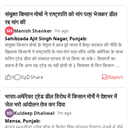
युवती करती हे अपने आप को असहज महसूस

कॉलेज में एम ए, एम कॉम सहित अन्य सब्जेक्ट की मांग को लेकर प्रदर्शन
संयुक्त किसान मोर्चा ने राष्ट्रपति को मांग पत्र भेजकर डील 
रद्द मांग की
Manish Shanker
MS
7m ago
Sahibzada Ajit Singh Nagar,
Punjab:
संयुक्त किसान मोर्चा के नेतृत्व में आज पूरे भारत में केंद्र सरकार की नीति के 
खिलाफ किसानों ने राष्ट्रपति के नाम मांग पत्र सौंपा ताकि अमेरिका के साथ 
फॉरेन ट्रेड डील को तत्काल प्रभाव से रद्द किया जा सके। किसानों का 
कहना है कि अगर यह ट्रेड रद्द नहीं होती तो 1 सितम्बर से फिर किसान 
आंदोलन शुरू किया जाएगा और चंडीगढ़ के ब्रूहां पर पक्का धरना लग 
0
0
Share
Report
जाएगा।
भारत-अमेरिका ट्रेड डील विरोध में किसान मोर्चे ने देशभर में 
जेल भरो आंदोलन तेज कर दिया
Kuldeep Dhaliwal
KD
7m ago
Mansa,
Punjab:
ਭਾਰਤ ਅਮਰੀਕਾ ਟ੍ਰੇਡ ਡੀਲ ਦੇ ਵਿਰੋਧ ਵਿੱਚ ਸੰਯੁਕਤ ਕਿਸਾਨ ਮੋਰਚੇ ਦੇ ਸੱਦੇ 