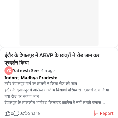
तेज बहाव होने से मार्ग बंद हो गया।इसके चलते इस रास्ते से आवागमन 
प्रभावित हुआ। वहीं ग्राम मदाना स्थित 33 केवी ग्रिड परिसर में बारिश का 
पानी भर गया, जिसके कारण क्षेत्र की बिजली सप्लाई बंद हो गई।लंबे समय 
से अच्छी बारिश का इंतजार कर रहे किसानों के चेहरे पर अब खुशी नजर आ 
रही है।छोटे-नालों और पुलियाओं पर पानी बढ़ने से प्रशासन और ग्रामीणों के 
सामने आवागमन को लेकर चुनौती भी खड़ी है।लोगों से जलभराव वाले रास्तों 
और पुलियाओं को पार नहीं करने की अपील भी प्रशासन के द्वारा की जा रही 
है。
इंदौर के देपालपुर में ABVP के छात्रों ने रोड जाम कर 
प्रदर्शन किया
Yatnesh Sen
YS
6m ago
Indore,
Madhya Pradesh:
इंदौर देपालपुर मार्ग पर छात्रों ने किया रोड को जाम

इंदौर के देपालपुर में अखिल भारतीय विद्यार्थी परिषद संग छात्रों द्वारा किया 
गया रोड पर चक्का जाम

देपालपुर के शासकीय भागीरथ सिलावट कॉलेज में नहीं लगती क्लास

कॉलेज परिसर और आसपास होती है नशाखोरी बोले छात्र

0
0
Share
Report
छात्र छात्राओं का आरोप नहीं लगती नियमित क्लास
