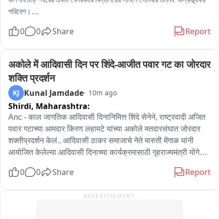
পরিবেশ।

স্কুল কর্তৃপক্ষের দাবি আজ শুধু নয় ,হামেশাই এমন বস্তা বন্দি জিনিস কে বা কারা ফেলে 
0
0
Share
Report
দেয়, আর পচা দুর্গন্ধে স্কুলে আসা শিশু এবং অভিভাবকদের নাজেহাল হন।

পঞ্চায়েত এবং প্রশাসনকে জানানো হয়েছে,পুলিশ এসেছে।
अकोले में आदिवासी दिन पर शिंदे-आजीत पवार गट का जोरदार 
शक्ति प्रदर्शन
Kunal Jamdade
KJ
10m ago
Shirdi,
Maharashtra:
Anc - काल जागतिक आदिवासी दिनानिमित्त शिंदे सेनेने, राष्ट्रवादी अजित 
पवार गटाच्या आमदार किरण लहामटे यांच्या अकोले मतदारसंघात जोरदार 
शक्तीप्रदर्शन केलं.. आदिवासी ठाकर समाजाचे नेते मारुती मेंगाळ यांनी 
आयोजित केलेल्या आदिवासी दिनाच्या कार्यक्रमासाठी गृहराज्यमंत्री योगेश 
कदम, खासदार भाऊसाहेब वाकचौरे, आमदार अमोल खताळ यांनी हजेरी 
0
0
Share
Report
लावली.. यावेळी अकोले शहरातून काढण्यात आलेल्या भव्य रॅलीत हजारो 
आदिवासी बांधव सहभागी झाले होते.. हे शक्ती प्रदर्शन म्हणजे आगामी 
ADVERTISEMENT
निवडणुकांमध्ये अकोले तालुक्यात, शिंदेंची शिवसेना आणि राष्ट्रवादी अजित 
पवार गटातील राजकीय संघर्षाची नांदी मानली जात आहे..