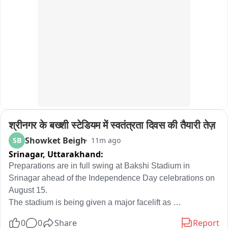
श्रीनगर के बख्शी स्टेडियम में स्वतंत्रता दिवस की तैयारी तेज़
Showket Beigh
SB
11m ago
Srinagar,
Uttarakhand:
Preparations are in full swing at Bakshi Stadium in 
Srinagar ahead of the Independence Day celebrations on 
August 15.

The stadium is being given a major facelift as 
arrangements are underway for the main ceremonial 
0
0
Share
Report
programme, including flag hoisting, the parade, cultural 