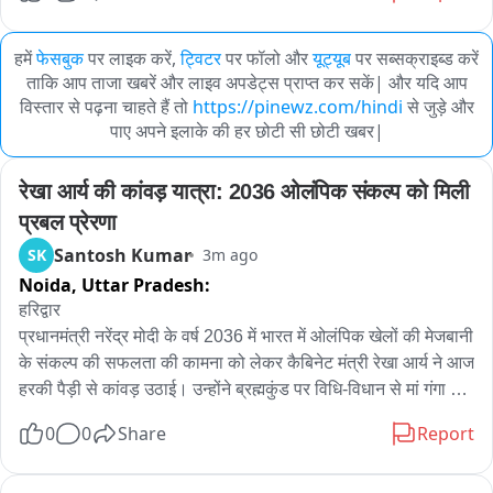
हमें
फेसबुक
पर लाइक करें,
ट्विटर
पर फॉलो और
यूट्यूब
पर सब्सक्राइब्ड करें
ताकि आप ताजा खबरें और लाइव अपडेट्स प्राप्त कर सकें| और यदि आप
विस्तार से पढ़ना चाहते हैं तो
https://pinewz.com/hindi
से जुड़े और
पाए अपने इलाके की हर छोटी सी छोटी खबर|
रेखा आर्य की कांवड़ यात्रा: 2036 ओलंपिक संकल्प को मिली 
प्रबल प्रेरणा
Santosh Kumar
SK
3m ago
Noida,
Uttar Pradesh:
हरिद्वार

प्रधानमंत्री नरेंद्र मोदी के वर्ष 2036 में भारत में ओलंपिक खेलों की मेजबानी 
के संकल्प की सफलता की कामना को लेकर कैबिनेट मंत्री रेखा आर्य ने आज 
हरकी पैड़ी से कांवड़ उठाई। उन्होंने ब्रह्मकुंड पर विधि-विधान से मां गंगा का 
पूजन कर गंगाजल ग्रहण किया और ऋषिकेश स्थित वीरभद्र महादेव मंदिर 
0
0
Share
Report
के लिए रवाना हुईं।

इस अवसर पर अखिल भारतीय अखाड़ा परिषद के अध्यक्ष श्रीमहंत 