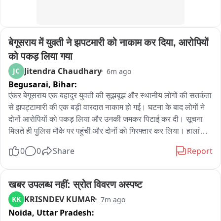
बेगूसराय में युवती ने झपटमारी को नाकाम कर दिया, आरोपियों 
को पकड़ लिया गया
Jitendra Chaudhary
JC
6m ago
Begusarai,
Bihar:
एंकर बेगूसराय एक बहादुर युवती की सूझबूझ और स्थानीय लोगों की सतर्कता 
से झपट्टामारी की एक बड़ी वारदात नाकाम हो गई। घटना के बाद लोगों ने 
दोनों आरोपियों को पकड़ लिया और उनकी जमकर पिटाई कर दी। सूचना 
मिलते ही पुलिस मौके पर पहुंची और दोनों को गिरफ्तार कर लिया। हालांकि 
यह वीडियो सोशल मीडिया पर तेजी से वायरल हो रहा है। आपको बताते चले 
0
0
Share
Report
कि बेगूसराय के मंसूरचक थाना क्षेत्र में झपट्टामारी की कोशिश उस समय 
नाकाम हो गई, जब एक युवती ने साहस का परिचय देते हुए बदमाशों का 
डटकर मुकाबला किया। बताया जा रहा है कि युवती मंसूरचक से अपने घर 
खबर उपलब्ध नहीं: स्रोत विवरण अस्पष्ट
ओरियामा जा रही थी। इसी दौरान स्प्लेंडर बाइक पर सवार दो युवकों ने 
KRISNDEV KUMAR
KK
7m ago
उसके साथ झपट्टामारी करने की कोशिश की।वारदात को अंजाम देने के 
Noida,
Uttar Pradesh:
बाद जैसे ही दोनों आरोपी बाइक से भागने लगे, युवती ने पीछे से बाइक पकड़ 