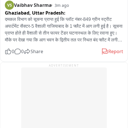
Vaibhav Sharma
VS
3m ago
तलाश में जुटी है
Ghaziabad,
Uttar Pradesh:
दमकल विभाग को सूचना प्राप्त हुई कि प्लॉट नंबर-849 ग्रीन स्ट्रीट 
अपार्टमेंट सैक्टर-5 वैशाली गाजियाबाद के 1 फ्लैट में आग लगी हुई है। सूचना 
प्राप्त होते ही वैशाली से तीन फायर टेंडर घटनास्थल के लिए रवाना हुए। 
मौके पर देखा गया कि आग भवन के द्वितीय तल पर स्थित बंद फ्लैट में लगी 
थी, तत्काल फायर सर्विस यूनिट ने फ्लैट के गेट के लॉक तोड़कर 2 सीढ़ियो 
0
0
Share
Report
के माध्यम से होज लाईन फैलाकर अग्निशमन कार्य शुरू किया। साथ ही भवन 
के अन्य फ्लैटो में उपस्थित लोगो को सुरक्षित बाहर निकाला गया। फ्लैट में 
ADVERTISEMENT
आग की लपटे और धुआ बहुत अधिक था। फायर यूनिट की त्वरित कार्यवाही 
से आग को कुछ ही समय में काबू कर अन्य फ्लैटो में पहुचने से पहले ही आग 
को पूर्ण रूप से शांत किया गया। इस अग्निकांड में किसी भी प्रकार की 
जनहानि नहीं है, फ्लैट मालिक का नाम संजय कुमार है。