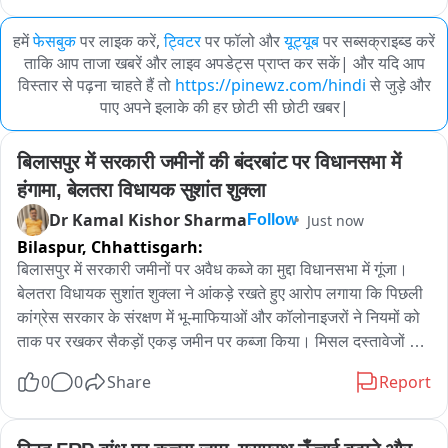
हमें
फेसबुक
पर लाइक करें,
ट्विटर
पर फॉलो और
यूट्यूब
पर सब्सक्राइब्ड करें
ताकि आप ताजा खबरें और लाइव अपडेट्स प्राप्त कर सकें| और यदि आप
विस्तार से पढ़ना चाहते हैं तो
https://pinewz.com/hindi
से जुड़े और
पाए अपने इलाके की हर छोटी सी छोटी खबर|
बिलासपुर में सरकारी जमीनों की बंदरबांट पर विधानसभा में 
हंगामा, बेलतरा विधायक सुशांत शुक्ला
Dr Kamal Kishor Sharma
Just now
Follow
Bilaspur,
Chhattisgarh:
बिलासपुर में सरकारी जमीनों पर अवैध कब्जे का मुद्दा विधानसभा में गूंजा। 
बेलतरा विधायक सुशांत शुक्ला ने आंकड़े रखते हुए आरोप लगाया कि पिछली 
कांग्रेस सरकार के संरक्षण में भू-माफियाओं और कॉलोनाइजरों ने नियमों को 
ताक पर रखकर सैकड़ों एकड़ जमीन पर कब्जा किया। मिसल दस्तावेजों से 
जमीन गायब कर फर्जी पट्टे और रजिस्ट्री की गई। उन्होंने पूरे मामले की 
0
0
Share
Report
उच्च स्तरीय जांच और दोषियों पर सख्त कार्रवाई की मांग की।