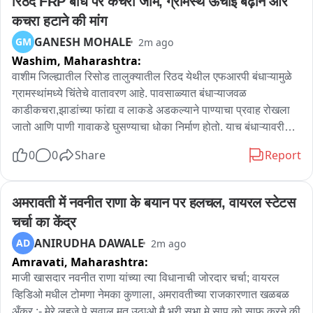
रिठद FRP बांध पर कचरा जाम, ग्रामस्थ ऊँचाई बढ़ाने और 
कचरा हटाने की मांग
GANESH MOHALE
GM
2m ago
Washim,
Maharashtra:
वाशीम जिल्ह्यातील रिसोड तालुक्यातील रिठद येथील एफआरपी बंधाऱ्यामुळे 
ग्रामस्थांमध्ये चिंतेचे वातावरण आहे. पावसाळ्यात बंधाऱ्याजवळ 
काडीकचरा,झाडांच्या फांद्या व लाकडे अडकल्याने पाण्याचा प्रवाह रोखला 
जातो आणि पाणी गावाकडे घुसण्याचा धोका निर्माण होतो. याच बंधाऱ्यावरील 
रस्ता हा गावकऱ्यां साठी महत्त्वाचा मार्ग असल्याने पाणी साचल्यास 
0
0
Share
Report
वाहतुकीलाही अडथळा निर्माण होतो. त्यामुळे जलसंधारण विभागाने तातडीने 
पाहणी करून बंधाऱ्याची उंची वाढवावी आणि अडकणारा काडीकचरा नियमित 
हटवावा,अशी मागणी ग्रामस्थांनी केली आहे.
अमरावती में नवनीत राणा के बयान पर हलचल, वायरल स्टेटस 
चर्चा का केंद्र
ANIRUDHA DAWALE
AD
2m ago
Amravati,
Maharashtra:
माजी खासदार नवनीत राणा यांच्या त्या विधानाची जोरदार चर्चा; वायरल 
व्हिडिओ मधील टोमणा नेमका कुणाला, अमरावतीच्या राजकारणात खळबळ 
अँकर :- मेरे लहजे पे सवाल मत उठाओ मै भरी सभा मे साप को साफ करने की 