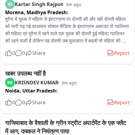
Kartar Singh Rajput
KS
3m ago
Morena,
Madhya Pradesh:
मुरैना में युवक ने महिला से इंस्टाग्राम पर दोस्ती की और यही दोस्ती महिला 
को भारी पड़ गई दरअसल सोशल मीडिया के इंस्टाग्राम अकाउंट से ग्वालियर 
की महिला एवं मुरैना में रहने वाले एक युवक की दोस्ती हुई महिला ग्वालियर 
की रहने वाली है लेकिन यह दोस्ती जब मुलाकात में बदली तो महिला की 
जिंदगी पूरी तरह से बर्बाद हो गई पहले युवक ने महिला को फोन कर मुरैना 
0
0
Share
Report
मिलने बुलाया इसके बाद महिला और युवक मुरैना के अंबाह रोड स्थित ग्लोबल 
होटल में पहुंचे इसके बाद पहले से ही होटल में मौजूद पांच युवक भी उसी कमरे 
में जा पहुंचे जहां महिला एवं युवक बैठे थे जिसके बाद पहले युवकों ने शराब पी 
खबर उपलब्ध नहीं है
और उसके बाद महिला के साथ सामूहिक दुष्कर्म किसी घिनौनी घटना को 
KRISNDEV KUMAR
KK
3m ago
अंजाम दिया है इस घटना में होटल कई कर्मचारी भी शामिल है घटना के बाद 
Noida,
Uttar Pradesh:
पीड़िता ने स्टेशन थाने में पहुंचकर पुलिस को इसकी शिकायत की है जहां 
पुलिस ने महिला की शिकायत पर 6 लोगों के खिलाफ दुष्कर्म का मामला दर्ज 
0
0
Share
Report
किया है पुलिस ने होटल कर्मचारी सहित 3 आरोपियों को गिरफ्तार किया है 
इस पूरे मामले में अब तक मुरैना पुलिस ने तीन लोगों को गिरफ्तार कर लिया 
अभी भी तीन लोग फरार बताए जा रहे हैं पुलिस ने महिला की शिकायत पर छह 
गाजियाबाद के वैशाली के ग्रीन स्ट्रीट अपार्टमेंट के एक फ्लैट 
लोगों के खिलाफ शिकायत दर्ज का मामला दर्ज किया है पूरी घटना स्टेशन 
में आग, दमकल ने नियंत्रण पाया
थाना क्षेत्र की है पुलिस ने होटल को सील किया है एवं फरार आरोपियों की 