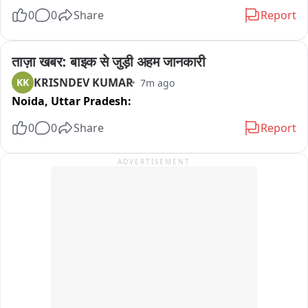
ली और जोर-जोर से शोर मचाना शुरू कर दिया। युवती की आवाज सुनकर 
0
0
Share
Report
आसपास के लोग मौके पर पहुंचे और दोनों आरोपियों को पकड़ लिया। इसके 
बाद गुस्साए लोगों ने उनकी जमकर पिटाई कर दी।घटना की सूचना मिलते ही 
डायल-112 और मंसूरचक थाना पुलिस मौके पर पहुंची। पुलिस ने भीड़ से 
ताज़ा खबर: बाइक से जुड़ी अहम जानकारी
दोनों आरोपियों को सुरक्षित निकालकर हिरासत में ले लिया और थाने 
KRISNDEV KUMAR
KK
7m ago
पहुंचाया। पूछताछ में आरोपियों की पहचान भगवानपुर थाना क्षेत्र के 
Noida,
Uttar Pradesh:
मोख्तियारपुर वार्ड संख्या-11 निवासी 25 वर्षीय प्रशांत कुमार उर्फ विकास 
और 23 वर्षीय पवन कुमार के रूप में हुई। पुलिस ने उनके पास से वारदात में 
0
0
Share
Report
इस्तेमाल की गई स्प्लेंडर बाइक भी बरामद कर ली है।स्थानीय लोगों का दावा 
है कि दोनों आरोपी पहले भी ओरियामा और आसपास के इलाकों में 
ADVERTISEMENT
झपट्टामारी की घटनाओं में शामिल रहे हैं। यह घटना दलसिंहसराय-मंसूरचक 
सीमा स्थित गोविंदपुर के पास हुई।दोनों आरोपियों को गिरफ्तार कर लिया 
गया है। चिकित्सीय जांच के बाद उन्हें न्यायिक हिरासत में भेजा जाएगा। पूरे 
मामले की जांच की जा रही है और आरोपियों के आपराधिक इतिहास की भी 
जांच की जा रही है।फिलहाल पुलिस आरोपियों के आपराधिक रिकॉर्ड की 
जांच में जुटी है। वहीं, इस पूरी घटना में युवती की बहादुरी और पुलिस की 
त्वरित कार्रवाई की स्थानीय लोग सराहना कर रहे हैं।