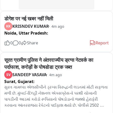
डोगेश पर नई खबर नहीं मिली
KRISNDEV KUMAR
KK
4m ago
Noida,
Uttar Pradesh:
0
0
Share
Report
सूरत ग्रामीण पुलिस ने अंतरराज्यीय ड्रग्स नेटवर्क का 
पर्दाफाश, करोड़ों के पोषडोडा ट्रक जब्त
SANDEEP VASAVA
SV
4m ago
Surat,
Gujarat:
સુરત ગામલ્ય એલસીબીને ડ્રગ્સ વિરુદ્ધની લડતમાં મોટી સફળતા 
મળી છે. મુંબઈ-દિલ્હી નેશનલ એક્સપ્રેસ-વે પરથી ચોખાની 
પાપડીની આડમાં કરોડો રૂપિયાનો પોષડોડાનો જથ્થો હેરાફેરી 
કરવાના આંતરરાજ્ય રેકેટનો પર્દાફાશ થયો છે. પોલીસે 2502 
કિલોથી વધુ પોષડોડા સાથે ટ્રક સહિત 4 કરોડથી વધુના મુદ્દામાલ 