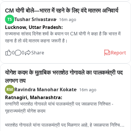
CM योगी बोले—भारत में रहने के लिए वंदे मातरम अनिवार्य
झारखंड में छात्र अपनी मांगों को लेकर शांतिपूर्वक बैठे हैं : पंकज चौधरी

Tushar Srivastava
TS
16m ago
Lucknow,
Uttar Pradesh:
जहां आपकी सरकार है, वहां नहीं जा रहे, प्रयागराज जा रहे हैं : पंकज

राज्यसभा सांसद दिनेश शर्मा के बयान पर CM योगी ने कहा है कि भारत में 
रहना है तो वंदे मातरम कहना जरूरी है।
राहुल गांधी के प्रयागराज कार्यक्रम पर यूपी बीजेपी अध्यक्ष का निशाना

0
0
Share
Report
‘छात्रों की मांगों पर झारखंड में जाकर बात क्यों नहीं करते?’ : पंकज चौधरी
योगेश कदम के मुताबिक भरतशेठ गोगावले का पालकमंत्री पद 
लगभग तय
Ravindra Manohar Kokate
RM
16m ago
Ratnagiri,
Maharashtra:
रत्नागिरी भरतशेठ गोगावले यांचं पालकमंत्री पद जवळपास निश्चित - 
गृहराज्यमंत्री योगेश कदम

भरतशेठ गोगावले यांना पालकमंत्री पद मिळणार आहे, हे जवळपास निश्चित 