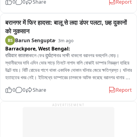
0
0
Share
Report
ਮੀਤ ਹੇਅਰ ਸਾਂਸਦ ਨੇ ਕਿਹਾ ਕਿ ਪੰਜਾਬ ਦੇ ਯੂਥ ਨੂੰ ਨਸ਼ਾ ਮੁਕਤ ਕਰਨ ਲਈ 
ਅਤੇ ਤੰਦਰੁਸਤ ਬਣਾਉਣ ਲਈ ਇਹੋ ਜਿਹੇ ਪ੍ਰੋਗਰਾਮਾਂ ਦਾ ਆਯੋਜਨ ਹੋਣਾ 
ਬਹੁਤ ਜਰੂਰੀ ਹੈ。
बरानगर में फिर हादसा: बालू से लदा डंपर पलटा, छह दुकानों 
को नुकसान
Barun Sengupta
BS
3m ago
Barrackpore,
West Bengal:
रविवार सातसকালে ফের दुर्घटनনার সাক্ষী থাকলো বরানগর বনহুগলি মোড়। 
স্থানীয়দের দাবি এদিন ভোর সাড়ে তিনটে নাগাদ বালি বোঝাই ডাম্পার নিয়ন্ত্রণ হারিয়ে 
উল্টে যায়। বিটি রোডের পাশে থাকা একাধিক দোকান ঘটনার জেরে ক্ষতিগ্রস্ত। ঘটনার 
হতাহতের খবর নেই। ইতিমধ্যে ডাম্পারের চালককে আটক করেছে বরানগর থানার 
পুলিশ। ব্যবসায়ীদের দাবি বেপরোয়া গাড়ির গতিতে ক্ষতিগ্রস্ত হয়েছে ছয়টি দোকান।
0
0
Share
Report
ADVERTISEMENT