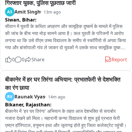
गिरफ्तार युवक, पुलिस पूछताछ जारी
Amit Singh
AS
13m ago
Siwan,
Bihar:
सीवान में युवती के कथित अपहरण और सामूहिक दुष्कर्म के मामले में पुलिस 
की जांच के बीच नया मोड़ सामने आया है। कल युवती के परिजनों ने आरोप 
लगाया था कि उसे वीएम उच्च विद्यालय के समीप से स्कॉर्पियो से अगवा किया 
गया और बांसोपाली गांव ले जाकर दो युवकों ने उसके साथ सामूहिक दुष्कर्म 
किया। जिसके बाद एसपी पूरन कुमार झा भी सदर अस्पताल पहुंचे थे और 
0
0
Share
Report
युवती का हाल जाना था। वहीं इस मामले में आज नगर थाना पुलिस ने एक 
युवक को गिरफ्तार कर लिया है। गिरफ्तार युवक सीवान के मुफस्सिल थाना 
क्षेत्र के बलेथा गांव का रहने वाला बताया जा रहा है और फिलहाल मुंबई में 
बीकानेर में हर घर तिरंगा अभियान: प्रभातफेरी से देशभक्ति 
रहता है। पुलिस गाड़ी में हिरासत में बैठे आरोपी युवक ने अपना पक्ष रखते हुए 
का रंग छाया
दावा किया कि वह युवती को पहले से जानता है और दोनों के बीच बातचीत 
Raunak Vyas
RV
14m ago
होती थी। जब वह सीवान आया था, तब युवती ने उसे नगर थाना क्षेत्र के 
Bikaner,
Rajasthan:
शेखर सिनेमा के पास एक रेस्टोरेंट में मिलने के लिए बुलाया था। युवती अपनी 
बहन के साथ खुद अपनी मर्जी से उससे मिलने आई थी। मुलाकात के दौरान 
बीकानेर में ‘हर घर तिरंगा’ अभियान के तहत आज देशभक्ति से सराबोर 
ही युवती को अचानक ब्लीडिंग होने लगी। स्थिति को देखते हुए उसने युवती 
नजारा देखने को मिला। महारानी कन्या विद्यालय से शुरू हुई प्रभात फेरी 
को पैड दिया, ताकि ब्लीडिंग को संभाला जा सके। इसके बाद आरोपी ने 
एमएन हॉस्पिटल, हनुमान हथा और जूनागढ़ होते हुए जिला कलेक्ट्रेट पहुंची। 