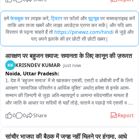
हमें
फेसबुक
पर लाइक करें,
ट्विटर
पर फॉलो और
यूट्यूब
पर सब्सक्राइब्ड करें
ताकि आप ताजा खबरें और लाइव अपडेट्स प्राप्त कर सकें| और यदि आप
विस्तार से पढ़ना चाहते हैं तो
https://pinewz.com/hindi
से जुड़े और
पाए अपने इलाके की हर छोटी सी छोटी खबर|
आरक्षण पर बहुजन समाज: समानता के लिए कानून की ज़रूरत
KRISNDEV KUMAR
KK
Just now
Noida,
Uttar Pradesh:
1. देश में ’बहुजन समाज’ में से खासकर एससी, एसटी व ओबीसी वर्गों के लिये 
आरक्षण ’सामाजिक परिवर्तन व आर्थिक मुक्ति’ अर्थात् हमेशा से इनके आत्म-
सम्मान की ज़िन्दगी से जुड़ा अति-महत्वपूर्ण व अत्यन्त संवेदनशील मामला है 
और जाति के आधार पर सदियों से यहाँ तोड़े, सताये व पछाड़े गये एससी व 
एसटी समाज के लिये तो यह अत्यन्त ज़रूरी मामला भी विशेषकर तब बन 
0
0
Share
Report
जाता है जब जातिवादी द्वेष, शोषण, प्रताड़ना, अन्याय-अत्याचार कम होने का 
नाम ना ले, और इसीलिये इसमें क्रीमी लेयर की बात करना अनुचित ही नहीं 
बल्कि परमपूज्य बाबा साहेब डा. भीमराव अम्बेडकर के मानवतावादी संविधान 
सांचौर भाजपा की बैठक में जगह नहीं मिलने पर हंगामा, आधे 