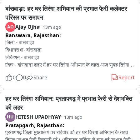
बांसवाड़ा: हर घर तिरंगा अभियान की प्रभात फेरी कलेक्टर 
परिसर पर समापन
Ajay Ojha
AO
13m ago
Banswara,
Rajasthan:
जिला - बांसवाड़ा

विधानसभा- बांसवाड़ा

लोकेशन - बांसवाड़ा

एंकर - बांसवाड़ा शहर में हर घर तिरंगा अभियान के तहत आज सुबह तिरंगा 
प्रभात फेरी का आयोजन किया गया। कलेक्ट्री से इस रैली की शुरुआत हुई 
0
0
Share
Report
जिसमें SDM सोनू कुमारी, अतिरिक्त पुलिस अधीक्षक नरपत सिंह, डीएसपी 
मनीष चारण, बीजेपी नेता राजेश कटारा, धनसिंह रावत, हक़रू मईड़ा सहित 
सभी अधिकारी और स्कूली बच्चे शामिल हुए। तिरंगा यात्रा में देशभक्ति गीतों 
हर घर तिरंगा अभियान: प्रतापगढ़ में प्रभात फेरी से देशभक्ति 
के साथ भारत माता जय के नारों से पुरा शहर गूंज उठा। यह रैली कलेक्ट्री 
की लहर
से होते हुए गांधी मूर्ति और भीतर शहर होते हुए पुनः कलेक्ट्री पहुंची जहाँ 
HITESH UPADHYAY
HU
13m ago
इसका समापन हुआ।
Pratapgarh,
Rajasthan:
प्रतापगढ़ जिला मुख्यालय पर रविवार को हर घर तिरंगा अभियान के तहत 
तिरंगा प्रभात फेरी निकाली गई। धरियावद सर्किल से शुरू हुई प्रभात फेरी 