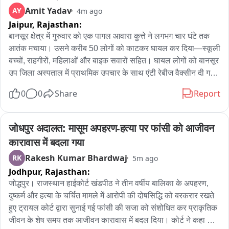
Amit Yadav
AY
4m ago
Jaipur,
Rajasthan:
बानसूर क्षेत्र में गुरुवार को एक पागल आवारा कुत्ते ने लगभग चार घंटे तक 
आतंक मचाया। उसने करीब 50 लोगों को काटकर घायल कर दिया—स्कूली 
बच्चों, राहगीरों, महिलाओं और बाइक सवारों सहित। घायल लोगों को बानसूर 
उप जिला अस्पताल में प्राथमिक उपचार के साथ एंटी रेबीज वैक्सीन दी गई। 
प्रशासन को सूचना देने के बावजूद राहत कार्यों में देरी की गई जिसकी 
0
0
Share
Report
स्थानीय residents ने शिकायत की। डीएसपी मनीषा मीणा ने नगर पालिका 
के साथ समन्वय कर कुत्ते को पकड़ने के निर्देश दिए। क्षेत्र में कुत्ते की तलाश 
के बाद उसे मार गिराया गया। इस घटना से क्षेत्र में दहशत फैल गई और 
जोधपुर अदालत: मासूम अपहरण-हत्या पर फांसी को आजीवन 
आवारा कुत्तों पर नियंत्रण के लिए ठोस योजना की मांग उठी।
कारावास में बदला गया
Rakesh Kumar Bhardwaj
RK
5m ago
Jodhpur,
Rajasthan:
जोद्धपुर। राजस्थान हाईकोर्ट खंडपीठ ने तीन वर्षीय बालिका के अपहरण, 
दुष्कर्म और हत्या के चर्चित मामले में आरोपी की दोषसिद्धि को बरकरार रखते 
हुए ट्रायल कोर्ट द्वारा सुनाई गई फांसी की सजा को संशोधित कर प्राकृतिक 
जीवन के शेष समय तक आजीवन कारावास में बदल दिया। कोर्ट ने कहा कि 