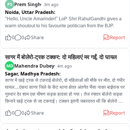
Prem Singh
PS
3m ago
Noida,
Uttar Pradesh:
"Hello, Uncle Amarinder!" LoP Shri RahulGandhi gives a 
warm shoutout to his favourite politician from the BJP.
0
0
Share
Report
सागर में बोलेरो-ट्रक टक्कर: दो महिलाएं मर गईं, दो घायल
Mahendra Dubey
MD
4m ago
Sagar,
Madhya Pradesh:
सागर में खड़े ट्रक से टकराई बोलेरो, दो महिलाओं की मौके पर मौत, दो गंभीर 
घायल....एंकर/ सागर जिले के केंट थाना क्षेत्र अंतर्गत भैंसा नाका बाईपास पर 
गुरुवार देर शाम एक भीषण सड़क हादसा हो गया। तेज रफ्तार बोलेरो सड़क 
किनारे खड़े ट्रक से जा टकराई। टक्कर इतनी जबरदस्त थी कि बोलेरो के 
परखच्चे उड़ गए और वाहन बुरी तरह क्षतिग्रस्त हो गया।

0
0
Share
Report
हादसे में बोलेरो सवार दो महिलाओं की मौके पर ही दर्दनाक मौत हो गई, 
जबकि दो अन्य लोग गंभीर रूप से घायल हो गए जो बेहोश हैं। घायलों को 