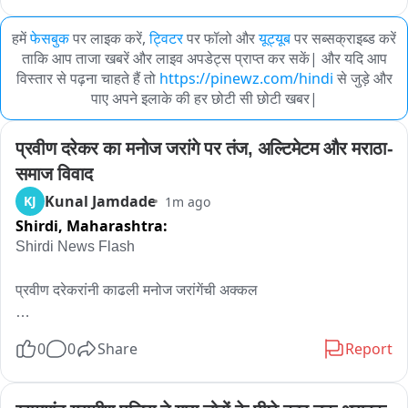
हमें
फेसबुक
पर लाइक करें,
ट्विटर
पर फॉलो और
यूट्यूब
पर सब्सक्राइब्ड करें
ताकि आप ताजा खबरें और लाइव अपडेट्स प्राप्त कर सकें| और यदि आप
विस्तार से पढ़ना चाहते हैं तो
https://pinewz.com/hindi
से जुड़े और
पाए अपने इलाके की हर छोटी सी छोटी खबर|
प्रवीण दरेकर का मनोज जरांगे पर तंज, अल्टिमेटम और मराठा-
समाज विवाद
Kunal Jamdade
KJ
1m ago
Shirdi,
Maharashtra:
Shirdi News Flash

प्रवीण दरेकरांनी काढली मनोज जरांगेंची अक्कल

रस्त्यावर आणि नाक्यावर बसून आंदोलन करणं आणि सिस्टीममध्ये राहून काम 
0
0
Share
Report
करणं, यात खूप फरक : प्रवीण दरेकर

भाजप नेते प्रवीण दरेकर बाईट पॉईंटर
