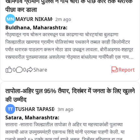
खामगांव ग्रामीण पुलिस ने गाय चोरों के पीछे कार तक थरारक 
पीछा कर डाला
ऑन मनोज जरांगे आरोप

MAYUR NIKAM
MN
2m ago
Buldhana,
Maharashtra:
- आरोप करायला फार अक्कल लागत नाही

- ज्यांना सिस्टीम समजून घ्यायची नाही, त्यांच्याबद्दल काय बोलायचे?

गोठ्यातून गाय चोरून कारमधून पळ काढणाऱ्या चोरट्यांचा बुलढाणा 
- जात पडताळणी समितीला न्यायालयीन अधिकार

जिल्ह्यातील खामगाव ग्रामीण पोलिसांच्या पथकाने तब्बल काही किलोमीटर 
- कुठलाही मंत्री हस्तक्षेप करू शकत नाही, लेखी देण्याचा तर विषयच नाही

पर्यंत थरारक पाठलाग करून मोठा डाव उधळून लावला. बोरीअडगाव-शहापूर 
- काही त्रुटी असतील म्हणून नोंदी रद्द केल्या असतील

रस्त्यावरील पुतळ्याजवळ असलेल्या गोठ्यात बांधलेल्या गायींपैकी एक गाय 
- झोपलेल्याला जागं करता येतं, मात्र झोपेचं सोंग घेतलेल्याला जागं करता 
पहाटे ३:३० वाजेच्या_sुमारास अज्ञात चोरट्यांनी पळवली. मात्र गस्तीवर 
0
0
Share
Report
येत नाही

असलेल्या पोलिसांना माहिती मिळताच बोरी अडगाव ते वाडेगावदरम्यान 
पोलिसांनी सदर कारचा सिनेस्टाईल पाठलाग केला आणि कार थांबवली ... 
ऑन जरांगे अल्टिमेटम

गाय पोलिसांच्या हाती लागली मात्र चोरट्यांनी तिथून पळ काढला...दरम्यान 
तापोला-अहिर पुल 95% तैयार, दिसंबर में जनता के लिए खुलने 
- ते सतत अल्टिमेटम देत असतात

या अज्ञात चोरट्याविरुद्ध गुन्हा दाखल करण्यात आला असून पुढील तपास 
की उम्मीद
- महाराष्ट्र सर्व जाती धर्मांना बरोबर घेऊन जाणारं राज्य

पोलिस करत आहेत.
TUSHAR TAPASE
TT
3m ago
- माणसं तोडण्यापेक्षा जोडण्याचं काम करावं

Satara,
Maharashtra:
- मराठा ओबीसी वाद लावणं महाराष्ट्राच्या हिताचं नाही

सातारा -सातारा जिल्ह्यातील तापोळा ते अहिर या महत्त्वाकांक्षी पुलाच्या 
ऑन जरांगे आमदार पाडण्याचा इशारा

कामाची आज उपमुख्यमंत्री एकनाथ शिंदे यांनी प्रत्यक्ष पाहणी केली. या 
- जरांगे यांनी कुठल्यातरी मतदारसंघातून उभं रहावं

पुलाचे सुमारे ९५ टक्के काम पूर्ण झाले असून, डिसेंबर महिन्यात हा पूल 