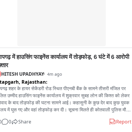
ापगढ़ में हाउसिंग फाइनेंस कार्यालय में तोड़फोड़, 6 घंटे में 6 आरोपी 
्तार
HITESH UPADHYAY
4m ago
tapgarh,
Rajasthan:
ापगढ़ शहर के हायर सेकेंडरी रोड स्थित पीएनबी बैंक के सामने तीसरी मंजिल पर 
लित उम्मीद हाउसिंग फाइनेंस कार्यालय में शुक्रवार सुबह लोन की किश्त को लेकर 
विवाद के बाद तोड़फोड़ की घटना सामने आई। कहासुनी के कुछ देर बाद कुछ युवक 
यालय में घुस गए और वहां तोड़फोड़ कर दी। सूचना मिलते ही कोतवाली पुलिस मौके 
हुंची और आरोपियों की तलाश शुरू की। पुलिस ने त्वरित कार्रवाई करते हुए घटना 
0
0
Share
Report
रीब 6 घंटे के भीतर 6 आरोपियों को पकड़ लिया। पुलिस के अनुसार डिटेन कर 
ाछ करने पर आरोपियों ने वारदात में शामिल होना स्वीकार किया। इसके बाद पुलिस 