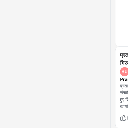
प्रत
गिरफ
HU
Pra
प्रत
संचा
हुए 
कार्
पर प
के क
पूछत