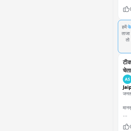
हमें
फ
ताजा 
तो
टीक
चेत
AS
Jai
जनता
मानस
15 स