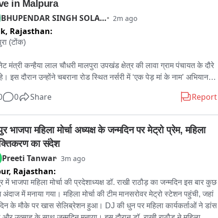
ve in Malpura
BHUPENDAR SINGH SOLANKI
2m ago
nk,
Rajasthan:
रा (टोंक)

ेट मंत्री कन्हैया लाल चौधरी मालपुरा उपखंड क्षेत्र की लावा ग्राम पंचायत के दौरे 
े। इस दौरान उन्होंने चबराना रोड स्थित नर्सरी में ‘एक पेड़ मां के नाम’ अभियान के 
करीब 11 हजार पौधे लगाने के अभियान का पौधारोपण कर शुभारंभ किया。

0
0
Share
Report
यक्रम को संबोधित करते हुए कैबिनेट मंत्री कन्हैया लाल चौधरी ने कहा कि वर्तमान 
में पर्यावरण संतुलन बनाए रखना बेहद जरूरी है। इसके लिए प्रत्येक व्यक्ति को 
र भाजपा महिला मोर्चा अध्यक्ष के जन्मदिन पर मेट्रो प्रेम, महिला 
े कम एक पौधा लगाने और उसकी नियमित देखभाल करने का संकल्प लेना 
्तिकरण का संदेश
ए। उन्होंने कहा कि मालपुरा विधानसभा क्षेत्र में करीब एक करोड़ पौधे लगाने का 
Preeti Tanwar
3m ago
्य रखा गया है। अब तक क्षेत्र में करीब दो से तीन लाख पौधे लगाए जा चुके हैं。

pur,
Rajasthan:
री ने कहा कि सभी ग्राम पंचायतों में पौधारोपण अभियान चलाकर निर्धारित लक्ष्य को 
र में भाजपा महिला मोर्चा की प्रदेशाध्यक्ष डॉ. राखी राठौड़ का जन्मदिन इस बार कुछ 
 किया जाएगा। साथ ही केंद्र सरकार की ‘जी राम जी’ योजना से अभियान को 
अंदाज में मनाया गया। महिला मोर्चा की टीम मानसरोवर मेट्रो स्टेशन पहुंची, जहां 
कर लगाए गए पौधों की देखभाल सुनिश्चित करने का प्रयास किया जाएगा।

दिन के मौके पर खास सेलिब्रेशन हुआ। DJ की धुन पर महिला कार्यकर्ताओं ने डांस 
 और उत्साह के साथ जन्मदिन मनाया। इस दौरान डॉ. राखी राठौड़ ने महिला 