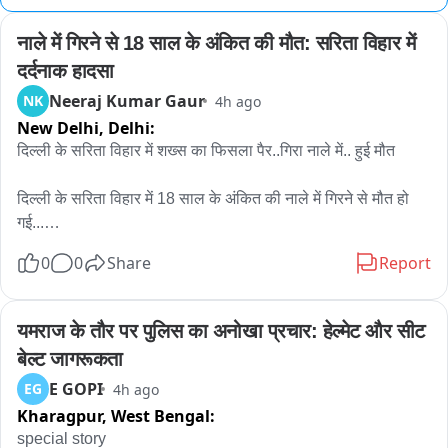
नाले में गिरने से 18 साल के अंकित की मौत: सरिता विहार में 
दर्दनाक हादसा
Neeraj Kumar Gaur
NK
4h ago
New Delhi,
Delhi:
दिल्ली के सरिता विहार में शख्स का फिसला पैर..गिरा नाले में.. हुई मौत

दिल्ली के सरिता विहार में 18 साल के अंकित की नाले में गिरने से मौत हो 
गई...

7 अगस्त की शाम को अंकित नोएडा से अपने घर भीम कॉलोनी अली विहार 
0
0
Share
Report
जा रहा था..तभी नाले की पुलिया को क्रोस करने के बाद.. पानी का फ्लो 
ज्यादा था..अंकित को लगा वो निकल जाएगा.. लेकिन उसका पैर फिसला और 
वो नाले में पानी के बहाव के साथ बह गया..
यमराज के तौर पर पुलिस का अनोखा प्रचार: हेल्मेट और सीट 
बेल्ट जागरूकता
E GOPI
EG
4h ago
Kharagpur,
West Bengal:
special story 
