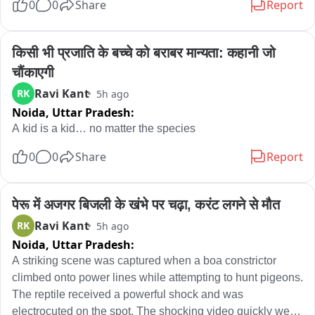
0
0
Share
Report
- पार्टी हमारा बाप नहीं, हमारा बाप मराठा समाज है

- वे कहते हैं कोयते हाथ में लो… येड्या गँद के ( अश्लील भाषा में बोलते हुए ) 
किसी भी प्रजाति के बच्चे को बराबर मान्यता: कहानी जो 
मराठों के हाथ में तलवारें हैं

चौंकाएगी
- गाड़ी भी नहीं बैठेगी

- इतना सख्त कदम उठाने की जरूरत बावनकुले को नहीं थी

Ravi Kant
RK
5h ago
Noida,
Uttar Pradesh:
- फिर भी उदय सामंत ने कहा है कि हमारी चूक सुधारेंगे

A kid is a kid… no matter the species
- मुझे राजनीति से कोई लेना-देना नहीं… अगर आप गलत सुधारेंगे तो पहले 
0
0
Share
Report
जैसे मराठा-आपके रिश्ते रहेंगे

- लेकिन अगर गलत सुधार नहीं हुआ तो आपका दल खड्डे में जाएगा

- फडणवीस को भी बावनकुले की चूक सुधारनी होगी

पेरू में अजगर बिजली के खंभे पर चढ़ा, करंट लगने से मौत
- मराठा के विधायक, सांसद, भाजपा में सभी मंत्री फडणवीस से बोलें कि 
Ravi Kant
RK
5h ago
बावनकुले की चूक सुधारी जाए

- एक शब्द भी फडणवीस से नहीं बोलेंगे… पर अगर सुधार हुआ तो 29 अगस्त 
Noida,
Uttar Pradesh:
से भयावह आंदोलन शुरू होगा

A striking scene was captured when a boa constrictor 
- उन्होंने मुस्लिम दलित समाज को बदतर किया है

climbed onto power lines while attempting to hunt pigeons. 
- किसानों के सामने रास्ता पूरी तरह से बंद कर दिया गया

The reptile received a powerful shock and was 
- वे बावनकुले, हमारे संबंध नहीं… लेकिन ऐसे प्राणी जन्म से नहीं बनते; यह 
electrocuted on the spot. The shocking video quickly went 