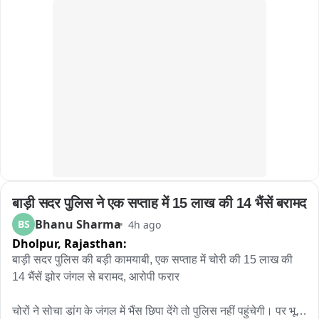
‘হিসেব-নিকেশ’। যমরাজের নির্দেশে চিত্রগুপ্ত খাতা খুলে জানতে চাইছেন গাড়ির 
কাগজপত্র ও প্রয়োজনীয় নথি সম্পর্কে। কোথাও নথিপত্রের ঘাটতি ধরা পড়লে 
চিত্রগুপ্তের কণ্ঠে বিস্ময়“যমরাজ, এ তো অবাক কাণ্ড! গাড়ির লাইসেন্স নেই, 
প্রয়োজনীয় নথিপত্রও নেই, হেলমেট নেই!” নাটকীয় এই পরিবেশের মধ্যেই বাইক ও 
চারচাকার চালকদের দেওয়া হচ্ছে গুরুত্বপূর্ণ বার্তা। বাইক আরোহীদের হেলমেট পরার 
অঙ্গীকার করানো হচ্ছে। একইসঙ্গে চারচাকার চালকদের সিটবেল্ট ব্যবহার এবং সমস্ত 
ট্রাফিক আইন মেনে চলার জন্য সচেতন করা হচ্ছে। ট্রাফিক পুলিশের এই অভিনব 
উদ্যোগ দেখতে তেমাথানি বাজার এলাকায় ভিড় জমে যায়। 많은 ব্যক্তি মোবাইল 
ফোনে গোটা সচেতনতা কর্মসূচির ভিডিও ও ছবি তুলে রাখেন। কারও মুখে হাসি, কেউ 
আবার হাততালি দিয়ে ট্রাফিক পুলিশের উদ্যোগকে স্বাগত জানান। সাধারণ মানুষের 
একাংশের মতে, শুধুমাত্র আইন প্রয়োগ বা জরিমানার মাধ্যমে নয়, এমন অভিনব ও 
बाड़ी सदर पुलिस ने एक सप्ताह में 15 लाख की 14 भैंसें बरामद
নাটকীয় পদ্ধতিতে সচেতনতার বার্তা মানুষের কাছে পৌঁছে দিলে তার প্রভাব আরও 
বেশি হতে পারে। পথ নিরাপত্তা সপ্তাহে সবং ও পিংলা পুলিশের এই উদ্যোগ যেন 
Bhanu Sharma
BS
4h ago
হাসির আড়ালে একটি কঠিন বার্তাই দিয়ে গেল হেলমেট ও সিটবেল্ট এড়িয়ে চলা মানেই 
Dholpur,
Rajasthan:
নিজের জীবনকে ঝুঁкির মুখে ঠেলে দেওয়া। তাই রাস্তায় বেরোনোর আগে নিয়ম 
बाड़ी सदर पुलिस की बड़ी कामयाबी, एक सप्ताह में चोरी की 15 लाख की 
মানুন, সতর্ক থাকুন এবং নিরাপদে বাড়ি ফিরুন。
14 भैंसें झोर जंगल से बरामद, आरोपी फरार

चोरों ने सोचा डांग के जंगल में भैंस छिपा देंगे तो पुलिस नहीं पहुंचेगी। पर भूल 