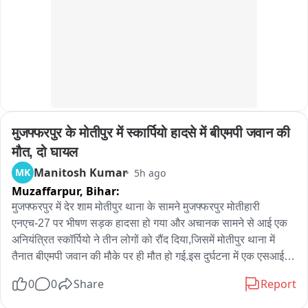
मुजफ्फरपुर के मोतीपुर में स्कार्पियो हादसे में बीएमपी जवान की 
मौत, दो घायल
Manitosh Kumar
MK
5h ago
Muzaffarpur,
Bihar:
मुजफ्फरपुर में देर शाम मोतीपुर थाना के सामने मुजफ्फरपुर मोतीहारी 
एनएच-27 पर भीषण सड़क हादसा हो गया और अचानक सामने से आई एक 
अनियंत्रित स्कॉर्पियो ने तीन लोगों को रौंद दिया,जिसमें मोतीपुर थाना में 
तैनात बीएमपी जवान की मौके पर ही मौत हो गई.इस दुर्घटना में एक एसआई 
समेत दो लोग गंभीर रूप से घायल हो गए.घटना के बाद मौके पर अफरा तफरी 
0
0
Share
Report
मच गई और घायलों को तत्काल ईलाज के लिए अस्पताल में भर्ती कराया गया 
है.मृतक बीएमपी जवान की पहचान भार्गव भूषण के रूप में हुई है,जो मोतीपुर 