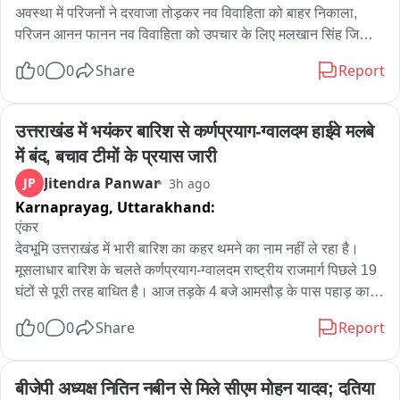
अवस्था में परिजनों ने दरवाजा तोड़कर नव विवाहिता को बाहर निकाला, 
परिजन आनन फानन नव विवाहिता को उपचार के लिए मलखान सिंह जिला 
अस्पताल लेकर पहुंचे, मलखान सिंह जिला अस्पताल से महिला को मेडिकल 
0
0
Share
Report
कॉलेज के लिए किया रेफर, अलीगढ़ के थाना गांधी पार्क के इलाके के 
अंबेडकर कॉलोनी की घटना
उत्तराखंड में भयंकर बारिश से कर्णप्रयाग-ग्वालदम हाईवे मलबे 
में बंद, बचाव टीमों के प्रयास जारी
Jitendra Panwar
JP
3h ago
Karnaprayag,
Uttarakhand:
एंकर

देवभूमि उत्तराखंड में भारी बारिश का कहर थमने का नाम नहीं ले रहा है। 
मूसलाधार बारिश के चलते कर्णप्रयाग-ग्वालदम राष्ट्रीय राजमार्ग पिछले 19 
घंटों से पूरी तरह बाधित है। आज तड़के 4 बजे आमसौड़ के पास पहाड़ का 
एक बहुत बड़ा हिस्सा दरककर सीधे हाईवे पर आ गिरा, जिससे पूरा मार्ग मलबे 
0
0
Share
Report
और चट्टानों के ढेर में तब्दील हो गया। पहाड़ी से चट्टान टूटने से बिजली 
की लाइन भी ध्वस्त हो गयी है जिससे पिण्डर घाटी के गांवों में अंधकार छाया 
हुआ है। बीआरओ मार्ग को खोलने का प्रयास कर रहा है।

बीजेपी अध्यक्ष नितिन नबीन से मिले सीएम मोहन यादव; दतिया 