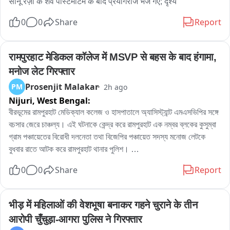
सोनू रज़ा के शव पोस्टमॉर्टेम के बाद प्रयागराज भेजे गए; दृश्य
0
0
Share
Report
रामपुरहाट मेडिकल कॉलेज में MSVP से बहस के बाद हंगामा, 
मनोज लेट गिरफ्तार
Prosenjit Malakar
PM
2h ago
Nijuri,
West Bengal:
বীরভূমের রামপুরহাট মেডিক্যাল কলেজ ও হাসপাতালে অ্যাসিস্ট্যান্ট এমএসভিপির সঙ্গে 
বচসার জেরে চাঞ্চল্য। এই ঘটনাকে কেন্দ্র করে রামপুরহাট এক নম্বর ব্লকের কুসুম্বা 
গ্রাম পঞ্চায়েতের বিরোধী দলনেতা তথা বিজেপির পঞ্চায়েত সদস্য মনোজ লেটকে 
বুধবার রাতে আটক করে রামপুরহাট থানার পুলিশ। 

এই ঘটনার প্রতিবাদে বৃহস্পতিবার বেলা বারোটা নাগাদ রামপুরহাট থানায় জমায়েত হন 
0
0
Share
Report
বিজেপির একাধিক নেতৃত্ব ও কর্মীরা। তাঁরা মনোজ লেটকে কোন অভিযোগে আটক 
করা হয়েছে, সেই বিষয়ে পুলিশের কাছে জানতে চান। কিছুক্ষণ থানায় আলোচনা চলার 
পর পরিস্থিতি স্বাভাবিক হয়।পরে প্রয়োজনীয় প্রক্রিয়া সম্পন্ন করে এদিন সকালে 
भीड़ में महिलाओं की वेशभूषा बनाकर गहने चुराने के तीन 
বিজেপির বিরোধী দলনেতা মনোজ লেটকে ছেড়ে দেয় রামপুরহাট থানার পুলিশ।
आरोपी चुँचुड़ा-आगरा पुलिस ने गिरफ्तार