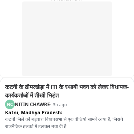
को निर्देशित किया गया कि 

परिवार नियोजन सेवाओं का लाभ समुदाय में सही से पहुंचे यह हम सभी की 
जिम्मेदारी है।

पोपुलेशन फाउंडेशन से कपिल श्रीवास्तव एवं अब्दुल बासित ने परिवार 
नियोजन सेवाओं की पहुंच सामुदायिक स्तर पर पहुंचने पर जोर दिया।

डॉ आरिफ जिला परिवार नियोजन प्रबंधक ने स्वास्थ्य इकाईयों में परिवार 
नियोजन सामिग्री की उपलब्धता एवं उचित रख रखाव पर जोर दिया।बैठक में 
मुख्य रूप से डॉ जय राम सिंह अपर मुख्य चिकित्सा अधीक्षक,  इंतजार अहमद 
जिला कार्यक्रम अधिकारीआदि उपस्थित रहे।
कटनी के ढीमरखेड़ा में ITI के स्थायी भवन को लेकर विधायक-
कार्यकर्ताओं में तीखी भिड़ंत
NITIN CHAWRE
NC
3h ago
Katni,
Madhya Pradesh:
कटनी जिले की बड़वारा विधानसभा से एक वीडियो सामने आया है, जिसने 
राजनैतिक हलकों में हलचल मचा दी है.
