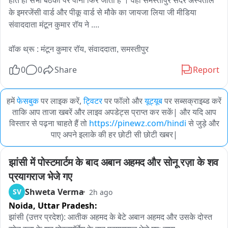
होते ही सभी बैठकों पर पानी फिर जाता है । वही समस्तीपुर सदर अस्पताल 
के इमरजेंसी वार्ड और पीकू वार्ड से मौके का जायजा लिया जी मीडिया 
संवाददाता मंटून कुमार रॉय ने ....

वॉक थ्रू : मंटून कुमार रॉय, संवाददाता, समस्तीपुर
0
0
Share
Report
हमें
फेसबुक
पर लाइक करें,
ट्विटर
पर फॉलो और
यूट्यूब
पर सब्सक्राइब्ड करें
ताकि आप ताजा खबरें और लाइव अपडेट्स प्राप्त कर सकें| और यदि आप
विस्तार से पढ़ना चाहते हैं तो
https://pinewz.com/hindi
से जुड़े और
पाए अपने इलाके की हर छोटी सी छोटी खबर|
झांसी में पोस्टमार्टम के बाद अबान अहमद और सोनू रज़ा के शव 
प्रयागराज भेजे गए
Shweta Verma
SV
2h ago
Noida,
Uttar Pradesh:
झांसी (उत्तर प्रदेश): आतीक अहमद के बेटे अबान अहमद और उसके दोस्त 