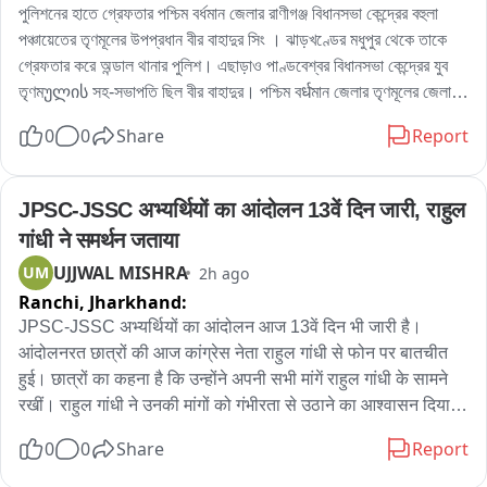
করেন তিনি। প্রশাসনের তরফে প্রয়োজনীয় ব্যবস্থা নেওয়ার দাবি জানিয়ে তিনি 
পুলিশনের হাতে গ্রেফতার পশ্চিম বর্ধমান জেলার রাণীগঞ্জ বিধানসভা কেন্দ্রের বহুলা 
বলেন, আইনি পথেই এই সমস্যার সমাধান চান তাঁরা。

পঞ্চায়েতের তৃণমূলের উপপ্রধান বীর বাহাদুর সিং । ঝাড়খণ্ডের মধুপুর থেকে তাকে 
অন্যদিকে আর এক বিজেপি কর্মী অভিজিৎ বিশ্বাসের অভিযোগ, দীর্ঘদিন ধরে এই 
গ্রেফতার করে অন্ডাল থানার পুলিশ। এছাড়াও পাণ্ডবেশ্বর বিধানসভা কেন্দ্রের যুব 
পরিস্থিতি চললেও কোনও কার্যকর পদক্ষেপ নেওয়া হয়নি। তাঁর দাবি, নির্মাণস্থলে বড় 
তৃণমულის সহ-সভাপতি ছিল বীর বাহাদুর। পশ্চিম বर्धমান জেলার তৃণমূলের জেলা 
বড় কাঠের বোর্ড ও পেরেক ছড়িয়ে থাকায় শিশু-সহ পথচলতি মানুষের আহত হওয়ার 
সভাপতিপত্তি তথা পাণ্ডবেশ্বরের তৃণমূল প্রার্থী নরেন্দ্রনাথ চক্রবর্তীর খাস লোক 
0
0
Share
Report
আশঙ্কা রয়েছে। নিত্যদিন ছোটখাটো দুর্ঘটনাও ঘটছে। 그는 অভিযোগ করেন, 
বলেও পরিচিত ছিল এই বীর বাহাদুর। এলাকায় সন্ত্রাস তোলাবাজি সহ একাধিক 
অতীতে প্রভাবশালীদের মদতে এই ধরনের অনিয়ম চলেছে। বর্তমান প্রশাসনের কাছে 
অভিযোগে গ্রেফতার এই বীর বাহাদুর。
দ্রুত ব্যবস্থা নিয়ে রাস্তা দখলমুক্ত ও নিরাপদ করার আবেদন জানান তিনি。

JPSC-JSSC अभ्यर्थियों का आंदोलन 13वें दिन जारी, राहुल 
বিজেপির দাবি, রাস্তা থেকে অবিলম্বে নির্মাণসামগ্রী সরিয়ে স্বাভাবিক যান চলাচল 
गांधी ने समर्थन जताया
নিশ্চিত করতে হবে এবং ভবিষ্যতে যাতে জনসাধারণের ভোগান্তি না হয়, সে বিষয়ে 
UJJWAL MISHRA
UM
2h ago
প্রশাসনকে কড়া নজরদারি করতে হবে。

Ranchi,
Jharkhand:
সম্প্রতি পুর নগরোন্নয় দপ্তররে মন্ত্রী অগ্নিমিত্রা পাল দিয়েছেন নির্মান সামগ্রি 
JPSC-JSSC अभ्यर्थियों का आंदोलन आज 13वें दिन भी जारी है। 
রাস্তায় ফেলে রাখলে ব্যবস্থা নেওয়া হবে।
आंदोलनरत छात्रों की आज कांग्रेस नेता राहुल गांधी से फोन पर बातचीत 
हुई। छात्रों का कहना है कि उन्होंने अपनी सभी मांगें राहुल गांधी के सामने 
रखीं। राहुल गांधी ने उनकी मांगों को गंभीरता से उठाने का आश्वासन दिया है 
कि सरकार से बात करेंगे  और आंदोलन को अपना समर्थन भी जताया है।

0
0
Share
Report
वहीं, छात्रों ने बताया कि कल उनकी सरकार के प्रतिनिधियों के साथ बात  