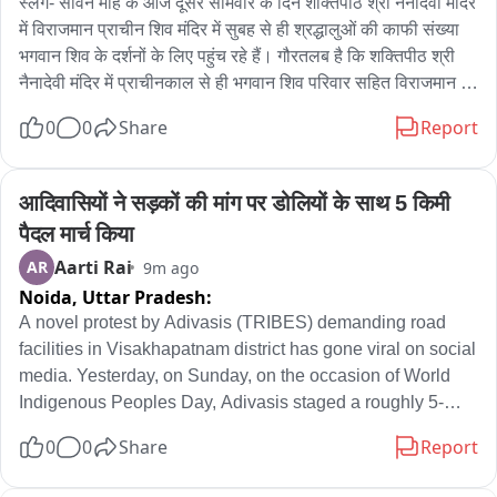
समझाइश कर जाम खुलवाने का प्रयास किया    लेकिन  ग्रामीण सड़क 
स्लग- सावन माह के आज दूसरे सोमवार के दिन शक्तिपीठ श्री नैनादेवी मंदिर 
जगह नहीं होती थी सरकार की ओर से कोई व्यवस्था नहीं की जाती थी।
निर्माण कार्य शुरू करने की मंगव पर अड़े हुए हैं....
में विराजमान प्राचीन शिव मंदिर में सुबह से ही श्रद्धालुओं की काफी संख्या 
भगवान शिव के दर्शनों के लिए पहुंच रहे हैं। गौरतलब है कि शक्तिपीठ श्री 
नैनादेवी मंदिर में प्राचीनकाल से ही भगवान शिव परिवार सहित विराजमान 
है। बता दें कि नैनादेवी क्षेत्र आजकल सावन के महीने में शिव और शक्ति के 
0
0
Share
Report
रंग में रंग गया है और पंजाब, हरियाणा सहित देशभर से आने वाले श्रद्धालु मां 
नैनादेवी के दर्शन के उपरांत शिव मंदिर में जलाभिषेक कर पूजा अर्चना कर रहे 
हैं और अपने परिवार की सुख समृद्धि की कामना कर रहे हैं। वहीं शिव भक्तों 
आदिवासियों ने सड़कों की मांग पर डोलियों के साथ 5 किमी 
का कहना है कि आज सावन के दूसरे सोमवार के दिन शक्तिपीठ श्री नैनादेवी 
पैदल मार्च किया
मंदिर में काफी संख्या में श्रद्धालु पहुंच रहे हैं और शिवलिंग पर जलाभिषेक कर 
Aarti Rai
AR
9m ago
विधि विधान के साथ शिव परिवार की भी पूजा अर्चना भी कर रहे हैं।
Noida,
Uttar Pradesh:
A novel protest by Adivasis (TRIBES) demanding road 
facilities in Visakhapatnam district has gone viral on social 
media. Yesterday, on Sunday, on the occasion of World 
Indigenous Peoples Day, Adivasis staged a roughly 5-
kilometre march on foot carrying dolis (palanquins) to 
0
0
Share
Report
demand that the government resolve their problems. 
People from PVTG (Particularly Vulnerable Tribal Groups) 