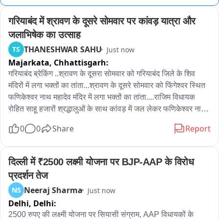
गरियाबंद में श्रावण के दूसरे सोमवार पर कांवड़ यात्रा और 
जलाभिषेक का उत्साह
THANESHWAR SAHU
TS
Just now
Majarkata,
Chhattisgarh:
गरियाबंद ब्रेकिंग ..श्रावण के दूसरा सोमवार को गरियाबंद जिले के शिव 
मंदिरों में लगा भक्तों का तांता...श्रावण के दूसरे सोमवार को फिंगेश्वर स्थित 
फणिकेश्वर नाथ महादेव मंदिर में लगा भक्तों का तांता....राजिम विधायक 
रोहित साहू हजारों श्रद्धालुओं के साथ कांवड़ में जल लेकर फणिकेश्वर नाथ 
मंदिर से त्रिवेणी संगम के मध्य स्थित बाबा कुलेश्वरनाथ महादेव मंदिर के लिए 
0
0
Share
Report
हुए रवाना...18 किलोमीटर पद यात्रा कर हजारों श्रद्धालुओं के द्वारा बाबा 
कुलेश्वरनाथ में किया जाएगा जलाभिषेक....भव्य काँवड़ यात्रा एवं जलाभिषेक 
में शामिल होने जिले भर से पहुंच रहे है, शिव भक्त।
दिल्ली में ₹2500 लक्ष्मी योजना पर BJP-AAP के विरोध 
प्रदर्शन तेज
Neeraj Sharma
NS
Just now
Delhi,
Delhi:
2500 रुपए की लक्ष्मी योजना पर सियासी संग्राम, AAP विधायकों के 