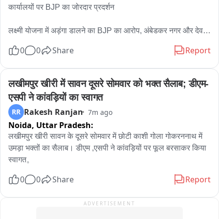
कार्यालयों पर BJP का जोरदार प्रदर्शन

लक्ष्मी योजना में अड़ंगा डालने का BJP का आरोप, अंबेडकर नगर और देवली 
में AAP कार्यालयों का घेराव

0
0
Share
Report
महिलाओं को ₹2500 देने वाली योजना को लेकर घमासान, AAP विधायकों 
के खिलाफ BJP का विरोध प्रदर्शन

लखीमपुर खीरी में सावन दूसरे सोमवार को भक्त सैलाब; डीएम-
एसपी ने कांवड़ियों का स्वागत
लोकेशन अंबेडकर नगर विधानसभा देवली विधानसभा

Rakesh Ranjan
RR
7m ago
Noida,
Uttar Pradesh:
राजधानी दिल्ली में 2500 रुपए की लक्ष्मी योजना को लेकर सियासी घमासान 
तेज हो गया है। आर्थिक रूप से कमजोर परिवारों की महिलाओं को हर महीने 
लखीमपुर खीरी सावन के दूसरे सोमवार में छोटी काशी गोला गोकरननाथ में 
2500 रुपये की आर्थिक सहायता देने वाली इस योजना पर आम आदमी पार्टी 
उमड़ा भक्तों का सैलाब। डीएम ,एसपी ने कांवड़ियों पर फूल बरसाकर किया 
और भाजपा आमने-सामने हैं। भाजपा का आरोप है कि AAP विधायक 
स्वागत。
विधानसभा में योजना पर चर्चा का बहिष्कार कर रहे हैं और योजना के रास्ते में 
0
0
Share
Report
अड़ंगा डाल रहे हैं।

ADVERTISEMENT
इसी के विरोध में सोमवार सुबह भाजपा कार्यकर्ताओं ने आप विधायकों के 
प्रतिनिधित्व वाला 22 विधानसभा क्षेत्रों में प्रदर्शन किया। दक्षिण दिल्ली के 