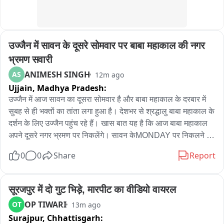
उज्जैन में सावन के दूसरे सोमवार पर बाबा महाकाल की नगर 
भ्रमण सवारी
ANIMESH SINGH
AS
12m ago
Ujjain,
Madhya Pradesh:
उज्जैन में आज सावन का दूसरा सोमवार है और बाबा महाकाल के दरबार में 
सुबह से ही भक्तों का तांता लगा हुआ है। देशभर से श्रद्धालु बाबा महाकाल के 
दर्शन के लिए उज्जैन पहुंच रहे हैं। खास बात यह है कि आज बाबा महाकाल 
अपने दूसरे नगर भ्रमण पर निकलेंगे। सावन केMONDAY पर निकलने 
वाली बाबा महाकाल की सवारी को लेकर श्रद्धालुओं में खासा उत्साह देखने 
0
0
Share
Report
को मिल रहा है। वहीं, उज्जैन में बारिश का दौर भी लगातार जारी है। बारिश 
के बावजूद श्रद्धालुओं की आस्था में कोई कमी नजर नहीं आ रही और बड़ी 
संख्या में लोग बाबा महाकाल के दर्शन और सवारी के दर्शन के लिए पहुंच रहे 
सूरजपुर में दो गुट भिड़े, मारपीट का वीडियो वायरल
हैं। बाबा महाकाल की सवारी को लेकर प्रशासन और पुलिस ने भी व्यापक 
OP TIWARI
OT
13m ago
इंतजाम किए हैं। सवारी मार्ग पर सुरक्षा व्यवस्था के साथ-साथ श्रद्धालुओं की 
Surajpur,
Chhattisgarh:
सुविधा, यातायात व्यवस्था और भीड़ नियंत्रण के लिए पुलिस और प्रशासन 