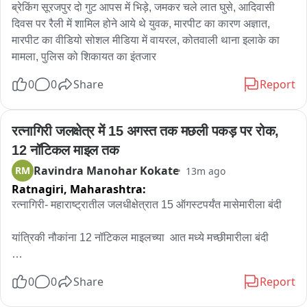
ब्रेकिंग सूरजपुर दो गुट आपस में भिड़े, जमकर चले लात घुसे, आदिवासी 
के अधिकारी लगातार व्यवस्थाओं की निगरानी कर रहे हैं। सवारी के दौरान 
दिवस पर रैली में शामिल होने आये थे युवक, मारपीट का कारण अज्ञात, 
श्रद्धालुओं को किसी तरह की परेशानी न हो और बाबा महाकाल की नगर 
मारपीट का वीडियो सोशल मीडिया में वायरल, कोतवाली थाना इलाके का 
भ्रमण यात्रा शांतिपूर्ण और व्यवस्थित तरीके से संपन्न हो, इसके लिए पूरे 
मामला, पुलिस को शिकायत का इंतजार
सवारी मार्ग पर सुरक्षा के पुख्ता इंतजाम किए गए हैं। बारिश के बीच आज बाबा 
महाकाल का दूसरा नगर भ्रमण होगा और इस दौरान एक बार फिर पूरा उज्जैन 
0
0
Share
Report
बाबा महाकाल की भक्ति में सराबोर नजर आएगा।
रत्नागिरी जलक्षेत्र में 15 अगस्त तक मछली पकड़ पर रोक, 
12 नॉटिकल माइल तक
Ravindra Manohar Kokate
RM
13m ago
Ratnagiri,
Maharashtra:
रत्नागिरी- महाराष्ट्रातील जलधीक्षेत्रात 15 ऑगस्टपर्यंत मासेमारीला बंदी 

यांत्रिकी नौकांना 12 नॉटिकल माइलच्या  आत मध्ये मच्छीमारीला बंदी 

आदेशाची कडक आणि काटेकोरपणे पालन होते की नाही यासाठी मत्स्य 
0
0
Share
Report
विभागाची विशेष मोहीम 
