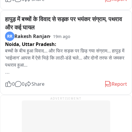
कितना बड़ा है...
हापुड़ में बच्चों के विवाद से सड़क पर भयंकर संग्राम, पथराव 
और कई घायल
Rakesh Ranjan
RR
19m ago
Noida,
Uttar Pradesh:
बच्चों के बीच हुआ विवाद... और फिर सड़क पर छिड़ गया संग्राम... हापुड़ में 
'भाईजान' आपस में ऐसे भिड़े कि लाठी-डंडे चले... और दोनों तरफ से जमकर 
पथराव हुआ...

मामूली विवाद... देखते ही देखते खूनी संघर्ष में बदल गया, जिसमें कई लोग 
0
0
Share
Report
घायल हो गए... अब पुलिस इस बवाल के जिम्मेदार लोगों की पहचान कर 
कार्रवाई की तयारी कर रही है..
ADVERTISEMENT