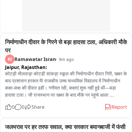
চাঁদা তুলে সেই হাইড্রেন জেসিবি দিয়ে কেটে পুনরায় ড্রেন তৈরি করার কাজ শুরু 
করল।
निर्माणाधीन दीवार के गिरने से बड़ा हादसा टला, अधिकारी मौके 
पर
Ramawatar Isran
RI
9m ago
Jaipur,
Rajasthan:
कोटड़ी भीलवाड़ा कोटड़ी सांकड़ा स्कूल की निर्माणाधीन दीवार गिरी, खबर के 
बाद प्रशासन हरकत में! राजकीय उच्च माध्यमिक विद्यालय में निर्माणाधीन 
कक्षा-कक्ष की दीवार ढही। गनीमत रही, कक्षाएं शुरू नहीं हुई थीं—बड़ा 
हादसा टला। जी राजस्थान पर खबर के बाद मौके पर पहुंचे आला 
अधिकारी। निर्माणाधीन कमरों का किया निरीक्षण। जांच में अनियमितता वाले 
0
0
Share
Report
हिस्से को जेसीबी से हटाकर गिराया गया।
जलभराव पर हर तरफ सवाल, क्या सरकार बयानबाजी में फंसी 