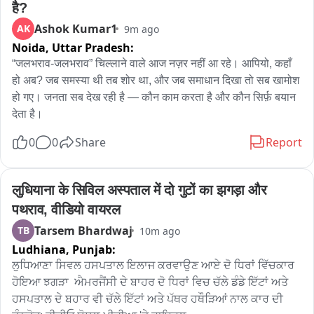
है?
Ashok Kumar1
AK
9m ago
Noida,
Uttar Pradesh:
“जलभराव-जलभराव” चिल्लाने वाले आज नज़र नहीं आ रहे। आपियो, कहाँ 
हो अब? जब समस्या थी तब शोर था, और जब समाधान दिखा तो सब खामोश 
हो गए। जनता सब देख रही है — कौन काम करता है और कौन सिर्फ़ बयान 
देता है।
0
0
Share
Report
लुधियाना के सिविल अस्पताल में दो गुटों का झगड़ा और 
पथराव, वीडियो वायरल
Tarsem Bhardwaj
TB
10m ago
Ludhiana,
Punjab:
ਲੁਧਿਆਣਾ ਸਿਵਲ ਹਸਪਤਾਲ ਇਲਾਜ ਕਰਵਾਉਣ ਆਏ ਦੋ ਧਿਰਾਂ ਵਿੱਚਕਾਰ  
ਹੋਇਆ ਝਗੜਾ  ਐਮਰਜੈਂਸੀ ਦੇ ਬਾਹਰ ਦੋ ਧਿਰਾਂ ਵਿਚ ਚੱਲੇ ਡੰਡੇ ਇੱਟਾਂ ਅਤੇ 
ਹਸਪਤਾਲ ਦੇ ਬਹਾਰ ਵੀ ਚੱਲੇ ਇੱਟਾਂ ਅਤੇ ਪੱਥਰ ਹਥੌੜਿਆਂ ਨਾਲ ਕਾਰ ਦੀ 