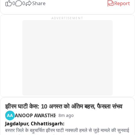
महिलाओं को आर्थिक रूप से सशक्त बनाने और उन्हें स्वावलंबी बनाने की 
0
0
Share
Report
दिशा में एक महत्वपूर्ण कदम साबित हो रही है।

झंडे की ऊंचाई 12 इंच और लंबाई 18 इंच रखी गई है। सिलाई का काम पूरा 
ADVERTISEMENT
होने के बाद झंडे के बीच में अशोक चक्र भी लगाया जाएगा। अशोक चक्र 
लगाने का यह महत्वपूर्ण कार्य भी दीदियों द्वारा ही किया जाएगा, जिसके बाद 
इसे सप्लाई के लिए भेजा जाएगा।
झीरम घाटी केस: 10 अगस्त को अंतिम बहस, फैसला संभव
ANOOP AWASTHI
AA
8m ago
Jagdalpur,
Chhattisgarh:
बस्तर जिले के बहुचर्चित झीरम घाटी नक्सली हमले से जुड़े मामले की सुनवाई 