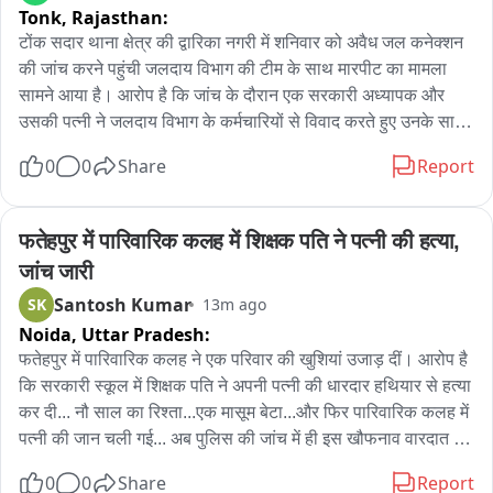
Tonk,
Rajasthan:
टोंक सदार थाना क्षेत्र की द्वारिका नगरी में शनिवार को अवैध जल कनेक्शन 
की जांच करने पहुंची जलदाय विभाग की टीम के साथ मारपीट का मामला 
सामने आया है। आरोप है कि जांच के दौरान एक सरकारी अध्यापक और 
उसकी पत्नी ने जलदाय विभाग के कर्मचारियों से विवाद करते हुए उनके साथ 
मारपीट की। इस दौरान आरोपियों ने कर्मचारियों की बाइक भी उठाकर फेंक 
0
0
Share
Report
दी। बताया जा रहा है कि जलदाय विभाग की टीम क्षेत्र में अवैध जल 
कनेक्शन की जांच एवं कार्रवाई के लिए पहुंची थी। इसी दौरान एक मकान पर 
जांच को लेकर विवाद हो गया। आरोप है कि विवाद बढ़ने पर सरकारी 
फतेहपुर में पारिवारिक कलह में शिक्षक पति ने पत्नी की हत्या, 
अध्यापक और उसकी पत्नी ने कर्मचारियों के साथ हाथापाई शुरू कर दी तथा 
जांच जारी
उन्हें दौड़ा-दौड़ाकर पीटा। घटना के बाद जलदाय विभाग के कर्मचारी सरदार 
Santosh Kumar
SK
13m ago
थाने पहुंचे और आरोपियों के खिलाफ रिपोर्ट दी। पुलिस ने मामला दर्ज कर 
Noida,
Uttar Pradesh:
कार्रवाई शुरू की। पुलिस ने मामले में दो आरोपियों को गिरफ्तार किया है। 
घटना के बाद जलदाय विभाग के कर्मचारियों में रोष है। कर्मचारियों का कहना 
फतेहपुर में पारिवारिक कलह ने एक परिवार की खुशियां उजाड़ दीं। आरोप है 
है कि सरकारी ड्यूटी के दौरान टीम पर हमला करना गंभीर मामला है। पुलिस 
कि सरकारी स्कूल में शिक्षक पति ने अपनी पत्नी की धारदार हथियार से हत्या 
पूरे घटनाक्रम की जांच कर रही है और मारपीट के दौरान इस्तेमाल किए गए 
कर दी... नौ साल का रिश्ता...एक मासूम बेटा...और फिर पारिवारिक कलह में 
सामान तथा मौके की परिस्थितियों के संबंध में भी जानकारी जुटाई जा रही 
पत्नी की जान चली गई... अब पुलिस की जांच में ही इस खौफनाव वारदात की 
है।
सच्चाई का पता चल पाएगा..
0
0
Share
Report