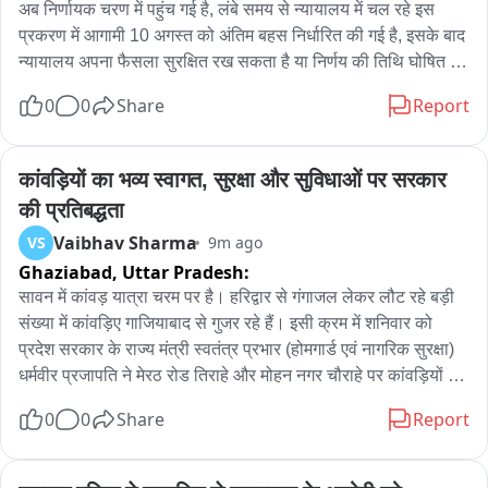
अब निर्णायक चरण में पहुंच गई है, लंबे समय से न्यायालय में चल रहे इस 
प्रकरण में आगामी 10 अगस्त को अंतिम बहस निर्धारित की गई है, इसके बाद 
न्यायालय अपना फैसला सुरक्षित रख सकता है या निर्णय की तिथि घोषित 
कर सकता है, इस मामले में कुल 11 आरोपियों के विरुद्ध अभियोजन चल रहा 
0
0
Share
Report
है, इनमें से एक आरोपी की मृत्यु हो चुकेी, जबकि शेष आरोपियों के विरुद्ध 
न्यायालय में सुनवाई जारी है, मुकदमे के दौरान अभियोजन पक्ष ने अपने साक्ष्य 
प्रस्तुत करते हुए 101 गवाहों के बयान न्यायालय में दर्ज कराए हैं, गवाहों के 
कांवड़ियों का भव्य स्वागत, सुरक्षा और सुविधाओं पर सरकार 
बयान और अन्य दस्तावेजी साक्ष्यों के आधार पर अब मामला अंतिम बहस के 
की प्रतिबद्धता
चरण में पहुंच गया है, 10 अगस्त को होने वाली अंतिम बहस के दौरान 
Vaibhav Sharma
VS
9m ago
अभियोजन और बचाव पक्ष अपने-अपने अंतिम तर्क न्यायालय के समक्ष रखेंगे, 
Ghaziabad,
Uttar Pradesh:
इसके बाद सभी की नजरें न्यायालय के फैसले पर टिकी रहेंगी।
सावन में कांवड़ यात्रा चरम पर है। हरिद्वार से गंगाजल लेकर लौट रहे बड़ी 
संख्या में कांवड़िए गाजियाबाद से गुजर रहे हैं। इसी क्रम में शनिवार को 
प्रदेश सरकार के राज्य मंत्री स्वतंत्र प्रभार (होमगार्ड एवं नागरिक सुरक्षा) 
धर्मवीर प्रजापति ने मेरठ रोड तिराहे और मोहन नगर चौराहे पर कांवड़ियों पर 
पुष्पवर्षा कर उनका स्वागत किया। इस दौरान शिवभक्तों को शीतल पेय भी 
0
0
Share
Report
वितरित किया गया। कार्यक्रम का आयोजन सिविल डिफेंस गाजियाबाद के 
तत्वावधान में हुआ। मंत्री धर्मवीर प्रजापति ने कहा कि मुख्यमंत्री योगी 
आदित्यनाथ के नेतृत्व में सरकार कांवड़ियों की सुरक्षा, सुविधा और सम्मान को 