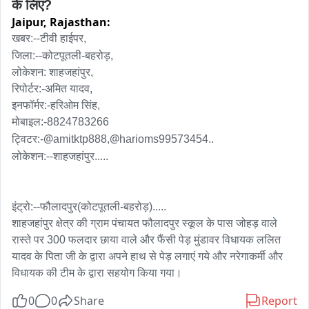
के लिए?
Jaipur,
Rajasthan:
--
खबर:
टीवी हाईपर,

--
जिला:
कोटपूतली-बहरोड़,

लोकेशन: शाहजहांपुर,

रिपोर्टर:-अमित यादव,

इनफॉर्मर:-हरिओम सिंह,

मोबाइल:-8824783266

@
@
ट्विटर:-
amitktp888,
harioms99573454..

--
लोकेशन:
शाहजहांपुर.....

--
इंट्रो:
फौलादपुर(कोटपूतली-बहरोड़).....

शाहजहांपुर क्षेत्र की ग्राम पंचायत फौलादपुर स्कूल के पास जोहड़ वाले 
रास्ते पर 300 फलदार छाया वाले और फैंसी पेड़ मुंडावर विधायक ललित 
यादव के पिता जी के द्वारा अपने हाथ से पेड़ लगाएं गये और नरेगाकर्मी और 
विधायक की टीम के द्वारा सहयोग किया गया।
0
0
Share
Report