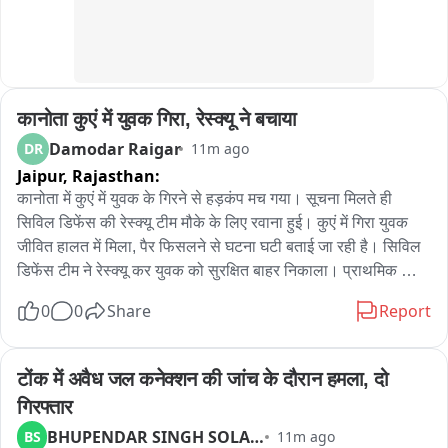
मदद से अमरपाटन से गिरफ्तार किया है और अपने साथ अहमदाबाद ले गई , 

दिसम्बर 2025 में आरोपी किशोरी को भगा कर रीवा ले आया था , आरोपी पर 
अहमदाबाद पुलिस ने अपहरण , बलात्कार व पॉक्सो एक्ट की धाराओं में मामला 
दर्ज किया था, घटना के को अंजाम देने वाले फरार आरोपी को गुजरात पुलिस 
कानोता कुएं में युवक गिरा, रेस्क्यू ने बचाया
ने आज मैहर जिले के अमरपाटन से गिरफ्तार गिरफ्तार किया है और साथ  ले 
गई हैं।
Damodar Raigar
DR
11m ago
Jaipur,
Rajasthan:
कानोता में कुएं में युवक के गिरने से हड़कंप मच गया। सूचना मिलते ही 
सिविल डिफेंस की रेस्क्यू टीम मौके के लिए रवाना हुई। कुएं में गिरा युवक 
जीवित हालत में मिला, पैर फिसलने से घटना घटी बताई जा रही है। सिविल 
डिफेंस टीम ने रेस्क्यू कर युवक को सुरक्षित बाहर निकाला। प्राथमिक 
उपचार के बाद युवक को SMS अस्पताल जयपुर भेजा गया। घटना की 
0
0
Share
Report
सूचना कानोता थाना पुलिस को दी गई और मामले की जांच जारी है।
टोंक में अवैध जल कनेक्शन की जांच के दौरान हमला, दो 
गिरफ्तार
BHUPENDAR SINGH SOLANKI
BS
11m ago