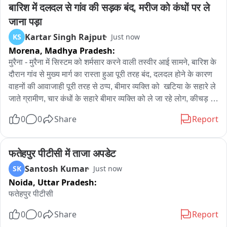
फायरिंग की। गोली युवक के पैर में लगी है, जिससे वह लहूलुहान होकर वहीं 
बारिश में दलदल से गांव की सड़क बंद, मरीज को कंधों पर ले 
गिर पड़ा। वारदात को अंजाम देने के बाद आरोपी मौके से बड़ी आसानी से 
जाना पड़ा
फरार हो गए। घायल युवक को गंभीर हालत में इलाज के लिए जिला अस्पताल 
Kartar Singh Rajput
KS
Just now
रेफर किया गया है। घटना की सूचना मिलते ही पुलिस टीम मौके पर पहुंची है 
Morena,
Madhya Pradesh:
और मामले की छानबीन की जा रही है।

मुरैना - मुरैना में सिस्टम को शर्मसार करने वाली तस्वीर आई सामने, बारिश के 
BYTE :- जितेन्द्र सिंह 

दौरान गांव से मुख्य मार्ग का रास्ता हुआ पूरी तरह बंद, दलदल होने के कारण 
BYTE :- राज कुमार पाण्डेय ( सीओ ) 

वाहनों की आवाजाही पूरी तरह से ठप्प, बीमार व्यक्ति को  खटिया के सहारे ले 
BYTE :- डॉ आनन्द त्रिपाठी
जाते ग्रामीण, चार कंधों के सहारे बीमार व्यक्ति को ले जा रहे लोग, कीचड़ एवं 
दलदल भरा रास्ता होने से ग्रामीणों को भारी परेशानी, मानसून से पहले न 
0
0
Share
Report
पंचायत ना प्रशासन ने उठाई जिम्मेदारी, मुख्य मार्ग तक लाने के लिए ग्रामीणों 
ने बीमार व्यक्ति को एक किलोमीटर दूर कंधों पर लेकर पहुंचे, करीब 2 हजार 
की आबादी गांव में कर रही निवास, सड़क नहीं होने से ग्रामीणों की बड़ी 
फतेहपुर पीटीसी में ताजा अपडेट
परेशानी, ग्रामीण सरकारी सिस्टम से गांव के लिए मांग रहे सड़क, अंबाह 
Santosh Kumar
SK
Just now
तहसील के ग्राम पंचायत रूअर चतुर सिंह की हवेली गांव का मामला
Noida,
Uttar Pradesh:
फतेहपुर पीटीसी
0
0
Share
Report