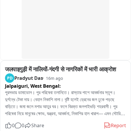
जलपाइगुड़ी में नालियों-गंदगी से नागरिकों में भारी आक्रोश
Pradyut Das
PD
16m ago
Jalpaiguri,
West Bengal:
পুরসভায় ডামাডোল। পুর পরিষেবা তলানিতে। রাস্তার পাশে আবর্জনার স্তূপ। 
দুর্গন্ধে টেকা দায়। বেহাল নিকাশি নালা। বৃষ্টি হলেই ড্রেনের জল ঢুকে পড়ছে 
বাড়িতে। জমা জলে মশার আতুর ঘর। ফলে বিরক্ত জলপাইগুড়ি শহরবাসী। পুর 
পরিষেবা নিয়ে মানুষের ক্ষোভ, যন্ত্রনা, আবর্জনা, নিকাশির হাল খারাপ--- এমন স্টোরি 
আজ পাঠাতে হবে
0
0
Share
Report