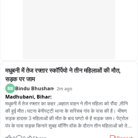
लिया। मंत्री जोगाराम पटेल ने कहा कि देशभक्ति की भावना आमजन में 
जागृत करने और देश को आजादी दिलाने वाले शहीदों को याद करने के उद्देश्य 
से जोधपुर में हर घर तिरंगा अभियान की शुरुआत की गई है। उन्होंने कहा कि 
अभियान के माध्यम से प्रदेशवासियों और जोधपुरवासियों को हर घर तिरंगा 
फहराने के लिए जागरूक किया जा रहा है। उन्होंने आमजन से हर घर तिरंगा 
अभियान से जुड़ने और स्वतंत्रता दिवस के अवसर पर अपने घरों पर तिरंगा 
फहराने की अपील की。
मधुबनी में तेज रफ्तार स्कॉर्पियो ने तीन महिलाओं की मौत, 
सड़क पर जाम
Bindu Bhushan
BB
2m ago
Madhubani,
Bihar:
मधुबनी में तेज रफ्तार का कहर ,अज्ञात वाहन ने तीन महिला को रौंदा ,तीनि 
की हुई मौत।घटना बेनीपट्टी थाना के सरिसब गांव के पास की है। भीषण 
सड़क हादसा 3 महिलाओं की मौत के बाद घण्टो से है सड़क जाम। पेट्रोल 
पंप के पास सड़क किनारे सुबह मॉर्निंग वॉक के दौरान तीन महिलाओं को तेज 
रफ्तार अनियंत्रित स्कॉर्पियो द्वारा कुचल दिया गया। 
