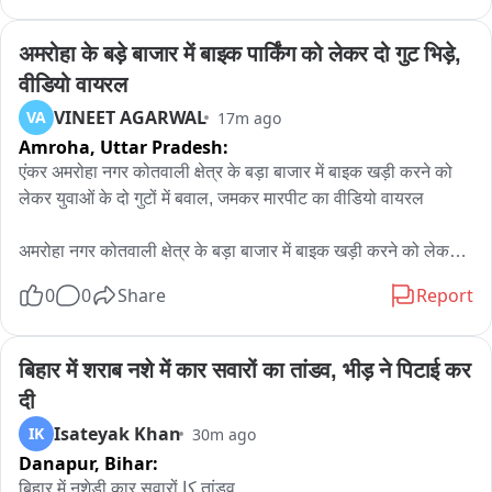
अमरोहा के बड़े बाजार में बाइक पार्किंग को लेकर दो गुट भिड़े, 
वीडियो वायरल
VINEET AGARWAL
VA
17m ago
Amroha,
Uttar Pradesh:
एंकर अमरोहा नगर कोतवाली क्षेत्र के बड़ा बाजार में बाइक खड़ी करने को 
लेकर युवाओं के दो गुटों में बवाल, जमकर मारपीट का वीडियो वायरल

अमरोहा नगर कोतवाली क्षेत्र के बड़ा बाजार में बाइक खड़ी करने को लेकर 
दो पक्षों के बीच विवाद हो गया। देखते ही देखते विवाद इतना बढ़ गया कि दोनों 
0
0
Share
Report
पक्षों के लोग आमने-सामने आ गए और जमकर मारपीट शुरू हो गई। मारपीट 
का लाइव वीडियो अब सोशल मीडिया पर तेजी से वायरल हो रहा है। बताया 
जा रहा है कि एक पक्ष बाइक खड़ी कर रहा था, इसी दौरान दूसरे पक्ष के लोग 
बिहार में शराब नशे में कार सवारों का तांडव, भीड़ ने पिटाई कर 
वहां पहुंच गए और किसी बात को लेकर दोनों के बीच कहासुनी हो गई। देखते 
दी
ही देखते दोनों पक्षों के युवक मौके पर इकट्ठा हो गए और एक-दूसरे के साथ 
Isateyak Khan
IK
30m ago
मारपीट करने लगे। बाजार में काफी देर तक अफरा-तफरी का माहौल बना 
Danapur,
Bihar:
रहा।

मामले की सूचना मिलते ही पुलिस के अधिकारी मौके पर पहुंचे और स्थिति को 
बिहार में नशेड़ी कार सवारों کا तांडव
