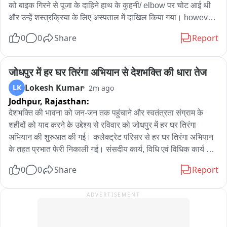
को बाइक गिरने से पूजा के दाहिने हाथ के कुहनी/ elbow पर चोट आई थी 
और उन्हें शस्त्रक्रिया के लिए अस्पताल में दाखिल किया गया। however, 
6 अगस्त को शस्त्रक्रियेदरम्यान उनकी मृत्यु हो गई। डॉक्टरों की उपचार में 
0
0
Share
Report
लापरवाही के serious आरोप पति राहुल गई ने लगाए। घटना की जानकारी 
मिलते ही पुलिस ने आकस्मिक मृत्यु दर्ज की और शव को शवविच्छेदन के लिए 
पुणे स्थित ससून अस्पताल भेजा गया। इस पूरे मामले का सत्य और मौत का 
जोधपुर में हर घर तिरंगा अभियान से देशभक्ति की धारा तेज
असल कारण शवविच्छेदन रिपोर्ट के बाद ही सामने आएगा।
Lokesh Kumar
LK
2m ago
Jodhpur,
Rajasthan:
देशभक्ति की भावना को जन-जन तक पहुंचाने और स्वतंत्रता संग्राम के 
शहीदों को याद करने के उद्देश्य से रविवार को जोधपुर में हर घर तिरंगा 
अभियान की शुरुआत की गई। कलेक्ट्रेट परिसर से हर घर तिरंगा अभियान 
के तहत प्रभात फेरी निकाली गई। संसदीय कार्य, विधि एवं विधिक कार्य 
मंत्री जोगाराम पटेल ने प्रभात फेरी में शिरकत की। इस दौरान जिला 
0
0
Share
Report
कलेक्टर आलोक रंजन, भाजपा देहात अध्यक्ष त्रिभुवन सिंह भाटी सहित 
भाजपा पदाधिकारी और कार्यकर्ता मौजूद रहे। प्रभात फेरी में बड़ी संख्या में 
ADVERTISEMENT
स्कूली बच्चों के साथ एनसीसी, स्काउट-गाइड के बच्चे, महिलाएं और आमजन 
भी शामिल हुए। प्रभात फेरी के दौरान तिरंगे के साथ देशभक्ति का माहौल 
नजर आया। बड़ी संख्या में लोगों ने हाथों में तिरंगा लेकर अभियान में भाग 