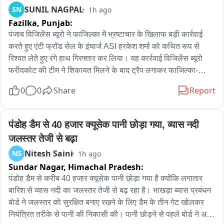
SUNIL NAGPAL
SN
1h ago
Fazilka,
Punjab:
पंजाब विजिलेंस ब्यूरो ने फाजिल्का में भ्रष्टाचार के खिलाफ बड़ी कार्रवाई 
करते हुए एंटी फ्रॉड सेल के इंचार्ज ASI हरकेश शर्मा को कथित रूप से 
रिश्वत लेते हुए रंगे हाथ गिरफ्तार कर लिया। यह कार्रवाई विजिलेंस ब्यूरो 
फरीदकोट की टीम ने शिकायत मिलने के बाद ट्रैप लगाकर फाजिल्का-
फिरोजपुर हाईवे पर की। प्राप्‍त जानकारी के अनुसार, एंटी फ्रॉड सेल के 
0
0
Share
Report
पास दो पक्षों के बीच करीब 11-12 लाख रुपये के लेनदेन का मामला पहुंचा 
था। आरोप है कि एएसआई हरकेश शर्मा ने एक पक्ष के हक में कार्रवाई करने 
और मामला उनके पक्ष में निपटाने का भरोसा देकर रिश्वत की मांग की। जब 
पंडोह डैम से 40 हजार क्यूसेक पानी छोड़ा गया, व्यास नदी 
रिश्वत की रकम देने का समय आया तो संबंधित पक्ष ने विजिलेंस ब्यूरो 
जलस्तर तेजी से बढ़ा
फरीदकोट को शिकायत दे दी। शिकायत के आधार पर विजिलेंस टीम ने 
Nitesh Saini
NS
1h ago
योजनाबद्ध तरीके से ट्रैप लगाया और आरोपी ASI को कथित तौर पर 40 
Sundar Nagar,
Himachal Pradesh:
हजार की रिश्वत लेते हुए रंगे हाथ गिरफ्तार कर लिया। गिरफ्तारी के बाद 
विजिलेंस टीम आरोपी को फाजिल्का स्थित एसएसपी कार्यालय की दूसरी 
पंडोह डैम से करीब 40 हजार क्यूसेक पानी छोड़ा गया है क्योंकि लगातार 
मंजिल पर बने एंटी फ्रॉड सेल कार्यालय लेकर पहुंची, जहां आवश्यक कार्रवाई 
बारिश से व्यास नदी का जलस्तर तेजी से बढ़ रहा है। भाखड़ा ब्यास प्रबंधन 
पूरी की गई। इसके बाद उसे आगे की कानूनी कार्रवाई के लिए फरीदकोट ले 
बोर्ड ने जलस्तर को सुरक्षित बनाए रखने के लिए डैम के तीन गेट खोलकर 
जाया गया। फिलहाल विजिलेंस ब्यूरो पूरे मामले की जांच कर रहा है और 
नियंत्रित तरीके से पानी की निकासी की। पानी छोड़ने से पहले बोर्ड ने अर्ली 