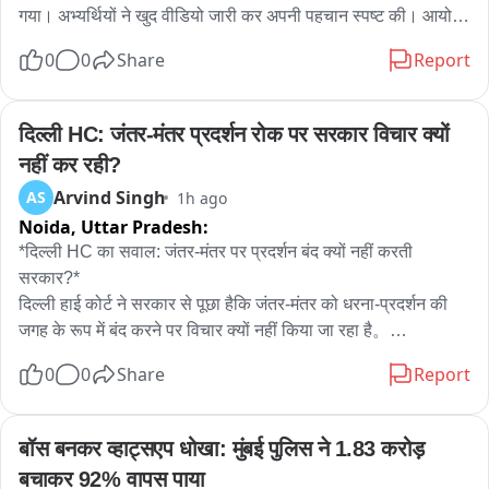
गया। अभ्यर्थियों ने खुद वीडियो जारी कर अपनी पहचान स्पष्ट की। आयोग 
ने दस्तावेजों को वैध बताया है। वहीं, प्रारंभिक परीक्षा में सफल हुए NEWS, 
0
0
Share
Report
HeyRam, SpaceRani समेत सभी साथियों को अब मेंस की तैयारी के 
लिए शुभकामनाएं मिल रही हैं।
दिल्ली HC: जंतर-मंतर प्रदर्शन रोक पर सरकार विचार क्यों 
नहीं कर रही?
Arvind Singh
AS
1h ago
Noida,
Uttar Pradesh:
*दिल्ली HC का सवाल: जंतर-मंतर पर प्रदर्शन बंद क्यों नहीं करती 
सरकार?*

दिल्ली हाई कोर्ट ने सरकार से पूछा हैकि जंतर-मंतर को धरना-प्रदर्शन की 
जगह के रूप में बंद करने पर विचार क्यों नहीं किया जा रहा है。

0
0
Share
Report
जस्टिस अमित महाजन ने कहा कि मेरी व्यक्तिगत राय में जंतर-मंतर या शहर 
के बीचों-बीच प्रदर्शन नहीं होने चाहिए, क्योंकि इससे पूरे शहर को परेशानी 
होती है। विरोध-प्रदर्शनों की वजह से सड़कें जाम हो जाती हैं, एंबुलेंस की 
बॉस बनकर व्हाट्सएप धोखा: मुंबई पुलिस ने 1.83 करोड़ 
आवाजाही प्रभावित होती है और आम लोगों के कामकाज में बाधा आती है। 
बचाकर 92% वापस पाया
यह एक तरह से पूरे शहर को बंधक बनाने जैसा है।
