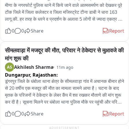
मीणा के नगरफोर्ट पुलिस थाने में किये जाने वाले आत्मसमर्पण को देखकर पूरे 
टोंक जिले में जिला कलेक्टर व जिला मजिस्ट्रेट टीना डाबी ने धारा 163 
लागू की. हर तरह के धरने व प्रदर्शन के अलावा 5 लोगों से ज्यादा एकत्र होने 
पर रोक. पुलिस का नगरफोर्ट थाने में जाप्ता, वज्र वाहन RAC की टुकड़ी 
0
0
Share
Report
तैनात; कई जगह पर नाकाबंदी ताकि समर्थ नहीं हो इकट्ठा...
सीमलवाड़ा में मजदूर की मौत, परिवार ने ठेकेदार से मुआवजे की 
मांग शुरू की
Akhilesh Sharma
AS
11m ago
Dungarpur,
Rajasthan:
डूंगरपुर जिले के धंबोला थाना क्षेत्र के सीमलवाड़ा गांव में अचानक बीमार होने 
से 20 वर्षीय एक मजदूर की मौत का मामला सामने आया है। घटना के बाद 
मृतक के परिजनों ने ठेकेदार के लेबर कैंप में शव रखकर मौताणे की मांग शुरू 
कर दी है। सूचना मिलने पर धंबोला थाना पुलिस मौके पर पहुंची और परिजनों 
से समझाइश के प्रयास कर रही है। मामले के अनुसार, पाडली गुजरेश्वर 
0
0
Share
Report
निवासी 20 वर्षीय कांतिलाल डामोर सीमलवाड़ा में एक ठेकेदार के अधीन 
मजदूरी का काम करता था। काम के दौरान कांतिलाल की अचानक तबियत 
ADVERTISEMENT