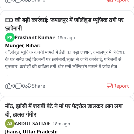
ED की बड़ी कार्रवाई: जमालपुर में जॉलीवुड म्यूजिक ठगी पर 
छापेमारी
Prashant Kumar
PK
18m ago
Munger,
Bihar:
जॉलीवुड म्यूजिक कंपनी मामले में ईडी का बड़ा एक्शन, जमालपुर में निदेशक 
के घर समेत कई ठिकानों पर छापेमारी,सुबह से जारी कार्रवाई, परिजनों से 
पूछताछ; करोड़ों की कथित ठगी और मनी लॉन्ड्रिंग मामले में जांच तेज

मुंगेर के जमालपुर में जॉलीवुड म्यूजिक इंडस्ट्रीज प्राइवेट लिमिटेड से जुड़े 
0
0
Share
Report
कथित करोड़ों रुपये के ठगी और मनी लॉन्ड्रिंग मामले में प्रवर्तन निदेशालय 
(ईडी) ने गुरुवार की सुबह बड़ी कार्रवाई की। ईडी की टीम ने सुबह करीब पांच 
बजे जमालपुर थाना क्षेत्र के नया टोला फुलका स्थित कंपनी के निदेशक 
मोंठ, झांसी में शराबी बेटे ने मां पर पेट्रोल डालकर आग लगा 
जितेंद्र कुमार राजीव के आवास समेत उससे जुड़े कई ठिकानों पर एक साथ 
दी, हालत गंभीर
छापेमारी शुरू की। कार्रवाई समाचार लिखे जाने तक जारी थी।

ABDUL SATTAR
AS
18m ago
जानकारी के अनुसार, आधा दर्जन से अधिक ईडी अधिकारी सुबह तड़के नया 
Jhansi,
Uttar Pradesh:
टोला फुलका पहुंचे और स्थानीय लोगों की दिनचर्या शुरू होने से पहले ही 