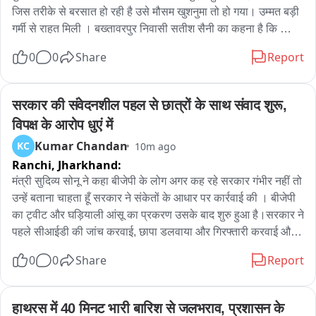
जिस तरीके से बरसात हो रही है उसे मौसम खुशनुमा तो हो गया। उम्मत बड़ी 
गर्मी से राहत मिली । बख्तावरपुर निवासी सतीश सैनी का कहना है कि 
बख्तावर में बरसात के चलते जल जमाव की समस्या से जूझना पड़ता है । 
0
0
Share
Report
जिसकी वजह से स्थानीय लोग परेशान हो रहे हैं । पीडब्ल्यूडी विभाग के 
अधिकारी JE. AE की लापरवाही के चलते मेन नाले की साफ सफाई और 
नाले को बनाने के लेकर लापरवाही बरती गई जिसका खमियाजा गांव के लोगों 
सरकार की संवेदनशील पहल से छात्रों के साथ संवाद शुरू, 
को भगतना पड़ रहा है। मौसम विभाग के मुताबिक अगले तीन दिन तक दिल्ली 
विपक्ष के आरोप धुएं में
एनसीआर में इसी तरीके से मौसम बना रहने का अनुमान जताया गया है। 
Kumar Chandan
KC
10m ago
मौसम को देखते हुए मौसम विभाग अलर्ट जारी किया गया है।
Ranchi,
Jharkhand:
मंत्री सुदिव्य सोनू ने कहा बीजेपी के लोग अगर कह रहे सरकार गंभीर नहीं तो 
उन्हें बताना चाहता हूँ सरकार ने संकेतों के आधार पर कार्रवाई की । बीजेपी 
का ट्वीट और घड़ियाली आंसू का प्रकरण उसके बाद शुरु हुआ है।सरकार ने 
पहले सीआईडी की जांच करवाई, छापा डलवाया और गिरफ्तारी करवाई और 
उसके बाद बीजेपी के लोग मैदान में घड़ियाली आंसू बहाने आए हैं। 

0
0
Share
Report
सीएम ने एक संवेदनशील पहल की है , संवाद और ही एक मात्र जरिया है 
लोकतंत्र में जो किसी समस्या का समाधान कर सकता है।सरकार ने पहल 
की है, छात्रों का भी धन्यवाद है इस पहल पर सकारात्मक जवाब दिया है।
हाथरस में 40 मिनट भारी बारिश से जलभराव, प्रशासन के 