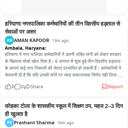
According to preliminary investigations, both attacks were 
carried out using a small-calibre firearm, likely a pistol. 
हरियाणा नगरपालिका कर्मचारियों की तीन दिवसीय हड़ताल से 
Security officials say the method closely resembles attacks 
typically associated with The Resistance Front (TRF), a 
सेवाओं पर असर
Lashkar-linked outfit that relies on locally recruited 
AMAN KAPOOR
AK
13m ago
operatives and overground workers to execute swift 
Ambala,
Haryana:
targeted shootings before blending back into civilian 
हरियाणा में नगर पालिका कर्मचारियों ने अपनी लंबित मांगों को लेकर सरकार 
populations
के खिलाफ मोर्चा खोल दिया है। 6 अगस्त से शुरू हुई तीन दिवसीय हड़ताल 
के कारण कई नगर निकायों की सेवाएं प्रभावित हो सकती हैं। कर्मचारियों ने 
चेतावनी दी है कि यदि उनकी मांगों पर जल्द सकारात्मक निर्णय नहीं लिया 
गया तो यह लड़ाई निर्णायक मोड़ ले सकती है।

0
0
Share
Report
हरियाणा में नगर पालिका कर्मचारी संघ ने अपनी मांगों को लेकर 6 अगस्त से 
8 अगस्त तक तीन दिवसीय हड़ताल शुरू कर दी है। इस हड़ताल के चलते 
कोहका टोला के शासकीय स्कूल में शिक्षण ठप, महज 2–3 दिन 
कई नगर पालिकाओं और नगर परिषदों में सफाई समेत अन्य नागरिक सेवाएं 
ही खुलता है
प्रभावित होने की आशंका जताई जा रही है। कर्मचारियों की मुख्य मांग है कि 
Prashant Sharma
PS
16m ago
कच्चे कर्मचारियों को नियमित किया जाए और सरकार के साथ हुई 22 मांगों में 