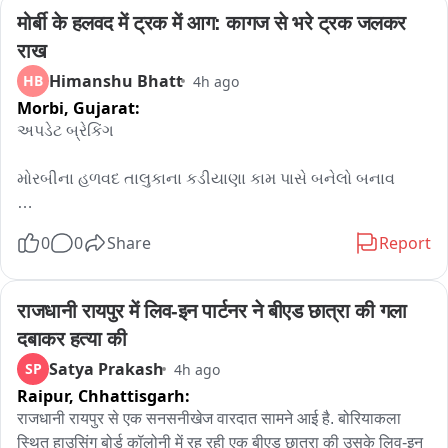
कर खाद्य पदार्थ परोस रहे हैं। इसे उपभोक्ता अधिकारों का उल्लंघन और 
मोर्बी के हलवद में ट्रक में आग: कागज से भरे ट्रक जलकर 
खाद्य सुरक्षा कानून का गंभीर हनन माना गया है。

एफडीए ने सभी उत्पादकों, प्रोसेसिंग इकाइयों, थोक एवं खुदरा विक्रेताओं, 
राख
परिवहनकर्ताओं, गोदाम संचालकों, वितरकों, होटल, रेस्तरां, कैटरर्स, क्लाउड 
Himanshu Bhatt
HB
4h ago
किचन तथा अन्य फूड बिजनेस ऑपरेटर्स को इस आदेश का पालन करने के 
Morbi,
Gujarat:
निर्देश दिए हैं। राज्यभर में विशेष जांच अभियान चलाया जाएगा और 
અપડેટ બ્રેકિંગ 

आवश्यकता पड़ने पर उत्पाद जब्त कर नष्ट किए जाएंगे।

आदेश का उल्लंघन करने वालों के खिलाफ खाद्य सुरक्षा एवं मानक अधिनियम, 
મોરબીના હળવદ તાલુકાના કડીયાણા કામ પાસે બનેલો બનાવ 

2006 के तहत माल जब्त करने, उत्पाद नष्ट करने, आर्थिक दंड, लाइसेंस 
संबंधी कार्रवाई और गंभीर मामलों में न्यायालयीन कार्रवाई की जाएगी।

વહેલી સવારે સાત વાગ્યા પહેલા ટ્રકમાં લાગેલી આગો હજી પણ 
खाद्य सुरक्षा आयुक्त तुकाराम मुंडे ने कहा कि महाराष्ट्र के प्रत्येक नागरिक 
0
0
Share
Report
કાબુમાં આવી નથી 

को सुरक्षित, शुद्ध और गुणवत्तापूर्ण भोजन मिलना उसका संवैधानिक और 
कानूनी अधिकार है। उन्होंने कहा कि उपभोक्ताओं को धोखा देकर 
પેપરનો જથ્થો ભરીને જતા 트્રકમાં લાગી હતી વહેલી સવારે 
राजधानी रायपुर में लिव-इन पार्टनर ने बीएड छात्रा की गला 
मुनाफाखोरी करने वालों को किसी भी कीमत पर बख्शा नहीं जाएगा। वहीं 
આગ 

ईमानदार उद्योगों को संरक्षण देते हुए मिलावटी और असुरक्षित खाद्य पदार्थों के 
दबाकर हत्या की
खिलाफ जीरो टॉलरेंस की नीति अपनाई जाएगी। सुरक्षित भोजन सुनिश्चित 
Satya Prakash
SP
4h ago
સવારે સાડા સાત વાગ્યાથી આગ ને કાબુમાં લેવા માટે બે ફાયર 
करना केवल कानून लागू करना नहीं, बल्कि समाज के प्रति सरकार की 
Raipur,
Chhattisgarh:
ફાયરટર કરી રહ્યા છીંયા પાણીનો મારો 

नैतिक और संवैधानिक जिम्मेदारी भी है।
राजधानी रायपुर से एक सनसनीखेज वारदात सामने आई है. बोरियाकला 
હજુ પણ ટ્રકમાં લાગેલી આગ સો ટકા કાબુમાં આવી નથી, પાણીનો 
स्थित हाउसिंग बोर्ड कॉलोनी में रह रही एक बीएड छात्रा की उसके लिव-इन 