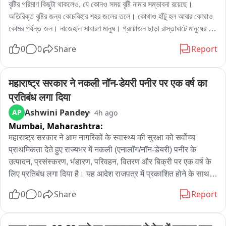
বৃষ্টির পরিমাণ কিছুটা থাকলেও, যে কোনও সময় বৃষ্টি নামার সম্ভাবনা রয়েছে। 
অতিরিক্ত বৃষ্টির জন্য কোচবিহার শহর জলের তলে। কোথাও হাঁটু হল আবার কোথাও 
কোমর পর্যন্ত জল। নাজেহাল সাধারণ মানুষ। প্রয়োজন ছাড়া রাস্তাঘাটে মানুষের 
চলাচলও । এখনো ঝিরিঝিরি বৃষ্টি হচ্ছে কোচবিহারে। অফিস টাইমে নাজেহাল সাধারণ 
0
0
Share
Report
মানুষ।
महाराष्ट्र सरकार ने नकली नॉन-डेयरी पनीर पर एक वर्ष का 
प्रतिबंध लगा दिया
Ashwini Pandey
AP
4h ago
Mumbai,
Maharashtra:
महाराष्ट्र सरकार ने आम नागरिकों के स्वास्थ्य की सुरक्षा को सर्वोच्च 
प्राथमिकता देते हुए राज्यभर में नकली (एनालॉग/नॉन-डेयरी) पनीर के 
उत्पादन, प्रसंस्करण, भंडारण, परिवहन, वितरण और बिक्री पर एक वर्ष के 
लिए प्रतिबंध लगा दिया है। यह आदेश राजपत्र में प्रकाशित होने के साथ ही 
प्रभावी हो गया है।

0
0
Share
Report
FDA के अनुसार, पिछले कुछ समय से “पनीर” के नाम पर उपभोक्ताओं को 
गुमराह कर वनस्पति तेल, वनस्पति वसा तथा अन्य गैर-दुग्धीय तत्वों से तैयार 
नकली उत्पाद बेचे जाने की शिकायतें लगातार मिल रही थीं। विभिन्न जांचों, 