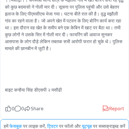
।।मसौढ़ी।। धनरूआ थाना क्षेत्र के मझौली गांव में खेत बोरिंग करा रहे वृद्ध 
को कुछ बदमासो ने गोली मार दी। सूचना पर पुलिस पहुंची और उसे बेहतर 
इलाज के लिए पीएमसीएच भेजा गया। घटना बीते रात की है। वृद्ध मझौली 
गांव का रहने वाला है। जो अपने खेत में पटवन के लिए बोरिंग कार्य करा रहा 
था। इस दौरान वह खेत के समीप बने एक केबिन में खाट पर बैठा था। तभी 
कुछ लोगों ने उसके सिर में गोली मार दी। फायरिंग की आवाज सुनकर 
आसपास के लोग दौड़े लेकिन तबतक सभी आरोपी फरार हो चुके थे। पुलिस 
मामले की छानबीन में जुटी है।

बाइट कन्हैया सिंह डीएसपी २ मसौढी

0
0
Share
Report
हमें
फेसबुक
पर लाइक करें,
ट्विटर
पर फॉलो और
यूट्यूब
पर सब्सक्राइब्ड करें