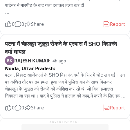
મારો ચાલુ 

पार्टनर ने मारपीट के बाद गला दबाकर हत्या कर दी

트્રક અને તેમાં ભરેલ પેપર નો જથ્થો આગ લાગવાના કારણે 
घटना के बाद आरोपी युवती को बेसुध हालत में मेकाहारा अस्पताल लेकर 
0
0
Share
Report
સંપૂર્ણ બળીને ખાખ
पहुंचा, यहां डॉक्टरों ने उसे मृत घोषित कर दिया. युवती की मौत की पुष्टि होते 
ही आरोपी मौके से फरार हो गया. मृतका के परिजनों ने आरोपी के खिलाफ 
हत्या की शिकायत दर्ज कराई है, जिसपर पुलिस ने आरोपी को गिरफ्तार कर 
पटना में चेहल्लुम जुलूस रोकने के प्रयास में SHO विद्यानंद 
लिया है. मृतिका का नाम भारती नेताम और आरोपी का नाम सावंत बघेल 
वर्मा घायल
बताया जा रहा है.....
RAJESH KUMAR
RK
4h ago
Noida,
Uttar Pradesh:
पटना, बिहार: खाजेकलां के SHO विद्यानंद वर्मा के सिर में चोट लग गई। उन 
पर कथित तौर पर तब हमला हुआ जब वे पुलिस बल के साथ मिलकर 
चेहल्लुम के जुलूस को रोकने की कोशिश कर रहे थे, जो बिना इजाज़त 
निकाला जा रहा था। बाद में पुलिस ने हालात को काबू में करने के लिए हल्का 
बल प्रयोग किया। उन्होंने कहा, "दो गुटों के बीच हाथापाई हो गई थी, और 
0
0
Share
Report
मामले को सुलझाने की कोशिश के दौरान मुझे चोट लग गई।"
ADVERTISEMENT