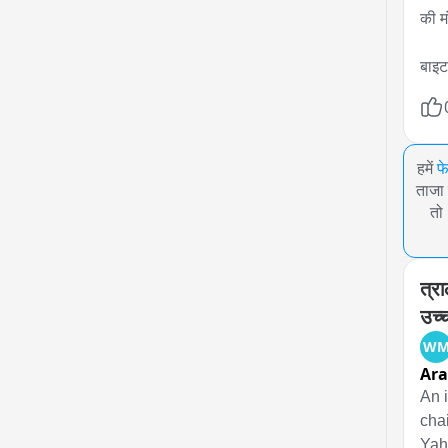
की म
बाइट
हमें
फ
ताजा 
तो
त्र
उच्
W
Ara
An 
cha
Yah