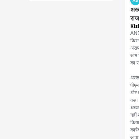
AS
अख्
राज
Kis
ANCH
किशन
असफल
आम द
का स
अख्त
पीएम
और क
कहा 
अख्त
नहीं
किया
कार्
आवाज