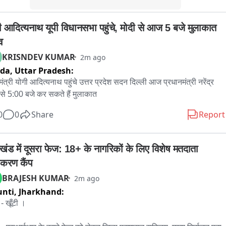
 વન વિભાગ વચ્ચે તણાવની સ્થિતિ સર્જાઈ રહી છે.

ी आदित्यनाथ यूपी विधानसभा पहुंचे, मोदी से आज 5 बजे मुलाकात 
સદ અને અન્ય આગેવાનોના સમર્થન બાદ હવે આ મુદ્દે અનેક ગામોના 
ો એકજૂથ બનતા મામલો વધુ ચર્ચાસ્પદ બન્યો છે.

व
KRISNDEV KUMAR
2m ago
રામજનો પોતાના હક્ક અને ખેડાણની મંજૂરીની માંગ સાથે આગળ વધી 
ida,
Uttar Pradesh:
યા છે. જ્યારે વન વિભાગ દ્વારા જંગલ જમીન પર નિયમ મુજબની 
मंत्री योगी आदित्यनाथ पहुंचे उत्तर प्रदेश सदन दिल्ली आज प्रधानमंत्री नरेंद्र 
યવાહી કરવામાં આવી રહી હોવાનું જણાવવામાં આવે છે.

 से 5:00 बजे कर सकते हैं मुलाकात
 આગામી દિવસોમાં ગ્રામજનોની લડત અને વન વિભાગની કાર્યવાહી 
0
0
Share
Report
ે આ મુદ્દે વહીવટી તંત્ર શું નિર્ણય લે છે તેના પર સૌની નજર છે.
खंड में दूसरा फेज: 18+ के नागरिकों के लिए विशेष मतदाता 
ीकरण कैंप
BRAJESH KUMAR
2m ago
nti,
Jharkhand:
र - खूँटी ।
