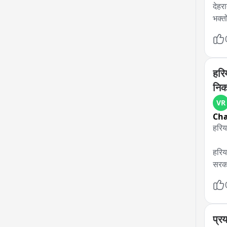
देहर
भक्त
हरि
निक
VR
Ch
हरिय
हरिय
सरका
हरिय
सरका
में ब
बैठक
प्रय
बैठक 