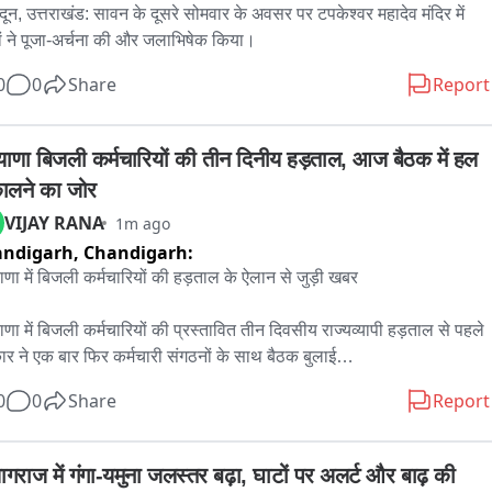
ादून, उत्तराखंड: सावन के दूसरे सोमवार के अवसर पर टपकेश्वर महादेव मंदिर में 
ों ने पूजा-अर्चना की और जलाभिषेक किया।
0
0
Share
Report
याणा बिजली कर्मचारियों की तीन दिनीय हड़ताल, आज बैठक में हल 
ालने का जोर
VIJAY RANA
1m ago
andigarh,
Chandigarh:
ाणा में बिजली कर्मचारियों की हड़ताल के ऐलान से जुड़ी खबर

ाणा में बिजली कर्मचारियों की प्रस्तावित तीन दिवसीय राज्यव्यापी हड़ताल से पहले 
र ने एक बार फिर कर्मचारी संगठनों के साथ बैठक बुलाई

ाणा विद्युत प्रसारण निगम लिमिटेड (HVPNL) ने बैठक का नोटिस जारी किया है

0
0
Share
Report
र और कर्मचारी नेताओं के बीच आज दोपहर 12 बजे हरियाणा सिविल सचिवालय 
ैठक होगी

 की अध्यक्षता हरियाणा के ऊर्जा मंत्री अनिल विज करेंगे

ागराज में गंगा-यमुना जलस्तर बढ़ा, घाटों पर अलर्ट और बाढ़ की 
में हरियाणा बिजली कर्मचारी एवं इंजीनियर संयुक्त संघर्ष मोर्चा के प्रतिनिधि और 