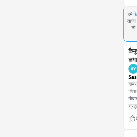
हमें
फ
ताजा 
तो
कैमू
लगा
AY
Sa
खबर स
शिवाल
मोबा
श्रद
जलाभि
अवस्
के ग
गुफा