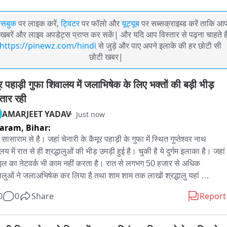
ेसबुक
पर लाइक करें,
ट्विटर
पर फॉलो और
यूट्यूब
पर सब्सक्राइब्ड करें ताकि आ
खबरें और लाइव अपडेट्स प्राप्त कर सकें| और यदि आप विस्तार से पढ़ना चाहते है
https://pinewz.com/hindi
से जुड़े और पाए अपने इलाके की हर छोटी सी
छोटी खबर|
र पहाड़ी गुफा शिवालय में जलाभिषेक के लिए भक्तों की बड़ी भीड़ 
तार रही
AMARJEET YADAV
Just now
saram,
Bihar:
ासाराम से है। जहां चेनारी के कैमूर पहाड़ी के गुफा में स्थित गुप्तेश्वर नाथ 
य में रात से ही श्रद्धालुओं की भीड़ उमड़ी हुई है। चुकी है ये दुर्गम इलाका है। जहां 
इल का नेटवर्क भी काम नहीं करता है। रात से लगभग 50 हजार से अधिक 
्धालुओं ने जलाअभिषेक कर लिया है तथा शाम शाम तक लाखों श्रद्धालु यहां 
षेक करेंगे। बता दे की कैमूर पहाड़ी के दुर्गम गुफा में प्राकृतिक रूप से शिवलिंग 
0
0
Share
Report
थित है। जिसकी सावन में काफी महत्व बढ़ जाती है। जिला प्रशासन के द्वारा यहां 
ुफा में ऑक्सीजन से लेकर तमाम तरह की व्यवस्था किया गया है। ताकि श्रद्धालु को 
 में किसी तरह की समस्या ना हो। स्थानीय कमेटी भी रात से ही श्रद्धालुओं के लिए 