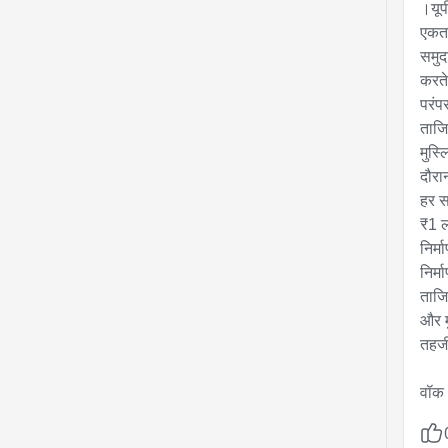
।यूपी
एकता
समुद
करते
परंप
ताजि
मुस्
दौरान
हर स
₹1 ल
निर्म
निर्म
ताजिय
और म
तहजी
वॉक 