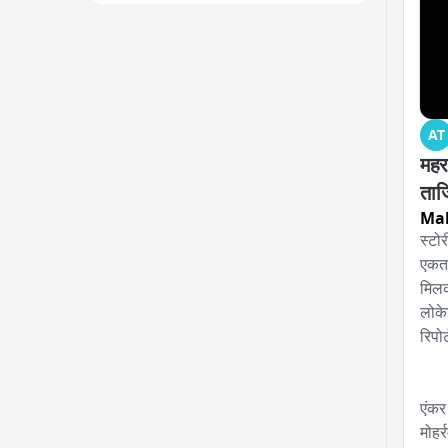
AT
महर
ताज
Ma
स्टोर
एकता
मिलक
लोक
रिपो
एंकर
मोहर