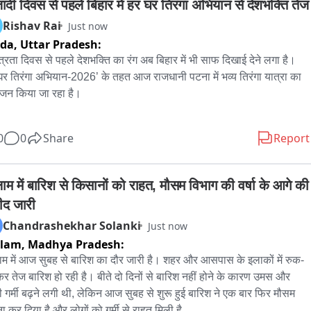
दी दिवस से पहले बिहार में हर घर तिरंगा अभियान से देशभक्ति तेज
हुई है। बता दे कि चेनारी से लगभग 40 किलोमीटर दुर्गम जंगल और पहाड़ों से गुजर 
Rishav Rai
Just now
ुप्ता धाम पहुंच जाता है। ऐसी किदवंती है कि महादेव यहां गुप्त रूप से निवास किए 
ida,
Uttar Pradesh:
ंत्रता दिवस से पहले देशभक्ति का रंग अब बिहार में भी साफ दिखाई देने लगा है। 
घर तिरंगा अभियान-2026’ के तहत आज राजधानी पटना में भव्य तिरंगा यात्रा का 
न किया जा रहा है।

ात्रा सुबह 10 बजे जेपी गोलंबर से शुरू होकर कारगिल चौक तक जाएगी। यात्रा 
0
0
Share
Report
तृत्व मुख्यमंत्री सम्राट चौधरी करेंगे। इसमें मंत्री, अधिकारी और बड़ी संख्या में 
ोग भी शामिल होंगे।

ाम में बारिश से किसानों को राहत, मौसम विभाग की वर्षा के आगे की 
ियान के तहत सिर्फ पटना ही नहीं, बल्कि पूरे बिहार में तिरंगा यात्रा, सेल्फी विद 
मीद जारी
गा, तिरंगा रंगोली, तिरंगा थीम पर सजावट और वंदे मातरम् के सामूहिक गायन जैसे 
Chandrashekhar Solanki
Just now
ार्यक्रम आयोजित किए जाएंगे। सरकार का लक्ष्य है कि हर जिले और हर प्रखंड 
tlam,
Madhya Pradesh:
ह अभियान पहुंचे। इसके लिए प्रत्येक प्रखंड में 4 हजार तिरंगे झंडे उपलब्ध कराए 
े।

म में आज सुबह से बारिश का दौर जारी है। शहर और आसपास के इलाकों में रुक-
र तेज बारिश हो रही है। बीते दो दिनों से बारिश नहीं होने के कारण उमस और 
ियान का उद्देश्य लोगों में राष्ट्रप्रेम, राष्ट्रीय एकता और तिरंगे के प्रति सम्मान 
ी गर्मी बढ़ने लगी थी, लेकिन आज सुबह से शुरू हुई बारिश ने एक बार फिर मौसम 
ावना को और मजबूत करना है।

ना कर दिया है और लोगों को गर्मी से राहत मिली है。
