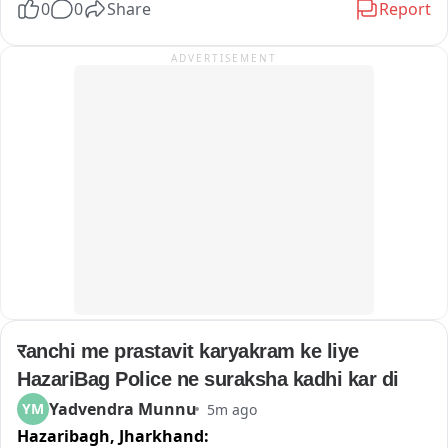
0
0
Share
Report
में लापरवाही के भी आरोप लगाए है। इस दौरान वक्ताओं ने यूजीसी को रोल 
बैक करने, ईडब्ल्यूएस में सुधार करने और पंचायत एवं नगर निकाय चुनाव में 
ADVERTISEMENT
भी ईडब्ल्यूएस आरक्षण को लागू करने की मांग की है। सभी ने युवाओं से भी 
आगामी चुनाव में शिक्षित समझदार और ईमानदार प्रतिनिधि को चुनने तथा 
समाज निर्माण में अपनी भूमिका अदा करने की अपील की।
रanchi me prastavit karyakram ke liye 
HazariBag Police ne suraksha kadhi kar di
Yadvendra Munnu
YM
5m ago
Hazaribagh,
Jharkhand: