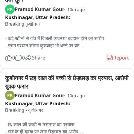
क्यों चुप?
Pramod Kumar Gour
PK
10m ago
Kushinagar,
Uttar Pradesh:
Breaking कुशीनगर

- कई महीनों से गांव में बिजली व्यवस्था बदहाल होने का आरोप

- ग्राम प्रधान संतोष कुशवाहा भी धरने पर बैठे

- ग्रामीणों का दावा पूरा गांव अंधेरे में आज भी डूबा

0
0
Share
Report
- विधायक सुरेंद्र सिंह कुशवाहा को मामले से कराया गया अवगत

- देवरिया सांसद शशांक मणि त्रिपाठी तक भी पहुंचाई गई शिकायत

- ग्रामीणों का आरोप फिर भी समस्या का नहीं हुआ निदान

कुशीनगर में छह साल की बच्ची से छेड़छाड़ का प्रयास, आरोपी 
- विद्युत विभाग के अधिकारी नहीं सुन रहे ग्रामीणों की फरियाद

युवक फरार
- विवश होकर ग्रामीणों ने शुरू किया शांतिपूर्ण धरना ग्रामीणों की मांग

Pramod Kumar Gour
PK
10m ago
- बिजली समस्या का तत्काल हो समाधान की मांग

Kushinagar,
Uttar Pradesh:
- फाजिलनगर विधानसभा क्षेत्र के शाहपुर खलवापट्टी का मामला。
Breaking - कुशीनगर 

- छः साल की बच्ची से छेड़छाड़ का प्रयास

- गांव के ही युवक पर लगा छेड़छाड़ का आरोप
