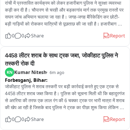
रांची में प्रस्तावित कार्यक्रम को लेकर हजारीबाग पुलिस ने सुरक्षा व्यवस्था 
कड़ी कर दी है। चौपारण से चरही और बड़कागांव मार्ग तक प्रमुख रास्तों पर 
सघन जांच अभियान चलाया जा रहा है। जगह-जगह बैरिकेडिंग कर छोटी-
बड़ी गाड़ियों को रोककर यात्रियों से पूछताछ की जा रही है। हजारीबाग के 
बस स्टैंड और रेलवे स्टेशन पर भी अतिरिक्त पुलिस बल तैनात किया गया है। 
0
0
Share
Report
थाना प्रभारी से लेकर डीएसपी स्तर के अधिकारी स्वयं मौके पर पहुंचकर 
जांच की निगरानी कर रहे हैं। एसपी अमन कुमार के निर्देश पर जिले के 
प्रमुख प्रवेश और निकास मार्गों पर विशेष सतर्कता बरती जा रही है। पुलिस 
4458 लीटर शराब के साथ ट्रक जब्त, जोकीहाट पुलिस ने 
का कहना है कि यह कार्रवाई सुरक्षा व्यवस्था को मजबूत रखने और किसी भी 
तस्करी रोक दी
अप्रिय स्थिति को रोकने के उद्देश्य से की जा रही है। पुलिस ने आम लोगों से 
Kumar Nitesh
KN
6m ago
जांच में सहयोग करने और अफवाहों से बचने की अपील की है。
Forbesganj,
Bihar:
जोकीहाट पुलिस ने शराब तस्करी पर बड़ी कार्रवाई करते हुए एक ट्रक से 
4458 लीटर शराब जब्त किया है। पुलिस को सूचना मिली थी कि बहादुरगंज 
से अररिया की तरफ एक लाल रंग की 6 चक्का ट्रक पर भारी मात्रा में शराब 
की खेप आ रही है जिसके बाद पुलिस ने ट्रक का पीछा शुरू किया लेकिन 
ट्रैफिक का फायदा उठा कर ट्रक चालक अंधेरे में ट्रक खड़ा कर फरार हो 
0
0
Share
Report
गया। पुलिस ने जब ट्रक की तलाशी ली तो ट्रक में अलग अलग ब्रांड के 
शराब और बीयर के कार्टून जब्त किए। ट्रक में पश्चिम बंगाल का नंबर लगाया 