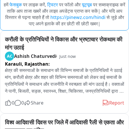
हमें
फेसबुक
पर लाइक करें,
ट्विटर
पर फॉलो और
यूट्यूब
पर सब्सक्राइब्ड करें
ताकि आप ताजा खबरें और लाइव अपडेट्स प्राप्त कर सकें| और यदि आप
विस्तार से पढ़ना चाहते हैं तो
https://pinewz.com/hindi
से जुड़े और
पाए अपने इलाके की हर छोटी सी छोटी खबर|
करौली के प्रतिनिधियों ने विकास और भ्रष्टाचार रोकथाम की 
मांग उठाई
Ashish Chaturvedi
AC
Just now
Karauli,
Rajasthan:
क्षेत्र की समस्याओं के समाधान की विभिन्न समाजों के प्रतिनिधियों ने उठाई 
मांग, करौली क्षेत्र और शहर की विभिन्न समस्याओं को लेकर कई समाजों के 
प्रतिनिधियों ने समाधान और राजनीति में स्वच्छता की मांग उठाई है। वक्ताओं 
ने पानी, बिजली, सड़क, स्वास्थ्य, शिक्षा, चिकित्सा, जनप्रतिनिधियों द्वारा 
आमजन के प्रति जिम्मेदारी तय करने सहित विभिन्न मांगों को लेकर आवाज 
0
0
Share
Report
उठायी है। करौली के हटवाडा क्षेत्र स्थित ब्राह्मण सभा भवन में आयोजित 
प्रेस वार्ता में ब्राह्मण समाज अध्यक्ष मदन मोहन पचौरी, तपन व्यास, प्रदीप 
जैन, नरेश सिंह, जयंत कुमार, मुकुट श्रोत्रिय, विष्णु, अनिल सहित अन्य 
विश्व आदिवासी दिवस पर जिले में आदिवासी रैली से एकता और 
मौजूद रहे। तपन व्यास ने आरोप लगाया कि जिला मुख्यालय करौली को 