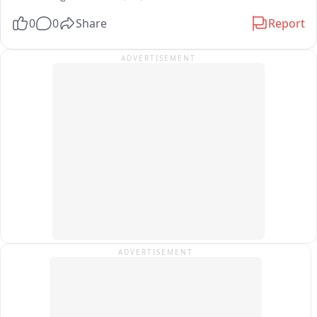
- छः वर्ष की बच्ची को अकेला पा कर युवक ने छेड़छाड़ का किया प्रयास

0
0
Share
Report
- परिजनों को देख बच्ची को छोड़ फरार हुआ युवक  

- परिजनों ने थाने में तहरीर देकर कारवाई की मांग 

ADVERTISEMENT
- कुबेरनाथ थाना क्षेत्र के एक गांव का मामला
ADVERTISEMENT