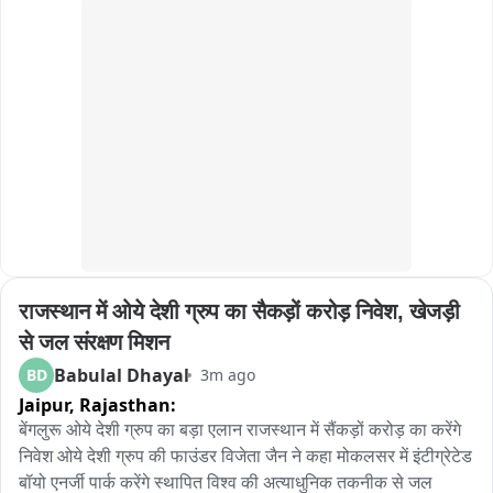
शस्त्र ( चाकू, कात्री ) आणि इतर काही आक्षेपार्ह वस्तू आणल्या होत्या... ते 
पोलिसांनी जप्त केल्या असून त्या सर्व वस्तूंची फॉरेनसिक तपासणी केली जात 
असल्याची माहिती ही त्यांनी दिली.. आरोपीला पोलीस कस्टडीमध्ये कुठलीही 
विशेष सोय आणि विशेष वागणूक दिली जात नाही... इतर आरोपींना जो जीवन 
आणि सोय मिळते तीच या प्रकरणातील आरोपीला मिळत असल्याचेहि 
अनामिका मिर्झापुरे यांनी स्पष्ट केलं* आहे.. मात्र तो अस्वस्थ होता अशी 
माहिती मिळाली आहे . दरम्यान या प्रकरणातील पीडित मुलीची प्रकृती स्थिर 
असून धोक्याबाहेर आहे... आरोपी मात्र काही शारीरिक तक्रारीनंतर 
रुग्णालयात दाखल झाल्याची माहिती आहे..
राजस्थान में ओये देशी ग्रुप का सैकड़ों करोड़ निवेश, खेजड़ी 
से जल संरक्षण मिशन
Babulal Dhayal
BD
3m ago
Jaipur,
Rajasthan:
बेंगलुरू ओये देशी ग्रुप का बड़ा एलान राजस्थान में सैंकड़ों करोड़ का करेंगे 
निवेश ओये देशी ग्रुप की फाउंडर विजेता जैन ने कहा मोकलसर में इंटीग्रेटेड 
बॉयो एनर्जी पार्क करेंगे स्थापित विश्व की अत्याधुनिक तकनीक से जल 