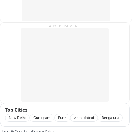
बताया कि मौके से पकड़े गए दो अभियुक्त बलराम जयसवाल और प्रदीप 
कुमार के खिलाफ सुसंगत धाराओं में मुकदमा पंजीकृत कर इन्हे जेल भेजा जा 
रहा है. इनके साथ जुड़े हुए अन्य व्यक्तियों की तलाश और गिरफ्तारी का 
प्रयास जारी है. यह लोग पिछले कई महीनों से नकली अंग्रेजी शराब बनाकर 
ADVERTISEMENT
बेचते थे; यह लोग एक संगठित गिरोह के रूप में यह काम कर रहे थे. गिरफ्तार 
टीम को वरिष्ठ पुलिस अधीक्षक अभिषेक महाजन द्वारा ₹20000 का नगद 
पुरस्कार भी दिया गया है.
Top Cities
New Delhi
Gurugram
Pune
Ahmedabad
Bengaluru
Term & Conditions
Privacy Policy