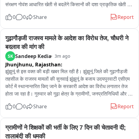
संरक्षण गोवंश आधारित खेती से बदलेंगे किसानों की दशा प्राकृतिक खेती से 
जोड़ेंगे किसानों को-विजेता जैन एक लाख खेजड़ी के पौधे लगायेगा ओये देशी 
0
0
Share
Report
ग्रुप इस खबर के साथ फुल स्क्रीन पटटी भी चलायें एंकर प्रवासी 
राजस्थानी संगम से पहले ओये देशी एग्रीटेक ग्रुप ने राजस्थान में प्राकृतिक 
खेती के साथ इंटीग्रेटेड बायो एनर्जी पार्क में सैकड़ों करोड़ के निवेश का 
गुढ़ागौड़जी राजस्व मामले के आदेश का विरोध तेज, चौधरी ने 
एलान किया है ओये देशी की फाउंडर विजेता जैन ने कहा कि इस पार्क में विश्व 
बदलाव की मांग की
की अत्याधुनिक तकनीक से जल संरक्षण किया जायेगा साथ ही गोवंश 
Sandeep Kedia
SK
3m ago
आधारित खेती होगी किसानों को प्राकृतिक खेती से जोड़ने की दिशा में ये 
Jhunjhunu,
Rajasthan:
प्रोजेक्ट मील का पत्थर साबित होगा विजेता जैन ने कहा कि उनका ग्रुप 
मोकलसर में एक लाख खेजड़ी के पौधे लगाएगा ताकि खेजड़ी के पवित्र वृक्ष 
झुंझुनूं से इस वक्त की बड़ी खबर मिल रही है। झुंझुनूं जिले की गुढ़ागौड़जी 
के प्रति लोगों में और जुड़ाव पैदा किया जा सके
तहसील के राजस्व मामलों की सुनवाई झुंझुनूं के बजाय उदयपुरवाटी एसीएम 
कोर्ट में स्थानान्तरित किए जाने के सरकारी आदेश का विरोध लगातार तेज 
होता जा रहा है। गुरुवार को गुढ़ा क्षेत्र के ग्रामीणों, जनप्रतिनिधियों और 
भाजपा कार्यकर्ताओं का प्रतिनिधिमंडल पूर्व विधायक एवं भाजपा नेता 
0
0
Share
Report
शुभकरण चौधरी से मिला और आदेश को तत्काल निरस्त करवाने की मांग 
की। इस दौरान शुभकरण चौधरी ने सरकार के फैसले पर नाराजगी जताते हुए 
साफ कहा कि यह आदेश मुझे भी उचित नहीं लगता। जनता के साथ न्याय 
ग्रामीणों ने शिक्षकों की भर्ती के लिए 7 दिन की चेतावनी दी; 
नहीं हुआ है और इसे बदलवाने के लिए हर स्तर पर प्रयास किए जाएंगे। 
तालाबंदी की धमकी
उन्होंने बताया कि इस मुद्दे पर उनकी मुख्यमंत्री से बातचीत हो चुकी है तथा 