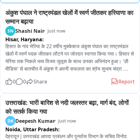
अंकुश पंघाल ने राष्ट्रमंडल खेलों में स्वर्ण जीतकर हरियाणा का 
सम्मान बढ़ाया
Shashi Nair
SN
Just now
Hisar,
Haryana:
हिसार के गांव भेरिया के 22 वर्षीय मुक्केबाज अंकुश पंघाल का राष्ट्रमंडल 
खेलों में स्वर्ण पदक जीतकर लौटने पर जोरदार स्वागत किया गया। हिसार से 
भेरिया तक निकले भव्य विजय जुलूस के साथ उनका अभिनंदन हुआ। 'ज़ी 
मीडिया' से बातचीत में अंकुश ने अपनी सफलता का श्रेय सुभाष चंद्रा 
फाउंडेशन को दिया, जहाँ से उन्होंने कोचिंग प्राप्त की थी। 11 वर्ष की उम्र 
0
0
Share
Report
से मुक्केबाजी कर रहे अंकुश का अगला लक्ष्य 2028 ओलंपिक में गोल्ड मेडल 
जीतना है। उनके कोच प्रदीप सावंत ने उनके मजबूत 'काउंटर अटैक' और 
निरंतर अभ्यास को उनकी असली ताकत बताते हुए विश्वास जताया कि 
उत्तराखंड: भारी बारिश से नदी जलस्तर बढ़ा, मार्ग बंद, लोगों 
अंकुश ओलंपिक में विजेंद्र सिंह का रिकॉर्ड तोड़ेंगे। अंकुश की इस 
को सतर्क किया गया
ऐतिहासिक उपलब्धि से उनके गांव भेरिया और परिवार में जश्न का माहौल है। 
Deepesh Kumar
DK
Just now
पिता और ताऊ का संदेश: अंकुश के पिता और ताऊ ने गर्व जताते हुए कहा, 
Noida,
Uttar Pradesh:
"अंकुश की कड़ी मेहनत और अनुशासित जीवन ने आज पूरे देश का सिर ऊँचा 
कर दिया है। 11 साल की उम्र से ही उसका मुक्केबाजी के प्रति जुनून रहा 
देहरादून | उत्तराखंड आपदा प्रबंधन और पुनर्वास विभाग के सचिव विनोद 