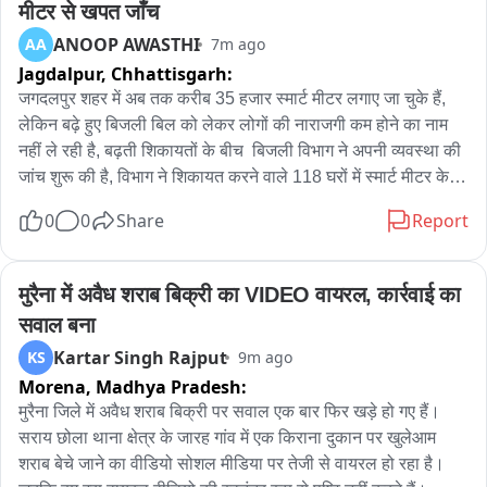
मीटर से खपत जाँच
ANOOP AWASTHI
AA
7m ago
Jagdalpur,
Chhattisgarh:
जगदलपुर शहर में अब तक करीब 35 हजार स्मार्ट मीटर लगाए जा चुके हैं, 
लेकिन बढ़े हुए बिजली बिल को लेकर लोगों की नाराजगी कम होने का नाम 
नहीं ले रही है, बढ़ती शिकायतों के बीच  बिजली विभाग ने अपनी व्यवस्था की 
जांच शुरू की है, विभाग ने शिकायत करने वाले 118 घरों में स्मार्ट मीटर के 
समानांतर चेक मीटर लगाकर बिजली खपत का मिलान किया, अब तक 45 
0
0
Share
Report
घरों की जांच पूरी हो चुकी है, कार्यपालन अभियंता नंदराम भगत का दावा है 
कि स्मार्ट मीटर और चेक मीटर की रीडिंग में कोई अंतर नहीं मिला, इसलिए 
मीटर की कार्यप्रणाली सही पाई गई है, विभाग का कहना है कि जिन 
मुरैना में अवैध शराब बिक्री का VIDEO वायरल, कार्रवाई का 
उपभोक्ताओं को संदेह है, उनके यहां भी चेक मीटर लगाकर जांच की जाएगी 
सवाल बना
और पूरी जानकारी साझा की जाएगी, फिलहाल इस मुद्दे पर विभाग और आम 
Kartar Singh Rajput
KS
9m ago
जनता के दावों के बीच मतभेद बना हुआ है।
Morena,
Madhya Pradesh:
मुरैना जिले में अवैध शराब बिक्री पर सवाल एक बार फिर खड़े हो गए हैं। 
सराय छोला थाना क्षेत्र के जारह गांव में एक किराना दुकान पर खुलेआम 
शराब बेचे जाने का वीडियो सोशल मीडिया पर तेजी से वायरल हो रहा है। 