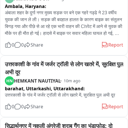
Ambala,
Haryana:
अंबाला शहर के दुर्गा नगर मुख्य सड़क पर बने एक गहरे गड्ढे ने 23 वर्षीय 
युवक की जान ले ली। सड़क की बदहाल हालत के कारण बाइक का संतुलन 
बिगड़ गया और पीछे से आ रहे एक भारी वाहन की Chपेट में आने से युवक की 
मौके पर ही मौत हो गई। हादसे में बाइक पर सवार महिला घायल हो गई, जिसे 
उपचार के लिए अस्पताल भेजा गया। घटना के बाद स्थानीय लोगों में भारी 
0
0
Share
Report
आक्रोश देखने को मिला। मृतक की पहचान 23 वर्षीय अजय के रूप में हुई 
है, जिसकी करीब छह महीने पहले ही शादी हुई थी। प्रत्यक्षदर्शियों के अनुसार 
अजय अपनी बाइक से गुजर रहा था। इसी दौरान सड़क पर बने गहरे गड्ढे में 
उत्तरकाशी के गांव में जर्जर ट्रॉली से लोग खतरे में, सुरक्षित पुल 
बाइक का पहिया जाने से उसका संतुलन बिगड़ गया और वह सड़क पर गिर 
अभी दूर
पड़ा। तभी पीछे से आ रहे मिल्क प्लांट के ट्रक की चपेट में आने से उसकी 
HEMKANT NAUTIYAL
HN
10m ago
मौत हो गई। हादसे में बाइक पर सवार महिला भी घायल हो गई। स्थानीय 
barahat, Uttarkashi,
Uttarakhand:
लोगों का आरोप है कि हादसे के बाद करीब एक घंटे तक कोई प्रशासनिक 
अधिकारी या राहत टीम मौके पर नहीं पहुंची। इससे लोगों का गुस्सा बढ़ 
उत्तरकाशी के गांव में जर्जर ट्रॉली से लोग खतरे में, सुरक्षित पुल अभी दूर
गया। लोगों का कहना है कि सड़क पर लंबे समय से गहरे गड्ढे बने हुए हैं और 
0
0
Share
Report
कई बार शिकायत करने के बावजूद उनकी मरम्मत नहीं करवाई गई। उनका 
आरोप है कि प्रशासन की लापरवाही ने एक युवक की जान ले ली। जांच 
अधिकारी ने बताया कि प्रारंभिक जांच में सामने आया है कि सड़क पर बने 
सिद्धार्थनगर में नकली अंग्रेजी शराब गैंग का भंडाफोड़; दो 