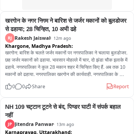
खरगोन के नगर निगम ने बारिश से जर्जर मकानों को बुलडोजर 
से ढहाया; 28 चिन्हित, 10 अभी ढहे
Rakesh Jaiswal
RJ
12m ago
Khargone,
Madhya Pradesh:
खरगोन: बारिश के चलते जर्जर मकानों पर नगरपालिका ने चलाया बुलडोजर. 
छह जर्जर मकानों को ढहाया. भावसार मोहल्ले में चार, दो झंडा चौक इलाके में 
ढहाये. नगरपालिका ने कुल 28 मकान शहर में चिन्हित किए हैं. अब तक 10 
मकानों को ढहाया. नगरपालिका खरगोन की कार्यवाही. नगरपालिका के 
स्वास्थ्य अधिकारी प्रकाश चीते ने बताया कि जर्जर 28 मकान चिन्हित किए 
0
0
Share
Report
गए थे. सभी को आठ-आठ नोटिस दे दिए गए हैं. अब मकानों तोड़ने की 
कार्यवाही की जा रही है. आज छह मकानों तोड़ा गया है. अब तक दस मकान 
तोड़ दिए हैं. कुछ लोग खुद मकान, दुकानदार हटा रहे हैं. नहीं हटाए तो आगे भी 
NH 109 चट्टान टूटने से बंद, पिण्डर घाटी में संपर्क बहाल 
कार्यवाही जारी रहेगी. आज जेसीबी से हटाने मकान खरगोन के शिवडोला मार्ग 
नहीं
में भी आ रहे थे.
Jitendra Panwar
JP
13m ago
Karnaprayag,
Uttarakhand: