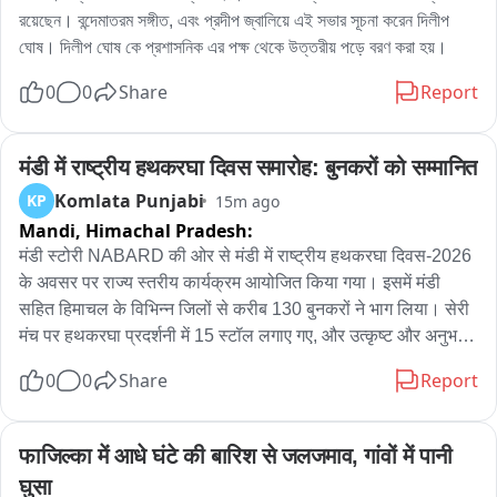
রয়েছেন। বন্দেমাতরম সঙ্গীত, এবং প্রদীপ জ্বালিয়ে এই সভার সূচনা করেন দিলীপ 
ঘোষ। দিলীপ ঘোষ কে প্রশাসনিক এর পক্ষ থেকে উত্তরীয় পড়ে বরণ করা হয়।
0
0
Share
Report
मंडी में राष्ट्रीय हथकरघा दिवस समारोह: बुनकरों को सम्मानित
Komlata Punjabi
KP
15m ago
Mandi,
Himachal Pradesh:
मंडी स्टोरी NABARD की ओर से मंडी में राष्ट्रीय हथकरघा दिवस-2026 
के अवसर पर राज्य स्तरीय कार्यक्रम आयोजित किया गया। इसमें मंडी 
सहित हिमाचल के विभिन्न जिलों से करीब 130 बुनकरों ने भाग लिया। सेरी 
मंच पर हथकरघा प्रदर्शनी में 15 स्टॉल लगाए गए, और उत्कृष्ट और अनुभवी 
बुनकरों को सम्मानित भी किया गया। वहीं, केंद्रीय विद्यालय मंडी में 
0
0
Share
Report
आयोजित निबंध लेखन और चित्रकला प्रतियोगिता के विजेता विद्यार्थियों को 
प्रमाण पत्र, स्मृति चिन्ह और 3 हजार, 2 हजार तथा 1 हजार रुपये के नकद 
पुरस्कार दिए गए... NABARD के मुख्य महाप्रबंधक डॉ. विवेक पथानिया
फाजिल्का में आधे घंटे की बारिश से जलजमाव, गांवों में पानी 
घुसा