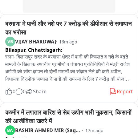
प्रशासन से जल्द जल निकासी की स्थायी व्यवस्था करने और समस्या का 
समाधान कराने की मांग की है।
बरमाणा में पानी और नशे पर 7 करोड़ की डीपीआर से समाधान 
का भरोसा
VIJAY BHARDWAJ
VB
16m ago
Bilaspur,
Chhattisgarh:
स्लग- बिलासपुर सदर के बरमाणा क्षेत्र में पानी की किल्लत व नशे के बढ़ते 
मामलों के खिलाफ स्थानीय ग्रामीणों व पंचायत प्रतिनिधियों ने मंत्री राजेश 
धर्माणी को सौंपा ज्ञापन तो दोनों मामलों का संज्ञान लेने की करी अपील, 
विधायक त्रिलोक जम्वाल ने पानी की समस्या के लिए 7 करोड़ की योजना 
की डीपीआर तैयार करने व कोलडैम से इसे जोड़ने की कही बात. बरमाणा 
0
0
Share
Report
पंचायत में पानी की समस्या व नशे के बढ़ते मामलों के मद्देनजर स्थानीय 
पंचायत प्रतिनिधियों व ग्रामीणों ने हिमाचल प्रदेश के तकनीकी शिक्षा मंत्री 
राजेश धर्माणी व उपायुक्त बिलासपुर राहुल कुमार से मुलाकात कर ज्ञापन 
कश्मीर में लगातार बारिश से सेब उद्योग भारी नुकसान, किसानों 
सौंपा है. बरमाणा पंचायत प्रधान, उप प्रधान व बीडीसी सदस्य मौजूद रहे 
की आजीविका खतरे में
और मंत्री राजेश धर्माणी को मांग पत्र सौंपते हुए पानी की समस्या व नशे पर 
BASHIR AHMED MIR (Sagar)
BA
17m ago
लगाम लगाने की अपील की है. मंत्री ने सरकार द्वारा दोनों मसलों का संज्ञान 