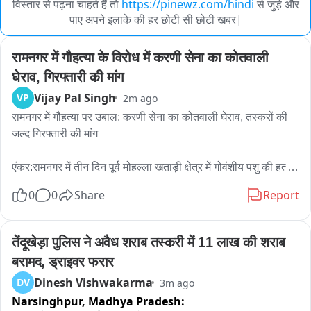
विस्तार से पढ़ना चाहते हैं तो
https://pinewz.com/hindi
से जुड़े और
पाए अपने इलाके की हर छोटी सी छोटी खबर|
रामनगर में गौहत्या के विरोध में करणी सेना का कोतवाली 
घेराव, गिरफ्तारी की मांग
Vijay Pal Singh
VP
2m ago
रामनगर में गौहत्या पर उबाल: करणी सेना का कोतवाली घेराव, तस्करों की 
जल्द गिरफ्तारी की मांग

एंकर:रामनगर में तीन दिन पूर्व मोहल्ला खताड़ी क्षेत्र में गोवंशीय पशु की हत्या 
के मामले को लेकर जनाक्रोश लगातार बढ़ता जा रहा है,भाजपा और विभिन्न 
0
0
Share
Report
हिंदूवादी संगठनों के विरोध के बाद अब करणी सेना भी सड़क पर उतर आई है, 
शुक्रवार को करणी सेना के प्रदेश अध्यक्ष सूरज चौधरी के नेतृत्व में 
कार्यकर्ताओं ने रानीखेत रोड से कोतवाली तक जोरदार प्रदर्शन किया और 
तेंदूखेड़ा पुलिस ने अवैध शराब तस्करी में 11 लाख की शराब 
पुलिस प्रशासन से आरोपियों की शीघ्र गिरफ्तारी की मांग करते हुए 
बरामद, ड्राइवर फरार
कोतवाली का घेराव किया.

Dinesh Vishwakarma
DV
3m ago
Narsinghpur,
Madhya Pradesh:
प्रदर्शन के दौरान करणी सेना के कार्यकर्ताओं ने गौहत्या की घटना पर गहरा 