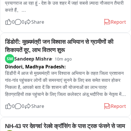
प्रयागराज आ रहा हूं - देश के उस शहर में जहां सबसे ज़्यादा नौजवान तैयारी 
करते हैं。

0
0
Share
Report
एक बात साफ़ है: यहां का हर छात्र जानता है कि system बेईमान हो चुका 
है। आपकी मेहनत में कोई कमी नहीं - कमी उस system की नीयत में है जो 
आपकी मेहनत का दाम नहीं देती。

डिंडोरी: मुख्यमंत्री जन विश्वास अभियान से ग्रामीणों की 
शिकायतें दूर, लाभ वितरण शुरू
पेपर लीक, रुकी भर्तियाँ, सालों का इंतज़ार और जवाबदेही किसी की नहीं。

Sandeep Mishra
SM
10m ago
Dindori,
Madhya Pradesh:
कोटा में छात्र बोले, देहरादून में फिर आवाज़ उठी और दिल्ली में इन्हीं बच्चों पर 
लाठियाँ चलीं - सिर्फ़ सवाल पूछने के लिए। आखिर में एक मंत्री को जाना 
डिंडौरी में आज से मुख्यमंत्री जन विश्वास अभियान के तहत जिला प्रशासन 
पड़ा。

गांव-गांव पहुंचकर लोगों की समस्याएं सुनने के लिए बस समेत सवार होकर 
निकला है, आपको बता दें कि शासन की योजनाओं का लाभ पात्र 
यह सरकार झुकती है बस आवाज़ एक साथ उठनी चाहिए।

हितग्राहियों तक पहुंचाने के लिए जिला कलेक्टर अंजू भदौरिया के नेतृत्व में 
जिले के तमाम वरिष्ठ अधिकारियों का दल आज अमरपुर विकासखंड के लिए 
0
0
Share
Report
कल प्रयागराज में यही बात करने आ रहा हूं। आप भी आइए। 8 अगस्त, शाम 
रवाना हुआ, अभियान का मुख्य कार्यक्रम आज अमरपुर के मोहगांव सिधौली में 
5 बजे - के.पी. ग्राउंड, प्रयागराज。

स्थित नवीन हायर सेकेंडरी स्कूल भवन में अभियान के दौरान विभागीय 
योजनाओं की समीक्षा के साथ हितग्राहियों को लाभ वितरण, विकास कार्यों 
NH-43 पर देवगवां रेलवे क्रॉसिंग के पास ट्रक फंसने से जाम
#ChhatronKiGoonj
का निरीक्षण कर जनसंवाद किया गया वहीं ग्रामीणों की शिकायतों का मौके 