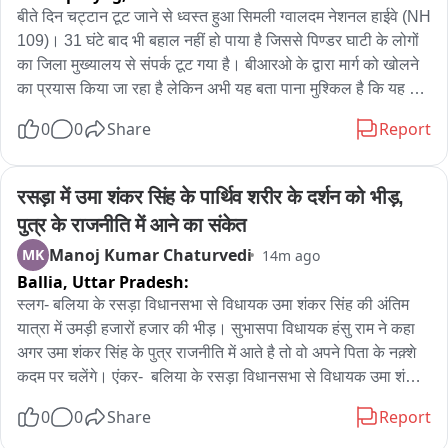
बीते दिन चट्टान टूट जाने से ध्वस्त हुआ सिमली ग्वालदम नेशनल हाईवे (NH 
109)। 31 घंटे बाद भी बहाल नहीं हो पाया है जिससे पिण्डर घाटी के लोगों 
का जिला मुख्यालय से संपर्क टूट गया है। बीआरओ के द्वारा मार्ग को खोलने 
का प्रयास किया जा रहा है लेकिन अभी यह बता पाना मुश्किल है कि यह 
हाईवे वाहनों की आवाजाही के लिए कब तक सुचारू हो पाएगा। लोग जान 
0
0
Share
Report
जोखिम में डालकर पैदल ही आवाजाही करने को मजबूर हैं। चट्टान खिसकने 
से बिजली की लाइनें भी टूट जाने से पिण्डर घाटी में दो दिनों से अंधकार पसरा 
है। बताया जा रहा है कि आज शाम तक बिजली की व्यवस्था बहाल कर दी 
रसड़ा में उमा शंकर सिंह के पार्थिव शरीर के दर्शन को भीड़, 
जाएगी। इसके लिए बिजली विभाग के 18 कर्मचारी लाइन ठीक कर रहे हैं। 
पुत्र के राजनीति में आने का संकेत
बताया जा रहा है कि इस आपदा में बिजली विभाग को 10 से 12 लाख का 
Manoj Kumar Chaturvedi
MK
14m ago
नुकसान हुआ है。
Ballia,
Uttar Pradesh:
स्लग- बलिया के रसड़ा विधानसभा से विधायक उमा शंकर सिंह की अंतिम 
यात्रा में उमड़ी हजारों हजार की भीड़। सुभासपा विधायक हंसु राम ने कहा 
अगर उमा शंकर सिंह के पुत्र राजनीति में आते है तो वो अपने पिता के नक़्शे 
कदम पर चलेंगे। एंकर-  बलिया के रसड़ा विधानसभा से विधायक उमा शंकर 
सिंह का पार्थिव शरीर देर रात उनके पैतृक गाँव पहुंचा जहाँ सुबह से ही उनके 
0
0
Share
Report
अंतिम-final दर्शन के लिए उनके चाहने वालों की भीड़ लगी हुई है। हर कोई 