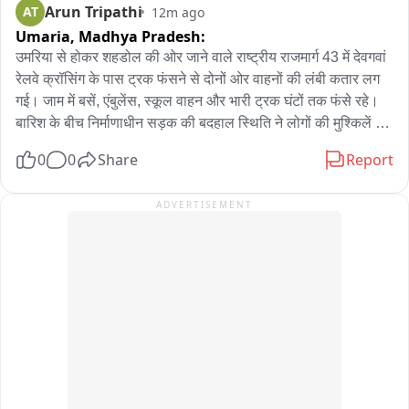
Arun Tripathi
AT
12m ago
पर निराकरण किया गया । इस अवसर पर कलेक्टर ने छात्रावास और 
Umaria,
Madhya Pradesh:
आंगनबाड़ी का ओचक निरीक्षण कर जानकारी ली.
उमरिया से होकर शहडोल की ओर जाने वाले राष्ट्रीय राजमार्ग 43 में देवगवां 
रेलवे क्रॉसिंग के पास ट्रक फंसने से दोनों ओर वाहनों की लंबी कतार लग 
गई। जाम में बसें, एंबुलेंस, स्कूल वाहन और भारी ट्रक घंटों तक फंसे रहे। 
बारिश के बीच निर्माणाधीन सड़क की बदहाल स्थिति ने लोगों की मुश्किलें 
बढ़ा दीं। स्थानीय लोगों ने ठेकेदार की लापरवाही पर नाराजगी जताते हुए 
0
0
Share
Report
सड़क निर्माण कार्य में तेजी और स्थायी समाधान की मांग की। पुलिस ने मौके 
पर पहुंचकर यातायात सुचारु कराने का प्रयास किया
ADVERTISEMENT