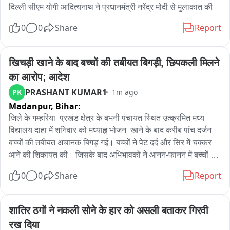
दिल्ली सीएम योगी आदित्यनाथ ने प्रधानमंत्री नरेंद्र मोदी से मुलाकात की
0
0
Share
Report
खिचड़ी खाने के बाद बच्चों की तबीयत बिगड़ी, छिपकली मिलने 
का आरोप; आदेश
PRASHANT KUMAR1
PK
1m ago
Madanpur,
Bihar:
जिले के गम्हरिया  प्रखंड क्षेत्र के बभनी पंचायत स्थित उत्क्रमित मध्य 
विद्यालय दाहा में शनिवार को मध्याह्न भोजन  खाने के बाद करीब पांच दर्जन 
बच्चों की तबीयत अचानक बिगड़ गई। बच्चों ने पेट दर्द और सिर में चक्कर 
आने की शिकायत की। जिसके बाद अभिभावकों ने आनन-फानन में बच्चों को 
सामुदायिक स्वास्थ्य केंद्र गम्हरिया में भर्ती कराया। फिलहाल सभी बच्चों की 
0
0
Share
Report
स्थिति सामान्य बताई जा रही है।छात्र-छात्राओं श्रीवास्तव कुमार, रूपक 
कुमार, साक्षी कुमारी, सरस्वती कुमारी, लक्ष्मी कुमारी और अभिमन्यु कुमार 
समेत अन्य बच्चों ने आरोप लगाया कि खिचड़ी खाने के कुछ देर बाद ही उनकी 
शातिर ठगों ने नकली सोने के हार को असली बताकर गिरवी 
तबीयत बिगड़ने लगी। बच्चों का दावा है कि भोजन की थाली में मरी हुई 
रख दिया
छिपकली भी मिली थी। बच्चों ने आरोप लगाया कि छिपकली मिलने की 