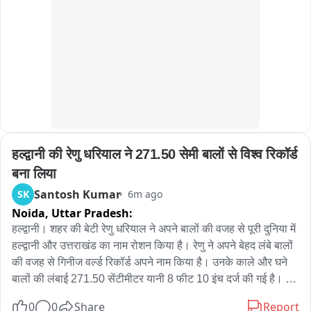
नातेवाईकाच्या दफनविधीसाठी गेले होते. दफनविधी आटोपून हे चौघेही कारने 
ਉੱਥੇ ਹੀ ਵਿਧਾਨ ਸਭਾ ਸਪੀਕਰ ਕੁਲਤਾਰ ਸਿੰਘ ਸੰਧਵਾਂ ਨੇ ਕਿਹਾ ਕਿ ਕਿਸਾਨਾਂ 
पुन्हा धावडा गावाकडे परतत होते. दरम्यान, पारध ते वालसावंगी रस्त्यावरून 
ਨਾਲ ਗੱਲਬਾਤ ਬਹੁਤ ਵਧੀਆ ਮਾਹੌਲ ਵਿੱਚ ਹੋਈ ਹੈ। ਉਨ੍ਹਾਂ ਕਿਹਾ ਕਿ 
येत असताना पद्मावती गावाजवळ चालकाचा गाडीवरील ताबा सुटला. 
ਕਿਸਾਨਾਂ ਦੀਆਂ ਮੰਗਾਂ ਦੇ ਹੱਲ ਲਈ ਸਰਕਾਰ ਦੇ ਪੱਧਰ ’ਤੇ ਜਲਦ ਤੋਂ ਜਲਦ 
अनियंत्रित झालेली गाडी थेट रस्त्यालगतच्या सुरक्षा कठड्याविना असलेल्या 
ਯਤਨ ਕੀਤੇ ਜਾ ਰਹੇ ਹਨ। ਉਨ੍ਹਾਂ ਦੱਸਿਆ ਕਿ ਪਿੰਡ ਹਰੀਨੌ ਦੇ ਖੁਦਕੁਸ਼ੀ 
विहिरीत जाऊन कोसळली. दरम्यान कार विहिरीतून काढण्यात रात्री अपयश 
ਕਰਨ ਵਾਲੇ ਕਿਸਾਨਾਂ ਦੇ ਪਰਿਵਾਰਾਂ ਦੀ ਪਹਿਲਾਂ ਵੀ ਮਦਦ ਕੀਤੀ ਗਈ ਹੈ ਅਤੇ 
आले असून आज ही कार विहिरी बाहेर काढण्यात आली.
ਭਵਿੱਖ ਵਿੱਚ ਵੀ ਇਹ ਸਹਾਇਤਾ ਜਾਰੀ ਰੱਖੀ ਜਾਵੇਗੀ。

ਬਾਈਟ ਕੁਲਤਾਰ ਸਿੰਘ ਸੰਧਵਾਂ ਸਪੀਕਰ

हल्द्वानी की रेणु धरियाल ने 271.50 सेमी बालों से विश्व रिकॉर्ड 
ਕੋਟਕਪੂਰਾ ਤੋਂ ਕੇ ਸੀ ਸੰਜੇ ਦੀ ਰਿਪੋਰਟ
बना लिया
Santosh Kumar
SK
6m ago
Noida,
Uttar Pradesh:
हल्द्वानी। शहर की बेटी रेणु धरियाल ने अपने बालों की वजह से पूरी दुनिया में 
हल्द्वानी और उत्तराखंड का नाम रोशन किया है। रेणु ने अपने बेहद लंबे बालों 
की वजह से गिनीज वर्ल्ड रिकॉर्ड अपने नाम किया है। उनके काले और घने 
बालों की लंबाई 271.50 सेंटीमीटर यानी 8 फीट 10 इंच दर्ज की गई है। इस 
उपलब्धि के साथ रेणु के नाम किसी जीवित महिला के सबसे लंबे बालों का 
0
0
Share
Report