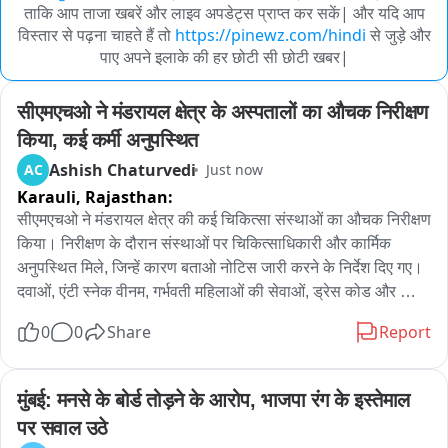
ताकि आप ताजा खबरें और लाइव अपडेट्स प्राप्त कर सकें| और यदि आप
विस्तार से पढ़ना चाहते हैं तो
https://pinewz.com/hindi
से जुड़े और
पाए अपने इलाके की हर छोटी सी छोटी खबर|
सीएमएचओ ने मंडरायल क्षेत्र के अस्पतालों का औचक निरीक्षण 
किया, कई कर्मी अनुपस्थित
Ashish Chaturvedi
AC
Just now
Karauli,
Rajasthan:
सीएमएचओ ने मंडरायल क्षेत्र की कई चिकित्सा संस्थाओं का औचक निरीक्षण 
किया। निरीक्षण के दौरान संस्थाओं पर चिकित्साधिकारी और कार्मिक 
अनुपस्थित मिले, जिन्हें कारण बताओ नोटिस जारी करने के निर्देश दिए गए। 
दवाओं, एंटी स्नेक वीनम, गर्भवती महिलाओं की सेवाओं, ड्रेस कोड और 
समयबद्ध चिकित्सा सेवाओं को लेकर आवश्यक निर्देश दिए गए। शनिवार को 
0
0
Share
Report
पीएचसी चंदेलीपुरा, पीएचसी औंड, शहरी आयुष्मान आरोग्य मंदिर मंडरायल, 
पीएचसी नयागांव, सीएचसी रोधई और पीएचसी कसेड सहित स्वास्थ्य 
संस्थाओं की व्यवस्थाओं का जायजा लिया गया। पीएचसी चंदेलीपुरा में 
मुंबई: मनसे के बोर्ड तोड़ने के आरोप, भाजपा रंग के इस्तेमाल 
फार्मासिस्ट अनुपस्थित मिलीं, जबकि पीएचसी औंड में नर्सिंग ऑफिसर 
पर सवाल उठे
अनुपस्थित पाए गए। यहां चिकित्सा अधिकारी के हस्ताक्षर कॉलम में डे ऑफ 