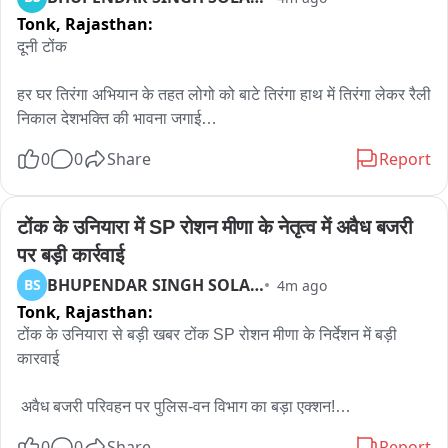
Tonk,
Rajasthan:
दूनी टोंक

हर घर तिरंगा अभियान के तहत लोगो को बाटे तिरंगा हाथ में तिरंगा लेकर रैली 
निकाल देशभक्ति की भावना जगाई

0
0
Share
Report
नगर पालिका दूनी द्वारा स्वतंत्रता दिवस सप्ताह के पावन अवसर पर आमजन 
में देशभक्ति की भावना जगाने और राष्ट्रीय ध्वज के प्रति सम्मान प्रकट 
करने के उद्देश्य से हर घर तिरंगा अभियान का भव्य आयोजन किया इस अवसर 
टोंक के उनियारा में SP रोशन मीणा के नेतृत्व में अवैध बजरी 
पर अधिशासी अधिकारी अमर चन्द गुर्जर के नेतृत्व में नगर पालिका कार्यालय 
पर बड़ी कार्रवाई
से एक तिरंगा रैली निकाली गई इस रैली में नगर पालिका कर्मचारी महावीर 
BHUPENDAR SINGH SOLANKI
BS
4m ago
जांगिड़, रामराज बलाई, नन्द लाल भील, राजाराम गुर्जर, भंवर लाल सैनी 
Tonk,
Rajasthan:
सहित ग्रामवासी रहे मौजूद।
टोंक के उनियारा से बड़ी खबर टोंक SP रोशन मीणा के निर्देशन में बड़ी 
कारवाई 

 अवैध बजरी परिवहन पर पुलिस-वन विभाग का बड़ा एक्शन!

0
0
Share
Report