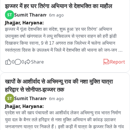
झज्जर में हर घर तिरंगा अभियान से देशभक्ति का माहौल
यादव के अनुसार, इसके बावजूद नियमों का पालन नहीं करने वाली बसों पर 
कार्रवाई जारी है। अभी चार बसों के खिलाफ कार्रवाई की गई है और अभियान 
Sumit Tharan
ST
6m ago
के लिए एक महीने का समय निर्धारित है। कार्रवाई के बाद दो बस संचालकों ने 
Jhajjar,
Haryana:
प्रत्येक ने 1.20 लाख रुपए की पेनल्टी जमा करवाई है। चारों बसों की 
झज्जर में गूंजा देशभक्ति का संदेश, शुरू हुआ ‘हर घर तिरंगा’ अभियान

आरसी निलंबित कर दी गई है। अब मूल स्वरूप में बसों को लाने और निर्धारित 
उपायुक्त वर्षा खंनगवाल ने लघु सचिवालय से प्रचार वाहन को हरी झंडी 
सुरक्षा मानक पूरे करने के बाद ही आरसी बहाल की जाएगी। सबसे बड़ा 
दिखाकर किया रवाना, 9 से 17 अगस्त तक जिलेभर में चलेगा अभियान

सवाल यह है कि जब बसों में इमरजेंसी एग्जिट जैसे बुनियादी सुरक्षा इंतजाम 
स्वतंत्रता दिवस के उपलक्ष्य में जिले में देशभक्ति की भावना को जन-जन तक 
तक मानकों के अनुरूप नहीं हैं, तो ये बसें सड़क पर कैसे चल रही थीं। हादसे 
पहुंचाने और प्रत्येक घर को तिरंगे से जोड़ने के उद्देश्य से ‘हर घर तिरंगा’ 
0
0
Share
Report
के समय यही लापरवाही यात्रियों के लिए जानलेवा साबित हो सकती है।
अभियान की शुरुआत कर दी गई है। रविवार को झज्जर स्थित लघु 
सचिवालय परिसर से जिला उपायुक्त वर्षा खंनगवाल ने अभियान के प्रचार 
वाहन को हरी झंडी दिखाकर रवाना किया। इस दौरान परिसर में देशभक्ति 
खापों के आशीर्वाद से अभिमन्यु राव की नशा मुक्ति यात्रा 
का माहौल नजर आया और पूर्व सैनिक भी पूरे उत्साह एवं जोश के साथ 
हरिद्वार से सोनीपत-झज्जर तक
अभियान से जुड़े दिखाई दिए।

Sumit Tharan
ST
6m ago
उपायुक्त ने कहा कि ‘हर घर तिरंगा’ केवल एक अभियान नहीं, बल्कि देश के 
Jhajjar,
Haryana:
प्रति सम्मान, गौरव और एकजुटता की भावना को मजबूत करने का अवसर 
है। उन्होंने जिले के लोगों से आह्वान किया कि वे इस अभियान में बढ़-चढ़कर 
प्रदेश भर की खाप पंचायतों का आशीर्वाद लेकर अभिमन्यु राव भारत निर्माण 
भाग लें और स्वतंत्रता दिवस के अवसर पर अपने घरों पर तिरंगा फहराकर 
युवा दल के बैनर तले हरिद्वार से नशा मुक्ति अभियान की कांवड़ उठाकर 
राष्ट्र के प्रति अपनी भावनाओं को व्यक्त करें।

जनजागरण यात्रा पर निकले हैं। इसी कड़ी में यात्रा के झज्जर जिले के गांव 