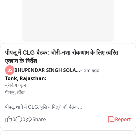
जुड़ी सभी व्यवस्थाओं की जांच करवाने और विद्यार्थियों की सुरक्षा सुनिश्चित 
गणेश जैन, अशोक कुमावत सहित अन्य लोग मौजूद रहे。
करने की मांग भी की।

बाइट : पिंटू सैनी, कॉलेज कमेटी अध्यक्ष, एसएफआई
पीपलू में CLG बैठक: चोरी-नशा रोकथाम के लिए त्वरित 
एक्शन के निर्देश
BHUPENDAR SINGH SOLANKI
BS
3m ago
Tonk,
Rajasthan:
ब्रेकिंग न्यूज

पीपलू, टोंक

पीपलू थाने में CLG, पुलिस मित्रों की बैठक

अतिरिक्त पुलिस अधीक्षक रतनलाल भार्गव की अध्यक्षता में आयोजित हुई 
0
0
Share
Report
बैठक
