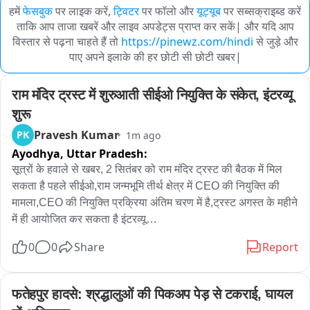
हमें
फेसबुक
पर लाइक करें,
ट्विटर
पर फॉलो और
यूट्यूब
पर सब्सक्राइब्ड करें
ताकि आप ताजा खबरें और लाइव अपडेट्स प्राप्त कर सकें| और यदि आप
विस्तार से पढ़ना चाहते हैं तो
https://pinewz.com/hindi
से जुड़े और
पाए अपने इलाके की हर छोटी सी छोटी खबर|
राम मंदिर ट्रस्ट में शुरुआती सीईओ नियुक्ति के संकेत, इंटरव्यू 
शुरू
Pravesh Kumar
PK
1m ago
Ayodhya,
Uttar Pradesh:
सूत्रों के हवाले से खबर, 2 सितंबर को राम मंदिर ट्रस्ट की बैठक में मिल 
सकता है पहले सीईओ,राम जन्मभूमि तीर्थ क्षेत्र में CEO की नियुक्ति की 
मामला,CEO की नियुक्ति प्रक्रिया अंतिम चरण में है,ट्रस्ट अगस्त के महीने 
में ही आयोजित कर सकता है इंटरव्यू

0
0
Share
Report
देश भर से 5400 लोगों ने किया था आवेदन,स्क्रीनिंग में सफल लोग इंटरव्यू 
में बुलाए जाएंगे

फतेहपुर हादसे: श्रद्धालुओं की पिकअप पेड़ से टकराई, घायल 
राम मंदिर परिसर में होगा इंटरव्यू
