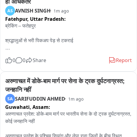
हों अधिकतर
AVNISH SINGH
AS
1m ago
 इंटरव्यू के लिए गठित है तीन लोगो का  पैनल
Fatehpur,
Uttar Pradesh:
ब्रेकिंग – फतेहपुर

श्रद्धालुओं से भरी पिकअप पेड़ से टकराई

 हादसे में दो दर्जन से अधिक श्रद्धालु घायल,3 की हालत गंभीर 

0
0
Share
Report
घायलों में महिलाएं और बच्चे भी शामिल

अरुणाचल में डोके-बाम मार्ग पर सेना के ट्रक दुर्घटनाग्रस्त; 
कोरवा गांव से प्रतापगढ़ के मनगढ़ दर्शन के जा रहे थे सभी

जनहानि नहीं
SARIFUDDIN AHMED
SA
1m ago
घायलों को जिला अस्पताल और मेडिकल कॉलेज भेजा गया

Guwahati,
Assam:
पिकअप में 30 लोग थे सवार,पुलिस मौके पर

अरुणाचल प्रदेश: डोके-बाम मार्ग पर भारतीय सेना के दो ट्रक दुर्घटनाग्रस्त, 
कोई जनहानि नहीं

बिंदकी कोतवाली क्षेत्र के अलियाबाद गांव के पास मामला।
अरुणाचल प्रदेश के पश्चिम सियांग और लेपा रादा जिलों के बीच स्थित 