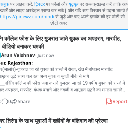
ेसबुक
पर लाइक करें,
ट्विटर
पर फॉलो और
यूट्यूब
पर सब्सक्राइब्ड करें ताकि आ
खबरें और लाइव अपडेट्स प्राप्त कर सकें| और यदि आप विस्तार से पढ़ना चाहते है
https://pinewz.com/hindi
से जुड़े और पाए अपने इलाके की हर छोटी सी
छोटी खबर|
सिंग कॉलेज फीस के लिए गुजरात जाते युवक का अपहरण, मारपीट, 
; वीडियो बनाकर धमकी
Arun Vaishnav
Just now
pur,
Rajasthan:
ौर(जालोर)-गुजरात जा रहे युवक को रास्ते में रोका, खेत में बांधकर मारपीट 
भूषण लूटे साथ चल रहा अन्य युवक व युवती मौके से भागे

__नर्सिंग कॉलेज की फीस जमा कराने गुजरात जा रहे 19 वर्षीय युवक को रास्ते में 
र अपहरण, मारपीट, बंधक बनाने और नकदी व आभूषण लूटने का मामला सामने 
है। इसरोल निवासी अमृत लाल मेघवाल की शिकायत पर सांचौर पुलिस ने मामला 
0
0
Share
Report
 कर जांच शुरू कर दी है。

स को दी रिपोर्ट के अनुसार अमृत लाल 5 अगस्त की शाम नर्सिंग कॉलेज, दियोदर 
र तिरंगा के साथ युवाओं में शहीदों के बलिदान की प्रेरणा
रात) जाने के लिए निकला था। रास्ते में रतौड़ा निवासी सुरेश कुमार मेघवाल ने फोन 