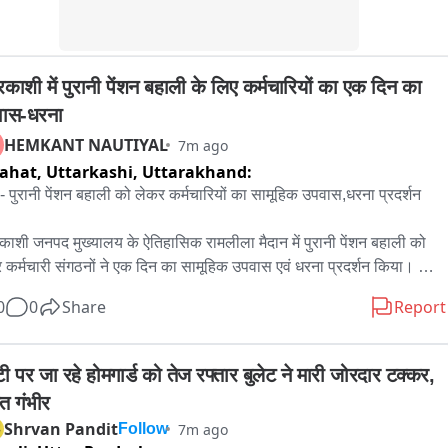
रकाशी में पुरानी पेंशन बहाली के लिए कर्मचारियों का एक दिन का 
ास-धरना
HEMKANT NAUTIYAL
7m ago
ahat, Uttarkashi,
Uttarakhand:
 पुरानी पेंशन बहाली को लेकर कर्मचारियों का सामूहिक उपवास,धरना प्रदर्शन 

रकाशी जनपद मुख्यालय के ऐतिहासिक रामलीला मैदान में पुरानी पेंशन बहाली को 
 कर्मचारी संगठनों ने एक दिन का सामूहिक उपवास एवं धरना प्रदर्शन किया। 
चारियों का कहना है कि हम लोग लंबे समय से पुरानी पेंशन बहाली को लेकर 
0
0
Share
Report
ांत्रिक और शांतिपूर्ण तरीके से आंदोलन कर रहे है। पुरानी पेंशन बहाली को लेकर 
विधायकों ,सांसदों मुख्यमंत्री और भारत के प्रधानमंत्री तक ज्ञापन दिए हैं आगामी 
 में विधानसभा चुनाव है।और अब हम लोग राज्य और केंद्र सरकार से आर पार के 
टी पर जा रहे होमगार्ड को तेज रफ्तार बुलेट ने मारी जोरदार टक्कर, 
लन के पक्ष में है यदि सरकार कर्मचारियों की पुरानी पेंशन बहाली को लेकर कोई 
त गंभीर
निर्णय कर्मचारियों के हित में नहीं लेती है तो सरकार को इसका कामयाजा भुगतना 
Shrvan Pandit
7m ago
Follow
ा।
