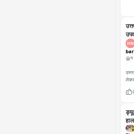
उत्त
उपव
HN
bar
슬ग -
उत्त
लेकर
कर्म
लोकत
हमने 
2027
ड्यू
आंदो
हाल
ठोस 
पड़ेग