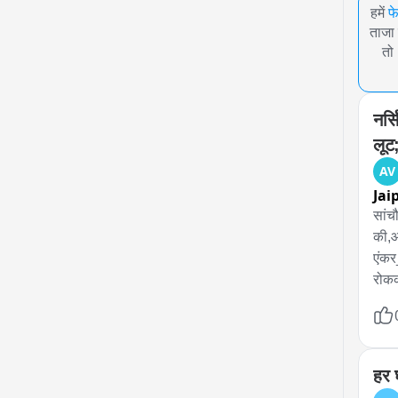
हमें
फ
ताजा 
तो
नर्
लूट
AV
Jai
सांच
की,आ
एंकर
रोकक
आया 
दर्ज
पुलि
हर घ
(गुज