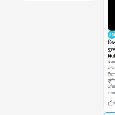
AM
जिला
पुरस
Nuh
शिक्
सांस
विद्य
तृती
अधिक
लगभग