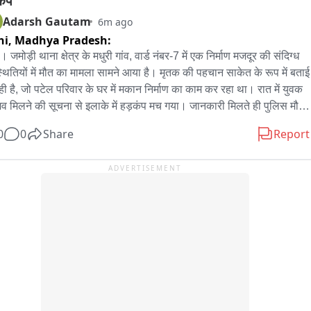
ंप
ाली पुलिस ने तीनों आरोपियों के खिलाफ धारा 34(2) आबकारी अधिनियम के 
बको साथ लेकर वो चले,वही सपा और कांग्रेस गठबंधन को लेकर अजय राय ने 
Adarsh Gautam
6m ago
प्रकरण दर्ज कर आगे की कार्रवाई शुरू कर दी है।
कि कौन कितनी सीटों पर लड़ेगा किससे गठबंधन होगा इसको राष्ट्रीय नेतृत्व तय 
hi,
Madhya Pradesh:
ा,हमारा काम 403 विधानसभाओं ने संगठन सृजन का काम करना है,हम बूथ और 
 जमोड़ी थाना क्षेत्र के मधुरी गांव, वार्ड नंबर-7 में एक निर्माण मजदूर की संदिग्ध 
 को मजबूत कर रहे है,बाकी कितने सीटें पर लड़ेंगे और किससे गठबंधन होगा यह 
्थितियों में मौत का मामला सामने आया है। मृतक की पहचान साकेत के रूप में बताई 
्रीय नेतृत्व तय करेगा.
ही है, जो पटेल परिवार के घर में मकान निर्माण का काम कर रहा था। रात में युवक 
व मिलने की सूचना से इलाके में हड़कंप मच गया। जानकारी मिलते ही पुलिस मौके 
हुंची। मृतक के परिजनों ने पटेल परिवार पर हत्या की आशंका जताते हुए पूरे मामले 
0
0
Share
Report
ष्पक्ष जांच की मांग की है। पुलिस ने कुछ संदिग्ध लोगों को पूछताछ के लिए थाने ले 
 जांच शुरू कर दी है। फिलहाल युवक की मौत कैसे और किन परिस्थितियों में हुई, 
ADVERTISEMENT
 खुलासा पुलिस जांच और पोस्टमार्टम रिपोर्ट के बाद ही हो सकेगा।