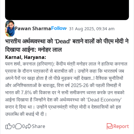
Pawan Sharma
31 Aug 2025, 09:34 am
Follow
भारतीय अर्थव्यवस्था को 'Dead' बताने वालों को पीएम मोदी ने 
दिखाया आईना: मनोहर लाल
Karnal,
Haryana:
पवन शर्मा, करनाल (हरियाणा): केंदीय मंत्री मनोहर लाल ने हालिया करनाल 
प्रवास के दौरान पत्रकारों से बातचीत की। उन्होंने कहा कि भारतवर्ष जब 
अपने पैरों पर खड़ा होता है तो पीछे मुड़कर नहीं देखता..! वैश्विक चुनौतियों 
और अनिश्चितताओं के बावजूद, वित्त वर्ष 2025-26 की पहली तिमाही में 
भारत की 7.8% की विकास दर ने सभी समीकरण ध्वस्त करके उन सबको 
आईना दिखाया है जिन्होंने देश की अर्थव्यवस्था को ‘Dead Economy’ 
करार दे दिया था। उन्होंने प्रधानमंत्री नरेंद्र मोदी व देशवासियों को इस 
उपलब्धि की बधाई भी दी।
0
0
Share
Report