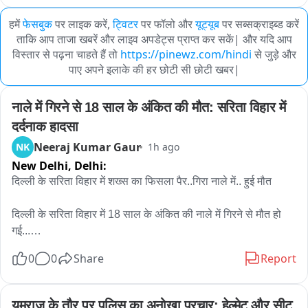
हमें
फेसबुक
पर लाइक करें,
ट्विटर
पर फॉलो और
यूट्यूब
पर सब्सक्राइब्ड करें
ताकि आप ताजा खबरें और लाइव अपडेट्स प्राप्त कर सकें| और यदि आप
विस्तार से पढ़ना चाहते हैं तो
https://pinewz.com/hindi
से जुड़े और
पाए अपने इलाके की हर छोटी सी छोटी खबर|
नाले में गिरने से 18 साल के अंकित की मौत: सरिता विहार में 
दर्दनाक हादसा
Neeraj Kumar Gaur
NK
1h ago
New Delhi,
Delhi:
दिल्ली के सरिता विहार में शख्स का फिसला पैर..गिरा नाले में.. हुई मौत

दिल्ली के सरिता विहार में 18 साल के अंकित की नाले में गिरने से मौत हो 
गई...

7 अगस्त की शाम को अंकित नोएडा से अपने घर भीम कॉलोनी अली विहार 
0
0
Share
Report
जा रहा था..तभी नाले की पुलिया को क्रोस करने के बाद.. पानी का फ्लो 
ज्यादा था..अंकित को लगा वो निकल जाएगा.. लेकिन उसका पैर फिसला और 
वो नाले में पानी के बहाव के साथ बह गया..
यमराज के तौर पर पुलिस का अनोखा प्रचार: हेल्मेट और सीट 