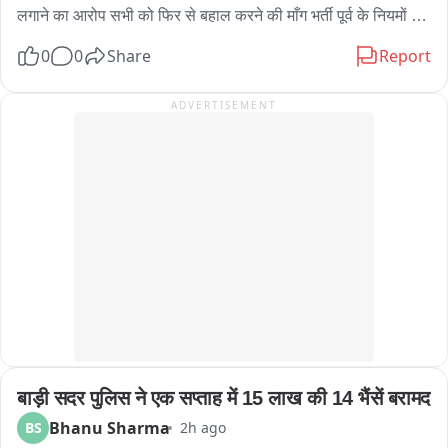
হাতে চিত্রগুপ্ত এই দৃশ্য দেখে প্রথমে রীতিমতো চমকে যান পথচারীরা। পরে বিষয়টি 
लगाने का आरोप सभी को फिर से बहाल करने की माँग भर्ती पूर्व के नियमों के 
বুঝতে পেরে হাসি-ঠাট্টায় মেতে ওঠেন অনেকেই।

अनुसार मेरिट और बोनस के आधार पर देने की मांग 2013, 2018 और 
0
0
Share
Report
হেলমেট ছাড়া বাইক চালাতে দেখলেই সেই বাইক আরোহীর দিকে ছুটে যাচ্ছেন 
2023 की भर्ती प्रक्रिया की तर्ज पर भर्ती की मांग भर्ती नियमों में बदलाव नहीं 
যমরাজ। সামনে দাঁড়িয়ে প্রশ্ন করছেন, “হেলমেট পরে আসোনি কেন? জানো আমি 
करने की मांग को लेकर प्रदर्शन लंबे समय से एसएमएस मेडिकल कॉलेज के 
ADVERTISEMENT
যমরাজ? যে কোনও মুহূর্তে তোমার বাড়িতে পৌঁছে যেতে পারি!” এরপরই শুরু হচ্ছে 
बाहर संविदा कर्मी कर रहे विरोध
‘হিসেব-নিকেশ’। যমরাজের নির্দেশে চিত্রগুপ্ত খাতা খুলে জানতে চাইছেন গাড়ির 
কাগজপত্র ও প্রয়োজনীয় নথি সম্পর্কে। কোথাও নথিপত্রের ঘাটতি ধরা পড়লে 
চিত্রগুপ্তের কণ্ঠে বিস্ময়“যমরাজ, এ তো অবাক কাণ্ড! গাড়ির লাইসেন্স নেই, 
প্রয়োজনীয় নথিপত্রও নেই, হেলমেট নেই!” নাটকীয় এই পরিবেশের মধ্যেই বাইক ও 
চারচাকার চালকদের দেওয়া হচ্ছে গুরুত্বপূর্ণ বার্তা। বাইক আরোহীদের হেলমেট পরার 
অঙ্গীকার করানো হচ্ছে। একইসঙ্গে চারচাকার চালকদের সিটবেল্ট ব্যবহার এবং সমস্ত 
ট্রাফিক আইন মেনে চলার জন্য সচেতন করা হচ্ছে। ট্রাফিক পুলিশের এই অভিনব 
উদ্যোগ দেখতে তেমাথানি বাজার এলাকায় ভিড় জমে যায়। 많은 ব্যক্তি মোবাইল 
ফোনে গোটা সচেতনতা কর্মসূচির ভিডিও ও ছবি তুলে রাখেন। কারও মুখে হাসি, কেউ 
আবার হাততালি দিয়ে ট্রাফিক পুলিশের উদ্যোগকে স্বাগত জানান। সাধারণ মানুষের 
একাংশের মতে, শুধুমাত্র আইন প্রয়োগ বা জরিমানার মাধ্যমে নয়, এমন অভিনব ও 
बाड़ी सदर पुलिस ने एक सप्ताह में 15 लाख की 14 भैंसें बरामद
নাটকীয় পদ্ধতিতে সচেতনতার বার্তা মানুষের কাছে পৌঁছে দিলে তার প্রভাব আরও 
বেশি হতে পারে। পথ নিরাপত্তা সপ্তাহে সবং ও পিংলা পুলিশের এই উদ্যোগ যেন 
Bhanu Sharma
BS
2h ago
হাসির আড়ালে একটি কঠিন বার্তাই দিয়ে গেল হেলমেট ও সিটবেল্ট এড়িয়ে চলা মানেই 