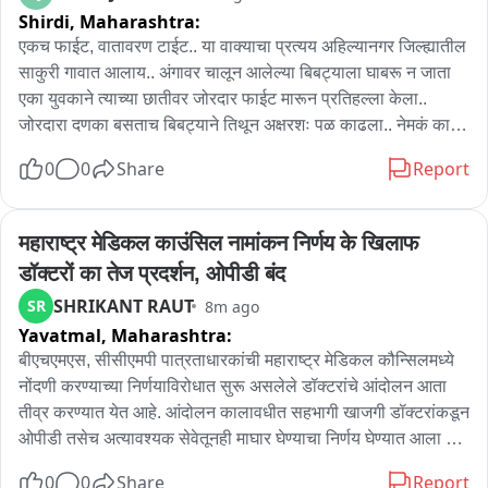
Shirdi,
Maharashtra:
एकच फाईट, वातावरण टाईट.. या वाक्याचा प्रत्यय अहिल्यानगर जिल्ह्यातील 
साकुरी गावात आलाय.. अंगावर चालून आलेल्या बिबट्याला घाबरू न जाता 
एका युवकाने त्याच्या छातीवर जोरदार फाईट मारून प्रतिहल्ला केला.. 
जोरदारा दणका बसताच बिबट्याने तिथून अक्षरशः पळ काढला.. नेमकं काय 
घडलं बघूया...

0
0
Share
Report
राहाता तालुक्यातील साकुरी गावात लक्ष्मण रोहम यांची द्राक्षबाग आहे.. 
शेतीची देखरेख करण्यासाठी शेतमजूर रमेश पवार हा युवक आपल्या कुटुंबासह 
महाराष्ट्र मेडिकल काउंसिल नामांकन निर्णय के खिलाफ 
तिथे राहतो.. रात्रीच्या सुमारास रमेश पवार हा लघुशंकेसाठी घराबाहेर आला 
डॉक्टरों का तेज प्रदर्शन, ओपीडी बंद
असता, अंधारात दबा धरून बसलेल्या बिबट्याने त्याच्यावर अचानक हल्ला 
SHRIKANT RAUT
SR
8m ago
चढवला.. रमेश याने प्रसंगावधान राखत एका हाताने बिबट्याचा पाय पकडला 
Yavatmal,
Maharashtra:
आणि दुसऱ्या हाताने त्याच्या छातीवर जोरदार फाईट मारली.. जोरदारा दणका 
बसताच बिबट्याने तेथून धूम ठोकली.. या झटापटीत रमेश पवार याच्या 
बीएचएमएस, सीसीएमपी पात्रताधारकांची महाराष्ट्र मेडिकल कौन्सिलमध्ये 
खांद्याला बिबट्याच्या नखांचे ओरखडे पडले आहेत.. रमेश पवार याने 
नोंदणी करण्याच्या निर्णयाविरोधात सुरू असलेले डॉक्टरांचे आंदोलन आता 
दाखवलेल्या धाडसाचे सर्वत्र कौतुक होत आहे..

तीव्र करण्यात येत आहे. आंदोलन कालावधीत सहभागी खाजगी डॉक्टरांकडून 
ओपीडी तसेच अत्यावश्यक सेवेतूनही माघार घेण्याचा निर्णय घेण्यात आला 
गेल्या काही दिवसांपासून साकुरी परिसरात बिबट्यांचा मुक्त संचार वाढला 
आहे. या आंदोलनाला इंडियन मेडिकल असोसिएशन आयएमए, मार्ड, 
0
0
Share
Report