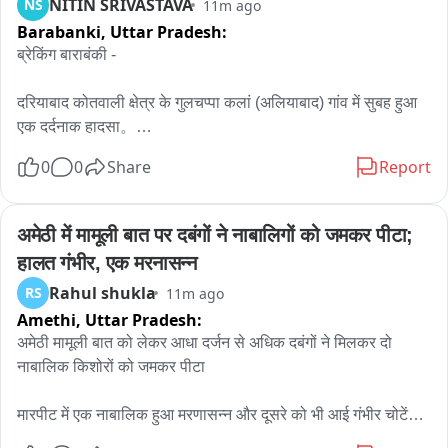
NITIN SRIVASTAVA
NS
11m ago
Barabanki,
Uttar Pradesh:
ब्रेकिंग बाराबंकी - 

दरियाबाद कोतवाली क्षेत्र के गुलचप्पा कलां (अलियाबाद) गांव में सुबह हुआ 
एक दर्दनाक हादसा。

0
0
Share
Report
मदरसे पढ़ने जा रहे बच्चों पर गली में स्थित जर्जर ईंट की दीवार अचानक 
भरभराकर गिर गई。

अमेठी में मामूली बात पर दबंगों ने नाबालिगों को जमकर पीटा; 
इस हादसे में दो मासूम बच्चों की मौके पर ही मौत हो गई。

हालत गंभीर, एक मरनासन्न
Rahul shukla
RS
11m ago
मृतकों की पहचान 7 वर्षीय हुजैफा और 14 वर्षीय हाजरा बानो के रूप में हुई 
Amethi,
Uttar Pradesh:
है。

अमेठी मामूली बात को लेकर आधा दर्जन से अधिक दबंगों ने मिलकर दो 
वहीं, तीन अन्य बच्चे गंभीर रूप से घायल हो गए हैं。

नाबालिक किशोरों को जमकर पीटा

घायलों में हस्सान, हानिया और मो. अदनान शामिल हैं, जिनका इलाज 
मारपीट में एक नाबालिक हुआ मरणासन्न और दूसरे को भी आई गंभीर चोटें

अस्पताल में चल रहा है。
