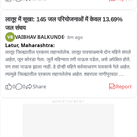
आहे.. वन विभागाने लावलेल्या पिंजऱ्याला देखील बिबट्या हुलकावणी देत 
एएसएमआय तसेच विविध वैद्यकीय विद्यार्थी संघटना, निवासी डॉक्टर, 
असल्याचे मोबाईल कॅमेऱ्यात कैद झालयं.. बिबट्याच्या वाढत्या हल्ल्यांमुळे 
आंतरवसतिगृह डॉक्टर, असमी तसेच वैद्यकीय विद्यार्थी पाठींबा दिला आहे.  
नागरिकांमध्ये भितीचे वातावरण पसरले आहे..
आंदोलन कालावधीत डॉक्टरांकडून ओपीडी तसेच अत्यावश्यक सेवा बंद 
लातूर में सूखा: 145 जल परियोजनाओं में केवल 13.69% 
ठेवण्यात येणार आहे त्यामुळे रुग्णसेवा प्रभावित होणार आहे.
जल संचय
VAIBHAV BALKUNDE
VB
8m ago
Latur,
Maharashtra:
लातूर जिल्ह्यातील प्रकल्प तहानलेलेच. लातूर पावसाळ्याचे दोन महिने संपले 
आहेत, जून कोरडा गेला. जुलै महिन्यात तरी पाऊस पडेल, असे अपेक्षित होते. 
पण तसा पाऊस झाला नाही. हे दोन्ही महिने सर्वसाधारण पावसाचे गेले आहेत. 
त्यामुळे जिल्ह्यातील प्रकल्प तहानलेलेच आहेत. शहराला पाणीपुरवठा 
करणाऱ्या मांजरा धरणात १६ टक्के उपयुक्त पाणीसाठा उरला आहे. 
0
0
Share
Report
जिल्ह्याच्या दृष्टीने महत्त्वाचे असलेले दोन मोठे, आठ मध्यम व १३५ लघू अशा 
एकूण १४५ प्रकल्पांत सध्या १३.६९ टक्के उपयुक्त पाणीसाठा आहे. त्यामुळे 
ADVERTISEMENT
जिल्ह्याला आता मोठ्या पावसाची गरज आहे. याचच आढावा घेतला आहे आमचे 
प्रतिनिधी वैभव बालकुंदे यांनी....