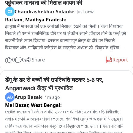
पहुंचाकर मानवता की मिसाल कायम की
Chandrashekhar Solanki
CS
Just now
Ratlam,
Madhya Pradesh:
झाबुआ में मानवता की एक अनोखी मिसाल देखने को मिली। जहा विधायक 
निकले तो अपने राजनितिक दौरे पर थे लेकीन अपने डॉक्टर होने के फर्ज़ क़ो 
राजनीतिसे ऊपर दिखाया, दरसल कल्याणपुर क्षेत्र के दौरे पर निकले 
विधायक और आदिवासी कांग्रेस के राष्ट्रीय अध्यक्ष डॉ. विक्रांत भूरिया का 
काफिला बावड़िया गाँव के पास अचानक रुक गया। यहां सड़क हादसे में 
0
0
Share
Report
शांति मेड़ा नाम की महिला घायल अवस्था में पड़ी थी। यह देखकर डॉ. 
विक्रांत भूरिया तुरंत मदद के लिए आगे आए। उन्होंने घायल महिला को अपने 
वाहन में बैठाया और सीधे कल्याणपुर अस्पताल पहुंचाया। विधायक होने के 
डेंगू के डर से बच्चों की उपस्थिति घटकर 5-6 पर, 
साथ-साथ डॉक्टर होने के नाते विक्रांत भूरिया ने अस्पताल में खुद महिला का 
Anganwadi केंद्र भी प्रभावित
प्राथमिक उपचार भी किया। इस दौरान वहां मौजूद लोगों ने उनके इस 
Arup Basak
AB
1m ago
मानवीय कदम की सराहना की। इस घटना ने यह साबित कर दिया कि संकट 
Mal Bazar,
West Bengal:
की घड़ी में इंसानियत और सेवा की भावना सबसे बड़ी होती है।
মেটেলি ব্লকের মাটিয়ালী-বাতাবাড়ি ২ নম্বর গ্রাম পঞ্চায়েতের বাতাবাড়ি দিঘীরপাড় 
এলাকায় ডেঙ্গি আতঙ্কের প্রভাব পড়েছে শিশু শিক্ষা কেন্দ্র ও অঙ্গনওয়াড়ি কেন্দ্রে। 
ডেঙ্গির ভয়ে অনেক অভিভাবক সন্তানদের বিদ্যালয়ে পাঠাচ্ছেন না। ফলে বাতাবাড়ি 