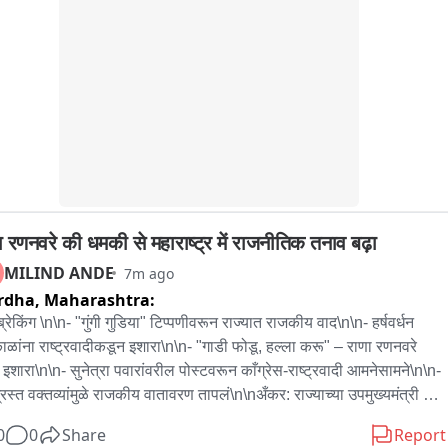
ा रणनवरे की धमकी से महाराष्ट्र में राजनीतिक तनाव बढ़ा
MILIND ANDE
7m ago
rdha,
Maharashtra:
 ब्रेकिंग \n\n- "गुंगी गुडिया" टिप्पणीवरून राज्यात राजकीय वाद\n\n- हर्षवर्धन 
ळांना राष्ट्रवादीकडून इशारा\n\n- "गाडी फोडू, हल्ला करू" – राणा रणनवरे 
ा इशारा\n\n- सुनेत्रा पवारांवरील पोस्टवरून काँग्रेस-राष्ट्रवादी आमनेसामने\n\n- 
्रस्त वक्तव्यांमुळे राजकीय वातावरण तापलं\n\nअँकर: राज्याच्या उपमुख्यमंत्री 
्रा पवार यांच्याविरोधात महाराष्ट्र प्रदेश काँग्रेसच्या अधिकृत सोशल मीडिया 
0
0
Share
Report
टवर करण्यात आलेल्या "गुंगी गुडिया" या वादग्रस्त उल्लेखावरून राज्यातील 