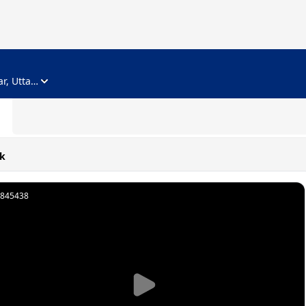
ADVERTISEMENT
Noida, Gautam Buddha Nagar, Uttar Pradesh
k
845438