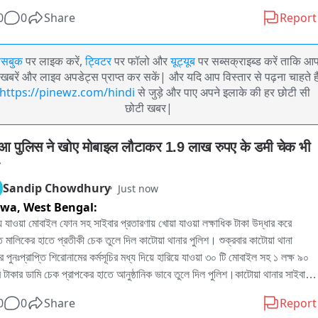
0
0
Share
Report
ेसबुक
पर लाइक करें,
ट्विटर
पर फॉलो और
यूट्यूब
पर सब्सक्राइब्ड करें ताकि आ
खबरें और लाइव अपडेट्स प्राप्त कर सकें| और यदि आप विस्तार से पढ़ना चाहते है
https://pinewz.com/hindi
से जुड़े और पाए अपने इलाके की हर छोटी सी
छोटी खबर|
आ पुलिस ने खोए मोबाइल लौटाकर 1.9 लाख रुपए के डमी चेक भी 
Sandip Chowdhury
Just now
twa,
West Bengal:
়ে যাওয়া মোবাইল ফোন সহ সাইবার প্রতারণায় খোয়া যাওয়া লক্ষাধিক টাকা উদ্ধার করে 
ত মালিকের হাতে প্রতীকী চেক তুলে দিল কাটোয়া থানার পুলিশ। শুক্রবার কাটোয়া থানা 
ে পুনঃপ্রাপ্তি শিরোনামের কর্মসূচির মধ্য দিয়ে হারিয়ে যাওয়া ৩০ টি মোবাইল সহ ১ লক্ষ ৯০ 
 টাকার ডামি চেক প্রাপকের হাতে আনুষ্ঠানিক ভাবে তুলে দিল পুলিশ।কাটোয়া থানার সাইবার 
ূত্রে জানা যায় হারিয়ে যাওয়া মোবাইলের আই এম ই আই নম্বর ট্রাক করে রাজ্যের বিভিন্ন 
0
0
Share
Report
ায় কয়েক মাস ধরে অভিযান চালিয়ে জেলা পুলিশ মোবাইল ফোনগুলি উদ্ধার করেছে। 