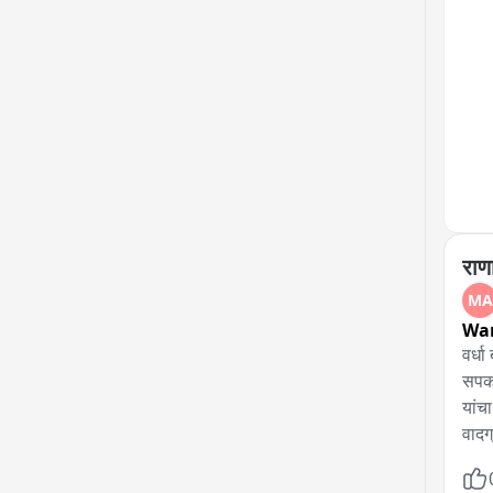
राण
MA
Wa
वर्धा
सपका
यांच
वादग
सुनेत
पोस्