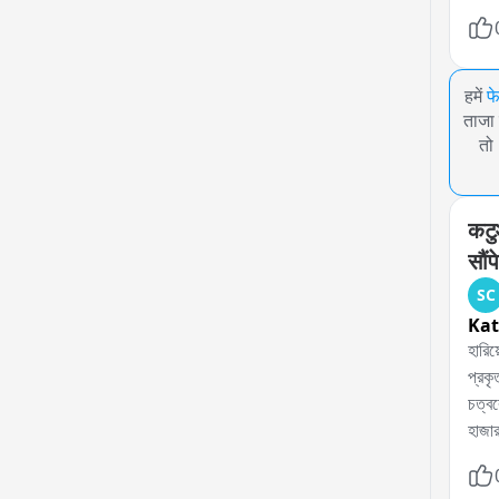
हमें
फ
ताजा 
तो
कटु
सौंपे
SC
Ka
হারিয
প্রকৃ
চত্বর
হাজার
সেল স
জায়গ