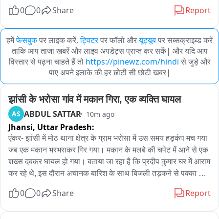
0
0
Share
Report
हमें
फेसबुक
पर लाइक करें,
ट्विटर
पर फॉलो और
यूट्यूब
पर सब्सक्राइब्ड करें
ताकि आप ताजा खबरें और लाइव अपडेट्स प्राप्त कर सकें| और यदि आप
विस्तार से पढ़ना चाहते हैं तो
https://pinewz.com/hindi
से जुड़े और
पाए अपने इलाके की हर छोटी सी छोटी खबर|
झांसी के भरोसा गांव में मकान गिरा, एक व्यक्ति घायल
ABDUL SATTAR
AS
10m ago
Jhansi,
Uttar Pradesh:
एंकर- झांसी में मोठ थाना क्षेत्र के ग्राम भरोसा में उस समय हड़कंप मच गया 
जब एक मकान भरभराकर गिर गया। मकान के मलबे की चपेट में आने से एक 
शख्स दबकर घायल हो गया। बताया जा रहा है कि प्रदीप कुमार घर में आराम 
कर रहे थे, इस दौरान अचानक बारिश के साथ बिजली तड़कने से पक्का 
मकान गिर गया। मकान का मलबा प्रदीप के ऊपर गिरा जिससे वह दब 
0
0
Share
Report
गया। आवाज सुनकर परिवार और आसपास के लोग मौके पर पहुंचे, सभी 
लोगों ने मिलकर प्रदीप को बाहर निकाला और आनन फानन में एम्बुलेंस की 