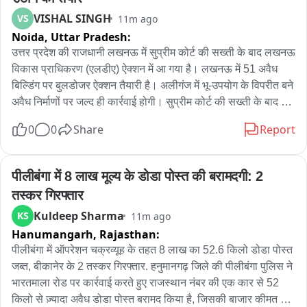
VISHAL SINGH
VS
11m ago
Noida,
Uttar Pradesh:
उत्तर प्रदेश की राजधानी लखनऊ में सुप्रीम कोर्ट की सख्ती के बाद लखनऊ 
विकास प्राधिकरण (एलडीए) ऐक्शन में आ गया है। लखनऊ में 51 अवैध 
बिल्डिंग पर बुलडोजर ऐक्शन तैयारी है। अलीगंज में भू-उपयोग के विपरीत बने 
अवैध निर्माणों पर जल्द ही कार्रवाई होगी। सुप्रीम कोर्ट की सख्ती के बाद 
एलडीए ने इन पर कार्रवाई के लिए कार्ययोजना तैयार कर ली है। जिसके 
0
0
Share
Report
तहत विहित प्राधिकारी न्यायालय से अवैध निर्माण से सम्बंधित फाइलें 
निकलवाईं गई हैं। लखनऊ विकास प्राधिकरण द्वारा न्यायालय के समक्ष 
रिपोर्ट प्रस्तुत करते हुए अवगत कराया गया कि अलीगंज क्षेत्र में आवासीय 
पीलीबंगा में 8 लाख मूल्य के डोडा पोस्त की बरामदगी: 2 
भू-उपयोग में मानकों के विपरीत बने 51 व्यावसायिक निर्माण चिह्नित किए गए 
तस्कर गिरफ्तार
हैं। न्यायालय ने उक्त समस्त प्रकरणों में की गयी कार्रवाई की स्थिति स्पष्ट 
Kuldeep Sharma
KS
11m ago
करने के निर्देश दिये हैं। इसके साथ ही सर्वोच्च न्यायालय की टीम शहर में 
Hanumangarh,
Rajasthan:
आकर अलीगंज क्षेत्र में अवैध निर्माणों का सर्वे करेगी।
पीलीबंगा में ऑपरेशन चक्रव्यूह के तहत 8 लाख का 52.6 किलो डोडा पोस्त 
जब्त, बीकानेर के 2 तस्कर गिरफ्तार. हनुमानगढ़ जिले की पीलीबंगा पुलिस ने 
भारतमाला रोड पर कार्रवाई करते हुए राजस्थान नंबर की एक कार से 52 
किलो से ज़्यादा अवैध डोडा पोस्त बरामद किया है, जिसकी बाजार कीमत 