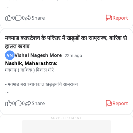
प्रशासन का संदेश— सरकारी भूमि, तालाब और अमृत सरोवर पर 
अतिक्रमण किसी भी कीमत पर नहीं होगा बर्दाश्त

- उंच पुलावरून नदीच्या पुराच्या पाण्यात उडी मारण्याचे व्हिडिओ सोशल 
0
0
Share
Report
मीडियावर व्हायरल..

अवैध कब्जों के खिलाफ अभियान आगे भी रहेगा जारी.
- गिरणा नदीच्या पाण्यात पुन्हा गेला एका तरुणाचा जीव...

मनमाड बसस्टेशन के परिसर में खड्डों का साम्राज्य, बारिश से 
हालत खराब
Anc: सोशल मीडियावर रिल बनविण्याच्या नादात मालेगावचे अनेक तरुण, 
Vishal Nagesh More
VN
22m ago
बालक हे गिरणा, मोसम नदीच्या पुराच्या पाण्यात उंच पुलावरून उडी मारत 
Nashik,
Maharashtra:
स्टंटबाजी करत असतात. यामध्ये कित्येक तरुणांनी आपला जीव देखील 
गमावला आहे. प्रशासन, सामाजिक कार्यकर्ते वारंवार याबाबत आवाहन करून 
मनमाड ( नाशिक ) विशाल मोरे 

जनजागृती करत असतात मात्र पालकांना याचे गांभीर्य दिसत नसल्याचे चित्र 
आहे. पुन्हा काल एका तरुणाचा मृतदेह गिरणा नदीत मिळून आला. किल्ला 
- मनमाड बस स्थानकात खड्ड्यांचे साम्राज्य

तैराक ग्रुपच्या कार्यकर्त्यांनी त्या मयत तरुणाला बाहेर काढले आणि पुन्हा 
नागरिकांना त्यांच्याकडून आवाहन करण्यात आले.

- प्रवास व बस चालकांना सोसावा लागतोय त्रास..

0
0
Share
Report
बाईट: खालिद एस के, सामाजिक कार्यकर्ते
- नाशิกच्या मनमाड  बसस्थानक आवारात  खड्ड्यांचे साम्राज्य पसरले 
ADVERTISEMENT
असून,पावसामुळे  परिसर चिखलमय झाला असून, पावसाचे  पाणी खड्ड्यात 
साचून बस चालक व प्रवाशी वर्गाला मोठ्या अडचणींचा कामांना करावा 