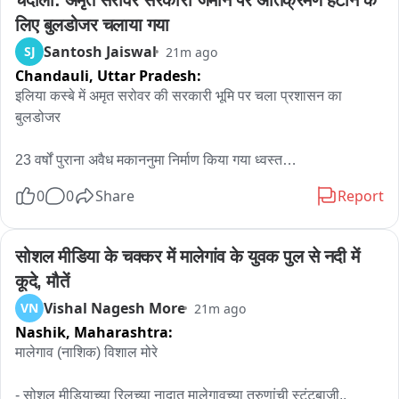
चंदौली: अमृत सरोवर सरकारी जमीन पर अतिक्रमण हटाने के 
लिए बुलडोजर चलाया गया
Santosh Jaiswal
SJ
21m ago
Chandauli,
Uttar Pradesh:
इलिया कस्बे में अमृत सरोवर की सरकारी भूमि पर चला प्रशासन का 
बुलडोजर

23 वर्षों पुराना अवैध मकाननुमा निर्माण किया गया ध्वस्त

0
0
Share
Report
रानी लक्ष्मीबाई अमृत सरोवर की सरकारी जमीन को कराया गया अतिक्रमण 
मुक्त

सोशल मीडिया के चक्कर में मालेगांव के युवक पुल से नदी में 
एसडीएम के निर्देश पर राजस्व विभाग और पुलिस की संयुक्त कार्रवाई

कूदे, मौतें
Vishal Nagesh More
VN
21m ago
नायब तहसीलदार मोहम्मद आरिफ व आलोक निषाद की मौजूदगी में चली 
Nashik,
Maharashtra:
जेसीबी

मालेगाव (नाशिक) विशाल मोरे

थाना प्रभारी चंदन राय के नेतृत्व में भारी पुलिस बल रहा तैनात

- सोशल मीडियाच्या रिलच्या नादात मालेगावच्या तरुणांची स्टंटबाजी..
