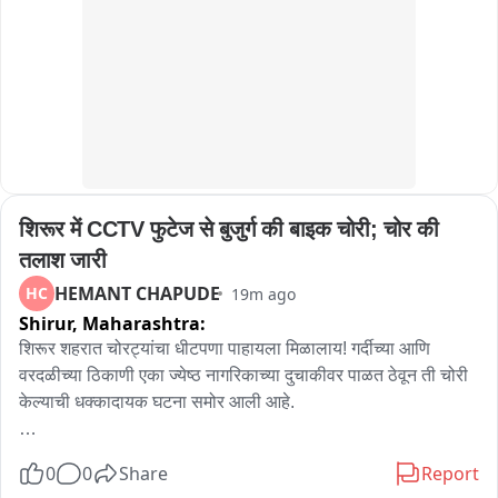
बिक्री को लेकर चर्चाएं तेज हो गई हैं।

ग्रामीणों का आरोप है कि गांव में खुलेआम अवैध रूप से देशी शराब की बिक्री 
हो रही है, जिससे युवाओं पर गलत प्रभाव पड़ रहा है और कानून-व्यवस्था पर 
भी सवाल उठ रहे हैं। लोगों ने आबकारी विभाग और स्थानीय पुलिस से मामले 
की निष्पक्ष जांच कर दोषियों के खिलाफ सख्त कार्रवाई की मांग की है।
शिरूर में CCTV फुटेज से बुजुर्ग की बाइक चोरी; चोर की 
तलाश जारी
HEMANT CHAPUDE
HC
19m ago
Shirur,
Maharashtra:
शिरूर शहरात चोरट्यांचा धीटपणा पाहायला मिळालाय! गर्दीच्या आणि 
वरदळीच्या ठिकाणी एका ज्येष्ठ नागरिकाच्या दुचाकीवर पाळत ठेवून ती चोरी 
केल्याची धक्कादायक घटना समोर आली आहे.

विशेष म्हणजे ही संपूर्ण चोरीची घटना परिसरातील सीसीटीव्ही कॅमेऱ्यात कैद 
0
0
Share
Report
झाली आहे. चोरट्याने काही वेळ गाडीवर पाळत ठेवली आणि संधी साधत 