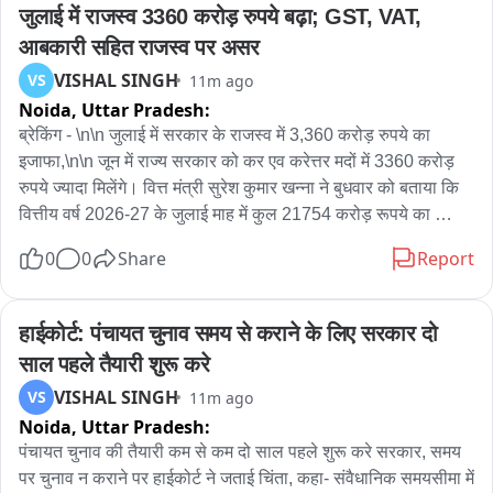
मदद से उसे अस्पताल पहुंचाया जहां उसका इलाज चल रहा है। वहीं घटना 
जुलाई में राजस्व 3360 करोड़ रुपये बढ़ा; GST, VAT, 
की सूचना पर मौके पर पहुंची पुलिस ने घटनास्थल का जायजा लिया और 
आबकारी सहित राजस्व पर असर
अस्पताल पहुंचकर घायल का हाल-चाल जाना, उससे बातचीत करके घटना 
VISHAL SINGH
VS
11m ago
की जानकारी ली है।
Noida,
Uttar Pradesh:
ब्रेकिंग - \n\n जुलाई में सरकार के राजस्व में 3,360 करोड़ रुपये का 
इजाफा,\n\n जून में राज्य सरकार को कर एव करेत्तर मदों में 3360 करोड़ 
रुपये ज्यादा मिलेंगे। वित्त मंत्री सुरेश कुमार खन्ना ने बुधवार को बताया कि 
वित्तीय वर्ष 2026-27 के जुलाई माह में कुल 21754 करोड़ रूपये का 
राजस्व मिला जबकि वित्तीय वर्ष 2025-26 के जुलाई में 18394 करोड़ रुपये 
0
0
Share
Report
का राजस्व मिला था।\n\n सुरेश कुमार खन्ना ने बताया कि वर्तमान वित्तीय 
वर्ष के जुलाई माह तक कर राजस्व की मदों में कुल 111010.17 करोड़ रुपये 
के लक्ष्य के सापेक्ष 82406.48 करोड़ रुपये की प्राप्ति हुई है।\n\n जुलाई में 
हाईकोर्ट: पंचायत चुनाव समय से कराने के लिए सरकार दो 
जीएसटी से 7821 करोड़ और वैट से 3268 करोड़ रुपये मिले। आबकारी से 
साल पहले तैयारी शुरू करे
जुलाई में 5053 करोड़ रुपये, स्टाम्प तथा निबन्धन से 4237 करोड़ रुपये, 
VISHAL SINGH
VS
11m ago
परिवहन से 1113 करोड़ रुपये का राजस्व सरकार को मिला है। \n\n 
Noida,
Uttar Pradesh:
उन्होंने बताया कि करेत्तर राजस्व के प्रमुख मद भू-तत्व तथा खनिकर्म से 
जुलाई में 262 करोड़ रुपये मिले हैं। \n\n वित्त मंत्री ने बताया कि वित्तीय वर्ष 
पंचायत चुनाव की तैयारी कम से कम दो साल पहले शुरू करे सरकार, समय 
2026-27 के माह जुलाई तक कर राजस्व से 82406.48 करोड़ रुपये मिले 
पर चुनाव न कराने पर हाईकोर्ट ने जताई चिंता, कहा- संवैधानिक समयसीमा में 