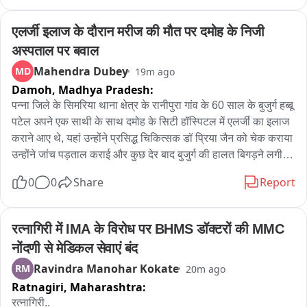
दुचाकीवरून पोबारा केला. दिवसाढवळ्या घडलेल्या या घटनेमुळे व्यापारी 
आणि नागरिकांमध्ये भीतीचे वातावरण पसरले असून, पोलिसांकडून आता या 
एलर्जी इलाज के दौरान मरीज की मौत पर दमोह के निजी 
सीसीटीव्ही फुटेजच्या आधारे चोरट्याचा शोध सुरू आहे.
अस्पताल पर बवाल
Mahendra Dubey
MD
19m ago
Damoh,
Madhya Pradesh:
पन्ना जिले के सिमरिया थाना क्षेत्र के रानीपुरा गांव के 60 साल के बुजुर्ग हब्बू 
पटेल अपने एक साथी के साथ दमोह के सिटी हॉस्पिटल में एलर्जी का इलाज 
कराने आए थे, यहां उन्होंने प्रसिद्ध चिकित्सक डॉ प्रिया जैन को चेक कराया 
उन्होंने जांच पड़ताल कराई और कुछ देर बाद बुजुर्ग की हालत बिगड़ने लगी 
और देखते ही देखते उनकी स्थिति नाजुक हो गई, इस बीच सिटी अस्पताल 
0
0
Share
Report
प्रबंधन ने उन्हें बताया कि हब्बू को दिल का दौरा पड़ा है और मरीज को जिला 
अस्पताल लेकर जाएं, बुजुर्ग के साथ आए उनके सहयोगी उन्हें जिला अस्पताल 
लेकर गए लेकिन डॉक्टर्स ने उन्हें मृत घोषित कर दिया। बुजुर्ग के सहयोगी के 
रत्नागिरी में IMA के विरोध पर BHMS डॉक्टरों की MMC 
मुताबिक हब्बू को कोई बीमारी नहीं थी सिर्फ एलर्जी थी जिसका इलाज कराने 
नोंदणी से मेडिकल सेवाएं बंद
आए थे सब कुछ सामान्य था लेकिन सिटी अस्पताल में जो इलाज दिया गया 
Ravindra Manohar Kokate
RM
20m ago
उसकी वजह से कुछ मिनटों में ही हालत बिगड़ी और मौत हुई, देर रात दमोह 
Ratnagiri,
Maharashtra:
पहुंचे बुजुर्ग के परिजनों ने बबाल किया और दोषी डाक्टर के साथ अस्पताल 
प्रबंधन कर कार्यवाही की मांग भी की है।
रत्नागिरी..
