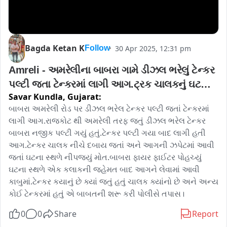
Bagda Ketan K
30 Apr 2025, 12:31 pm
Follow
Amreli - અમરેલીના બાબરા ગામે ડીઝલ ભરેલું ટેન્કર 
પલ્ટી જતા ટેન્કરમાં લાગી આગ.ટ્રક ચાલકનું ઘટના 
Savar Kundla,
Gujarat:
સ્થળે મોત 
બાબરા અમરેલી રોડ પર ડીઝલ ભરેલ ટેન્કર પલ્ટી જતાં ટેન્કરમાં 
લાગી આગ.રાજકોટ થી અમરેલી તરફ જતું ડીઝલ ભરેલ ટેન્કર 
બાબરા નજીક પલ્ટી ગયું હતું.ટેન્કર પલ્ટી ગયા બાદ લાગી હતી 
આગ.ટેન્કર ચાલક નીચે દબાય જતાં અને આગની ઝપેટમાં આવી 
જતાં ઘટના સ્થળે નીપજ્યું મોત.બાબરા ફાયર ફાઈટર પોહચ્યું 
ઘટના સ્થળે એક કલાકની જહેમત બાદ આગને લેવામાં આવી 
કાબુમાં.ટેન્કર કયાનું છે ક્યાં જતું હતું ચાલક ક્યાંનો છે અને અન્ય 
કોઈ ટેન્કરમાં હતું એ બાબતની શરૂ કરી પોલીસે તપાસ।
0
0
Share
Report