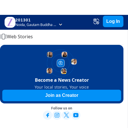
201301
Log In
Home
Noida, Gautam Buddha Nagar, Uttar Pradesh
Web Stories
Become a News Creator
Your local stories, Your voice
Join as Creator
Follow us on