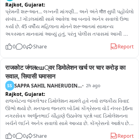
Rajkot,
Gujarat:
પ્રેમની શરૂઆત... લગ્નની માંગણી... અને અંતે मौत સુધી પહોંચેલો 
સંબંધ...! ગોંડલમાંથી સામે આવેલા આ બનાવે અનેક સવાલો ઉભા 
કર્યા છે. 45 વર્ષીય મહિલાના મોતને શરૂઆતમાં સામાન્ય 
અકસ્માત માનવામાં આવ્યું હતું, પરંતુ પોલીસ તપાસમાં આખી 
ઘટનાનું ચિત્ર બદલી गेलું. તપાસ દરમિયાન સામે આવ્યું કે 
0
0
Share
Report
મહિલાનો 25 વર્ષીય યુવક સાથે પ્રેમ સંબંધ હતો અને તે સતત 
લગ્ન કરવા માટે દબાણ કરતી હતી. આરોપ છે કે આ દબાણથી 
કન્ટાલી યુવકે મહિલાને રેલવે ટ્રેક પાસે લઈ જઈ ચાલતી ટ્રેનની 
राजकोट जंगलеш्वर डिमोलेशन खर्च पर चार करोड़ का 
સામે દઝકો મારી موتને ઘાટ ઉતારી દીધી. રેલવે પોલીસની sgrહન 
सवाल, सियासी घमासान
તપાસ બાદ સમગ્ર મામલો અકસ્માતમાંથી હત્યામાં ફેરવાયો છે. 
SAPPA SAHIL NAHERUDINBHAI
SS
2h ago
પોલીસે આોઘી પ્રેમીની ધરપકડ કરીને વધુ પૂછપરછ હાથ ધરી છે 
Rajkot,
Gujarat:
અને ઘટનાની તમામ કડીઓની તપાસ ચાલી રહી છે.
રાજકોટના જંગલેશ્વર ડિમોલેશન મામલે હવે નવો રાજકીય વિવાદ 
ઊભો થયો છે. મનપાના જનરલ બોર્ડમાં કોંગ્રેસના વોર્ડ નંબર-16ના 
નગરસેવક અર્જુનભાઈ ચૌહાણે ઉઠાવેલા પ્રશ્નો બાદ ડિમોલેશનના 
ખર્ચને લઈને અનેક સવાલો સામે આવ્યા છે. કોંગ્રેસનો આક્ષેપ છે કે 
જંગલેશ્વર વિસ્તારમાં કરાયેલા ડિમોલેશન પાછળ ચાર કરોડ 
0
0
Share
Report
રૂપિયાથી વધુનો ખર્ચ કરવામાં આવ્યું છે. પરંતુ મનપા દ્વારા જનરલ 