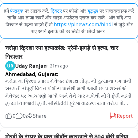
हमें
फेसबुक
पर लाइक करें,
ट्विटर
पर फॉलो और
यूट्यूब
पर सब्सक्राइब्ड करें
ताकि आप ताजा खबरें और लाइव अपडेट्स प्राप्त कर सकें| और यदि आप
विस्तार से पढ़ना चाहते हैं तो
https://pinewz.com/hindi
से जुड़े और
पाए अपने इलाके की हर छोटी सी छोटी खबर|
नरोड़ा क्रिशा स्पा हत्याकांड: प्रेमी-झगड़े से हत्या, चार 
गिरफ्तार
Uday Ranjan
UR
21m ago
Ahmedabad,
Gujarat:
નરોડા ના ક્રિશા સ્પામાં મેનેજર દશરથ મીણા ની હત્યાના પગલાંની 
ખરડાની સંપૂર્ણ વિગત પોલીસ પાસેથી મળી આવી છે. ૫ શખ્સોએ 
મેનેજર પર આચમણો માર્યો અને તેને ચાર માળેથી નીચે ફેંકી નાખી 
હત્યા નિપજાવી હતી. સીસીટીવી ફૂટેજ વાયરલ થતા નરોડા પોલીસ 
અને એલસીબી ટીમે ૪ આરોપಿಗಳನ್ನು ઝડપી પાડ્યા છે, હજુ એક 
0
0
Share
Report
આરોપી ફરાર છે. તપાસમાં જાણવા मिला કે હત્યા ગર્લફ્રેન્ડના 
ઝગડાનો પ્રશ્ન હતો. સોનિ અને ખુશ્બુ નામની બે સ્પા થેરાપિસ્ટ 
યુવતીઓના જીવલેણ વાધના પાછળની તબક્કાઓ પણ ઉકેલી 
मोरबी के रंगपर के पास ज़ीबॉन कारखाने से 804 बोरी यूरिया, 