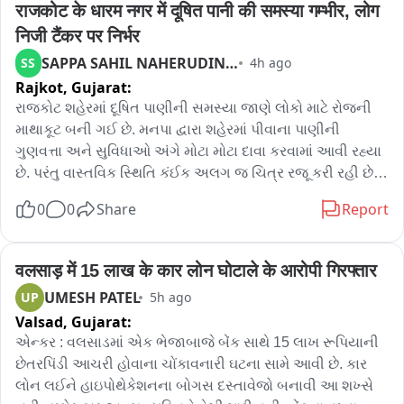
राजकोट के धारम नगर में दूषित पानी की समस्या गम्भीर, लोग 
વંચિતોને સહાય નહીં મળે તો જન આક્રોશ આંદોલનની ચેતવણી

निजी टैंकर पर निर्भर
અસરગ્રસ્તોને તટસ્થ તપાસ અને ન્યાય આપવાની માંગ ઉઠી

SAPPA SAHIL NAHERUDINBHAI
SS
4h ago
કેશ ડોલ વિતરણમાં પારદર્શિતા રાખવાની પોસ્ટમાં અપીલ

Rajkot,
Gujarat:
સત્તાધારી પદાધિકારીઓ અંગત રસ લઈ અસરગ્રસ્તોને ન્યાય 
આપશે તેવી માંગ
રાજકોટ શહેરમાં દૂષિત પાણીની સમસ્યા જાણે લોકો માટે રોજની 
માથાકૂટ બની ગઈ છે. મનપા દ્વારા શહેરમાં પીવાના પાણીની 
ગુણવત્તા અને સુવિધાઓ અંગે મોટા મોટા દાવા કરવામાં આવી રહ્યા 
છે. પરંતુ વાસ્તવિક સ્થિતિ કંઈક અલગ જ ચિત્ર રજૂ કરી રહી છે. 
શહેરના ધરમનગર વિસ્તારમાં છેલ્લા ઘણા સમયથી નળમાં દૂષિત, 
0
0
Share
Report
ગંદુ અને દુર્ગંધયુક્ત પાણી આવી રહ્યાહેવાની ફરિયાદો સતત સામે 
આવી રહી છે. સ્થાનિકોનું કહેવું છે કે ઘણા વખત લેખીત અને 
મૌખિક રજૂઆતો કરવા છતાં મનપા દ્વારા માત્ર આશ્વાસન 
वलसाड़ में 15 लाख के कार लोन घोटाले के आरोपी गिरफ्तार
આપવામાં આવે છે. પરંતુ સમસ્યાનો કાયમી ઉકેલ હજુ સુધી આવ્યો 
UMESH PATEL
UP
5h ago
નથી.

Valsad,
Gujarat:
એન્કર : વલસાડમાં એક ભેજાબાજે બેંક સાથે 15 લાખ રૂપિયાની 
સ્થાનિકોના જણાવ્યા અનુસાર દૂષિત પાણીના કારણે બાળકો, વૃદ્ધો 
છેતરપિંડી આચરી હોવાના ચોંકાવનારી ઘટના સામે આવી છે. કાર 
અને મહિલાઓમાં તાવ, ઉલ્ટી, ઝાડા સહિત પાણીજન્ય 
લોન લઈને હાઇપોથેકેશનના બોગસ દસ્તાવેજો બનાવી આ શખ્સે 
બીમારીઓનું પ્રમાણ વધી રહ્યું છે. લોકો પીવાના પાણી માટે ખાનગી 