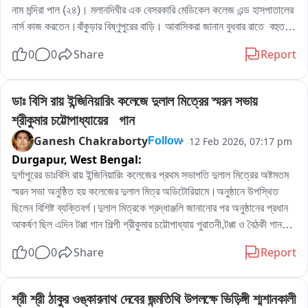
নাম মন্দিরা পাল (২৪)। মলানদিঘীর এক বেসরকারি মেডিকেল কলেজ এন্ড হাসপাতালের 
নার্স কাজ করতেন।বাঁকুড়ার বিষ্ণুপুরের বাড়ি। আবাসিকরা জানান বুধবার রাতে  বহুতল  
আবাসনের নিচ থেকে মৃত দেহ উদ্ধার হয়। নার্সের বহুতল থেকে পড়ে মৃত্যু না এর 
0
0
Share
Report
পিছনে অন্যরহস্য রয়েছে পুলিশ গোটা ঘটনার তদন্ত শুরু করেছে।মৃতদেহ উদ্ধার 
করে ময়নাতদন্তের জন্য পাঠানো হয়েছে বলে জানা গেছে
ডাঃ বিসি রায় ইন্জিনিয়ারিং কলেজে দুলাল মিত্রের স্মরন সভায় 
শ্রীকুমার চট্টোপাধ্যায়ের   গান
Ganesh Chakraborty
12 Feb 2026, 07:17 pm
Follow
Durgapur,
West Bengal:
দুর্গাপুরের ডাঃবিসি রায় ইন্জিনিয়ারিং কলেজের প্রথম সভাপতি দুলাল মিত্রের অষ্টমতম 
স্মরন সভা অনুষ্ঠিত হয় কলেজের দুলাল মিত্র অডিটোরিয়ামে।অনুষ্ঠানে উপস্থিত 
ছিলেন বিশিষ্ট ব্যক্তিবর্গ।দুলাল মিত্রকে শ্রদ্ধাঞ্জলি জানানোর পর অনুষ্ঠানের প্রধান 
আকর্ষণ ছিল এদিন টপ্পা গান শিল্পী শ্রীকুমার চট্টোপাধ্যায় পুরাতনী,টপ্পা ও বৈঠকী গান।
শ্রীকুমার চট্টোপাধ্যায় এদিন একের পর এক পুরাতনী টপ্পা ও বৈঠকী গানে আসর মাতিয়ে 
0
0
Share
Report
রাখেন।সেই সঙ্গে শ্রীকুমার চট্টোপাধ্যায়ের পুত্র ঋষিকুমার চট্টোপাধ্যায়ের তবলার বোল 
অন্যমাত্রা যোগ করে।
শ্রী শ্রী ঠাকুর ওঙ্কারনাথ দেবের জন্মতিথি উপলক্ষে ভিড়িঙ্গী শ্মশানকালী 