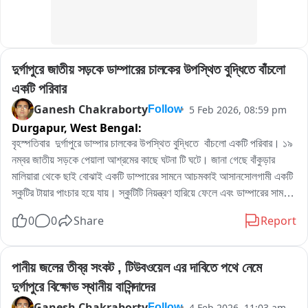
দুর্গাপুরে জাতীয় সড়কে ডাম্পারের চালকের উপস্থিত বুদ্ধিতে বাঁচলো 
একটি পরিবার
Ganesh Chakraborty
5 Feb 2026, 08:59 pm
Follow
Durgapur,
West Bengal:
বৃহস্পতিবার  দুর্গাপুরে ডাম্পার চালকের উপস্থিত বুদ্ধিতে  বাঁচলো একটি পরিবার। ১৯ 
নম্বর জাতীয় সড়কে পেয়ালা আশ্রমের কাছে ঘটনা টি ঘটে। জানা গেছে বাঁকুড়ার 
মালিয়ারা থেকে ছাই বোঝাই একটি ডাম্পারের সামনে আচমকাই আসানসোলগামী একটি 
স্কুটির টায়ার পাংচার হয়ে যায়। স্কুটিটি নিয়ন্ত্রণ হারিয়ে ফেলে এবং ডাম্পারের সামনে 
পড়ে যায় । অবস্থা বেগতিক বুঝে ডাম্পারের চালক ডিভাইডারে উঠে পড়ে। স্কুটির 
0
0
Share
Report
আরোহীরা অল্পবিস্তর লাগলে ও বড়সড় আঘাত থেকে বেঁচে যায়। আহতদের ট্রফিক 
পুলিশ উদ্ধার করে হাসপাতালে নিয়ে যায়।
পানীয় জলের তীব্র সংকট , টিউবওয়েল এর দাবিতে পথে নেমে 
দুর্গাপুরে বিক্ষোভ স্থানীয় বাসিন্দাদের
Ganesh Chakraborty
4 Feb 2026, 11:03 am
Follow