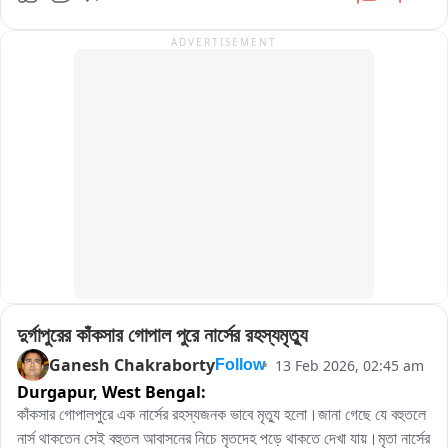
পেন কোথাও ফুল এবং কোথাও জলের বোতল দিয়ে। প্রথম দিন দুর্গাপুরে সব কেন্দ্রে 
শান্তিপূর্ণ ভাবে পরিক্ষা সম্পন্ন হয়।
ADVERTISEMENT
দুর্গাপুরের কাঁকসার গোপাল পুরে নার্সের রহস্যমৃত্যু
Ganesh Chakraborty
13 Feb 2026, 02:45 am
Follow
Durgapur,
West Bengal:
কাঁকসার গোপালপুরে এক নার্সের রহস্যজনক ভাবে মৃত্যু হলো।জানা গেছে যে বহুতলে 
নার্স থাকতেন সেই বহুতল আবাসনের নিচে মৃতদেহ পড়ে থাকতে দেখা যায়।মৃতা নার্সের 