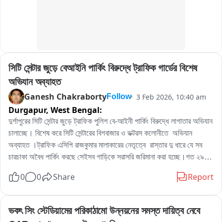
সিটি সেন্টার জুড়ে বেআইনি পার্কিং বিরুদ্ধে ট্রাফিক গার্ডের বিশেষ 
অভিযান অব্যাহত
Ganesh Chakraborty
3 Feb 2026, 10:40 am
Follow
Durgapur,
West Bengal:
দুর্গাপুরের সিটি সেন্টার জুড়ে ট্রাফিক পুলিশ বে-আইনী পার্কিং বিরুদ্ধে লাগাতার অভিযান 
চালাচ্ছে। বিশেষ করে সিটি সেন্টারের বিগবাজার ও ডক্টরস কলোনীতে  অভিযান 
অব্যাহত ।ট্রাফিক এসিপি রাজকুমার মালাকারের নেতৃত্বে  রাস্তার দু ধারে যে সব 
চারচাকা অবৈধ পার্কিং করছে সেইসব গাড়িকে সরাসরি জরিমানা করা হচ্ছে।গত ২৯ 
তারিখ সাংবাদিক বৈঠক করে ডিসি ট্রাফিক জানিয়েছিলেন অবৈধ পার্কিং বিরুদ্ধে 
0
0
Share
Report
লাগাতার অভিযান চালানো হবে। ইতিমধ্যে ১৩ টি জায়গায় এডিডিএর পক্ষ থেকে 
স্বনির্ভর গোষ্টীর মহিলাদের পার্কিং জোনের দায়িত্ব দেওয়া হয়েছে।
ভকৎ সিং স্টেডিয়ামের পরিকাঠামো উন্নয়নের সমস্ত দায়িত্ব নেবে 