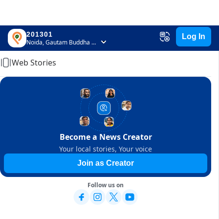
201301
Log In
Home
Noida, Gautam Buddha Nagar, Uttar Pradesh
Web Stories
Become a News Creator
Your local stories, Your voice
Join as Creator
Follow us on