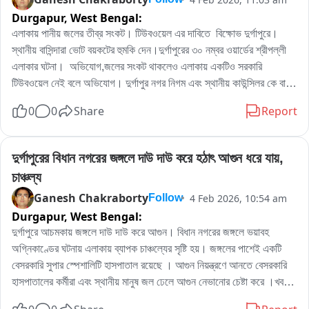
Durgapur,
West Bengal:
এলাকায় পানীয় জলের তীব্র সংকট। টিউবওয়েল এর দাবিতে  বিক্ষোভ দুর্গাপুরে। 
স্থানীয় বাসিন্দারা ভোট বয়কটের হুমকি দেন।দুর্গাপুরের ৩০ নম্বর ওয়ার্ডের শ্রীপল্লী 
এলাকার ঘটনা।  অভিযোগ,জলের সংকট থাকলেও এলাকায় একটিও সরকারি 
টিউবওয়েল নেই বলে অভিযোগ। দুর্গাপুর নগর নিগম এবং স্থানীয় কাউন্সিলর কে বার 
বার বলেও স্থানীয় মানুষ কোন সুরাহা পাননি বলে অভিযোগ।বাধ্য হয়ে পথ অবরোধ 
0
0
Share
Report
করে স্থানীয় মানুষ বলে জানা গেছে।
দুর্গাপুরের বিধান নগরের জঙ্গলে দাউ দাউ করে হঠাৎ আগুন ধরে যায়, 
চাঞ্চল্য
Ganesh Chakraborty
4 Feb 2026, 10:54 am
Follow
Durgapur,
West Bengal:
দুর্গাপুরে আচমকায় জঙ্গলে দাউ দাউ করে আগুন। বিধান নগরের জঙ্গলে ভয়াবহ 
অগ্নিকাণ্ডের ঘটনায় এলাকায় ব্যাপক চাঞ্চল্যের সৃষ্টি হয়। জঙ্গলের পাশেই একটি 
বেসরকারি সুপার স্পেশালিটি হাসপাতাল রয়েছে । আগুন নিয়ন্ত্রণে আনতে বেসরকারি 
হাসপাতালের কর্মীরা এবং স্থানীয় মানুষ জল ঢেলে আগুন নেভানোর চেষ্টা করে ।খবর 
দেওয়া হয় দুর্গাপুরের দমকল বিভাগকে। পরে দমকল বাহিনীর কর্মীরা আগুন নিয়ন্ত্রণে 