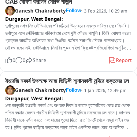
CAB ঘোষণা করলেন সৌরভ গাঙ্গুলি
Ganesh Chakraborty
3 Feb 2026, 10:29 am
Follow
Durgapur,
West Bengal:
দুর্গাপুরের ভগৎ সিং স্টেডিয়ামের পরিকাঠামো উন্নয়নের সমস্ত দায়িত্ব নেবে সিএবি।  

দুর্গাপুরে এসে স্টেডিয়ামের পরিকাঠামো দেখে খুশি সৌরভ গাঙ্গুলি। তিনি  ঘোষণা করেন  
প্রাক্তন ভারতীয় অধিনায়ক তথা সিএবির  বর্তমান সভাপতি সৌরভ গঙ্গোপাধ্যায়।
সৌরভ বলেন এই  স্টেডিয়ামে  সিএবির পুরুষ মহিলা ক্রিকেট প্রতিযোগিতা অনুষ্ঠিত 
করা হবে আগামী দিনে। দুর্গাপুরের স্পোর্টস কার্নিভালের সমাপ্তি অনুষ্ঠানে উপস্থিত 
0
0
Share
Report
ছিলেন সৌরভ গঙ্গোপাধ্যায়। সৌরভের দুর্গাপুরের ক্রীড়া মহল ও প্রশাসন খুশি র 
হাওয়া।
ইংরেজি নববর্ষ উপলক্ষে আজ ভিড়িঙ্গী শ্মশানকালী মন্দিরে ভক্তদের ঢল
Ganesh Chakraborty
1 Jan 2026, 12:49 pm
Follow
Durgapur,
West Bengal:
১লা জানুয়ারি ইংরেজি নববর্ষ এবং কল্পতরু দিবস উপলক্ষে বৃহস্পতিবার ভোর রাত থেকে 
পশ্চিম বর্ধমান জেলার প্রাচীন ভিড়িঙ্গী শ্মশানকালী মন্দিরে ভক্তদের ঢল নামে। জাগ্রত 
ভিড়িঙ্গী মাকে দর্শন করতে এবং মায়ের পূজো দিতে  রাত তিনটে থেকে লম্বা লাইন শুরু 
হয়। মন্দির প্রাঙ্গন ছাড়িয়ে ভক্তদের লম্বা লাইন একদিকে নাচন রোড অপরদিকে 
আমবাগান হেল্থ সেন্টার পর্যন্ত চলে যায়। কল্পতরু দিবস ও ইংরেজি নববর্ষ উপলক্ষে  