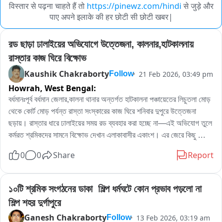
विस्तार से पढ़ना चाहते हैं तो
https://pinewz.com/hindi
से जुड़े और
पाए अपने इलाके की हर छोटी सी छोटी खबर|
রড ছাড়া ঢালাইয়ের অভিযোগে উত্তেজনা, কালনার,হাটকালনায় 
রাস্তার কাজ ঘিরে বিক্ষোভ
Kaushik Chakraborty
21 Feb 2026, 03:49 pm
Follow
Howrah,
West Bengal:
বর্ধমানঃপূর্ব বর্ধমান জেলার,কালনা থানার অন্তর্গত হাটকালনা পঞ্চায়েতের লিচুতলা মোড় 
থেকে কোর্ট মোড় পর্যন্ত রাস্তা সংস্কারের কাজ ঘিরে শনিবার দুপুরে উত্তেজনা 
ছড়ায়। রাস্তার ধারে ঢালাইয়ের সময় রড ব্যবহার করা হচ্ছে না—এই অভিযোগ তুলে 
কর্মরত শ্রমিকদের সামনে বিক্ষোভ দেখান এলাকাবাসীর একাংশ। এর জেরে কিছু 
সময়ের জন্য কাজ বন্ধ হয়ে যায়।

0
0
Share
Report
স্থানীয়দের দাবি, দীর্ঘদিন ধরে রাস্তাটি বেহাল অবস্থায় ছিল। সম্প্রতি পেভার ব্লক 
ইট দিয়ে পুরো রাস্তা তৈরির কাজ শুরু হয়েছে। কিন্তু রং পাড়া পূর্ব এলাকায় ঢালাইয়ের 
সময় রড ব্যবহার করা হচ্ছে না বলে তাঁদের অভিযোগ। বাসিন্দাদের বক্তব্য, 
১০টি শ্রমিক সংগঠনের ডাকা  শিল্প ধর্মঘটে কোন প্রভাব পড়লো না 
“অন্যদিকে রড দিয়ে ঢালাই হয়েছে, এখানে কেন হবে না? তাই কাজ বন্ধ রাখতে 
শিল্প শহর দুর্গাপুরে
বলেছি। কী সিডিউল অনুযায়ী কাজ হচ্ছে, সেটিও দেখাতে বলা হয়েছে"।
Ganesh Chakraborty
13 Feb 2026, 03:19 am
Follow