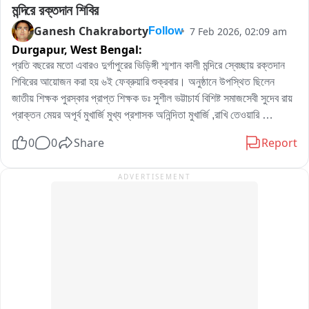
মন্দিরে রক্তদান শিবির
Ganesh Chakraborty
7 Feb 2026, 02:09 am
Follow
Durgapur,
West Bengal:
প্রতি বছরের মতো এবারও দুর্গাপুরের ভিড়িঙ্গী শ্মশান কালী মন্দিরে স্বেচ্ছায় রক্তদান 
শিবিরের আয়োজন করা হয় ৬ই ফেব্রুয়ারি শুক্রবার। অনুষ্ঠানে উপস্থিত ছিলেন 
জাতীয় শিক্ষক পুরস্কার প্রাপ্ত শিক্ষক ডঃ সুশীল ভট্টাচার্য বিশিষ্ট সমাজসেবী সুদেব রায় 
প্রাক্তন মেয়র অপূর্ব মুখার্জি মুখ্য প্রশাসক অনিন্দিতা মুখার্জি ,রাখি তেওয়ারি 
আন্তর্জাতিক পদক প্রাপ্ত পাওয়ার লিফটার সীমা দত্ত চ্যাটার্জি। দুর্গাপুর মহকুমা 
0
0
Share
Report
হাসপাতালের ব্লাড ব্যাংক সহযোগিতায় এই সুন্দর অনুষ্ঠান টি সুষ্ঠু ভাবে সম্পন্ন হয়।
ADVERTISEMENT