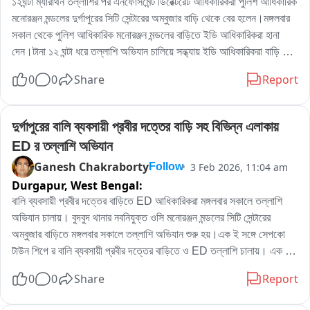
১২ঘন্টা ম্যারাথন তল্লাশির পর এনফোর্সমেন্ট ডিরেক্টরেট আধিকারিকরা পুলিশ আধিকারিক 
মনোরঞ্জন মন্ডলের দুর্গাপুরের সিটি সেন্টারের অম্বুজার বাড়ি থেকে বের হলেন।মঙ্গলবার 
সকাল থেকে পুলিশ আধিকারিক মনোরঞ্জন মন্ডলের বাড়িতে ইডি আধিকারিকরা হানা 
দেন।টানা ১২ ঘন্টা ধরে তল্লাশি অভিযান চালিয়ে সন্ধ্যায় ইডি আধিকারিকরা বাড়ি 
থেকে বের হয়ে চলে যান।যদিও ইডি আধিকারিকরা এই‌ তল্লাশি অভিযান নিয়ে কোন 
0
0
Share
Report
মন্তব্য করতে চাননি।সূত্রের খবর কয়লা পাচারের তদন্তের গতি আনতে ইডি পুলিশ 
আধিকারিক মনোরঞ্জন মন্ডলের বাড়িতে তল্লাশি চালায়।
দুর্গাপুরের বালি ব্যবসায়ী প্রবীর দত্তের বাড়ি সহ বিভিন্ন এলাকায় 
ED র তল্লাশি অভিযান
Ganesh Chakraborty
3 Feb 2026, 11:04 am
Follow
Durgapur,
West Bengal:
বালি ব্যবসায়ী প্রবীর দত্তের বাড়িতে ED আধিকারিকরা মঙ্গলবার সকালে তল্লাশি 
অভিযান চালায়। বুদবুদ থানার নবনিযুক্ত ওসি মনোরঞ্জন মন্ডলের সিটি সেন্টারের 
অম্বুজার বাড়িতে মঙ্গলবার সকালে তল্লাশি অভিযান শুরু হয়।এক ই সঙ্গে সেপকো 
টাউন শিপে র বালি ব্যবসায়ী প্রবীর দত্তের বাড়িতে ও ED তল্লাশি চালায়। এক ই 
সঙ্গে সঙ্গে পাণ্ডবেশ্বর জামুড়িয়াতেও ED র অভিযান শুরু হয়। আর্থিক অনিয়মের 
0
0
Share
Report
অভিযোগে এই তল্লাশি অভিযান বলে সূত্রের খবর। পশ্চিম বর্ধমান জেলার বিভিন্ন 
এলাকায় ED র অভিযান কে ঘিরে মঙ্গলবার ব্যপাক চাঞ্চল্য ছড়িয়ে পড়ে।