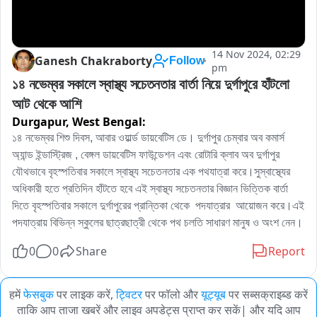
14 Nov 2024, 02:29
Ganesh Chakraborty
Follow
pm
১৪ নভেম্বর সকালে স্বাস্থ্য সচেতনতার বার্তা নিয়ে দুর্গাপুরে হাঁটলো 
আট থেকে আশি
Durgapur,
West Bengal:
১৪ নভেম্বর শিশু দিবস, আবার ওয়ার্ল্ড ডায়বেটিস ডে। দুর্গাপুর চেম্বার অব কমার্স 
অ্যান্ড ইন্ডাস্ট্রিজ , বেঙ্গল ডায়বেটিস ফাউন্ডেশন এবং রোটারি ক্লাব অব দুর্গাপুর 
যৌথভাবে বৃহস্পতিবার সকালে স্বাস্থ্য সচেতনতার এক পথযাত্রা করে।সুস্বাস্থ্যের 
অধিকারী হতে প্রতিদিন হাঁটতে হবে এই স্বাস্থ্য সচেতনতার বিজ্ঞান ভিত্তিক বার্তা 
দিতে বৃহস্পতিবার সকালে দুর্গাপুরের প্রান্তিকা থেকে  পদযাত্রার  আয়োজন করে।এই 
পদযাত্রায় বিভিন্ন স্কুলের ছাত্রছাত্রী থেকে পথ চলতি সাধারণ মানুষ ও অংশ নেন।
0
0
Share
Report
हमें
फेसबुक
पर लाइक करें,
ट्विटर
पर फॉलो और
यूट्यूब
पर सब्सक्राइब्ड करें
ताकि आप ताजा खबरें और लाइव अपडेट्स प्राप्त कर सकें| और यदि आप