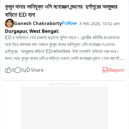
বুদবুদ থানার নবনিযুক্ত ওসি মনোরঞ্জন মন্ডলের  দুর্গাপুরের অম্বুজার 
বাড়িতে ED হানা
Ganesh Chakraborty
3 Feb 2026, 10:52 am
Follow
Durgapur,
West Bengal:
ED র অভিযানে ফের চাঞ্চল্য ছড়ালো পুলিশ মহলে। কেন্দ্রীয় বাহিনীর জওয়ানদের 
সঙ্গে নিয়ে মঙ্গলবার সাত সকালে বুদবুদ থানার নবনিযুক্ত ওসি মনোরঞ্জন মণ্ডলের 
দুর্গাপুরের   অম্বুজার বাড়িতে EDআধিকারিকরা  টানা তল্লাশি অভিযান শুরু করে।
জানা গেছে বুদবুদ থানার ওসি র দায়িত্ব এখনো নেননি মনোরঞ্জন মন্ডল।তার আগেই 
তার সিটি সেন্টারের অম্বুজার বাড়িতে EDআধিকারিকরা তল্লাশি অভিযান করায় পশ্চিম 
0
0
Share
Report
বর্ধমান জেলার পুলিশ মহলে ব্যাপক চাঞ্চল্য ছড়িয়ে পড়ে। যদিও ED আধিকারিকরা 
কি কারনে এই তল্লাশি অভিযান সেই বিষয়ে কিছু বলতে চাননি।
ADVERTISEMENT