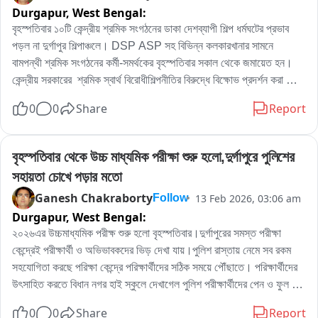
Durgapur,
West Bengal:
বৃহস্পতিবার ১০টি কেন্দ্রীয় শ্রমিক সংগঠনের ডাকা দেশব্যাপী শিল্প ধর্মঘটের প্রভাব 
পড়ল না দুর্গাপুর শিল্পাঞ্চলে। DSP ASP সহ বিভিন্ন কলকারখানার সামনে  
বামপন্থী শ্রমিক সংগঠনের কর্মী-সমর্থকের বৃহস্পতিবার সকাল থেকে জমায়েত হন। 
কেন্দ্রীয় সরকারের  শ্রমিক স্বার্থ বিরোধীশিল্পনীতির বিরুদ্ধে বিক্ষোভ প্রদর্শন করা 
করেন।কতটা ভয়াবহ কেন্দ্রীয় শ্রমিক স্বার্থ বিরোধী শিল্প নীতি, দুর্গাপুরের সিটু নেতা 
0
0
Share
Report
স্বপন মজুমদার  বিক্ষোভে সামিল হয়ে শিল্প ধর্মঘট কেন ডাকা হয়েছে তার কারন ব্যাখা 
করেন এদিন।
বৃহস্পতিবার থেকে উচ্চ মাধ্যমিক পরীক্ষা শুরু হলো,দুর্গাপুরে পুলিশের 
সহায়তা চোখে পড়ার মতো
Ganesh Chakraborty
13 Feb 2026, 03:06 am
Follow
Durgapur,
West Bengal:
২০২৬এর উচ্চমাধ্যমিক পরীক্ষ শুরু হলো বৃহস্পতিবার।দুর্গাপুরের সমস্ত পরীক্ষা 
কেন্দ্রেই পরীক্ষার্থী ও অভিভাবকদের ভিড় দেখা যায়।পুলিশ রাস্তায় নেমে সব রকম 
সহযোগিতা করছে পরিক্ষা কেন্দ্রে পরিক্ষার্থীদের সঠিক সময়ে পৌঁছাতে। পরিক্ষার্থীদের 
উৎসাহিত করতে বিধান নগর হাই স্কুলে দেখাগেল পুলিশ পরীক্ষার্থীদের পেন ও ফুল 
তুলে দিচ্ছে। বিভিন্ন পরিক্ষা কেন্দ্রে পুলিশ এদিন পরিক্ষার্থীদের উৎসাহিত করে কোথাও 
0
0
Share
Report