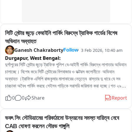
সিটি সেন্টার জুড়ে বেআইনি পার্কিং বিরুদ্ধে ট্রাফিক গার্ডের বিশেষ 
অভিযান অব্যাহত
Ganesh Chakraborty
3 Feb 2026, 10:40 am
Follow
Durgapur,
West Bengal:
দুর্গাপুরের সিটি সেন্টার জুড়ে ট্রাফিক পুলিশ বে-আইনী পার্কিং বিরুদ্ধে লাগাতার অভিযান 
চালাচ্ছে। বিশেষ করে সিটি সেন্টারের বিগবাজার ও ডক্টরস কলোনীতে  অভিযান 
অব্যাহত ।ট্রাফিক এসিপি রাজকুমার মালাকারের নেতৃত্বে  রাস্তার দু ধারে যে সব 
চারচাকা অবৈধ পার্কিং করছে সেইসব গাড়িকে সরাসরি জরিমানা করা হচ্ছে।গত ২৯ 
তারিখ সাংবাদিক বৈঠক করে ডিসি ট্রাফিক জানিয়েছিলেন অবৈধ পার্কিং বিরুদ্ধে 
0
0
Share
Report
লাগাতার অভিযান চালানো হবে। ইতিমধ্যে ১৩ টি জায়গায় এডিডিএর পক্ষ থেকে 
স্বনির্ভর গোষ্টীর মহিলাদের পার্কিং জোনের দায়িত্ব দেওয়া হয়েছে।
ভকৎ সিং স্টেডিয়ামের পরিকাঠামো উন্নয়নের সমস্ত দায়িত্ব নেবে 
CAB ঘোষণা করলেন সৌরভ গাঙ্গুলি