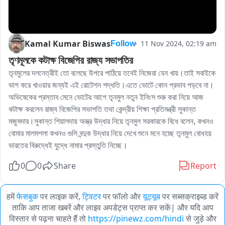
Kamal Kumar Biswas
11 Nov 2024, 02:19 am
Follow
তৃণমূলকে কটাক্ষ বিজেপির রাজ্য সভাপতির
তৃনমুলের দলনেত্রীই তো বলেছে উপরে পাঠিয়ে তবেই নিজেরা যেন খায়।তাই সবাইকে 
ভাগ করে খাওয়ার জন্যই এই রোটেশন পদ্ধতি।এতে ভোটে কোন প্রভাব পড়বে না।
অভিষেকের প্রস্তাব মেনে ভোটের আগে তৃনমুল নতুন ইনিংস শুরু করা নিয়ে আজ 
কটাক্ষ করলেন রাজ্য বিজেপির সভাপতি তথা কেন্দ্রীয় শিক্ষা প্রতিমন্ত্রী সুকান্ত 
মজুমদার।সুকান্ত শিয়ালদায় অস্ত্র উদ্ধার নিয়ে তৃনমুল সরকারকে বিধে বলেন, কখনও 
বোমার মালমশলা কখনও গুলি বন্দুক উদ্ধার নিয়ে দেখে শুনে মনে হচ্ছে তৃনমুল বোধহয় 
ভারতের বিরুদ্ধেই যুদ্ধে নামার প্রস্তুতি নিচ্ছে।
0
0
Share
Report
हमें
फेसबुक
पर लाइक करें,
ट्विटर
पर फॉलो और
यूट्यूब
पर सब्सक्राइब्ड करें
ताकि आप ताजा खबरें और लाइव अपडेट्स प्राप्त कर सकें| और यदि आप
विस्तार से पढ़ना चाहते हैं तो
https://pinewz.com/hindi
से जुड़े और