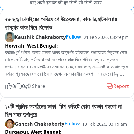
पाए अपने इलाके की हर छोटी सी छोटी खबर|
রড ছাড়া ঢালাইয়ের অভিযোগে উত্তেজনা, কালনার,হাটকালনায় 
রাস্তার কাজ ঘিরে বিক্ষোভ
Kaushik Chakraborty
21 Feb 2026, 03:49 pm
Follow
Howrah,
West Bengal:
বর্ধমানঃপূর্ব বর্ধমান জেলার,কালনা থানার অন্তর্গত হাটকালনা পঞ্চায়েতের লিচুতলা মোড় 
থেকে কোর্ট মোড় পর্যন্ত রাস্তা সংস্কারের কাজ ঘিরে শনিবার দুপুরে উত্তেজনা 
ছড়ায়। রাস্তার ধারে ঢালাইয়ের সময় রড ব্যবহার করা হচ্ছে না—এই অভিযোগ তুলে 
কর্মরত শ্রমিকদের সামনে বিক্ষোভ দেখান এলাকাবাসীর একাংশ। এর জেরে কিছু 
সময়ের জন্য কাজ বন্ধ হয়ে যায়।

0
0
Share
Report
স্থানীয়দের দাবি, দীর্ঘদিন ধরে রাস্তাটি বেহাল অবস্থায় ছিল। সম্প্রতি পেভার ব্লক 
ইট দিয়ে পুরো রাস্তা তৈরির কাজ শুরু হয়েছে। কিন্তু রং পাড়া পূর্ব এলাকায় ঢালাইয়ের 
সময় রড ব্যবহার করা হচ্ছে না বলে তাঁদের অভিযোগ। বাসিন্দাদের বক্তব্য, 
১০টি শ্রমিক সংগঠনের ডাকা  শিল্প ধর্মঘটে কোন প্রভাব পড়লো না 
“অন্যদিকে রড দিয়ে ঢালাই হয়েছে, এখানে কেন হবে না? তাই কাজ বন্ধ রাখতে 
শিল্প শহর দুর্গাপুরে
বলেছি। কী সিডিউল অনুযায়ী কাজ হচ্ছে, সেটিও দেখাতে বলা হয়েছে"।
Ganesh Chakraborty
13 Feb 2026, 03:19 am
Follow
Durgapur,
West Bengal: