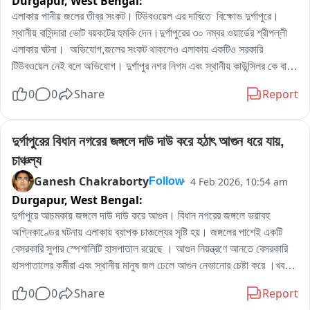
Durgapur,
West Bengal:
এলাকায় পানীয় জলের তীব্র সংকট। টিউবওয়েল এর দাবিতে  বিক্ষোভ দুর্গাপুরে। 
স্থানীয় বাসিন্দারা ভোট বয়কটের হুমকি দেন।দুর্গাপুরের ৩০ নম্বর ওয়ার্ডের শ্রীপল্লী 
এলাকার ঘটনা।  অভিযোগ,জলের সংকট থাকলেও এলাকায় একটিও সরকারি 
টিউবওয়েল নেই বলে অভিযোগ। দুর্গাপুর নগর নিগম এবং স্থানীয় কাউন্সিলর কে বার 
বার বলেও স্থানীয় মানুষ কোন সুরাহা পাননি বলে অভিযোগ।বাধ্য হয়ে পথ অবরোধ 
0
0
Share
Report
করে স্থানীয় মানুষ বলে জানা গেছে।
দুর্গাপুরের বিধান নগরের জঙ্গলে দাউ দাউ করে হঠাৎ আগুন ধরে যায়, 
চাঞ্চল্য
Ganesh Chakraborty
4 Feb 2026, 10:54 am
Follow
Durgapur,
West Bengal:
দুর্গাপুরে আচমকায় জঙ্গলে দাউ দাউ করে আগুন। বিধান নগরের জঙ্গলে ভয়াবহ 
অগ্নিকাণ্ডের ঘটনায় এলাকায় ব্যাপক চাঞ্চল্যের সৃষ্টি হয়। জঙ্গলের পাশেই একটি 
বেসরকারি সুপার স্পেশালিটি হাসপাতাল রয়েছে । আগুন নিয়ন্ত্রণে আনতে বেসরকারি 
হাসপাতালের কর্মীরা এবং স্থানীয় মানুষ জল ঢেলে আগুন নেভানোর চেষ্টা করে ।খবর 
দেওয়া হয় দুর্গাপুরের দমকল বিভাগকে। পরে দমকল বাহিনীর কর্মীরা আগুন নিয়ন্ত্রণে 
0
0
Share
Report
আনে।