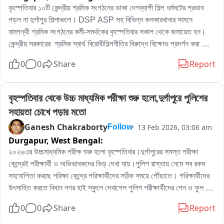
বৃহস্পতিবার ১০টি কেন্দ্রীয় শ্রমিক সংগঠনের ডাকা দেশব্যাপী শিল্প ধর্মঘটের প্রভাব 
পড়ল না দুর্গাপুর শিল্পাঞ্চলে। DSP ASP সহ বিভিন্ন কলকারখানার সামনে  
বামপন্থী শ্রমিক সংগঠনের কর্মী-সমর্থকের বৃহস্পতিবার সকাল থেকে জমায়েত হন। 
কেন্দ্রীয় সরকারের  শ্রমিক স্বার্থ বিরোধীশিল্পনীতির বিরুদ্ধে বিক্ষোভ প্রদর্শন করা 
করেন।কতটা ভয়াবহ কেন্দ্রীয় শ্রমিক স্বার্থ বিরোধী শিল্প নীতি, দুর্গাপুরের সিটু নেতা 
0
0
Share
Report
স্বপন মজুমদার  বিক্ষোভে সামিল হয়ে শিল্প ধর্মঘট কেন ডাকা হয়েছে তার কারন ব্যাখা 
করেন এদিন।
বৃহস্পতিবার থেকে উচ্চ মাধ্যমিক পরীক্ষা শুরু হলো,দুর্গাপুরে পুলিশের 
সহায়তা চোখে পড়ার মতো
Ganesh Chakraborty
13 Feb 2026, 03:06 am
Follow
Durgapur,
West Bengal:
২০২৬এর উচ্চমাধ্যমিক পরীক্ষ শুরু হলো বৃহস্পতিবার।দুর্গাপুরের সমস্ত পরীক্ষা 
কেন্দ্রেই পরীক্ষার্থী ও অভিভাবকদের ভিড় দেখা যায়।পুলিশ রাস্তায় নেমে সব রকম 
সহযোগিতা করছে পরিক্ষা কেন্দ্রে পরিক্ষার্থীদের সঠিক সময়ে পৌঁছাতে। পরিক্ষার্থীদের 
উৎসাহিত করতে বিধান নগর হাই স্কুলে দেখাগেল পুলিশ পরীক্ষার্থীদের পেন ও ফুল 
তুলে দিচ্ছে। বিভিন্ন পরিক্ষা কেন্দ্রে পুলিশ এদিন পরিক্ষার্থীদের উৎসাহিত করে কোথাও 
0
0
Share
Report
পেন কোথাও ফুল এবং কোথাও জলের বোতল দিয়ে। প্রথম দিন দুর্গাপুরে সব কেন্দ্রে 
শান্তিপূর্ণ ভাবে পরিক্ষা সম্পন্ন হয়।