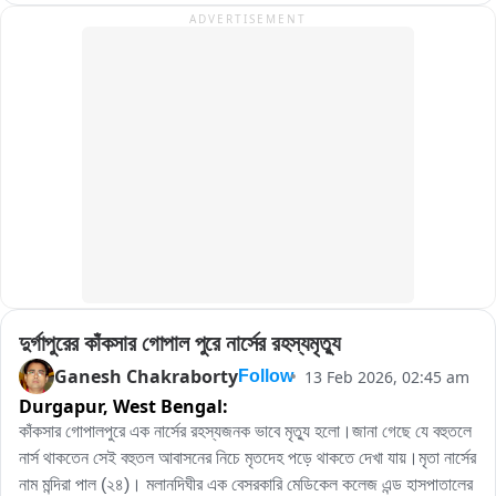
ADVERTISEMENT
দুর্গাপুরের কাঁকসার গোপাল পুরে নার্সের রহস্যমৃত্যু
Ganesh Chakraborty
13 Feb 2026, 02:45 am
Follow
Durgapur,
West Bengal:
কাঁকসার গোপালপুরে এক নার্সের রহস্যজনক ভাবে মৃত্যু হলো।জানা গেছে যে বহুতলে 
নার্স থাকতেন সেই বহুতল আবাসনের নিচে মৃতদেহ পড়ে থাকতে দেখা যায়।মৃতা নার্সের 
নাম মন্দিরা পাল (২৪)। মলানদিঘীর এক বেসরকারি মেডিকেল কলেজ এন্ড হাসপাতালের 