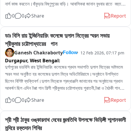
নার্স কাজ করতেন।বাঁকুড়ার বিষ্ণুপুরের বাড়ি। আবাসিকরা জানান বুধবার রাতে  বহুতল  
আবাসনের নিচ থেকে মৃত দেহ উদ্ধার হয়। নার্সের বহুতল থেকে পড়ে মৃত্যু না এর 
0
0
Share
Report
পিছনে অন্যরহস্য রয়েছে পুলিশ গোটা ঘটনার তদন্ত শুরু করেছে।মৃতদেহ উদ্ধার 
করে ময়নাতদন্তের জন্য পাঠানো হয়েছে বলে জানা গেছে
ডাঃ বিসি রায় ইন্জিনিয়ারিং কলেজে দুলাল মিত্রের স্মরন সভায় 
শ্রীকুমার চট্টোপাধ্যায়ের   গান
Ganesh Chakraborty
12 Feb 2026, 07:17 pm
Follow
Durgapur,
West Bengal:
দুর্গাপুরের ডাঃবিসি রায় ইন্জিনিয়ারিং কলেজের প্রথম সভাপতি দুলাল মিত্রের অষ্টমতম 
স্মরন সভা অনুষ্ঠিত হয় কলেজের দুলাল মিত্র অডিটোরিয়ামে।অনুষ্ঠানে উপস্থিত 
ছিলেন বিশিষ্ট ব্যক্তিবর্গ।দুলাল মিত্রকে শ্রদ্ধাঞ্জলি জানানোর পর অনুষ্ঠানের প্রধান 
আকর্ষণ ছিল এদিন টপ্পা গান শিল্পী শ্রীকুমার চট্টোপাধ্যায় পুরাতনী,টপ্পা ও বৈঠকী গান।
শ্রীকুমার চট্টোপাধ্যায় এদিন একের পর এক পুরাতনী টপ্পা ও বৈঠকী গানে আসর মাতিয়ে 
0
0
Share
Report
রাখেন।সেই সঙ্গে শ্রীকুমার চট্টোপাধ্যায়ের পুত্র ঋষিকুমার চট্টোপাধ্যায়ের তবলার বোল 
অন্যমাত্রা যোগ করে।
শ্রী শ্রী ঠাকুর ওঙ্কারনাথ দেবের জন্মতিথি উপলক্ষে ভিড়িঙ্গী শ্মশানকালী 
মন্দিরে রক্তদান শিবির