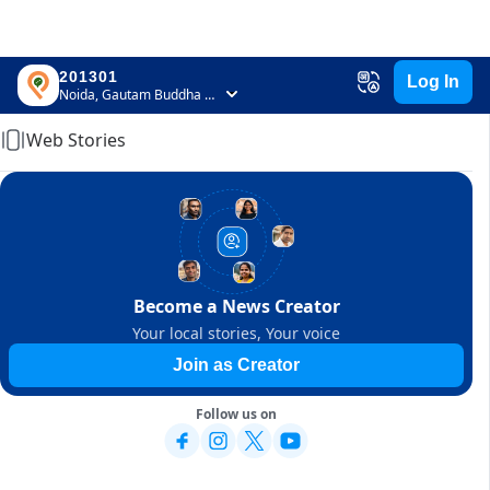
201301
Log In
Home
Noida, Gautam Buddha Nagar, Uttar Pradesh
Web Stories
Become a News Creator
Your local stories, Your voice
Join as Creator
Follow us on