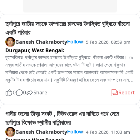
দুর্গাপুরে জাতীয় সড়কে ডাম্পারের চালকের উপস্থিত বুদ্ধিতে বাঁচলো 
একটি পরিবার
Ganesh Chakraborty
5 Feb 2026, 08:59 pm
Follow
Durgapur,
West Bengal:
বৃহস্পতিবার  দুর্গাপুরে ডাম্পার চালকের উপস্থিত বুদ্ধিতে  বাঁচলো একটি পরিবার। ১৯ 
নম্বর জাতীয় সড়কে পেয়ালা আশ্রমের কাছে ঘটনা টি ঘটে। জানা গেছে বাঁকুড়ার 
মালিয়ারা থেকে ছাই বোঝাই একটি ডাম্পারের সামনে আচমকাই আসানসোলগামী একটি 
স্কুটির টায়ার পাংচার হয়ে যায়। স্কুটিটি নিয়ন্ত্রণ হারিয়ে ফেলে এবং ডাম্পারের সামনে 
পড়ে যায় । অবস্থা বেগতিক বুঝে ডাম্পারের চালক ডিভাইডারে উঠে পড়ে। স্কুটির 
0
0
Share
Report
আরোহীরা অল্পবিস্তর লাগলে ও বড়সড় আঘাত থেকে বেঁচে যায়। আহতদের ট্রফিক 
পুলিশ উদ্ধার করে হাসপাতালে নিয়ে যায়।
পানীয় জলের তীব্র সংকট , টিউবওয়েল এর দাবিতে পথে নেমে 
দুর্গাপুরে বিক্ষোভ স্থানীয় বাসিন্দাদের
Ganesh Chakraborty
4 Feb 2026, 11:03 am
Follow