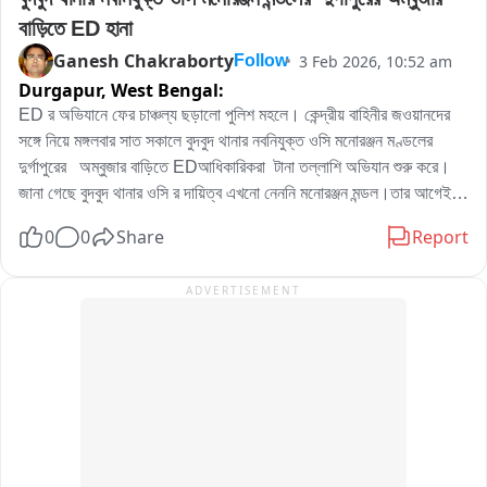
বাড়িতে ED হানা
Ganesh Chakraborty
3 Feb 2026, 10:52 am
Follow
Durgapur,
West Bengal:
ED র অভিযানে ফের চাঞ্চল্য ছড়ালো পুলিশ মহলে। কেন্দ্রীয় বাহিনীর জওয়ানদের 
সঙ্গে নিয়ে মঙ্গলবার সাত সকালে বুদবুদ থানার নবনিযুক্ত ওসি মনোরঞ্জন মণ্ডলের 
দুর্গাপুরের   অম্বুজার বাড়িতে EDআধিকারিকরা  টানা তল্লাশি অভিযান শুরু করে।
জানা গেছে বুদবুদ থানার ওসি র দায়িত্ব এখনো নেননি মনোরঞ্জন মন্ডল।তার আগেই 
তার সিটি সেন্টারের অম্বুজার বাড়িতে EDআধিকারিকরা তল্লাশি অভিযান করায় পশ্চিম 
0
0
Share
Report
বর্ধমান জেলার পুলিশ মহলে ব্যাপক চাঞ্চল্য ছড়িয়ে পড়ে। যদিও ED আধিকারিকরা 
কি কারনে এই তল্লাশি অভিযান সেই বিষয়ে কিছু বলতে চাননি।
ADVERTISEMENT