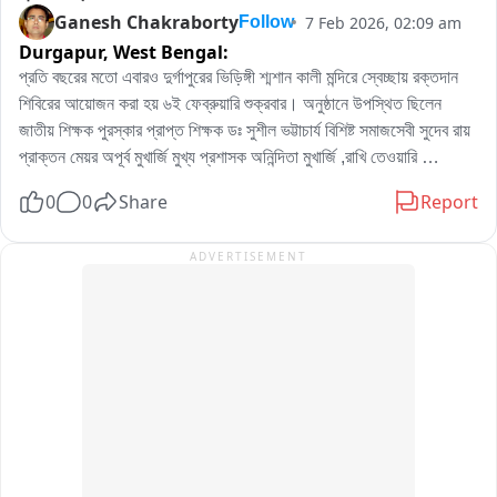
Ganesh Chakraborty
7 Feb 2026, 02:09 am
Follow
Durgapur,
West Bengal:
প্রতি বছরের মতো এবারও দুর্গাপুরের ভিড়িঙ্গী শ্মশান কালী মন্দিরে স্বেচ্ছায় রক্তদান 
শিবিরের আয়োজন করা হয় ৬ই ফেব্রুয়ারি শুক্রবার। অনুষ্ঠানে উপস্থিত ছিলেন 
জাতীয় শিক্ষক পুরস্কার প্রাপ্ত শিক্ষক ডঃ সুশীল ভট্টাচার্য বিশিষ্ট সমাজসেবী সুদেব রায় 
প্রাক্তন মেয়র অপূর্ব মুখার্জি মুখ্য প্রশাসক অনিন্দিতা মুখার্জি ,রাখি তেওয়ারি 
আন্তর্জাতিক পদক প্রাপ্ত পাওয়ার লিফটার সীমা দত্ত চ্যাটার্জি। দুর্গাপুর মহকুমা 
0
0
Share
Report
হাসপাতালের ব্লাড ব্যাংক সহযোগিতায় এই সুন্দর অনুষ্ঠান টি সুষ্ঠু ভাবে সম্পন্ন হয়।
ADVERTISEMENT