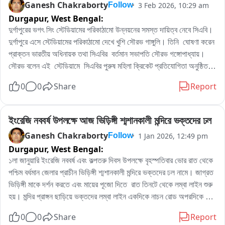
Ganesh Chakraborty
3 Feb 2026, 10:29 am
Follow
Durgapur,
West Bengal:
দুর্গাপুরের ভগৎ সিং স্টেডিয়ামের পরিকাঠামো উন্নয়নের সমস্ত দায়িত্ব নেবে সিএবি।  

দুর্গাপুরে এসে স্টেডিয়ামের পরিকাঠামো দেখে খুশি সৌরভ গাঙ্গুলি। তিনি  ঘোষণা করেন  
প্রাক্তন ভারতীয় অধিনায়ক তথা সিএবির  বর্তমান সভাপতি সৌরভ গঙ্গোপাধ্যায়।
সৌরভ বলেন এই  স্টেডিয়ামে  সিএবির পুরুষ মহিলা ক্রিকেট প্রতিযোগিতা অনুষ্ঠিত 
করা হবে আগামী দিনে। দুর্গাপুরের স্পোর্টস কার্নিভালের সমাপ্তি অনুষ্ঠানে উপস্থিত 
0
0
Share
Report
ছিলেন সৌরভ গঙ্গোপাধ্যায়। সৌরভের দুর্গাপুরের ক্রীড়া মহল ও প্রশাসন খুশি র 
হাওয়া।
ইংরেজি নববর্ষ উপলক্ষে আজ ভিড়িঙ্গী শ্মশানকালী মন্দিরে ভক্তদের ঢল
Ganesh Chakraborty
1 Jan 2026, 12:49 pm
Follow
Durgapur,
West Bengal:
১লা জানুয়ারি ইংরেজি নববর্ষ এবং কল্পতরু দিবস উপলক্ষে বৃহস্পতিবার ভোর রাত থেকে 
পশ্চিম বর্ধমান জেলার প্রাচীন ভিড়িঙ্গী শ্মশানকালী মন্দিরে ভক্তদের ঢল নামে। জাগ্রত 
ভিড়িঙ্গী মাকে দর্শন করতে এবং মায়ের পূজো দিতে  রাত তিনটে থেকে লম্বা লাইন শুরু 
হয়। মন্দির প্রাঙ্গন ছাড়িয়ে ভক্তদের লম্বা লাইন একদিকে নাচন রোড অপরদিকে 
আমবাগান হেল্থ সেন্টার পর্যন্ত চলে যায়। কল্পতরু দিবস ও ইংরেজি নববর্ষ উপলক্ষে  
0
0
Share
Report
বৃহস্পতিবার মায়ের বিশেষ পূজো পাঠ মায়ের ভোগ নিবেদন হয় এবং ভক্তদের খিচুড়ি 