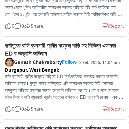
মনোরঞ্জন মন্ডলের দুর্গাপুরের সিটি সেন্টারের অম্বুজার বাড়ি থেকে বের হলেন।মঙ্গলবার 
সকাল থেকে পুলিশ আধিকারিক মনোরঞ্জন মন্ডলের বাড়িতে ইডি আধিকারিকরা হানা 
দেন।টানা ১২ ঘন্টা ধরে তল্লাশি অভিযান চালিয়ে সন্ধ্যায় ইডি আধিকারিকরা বাড়ি 
থেকে বের হয়ে চলে যান।যদিও ইডি আধিকারিকরা এই‌ তল্লাশি অভিযান নিয়ে কোন 
0
0
Share
Report
মন্তব্য করতে চাননি।সূত্রের খবর কয়লা পাচারের তদন্তের গতি আনতে ইডি পুলিশ 
আধিকারিক মনোরঞ্জন মন্ডলের বাড়িতে তল্লাশি চালায়।
দুর্গাপুরের বালি ব্যবসায়ী প্রবীর দত্তের বাড়ি সহ বিভিন্ন এলাকায় 
ED র তল্লাশি অভিযান
Ganesh Chakraborty
3 Feb 2026, 11:04 am
Follow
Durgapur,
West Bengal:
বালি ব্যবসায়ী প্রবীর দত্তের বাড়িতে ED আধিকারিকরা মঙ্গলবার সকালে তল্লাশি 
অভিযান চালায়। বুদবুদ থানার নবনিযুক্ত ওসি মনোরঞ্জন মন্ডলের সিটি সেন্টারের 
অম্বুজার বাড়িতে মঙ্গলবার সকালে তল্লাশি অভিযান শুরু হয়।এক ই সঙ্গে সেপকো 
টাউন শিপে র বালি ব্যবসায়ী প্রবীর দত্তের বাড়িতে ও ED তল্লাশি চালায়। এক ই 
সঙ্গে সঙ্গে পাণ্ডবেশ্বর জামুড়িয়াতেও ED র অভিযান শুরু হয়। আর্থিক অনিয়মের 
0
0
Share
Report
অভিযোগে এই তল্লাশি অভিযান বলে সূত্রের খবর। পশ্চিম বর্ধমান জেলার বিভিন্ন 
এলাকায় ED র অভিযান কে ঘিরে মঙ্গলবার ব্যপাক চাঞ্চল্য ছড়িয়ে পড়ে।
বুদবুদ থানার নবনিযুক্ত ওসি মনোরঞ্জন মন্ডলের  দুর্গাপুরের অম্বুজার 