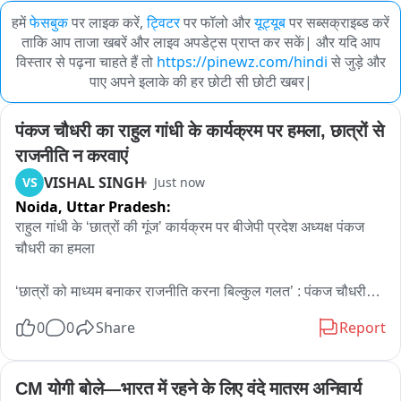
हमें
फेसबुक
पर लाइक करें,
ट्विटर
पर फॉलो और
यूट्यूब
पर सब्सक्राइब्ड करें
ताकि आप ताजा खबरें और लाइव अपडेट्स प्राप्त कर सकें| और यदि आप
विस्तार से पढ़ना चाहते हैं तो
https://pinewz.com/hindi
से जुड़े और
पाए अपने इलाके की हर छोटी सी छोटी खबर|
पंकज चौधरी का राहुल गांधी के कार्यक्रम पर हमला, छात्रों से 
राजनीति न करवाएं
VISHAL SINGH
VS
Just now
Noida,
Uttar Pradesh:
राहुल गांधी के ‘छात्रों की गूंज’ कार्यक्रम पर बीजेपी प्रदेश अध्यक्ष पंकज 
चौधरी का हमला

‘छात्रों को माध्यम बनाकर राजनीति करना बिल्कुल गलत’ : पंकज चौधरी

0
0
Share
Report
युवा हमारे देश का भविष्य हैं, उन्हें राजनीति का माध्यम नहीं बनाना चाहिए : 
पंकज

CM योगी बोले—भारत में रहने के लिए वंदे मातरम अनिवार्य
झारखंड में छात्र अपनी मांगों को लेकर शांतिपूर्वक बैठे हैं : पंकज चौधरी
