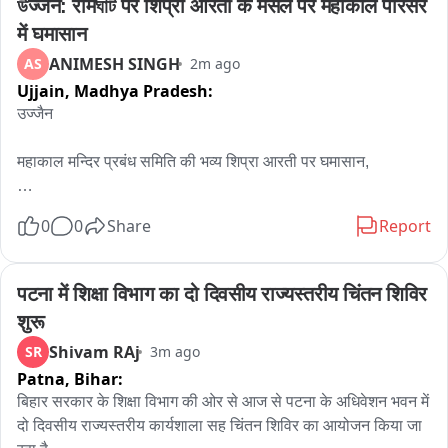
উज्जैन: रामঘাট पर शिप्रा आरती के मसले पर महाकाल परिसर 
में घमासान
ANIMESH SINGH
AS
2m ago
Ujjain,
Madhya Pradesh:
उज्जैन

महाकाल मन्दिर प्रबंध समिति की भव्य शिप्रा आरती पर घमासान,

कांग्रेस नेत्री के पति पण्डे राजेश त्रिवेदी के नेतृत्व में नदी के पंडो के एक गुट 
0
0
Share
Report
ने किया विरोध प्रदर्शन,

पंडो के एक गुट ने महाकाल मंदिर समिति द्वारा की रही शिप्रा नदी की आरती 
पटना में शिक्षा विभाग का दो दिवसीय राज्यस्तरीय चिंतन शिविर 
का किया विरोध,

शुरू
Shivam RAj
SR
3m ago
विरोध स्वरूप रामघाट पर एक घंटे का किया गया जल सत्याग्रह,

Patna,
Bihar:
महाकाल मंदिर समिति द्वारा सिंहस्थ की तर्ज पर हरिद्वार जैसी भव्य आरती की 
बिहार सरकार के शिक्षा विभाग की ओर से आज से पटना के अधिवेशन भवन में 
जा रही है,

दो दिवसीय राज्यस्तरीय कार्यशाला सह चिंतन शिविर का आयोजन किया जा 