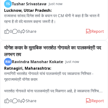
Tushar Srivastava
TS
Just now
Lucknow,
Uttar Pradesh:
जहां आपकी सरकार है, वहां नहीं जा रहे, प्रयागराज जा रहे हैं : पंकज

राज्यसभा सांसद दिनेश शर्मा के बयान पर CM योगी ने कहा है कि भारत में 
रहना है तो वंदे मातरम कहना जरूरी है।
राहुल गांधी के प्रयागराज कार्यक्रम पर यूपी बीजेपी अध्यक्ष का निशाना

0
0
Share
Report
‘छात्रों की मांगों पर झारखंड में जाकर बात क्यों नहीं करते?’ : पंकज चौधरी
योगेश कदम के मुताबिक भरतशेठ गोगावले का पालकमंत्री पद 
लगभग तय
Ravindra Manohar Kokate
RM
Just now
Ratnagiri,
Maharashtra:
रत्नागिरी भरतशेठ गोगावले यांचं पालकमंत्री पद जवळपास निश्चित - 
गृहराज्यमंत्री योगेश कदम

भरतशेठ गोगावले यांना पालकमंत्री पद मिळणार आहे, हे जवळपास निश्चित 
झालं आहे, याबाबतची अधिकृत घोषणा व्हायची आहे, अशी माहिती 
0
0
Share
Report
गृहराज्यमंत्री योगेश कदम यांनी दिली आहे.. सच्चा शिवसैनिकाला न्याय 