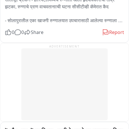
झटका, रुग्णाचे प्राण वाचवतानााची घटना सीसीटीव्ही कॅमेरात कैद

- सोलापुरातील एका खाजगी रुग्णालयात उपचारासाठी आलेल्या रुग्णाला 
अचानकाला तीव्र हृदयविकाराचा झटका  

0
0
Share
Report
- हॉस्पिटल प्रशासनाच्या सतर्कतेमुळे वाचले रुग्णाचे प्राण 

ADVERTISEMENT
- जागेवरच योग्य ते उपचार मिळाल्याने रुग्ण मृत्यूच्या दाढेतून बाहेर

- रुग्णाला तीव्र झटका आल्यानंतर उपचार करतानाची संपूर्ण घटना 
सीसीटीव्ही कॅमेऱ्यात कैद