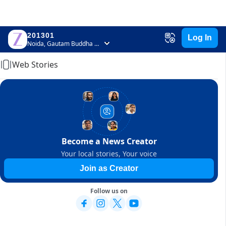
201301
Log In
Home
Noida, Gautam Buddha Nagar, Uttar Pradesh
Web Stories
Become a News Creator
Your local stories, Your voice
Join as Creator
Follow us on