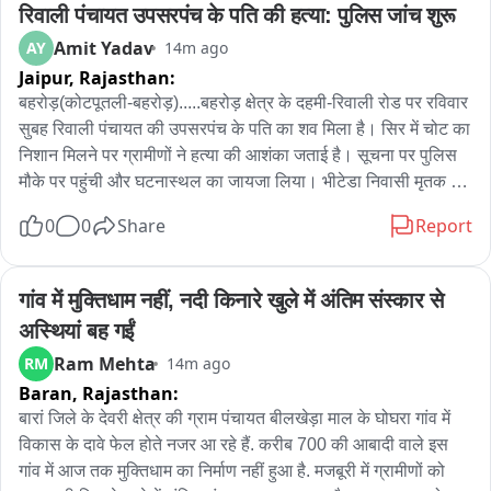
रिवाली पंचायत उपसरपंच के पति की हत्या: पुलिस जांच शुरू
Amit Yadav
AY
14m ago
यह CAG की दूसरी सबसे बड़ी फाइंडिंग थी

Jaipur,
Rajasthan:
उसके बाद बार बार टैक्स चोरी हो रहा है

बहरोड़(कोटपूतली-बहरोड़).....बहरोड़ क्षेत्र के दहमी-रिवाली रोड पर रविवार 
सुबह रिवाली पंचायत की उपसरपंच के पति का शव मिला है। सिर में चोट का 
मगर उसके ऊपर भी सरकार कभी कार्रवाई नहीं करती थी

निशान मिलने पर ग्रामीणों ने हत्या की आशंका जताई है। सूचना पर पुलिस 
मौके पर पहुंची और घटनास्थल का जायजा लिया। भीटेडा निवासी मृतक 
6 करोड़ 10 लाख ईवे बिल जो बने

उपदेश यादव की पत्नी बबिता यादव रिवाली पंचायत की उपसरपंच है। उपदेश 
0
0
Share
Report
आरओ वाटर सप्लाई का काम करते थे। घटना की सूचना मिलते ही बड़ी 
उसमें केवल 0.1% ही कार्रवाई की गई

संख्या में ग्रामीण मौके पर जमा हो गए। सूचना के बाद बहरोड़ थानाधिकारी 
रविंद्र कुमार पुलिस बल के साथ घटनास्थल पर पहुंचे और जायजा लिया। 
गांव में मुक्तिधाम नहीं, नदी किनारे खुले में अंतिम संस्कार से 
यानी केवल 70 मामलों में ही सरकार ने कार्रवाई की

पुलिस के अनुसार, मृतक के सिर पर चोट के निशान मिले हैं। प्रथम दृष्टया 
अस्थियां बह गईं
पुलिस ने हत्या का अंदेशा जताया है। पुलिस का कहना है कि मौत के 
Ram Mehta
RM
14m ago
यह कोई छोटी बात नहीं गंभीर विषय है

वास्तविक कारणों का खुलासा पोस्टमॉर्टम और एफएसएल जांच के बाद ही हो 
Baran,
Rajasthan:
सकेगा। घटनाास्थल से सबूत जुटाने के लिए एफएसएल टीम को भी मौके पर 
सरकार के पास सारा डाटा था

बुलाया गया है। पुलिस ने मृतक के मोबाइल फोन की कॉल डिटेल और अन्य 
बारां जिले के देवरी क्षेत्र की ग्राम पंचायत बीलखेड़ा माल के घोघरा गांव में 
जानकारियां खंगालना शुरू कर दिया है, ताकि यह पता लगाया सके कि 
विकास के दावे फेल होते नजर आ रहे हैं. करीब 700 की आबादी वाले इस 
जो लोग GST की चोरी कर रहे हैं

उपदेश यादव मौत से पहले किन लोगों के संपर्क में थे। घटना की जानकारी 
गांव में आज तक मुक्तिधाम का निर्माण नहीं हुआ है. मजबूरी में ग्रामीणों को 