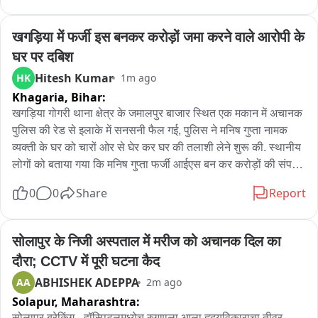
खगड़िया में फर्जी इस बनकर करोड़ों जमा करने वाले आरोपी के 
घर पर दबिश
Hitesh Kumar
HK
1m ago
Khagaria,
Bihar:
खगड़िया गोगरी थाना क्षेत्र के जमालपुर बाजार स्थित एक मकान में अचानक 
पुलिस की रेड से इलाके में सनसनी फैल गई, पुलिस ने मनिष गुप्ता नामक 
व्यक्ती के घर को चारों ओर से घेर कर घर की तलाशी लेने शुरू की. स्थानीय 
लोगों को बताया गया कि मनिष गुप्ता फर्जी आईएस बन कर करोड़ों की संपत्ति 
जमा किया है, उसी को लेकर दिल्ली और पटना से मिली गुप्त जानकारी के 
0
0
Share
Report
आधार पर ये रेड की गई है. इसबीच पुलिस ने मनिष को हिरासत में लेते हुए 
उसके घर पर लगी दो महंगी गाड़ियां जिसके ऊपर Government of India 
का बोर्ड लगा है उसे भी जप्त कर लिया है साथ ही घर से कई महत्वपूर्ण 
सोलापुर के निजी अस्पताल में मरीज को अचानक दिल का 
कागजात भी जप्त किए गए हैं. अब पुलिस की ओर से जब आधिकारिक रूप से 
दौरा; CCTV में पूरी घटना कैद
जानकारी दी जाएगी तब ही स्पष्ट होगा कि पुलिस ने किस आधार पर कार्रवाई 
ABHISHEK ADEPPA
AA
2m ago
की और छापेमारी में क्या सब बरामद हुआ.
Solapur,
Maharashtra:
सोलापूर ब्रेकिंग - हॉस्पिटलमध्येच रुग्णाला आला हृदयविकाराचा तीव्र 