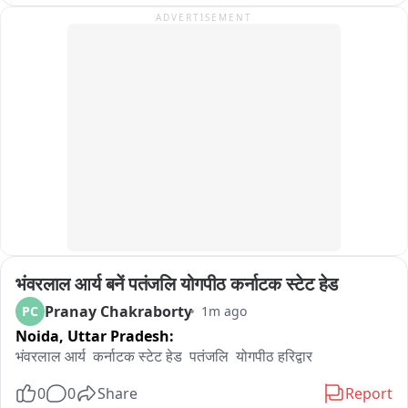
एकनाथ शिंदे साहेबांच्या माध्यमातून मिळतोय, त्यामुळे आमच्या शुभेच्छा 
ADVERTISEMENT
भरतशेठ यांच्यासोबत असल्याचं योगेश कदम यांनी म्हटलं आहे..
भंवरलाल आर्य बनें पतंजलि योगपीठ कर्नाटक स्टेट हेड
Pranay Chakraborty
PC
1m ago
Noida,
Uttar Pradesh:
भंवरलाल आर्य  कर्नाटक स्टेट हेड  पतंजलि  योगपीठ हरिद्वार
0
0
Share
Report