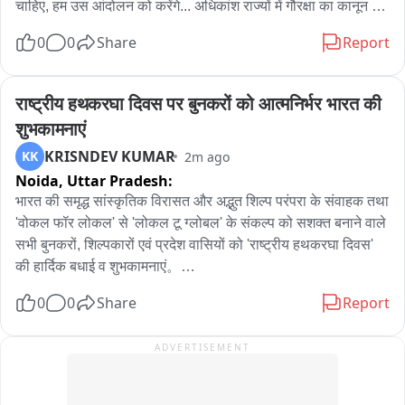
लगातार हुई इन दो बड़ी कार्रवाइयों से दरभंगा में सक्रिय शराब तस्करों के 
चाहिए, हम उस आंदोलन को करेंगे... अधिकांश राज्यों में गौरक्षा का कानून 
संगठित गिरोह पर बड़ा शिकंजा कसता नजर आ रहा है।
बना है और वह मजबूत होगा। हम मंदिरों की मुक्ति के संघर्ष को सफल करेंगे। 
0
0
Share
Report
भारत सरकार हमारे मंदिरों को हमें वापस सौंपे इस पर हम काम करेंगे।"
राष्ट्रीय हथकरघा दिवस पर बुनकरों को आत्मनिर्भर भारत की 
शुभकामनाएं
KRISNDEV KUMAR
KK
2m ago
Noida,
Uttar Pradesh:
भारत की समृद्ध सांस्कृतिक विरासत और अद्भुत शिल्प परंपरा के संवाहक तथा 
'वोकल फॉर लोकल' से 'लोकल टू ग्लोबल' के संकल्प को सशक्त बनाने वाले 
सभी बुनकरों, शिल्पकारों एवं प्रदेश वासियों को 'राष्ट्रीय हथकरघा दिवस' 
की हार्दिक बधाई व शुभकामनाएं。

0
0
Share
Report
हथकरघा भारत की आत्मनिर्भरता, कौशल, सृजनशीलता और सांस्कृतिक 
अस्मिता का जीवंत प्रतीक है。

ADVERTISEMENT
आइए, स्वदेशी उत्पादों को अपनाकर आत्मनिर्भर भारत के संकल्प को और 
सशक्त बनाएं।