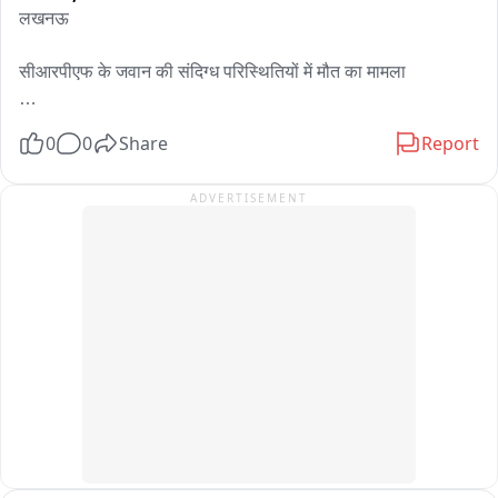
लखनऊ 

सीआरपीएफ के जवान की संदिग्ध परिस्थितियों में मौत का मामला

0
0
Share
Report
 परिजनों ने बुद्धेश्वर चौराहे पर जवान की बॉडी को रोका

ADVERTISEMENT
 मणिपुर में तैनात सीआरपीएफ के जवान की संदिग्ध परिस्थितियों में गोली 
लगने से हुई थी मौत 

 मौत के बाद लखनऊ एयरपोर्ट पर पहुंची बॉडी 

 परिजनों का कहना शरीर में तीन गोलियां लगने से हुई मौत
