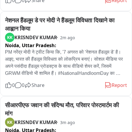
0
0
Share
Report
यह निर्णय किसानों की आय बढ़ाने, ग्रामीण उद्यमिता को प्रोत्साहन देने, 
जैविक अपशिष्ट को 'वेस्ट टू वेल्थ' में बदलने के साथ ही निवेश को गति देने 
तथा देश की ऊर्जा सुरक्षा को सशक्त बनाने में मील का पत्थर सिद्ध होगा।

नेशनल हैंडलूम डे पर मोदी ने हैंडलूम विविधता दिखाने का 
आह्वान किया
इस दूरदर्शी, पर्यावरण हितैषी एवं जनकल्याणकारी निर्णय के लिए प्रधानमंत्री 
KRISNDEV KUMAR
KK
2m ago
जी का हार्दिक आभार।
Noida,
Uttar Pradesh:
PM नरेंद्र मोदी ने ट्वीट किया कि, '7 अगस्त को 'नेशनल हैंडलूम डे' है। 
आइए, भारत की हैंडलूम विविधता को लोकप्रिय बनाएं। सोशल मीडिया पर 
अपने पसंदीदा हैंडलूम प्रोडक्ट्स के साथ वीडियो शेयर करें, जिसमें 
GRWM वीडियो भी शामिल हैं। #NationalHandloomDay का 
इस्तेमाल करना न भूलें।
0
0
Share
Report
सीआरपीएफ जवान की संदिग्ध मौत, परिवार पोस्टमार्टम की 
मांग
KRISNDEV KUMAR
KK
3m ago
Noida,
Uttar Pradesh: