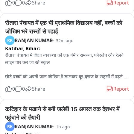
0
0
Share
Report
प्रशासन ने परिजनों को सौप दिया। वहीं, परिजन दोनों का शव लेकर झांसी 
से प्रयागराज के रवाना हो गए हैं।
रौतारा पंचायत में एक भी प्राथमिक विद्यालय नहीं, बच्चों को 
जोखिम भरे रास्तों से पढ़ाई
RANJAN KUMAR
RK
32m ago
Katihar,
Bihar:
रौतारा पंचायत में शिक्षा व्यवस्था की एक गंभीर समस्या, फोरलेन और रेलवे 
लाइन पार कर जा रहे स्कूल

छोटे बच्चों को अपनी जान जोखिम में डालकर दूर-दराज के स्कूलों में पढ़ने 
जाने के लिए ग्रामीण मजबूर

0
0
Share
Report
एनएच-131ए फोरलेन और रेलवे लाइन के पूरब दिशा में बसे हजारों लोगों के 
बीच एक भी प्राथमिक या मध्य विद्यालय नहीं

रौतारा पंचायत की लगभग 60 प्रतिशत आबादी पूर्वी हिस्से में निवास करता है

कटिहार के मखाने से बनी जलेबी 15 अगस्त तक देशभर में 
फोरलेन सड़क और रेलवे लाइन पार करने के दौरान हमेशा दुर्घटना का खतरा 
पहुंचाने की तैयारी
व जोखिम भरा

RANJAN KUMAR
RK
1h ago
कटिहार जिला के कोढ़ा प्रखंड के रौतारा पंचायत में शिक्षा व्यवस्था की एक 