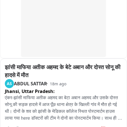
বাসিন্দাদের দাবি,তাদের গ্রামের বাসিন্দারা চাঁদা তুলে এই বাঁশের সাঁকোটি তৈরি করেছে।
SIR समिति की जिम्मेदारी मनोज रावत को

সাঁকো থেকে কিছু দূরে ভগবন্তপুর-১ পঞ্চায়েতের তৈরি একটি কাঠের সেতু ছিল।সেটি 
কয়েকবছর আগেই জলের তোড়ে ভেঙে যায়।ভারি বৃষ্টির জেরে গ্রামবাসীর তৈরি বাঁশের 
चार्जशीट समिति की कमान करण माहरा को

সাঁকো জলে ডুবে গিয়েছে।তারউপর দিয়ে ঝুঁকি নিয়ে চলছে নদী পারাপার।নদীর জল 
আরও বাড়ার আশঙ্কায় গ্রামবাসীর উদ্যোগে একটি নৌকারও ব্যবস্থা করা হয়েছে।
2027 विधानसभा चुनाव की तैयारियों को लेकर कांग्रेस ने तेज किया संगठन 
তৃণমূল সরকারের আমলে একাধিক বার ঘোষকিরা এলাকায় নদীর উপর একটি ব্রিজ তৈরির 
अभियान

দাবি জানিয়েও তা হয়নি।নতুন সরকারের কাছে বাসিন্দাদের আশা এবার স্থায়ী সমাধান 
হবে।স্থায়ী সমাধানের আশ্বাস দিয়েছেন চন্দ্রকোণার বিজেপি বিধায়ক সুকান্ত 
पीसीसी चीफ गणेश गोदियाल के नेतृत्व में काम करेगी नई टीम
দোলই।
झांसी माफिया अतीक अहमद के बेटे अबान और दोस्त सोनू की 
हादसे में मौत
ABDUL SATTAR
AS
18m ago
Jhansi,
Uttar Pradesh:
एंकर-झांसी माफिया अतीक अहमद का बेटा अबान अहमद और उसके दोस्त 
सोनू की सड़क हादसे में आज पूँछ थाना क्षेत्र के खिल्ली गांव में मौत हो गई 
थी। दोनों के शव को झांसी के मेडिकल कॉलेज स्थित पोस्टमार्टम हाउस 
लाया गया here डॉक्टरों की टीम ने दोनों का पोस्टमार्टम किया। साथ ही 
वीडियोग्राफी भी की गई। इसके बाद अबान और सोनू की बॉडी को पुलिस 