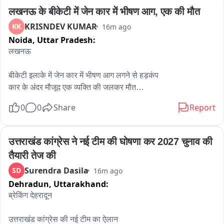
 दोबारा पोस्टमार्टम करने की परिवार के लोग कर रहे मांग
लखनऊ के बीकेटी में जेन कार में भीषण आग, एक की मौत
KRISNDEV KUMAR
KK
16m ago
Noida,
Uttar Pradesh:
लखनऊ

बीकेटी इलाके में जेन कार में भीषण आग लगने से हड़कंप

कार के अंदर मौजूद एक व्यक्ति की जलकर मौत

सूचना मिलते ही बीकेटी से दमकल की दो गाड़ियों मौके पर पहुंचीं

0
0
Share
Report
दमकल कर्मियों ने कड़ी मशकत के बाद आग पर पाया काबू

घटना के समय कार में एक ही व्यक्ति सवार बताया जा रहा है

मौके पर पहुंची पुलिस मृतक की पहचान कराने में जुटी

उत्तराखंड कांग्रेस ने नई टीम की घोषणा कर 2027 चुनाव की 
शव को कब्जे में लेकर पोस्टमार्टम के लिए भेजा गया

तैयारी तेज की
प्राथमिक जांच में शॉर्ट सर्किट से आग लगने की आशंका, जांच जारी
Surendra Dasila
SD
16m ago
Dehradun,
Uttarakhand:
ब्रेकिंग देहरादून 

उत्तराखंड कांग्रेस की नई टीम का ऐलान 
