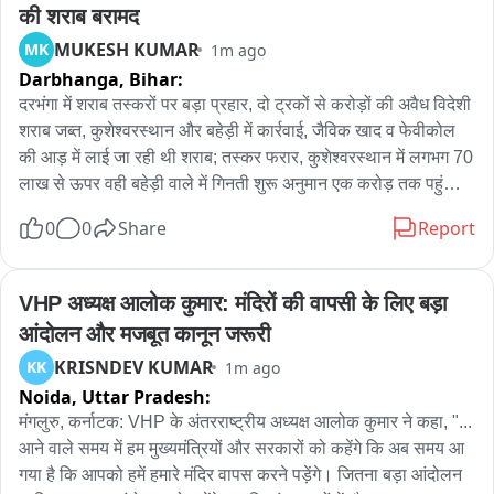
की शराब बरामद
MUKESH KUMAR
MK
1m ago
Darbhanga,
Bihar:
दरभंगा में शराब तस्करों पर बड़ा प्रहार, दो ट्रकों से करोड़ों की अवैध विदेशी 
शराब जब्त, कुशेश्वरस्थान और बहेड़ी में कार्रवाई, जैविक खाद व फेवीकोल 
की आड़ में लाई जा रही थी शराब; तस्कर फरार, कुशेश्वरस्थान में लगभग 70 
लाख से ऊपर वही बहेड़ी वाले में गिनती शुरू अनुमान एक करोड़ तक पहुंचा.

0
0
Share
Report
दरभंगा में शराब तस्करों के खिलाफ पुलिस को लगातार दूसरी बड़ी सफलता 
मिली है। पहले कुशेश्वरस्थान के आसो चौर में 18 चक्का ट्रक के गुप्त 
तहखाने से जैविक खाद की बोरियों के नीचे छिपाकर लाई जा रही 3492 
VHP अध्यक्ष आलोक कुमार: मंदिरों की वापसी के लिए बड़ा 
लीटर विदेशी शराब बरामद की गई。

आंदोलन और मजबूत कानून जरूरी
KRISNDEV KUMAR
KK
1m ago
वहीं बहेड़ी थाना क्षेत्र के शिवराम गांव में खेत के पास फंसे एक कंटेनर से 
Noida,
Uttar Pradesh:
फेवीकोल के सामान की आड़ में भारी मात्रा में शराब बरामद हुई। दोनों मामलों 
में चालक और तस्कर मौके से फरार। पुलिस जब्त वाहनों, मोबाइल और अन्य 
मंगलुरु, कर्नाटक: VHP के अंतरराष्ट्रीय अध्यक्ष आलोक कुमार ने कहा, "... 
साक्ष्यों के आधार पर पूरे तस्करी नेटवर्क की जांच में जुटी है。

आने वाले समय में हम मुख्यमंत्रियों और सरकारों को कहेंगे कि अब समय आ 
गया है कि आपको हमें हमारे मंदिर वापस करने पड़ेंगे। जितना बड़ा आंदोलन 