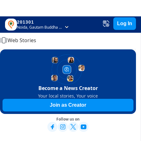
201301
Log In
Home
Noida, Gautam Buddha Nagar, Uttar Pradesh
Web Stories
Become a News Creator
Your local stories, Your voice
Join as Creator
Follow us on