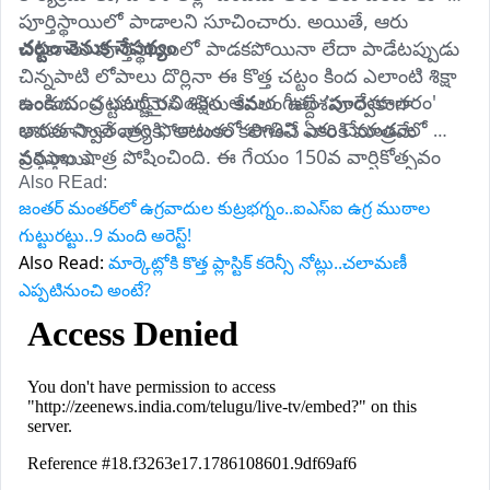
పూర్తిస్థాయిలో పాడాలని సూచించారు. అయితే, ఆరు 
చట్టం వెనుక నేపథ్యం
చరణాలు పూర్తిస్థాయిలో పాడకపోయినా లేదా పాడేటప్పుడు 
చిన్నపాటి లోపాలు దొర్లినా ఈ కొత్త చట్టం కింద ఎలాంటి శిక్షా 
బంకించంద్ర ఛటర్జీ రచించిన అమర గీతం 'వందేమాతరం' 
ఉండదు. చట్టపరమైన శిక్షలు కేవలం ఉద్దేశపూర్వకంగా 
భారత స్వాతంత్ర్య పోరాటంలో జాతిని ఏకం చేయడంలో 
అవమానించే వారికి, ఆటంకం కలిగించే వారికి మాత్రమే 
ప్రముఖ పాత్ర పోషించింది. ఈ గేయం 150వ వార్షికోత్సవం 
వర్తిస్తాయి.
సందర్భంగా దేశంలో జాతీయ చైతన్యాన్ని, సాంస్కృతిక 
Also REad: 
జంతర్‌ మంతర్‌లో ఉగ్రవాదుల కుట్రభగ్నం..ఐఎస్ఐ ఉగ్ర ముఠాల
వారసత్వాన్ని మరింత ఇనుమడింపజేసే లక్ష్యంతో ప్రభుత్వం 
గుట్టురట్టు..9 మంది అరెస్ట్!
ఈ చారిత్రక చట్టాన్ని తీసుకొచ్చింది.
Also Read:
మార్కెట్లోకి కొత్త ప్లాస్టిక్ కరెన్సీ నోట్లు..చలామణీ
ఎప్పటినుంచి అంటే?