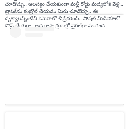
చూడొచ్చు.. ఆలస్యం చేయకుండా మళ్లీ రోడ్డు మధ్యలోకి వెళ్లి 
ట్రాఫిక్‌ను కంట్రోల్‌ చేయడం మీరు చూడొచ్చు.. ఈ 
దృశ్యాలన్నింటినీ కెమెరాలో చిత్రీకరించి.. సోషల్ మీడియాలో 
పోస్ట్ చేయగా.. అది కాస్తా క్షణాల్లో వైరల్‌గా మారింది.