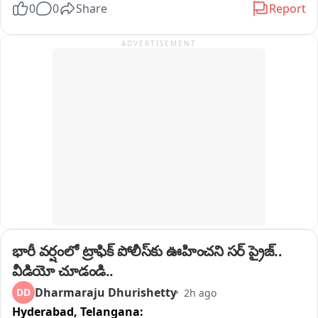
0
0
Share
Report
ADVERTISEMENT
భారీ వర్షంలో ట్రాఫిక్ పోలీస్‌కు ఊహించని సర్ ప్రైజ్.. 
వీడియో చూడండి..
Dharmaraju Dhurishetty
DD
2h ago
Hyderabad,
Telangana: