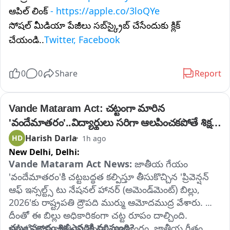
ఆపిల్ లింక్
- https://apple.co/3loQYe
సోషల్ మీడియా పేజీలు సబ్‌స్క్రైబ్ చేసేందుకు క్లిక్
చేయండి..
Twitter, Facebook
0
0
Share
Report
Vande Mataram Act: చట్టంగా మారిన 
'వందేమాతరం'..విద్యార్థులు సరిగా ఆలపించకపోతే శిక్ష 
పడుతుందా?
Harish Darla
HD
1h ago
New Delhi,
Delhi:
Vande Mataram Act News: 
జాతీయ గేయం 
'వందేమాతరం'కి చట్టబద్ధత కల్పిస్తూ తీసుకొచ్చిన 'ప్రివెన్షన్ 
ఆఫ్ ఇన్సల్ట్స్ టు నేషనల్ హానర్ (అమెండ్‌మెంట్) బిల్లు, 
2026'కు రాష్ట్రపతి ద్రౌపది ముర్ము ఆమోదముద్ర వేశారు. 
దీంతో ఈ బిల్లు అధికారికంగా చట్ట రూపం దాల్చింది. 
చట్టం ప్రకారం శిక్ష ఎవరికి వర్తిస్తుంది?
ఇప్పటివరకు జాతీయ జెండా, రాజ్యాంగం, జాతీయ గీతం 