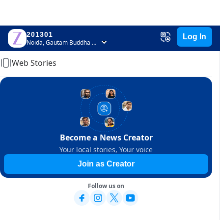
201301
Log In
Home
Noida, Gautam Buddha Nagar, Uttar Pradesh
Web Stories
Become a News Creator
Your local stories, Your voice
Join as Creator
Follow us on