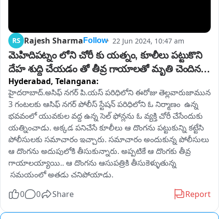
Rajesh Sharma
RS
22 Jun 2024, 10:47 am
Follow
మెహిదిపట్నం లోని చోరీ కు యత్నం, కూలీలు పట్టుకొని 
దేహ శుద్ధి చేయడం తో తీవ్ర గాయాలతో మృతి చెందిన 
Hyderabad,
Telangana:
దొంగ
హైదరాబాద్.అసిఫ్ నగర్ పి.యస్ పరిధిలోని ఈరోజు తెల్లవారుజామున 
3 గంటలకు ఆసిఫ్ నగర్ పోలీస్ స్టేషన్ పరిధిలోని ఓ నిర్మాణం  ఉన్న 
భవవంలో యువకుల వద్ద ఉన్న సెల్ ఫోన్లను ఓ వ్యక్తి చోరీ చేసేందుకు 
యత్నించాడు. అక్కడ పనిచేసే కూలీలు ఆ దొంగను పట్టుకున్ని కట్టేసి 
పోలీసులకు సమాచారం ఇచ్చారు. సమాచారం అందుకున్న పోలీసులు 
ఆ దొంగను అదుపులోకి తీసుకున్నారు. అప్పటికే ఆ దొంగకు తీవ్ర 
గాయాలయ్యాయి.. ఆ దొంగను ఆసుపత్రికి తీసుకెళ్ళుతున్న 
 సమయంలో అతడు చనిపోయాడు.
0
0
Share
Report