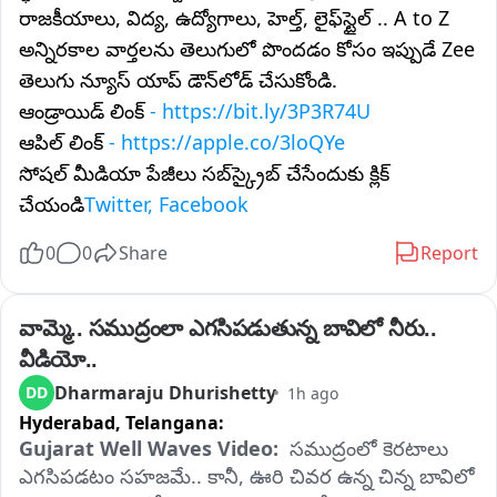
రాజకీయాలు, విద్య, ఉద్యోగాలు, హెల్త్, లైఫ్‌స్టైల్ .. A to Z
అన్నిరకాల వార్తలను తెలుగులో పొందడం కోసం ఇప్పుడే Zee
తెలుగు న్యూస్ యాప్ డౌన్‌లోడ్ చేసుకోండి.
ఆండ్రాయిడ్ లింక్
- https://bit.ly/3P3R74U
ఆపిల్ లింక్
- https://apple.co/3loQYe
సోషల్ మీడియా పేజీలు సబ్‌స్క్రైబ్ చేసేందుకు క్లిక్
చేయండి
Twitter, Facebook
0
0
Share
Report
వామ్మె.. సముద్రంలా ఎగసిపడుతున్న బావిలో నీరు.. 
వీడియో..
Dharmaraju Dhurishetty
DD
1h ago
Hyderabad,
Telangana:
Gujarat Well Waves Video: 
 సముద్రంలో కెరటాలు 
ఎగసిపడటం సహజమే.. కానీ, ఊరి చివర ఉన్న చిన్న బావిలో 