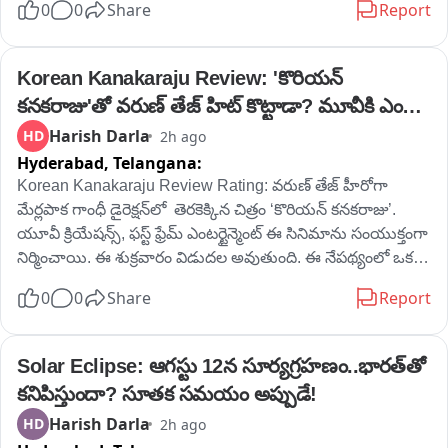
0
0
Share
Report
Korean Kanakaraju Review: 'కొరియన్ 
కనకరాజు'తో వరుణ్ తేజ్ హిట్ కొట్టాడా? మూవీకి ఎంత 
రేటింగ్ ఇవ్వొచ్చంటే?
Harish Darla
HD
2h ago
Hyderabad,
Telangana:
Korean Kanakaraju Review Rating: వరుణ్ తేజ్ హీరోగా 
మేర్లపాక గాంధీ డైరెక్షన్‌లో  తెరకెక్కిన చిత్రం ‘కొరియన్ కనకరాజు’.  
యూవీ క్రియేషన్స్, ఫస్ట్ ఫ్రేమ్ ఎంటర్టైన్మెంట్ ఈ సినిమాను సంయుక్తంగా 
నిర్మించాయి. ఈ శుక్రవారం విడుదల అవుతుంది. ఈ నేపథ్యంలో ఒక 
రోజు ముందుగా పెయిడ్ ప్రీమియర్స్ ప్రదర్శించారు. మరి ఈ  
0
0
Share
Report
సినిమాతో వరుణ్ తేజ్‌కు మేర్లపాక గాంధీ హిట్ అందించాడా లేదా మన 
మూవీ రివ్యూలో చూద్దాం.
Solar Eclipse: ఆగస్టు 12న సూర్యగ్రహణం..భారత్‌తో 
కనిపిస్తుందా? సూతక సమయం అప్పుడే!
Harish Darla
HD
2h ago