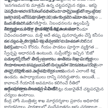
'జనగణమన'కు మాత్రమే ఉన్న చట్టపరమైన రక్షణ.. ఇకపై 
ఎవరైనా కావాలనే వందేమాతరం గానాన్ని అడ్డుకున్నా, లేదా 
'వందేమాతరం'కి కూడా లభించింది. పార్లమెంట్‌లో రాజ్యసభ 
అది ఆలపించే సమావేశాలకు భంగం కలిగించినా ఈ చట్టం 
(జులై 29), లోక్‌సభ (జులై 30) ఈ బిల్లును ఆమోదించిన 
కింద నేరంగా పరిగణిస్తారు. నిబంధనలను ఉల్లంఘిస్తే 
సంగతి తెలిసిందే.
విద్యార్థులు సరిగా పాడకపోతే శిక్ష ఉంటుందా?
గరిష్టంగా మూడేళ్ల జైలు శిక్ష, జరిమానా లేదా రెండూ 
విధించబడతాయి. మళ్లీ అదే తప్పు పునరావృతం చేస్తే కనీసం 
ఈ చట్టం ఏ పౌరుడినీ వందేమాతరం బలవంతంగా 
ఒక సంవత్సరం జైలు శిక్ష తప్పదని 'ది హిందూ' నివేదిక 
ఆలపించాలని కోరదు. గేయం పాడటం పూర్తిగా వ్యక్తిగత 
పేర్కొంది.
స్వేచ్ఛపై ఆధారపడి ఉంటుంది. సుప్రీంకోర్టు ఇచ్చిన 'బిజో 
బడులలో రోజూ పాడే అలవాటు ఉండటం వల్ల విద్యార్థులు 
ఎమ్మాన్యుయేల్' తీర్పు ప్రకారం.. జాతీయ గీతాలు లేదా 
సాధారణంగా తప్పులు చేయరు. ఒకవేళ పొరపాటున ఏమైనా 
గేయాలాలాపన సమయంలో నిశ్శబ్దంగా నిలబడటం లేదా 
తప్పు దొర్లితే అది ఉద్దేశపూర్వకం కానందున ఎలాంటి శిక్ష 
పాల్గొనకపోవడం ఎలాంటి నేరం కాదు.
ఉండదు. ఉపాధ్యాయులు దాన్ని సరిదిద్దుతారు. అయితే, 
కావాలనే గేయానికి అవమానం కలిగించే రీతిలో 
ఆరు చరణాల నిబంధన ఏమిటి?
ఉద్దేశపూర్వకంగా తప్పుగా పాడినట్లు రుజువైతేనే చట్టపరమైన 
చర్యలు ఉంటాయి.
కేంద్ర హోం మంత్రిత్వ శాఖ మార్గదర్శకాల ప్రకారం అధికారిక 
కార్యక్రమాలు, పాఠశాలల్లో వందేమాతరం ఆరు చరణాలూ 