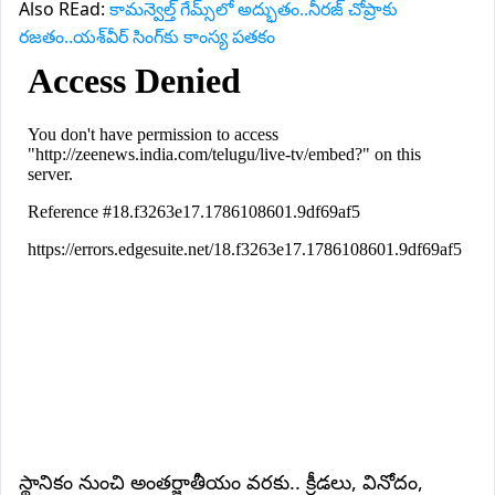
Also REad:
కామన్వెల్త్ గేమ్స్‌లో అద్భుతం..నీరజ్ చోప్రాకు
రజతం..యశ్‌వీర్ సింగ్‌కు కాంస్య పతకం
స్థానికం నుంచి అంతర్జాతీయం వరకు.. క్రీడలు, వినోదం,