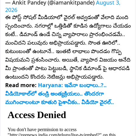
— Ankit Pandey (@iamankitpande)
August 3,
2026
ఈ పోస్ట్ సోషల్ మీడియాలో వైరల్ అవ్వడంతో వేలాది మంది
స్పందించారు. నగరాల్లో ఒత్తిడితో కూడిన ఉద్యోగాలు చేయడం
కంటే.. డిమాండ్ ఉండే చిన్న వ్యాపారాలు ప్రారంభించడమే..
మంచిదని పలువురు అభిప్రాయపడ్డారు. సొంత ఊరిలో..
కుటుంబంతో ఉంటూనే.. ఇంతటి లాభాలు పొందడం గొప్ప
విషయమని ప్రశంసించారు. అయితే, వ్యాపార విజయం అనేది
మీ ప్రాంతంతో పాటు పెట్టుబడి, స్థానిక డిమాండ్ పై ఆధారపడి
ఉంటుందని కొందరు నెటిజన్లు అభిప్రాయపడ్డారు.
Read more:
Haryana: ఇవేనా బంధాలు..?..
వీడియోకాల్‌లో తండ్రి అంత్యక్రియలు.. తొందరగా
ముగించాలంటూ కూతురి పైశాచీకం.. వీడియో వైరల్..