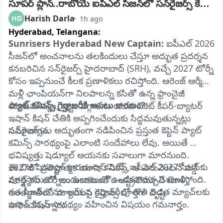
సూపర్ ప్లాన్..రాబోయే ఐపీఎల్ సీజన్‌లో సన్‌రైజర్స్ కెప్టెన్ 
ఇతనే!
Harish Darla
HD
1h ago
Hyderabad,
Telangana:
Sunrisers Hyderabad New Captain:
 ఐపీఎల్ 2026 
సీజన్‌లో అంచనాలను తలకిందులు చేస్తూ అద్భుత ప్రదర్శన 
కనబరిచిన సన్‌రైజర్స్ హైదరాబాద్ (SRH), వచ్చే 2027 టోర్నీ 
కోసం ఇప్పనుంచే కీలక ప్రణాళికలు రచిస్తోంది. ఆరెంజ్ ఆర్మీని 
మళ్లీ ఛాంపియన్‌గా నిలపాలన్న కసితో ఉన్న ఫ్రాంచైజీ 
ప్యాట్ కమిన్స్ గైర్హాజరీకి అసలు కారణం?
యాజమాన్యం, జట్టు పగ్గాలను యువ వికెట్ కీపర్-బ్యాటర్ 
ఇషాన్ కిషన్ చేతికి అప్పగించేందుకు సిద్ధమవుతున్నట్లు 
సన్‌రైజర్స్‌ను అద్భుతంగా నడిపించిన ప్రస్తుత కెప్టెన్ ప్యాట్ 
సమాచారం.
కమిన్స్ సారథ్యంపై ఎలాంటి సందేహాలు లేవు. అయితే 
భవిష్యత్తు షెడ్యూల్ ఆయనకు సవాలుగా మారనుంది. 
ఈ బిజీ షెడ్యూల్ కారణంగా కమిన్స్ ఐపీఎల్ 2027 సీజన్‌కు 
2027లో ప్రతిష్టాత్మక యాషెస్ సిరీస్, ఆ వెనువెంటనే వన్డే 
పూర్తిస్థాయిలో అందుబాటులో ఉండకపోవచ్చని తెలుస్తోంది. 
వరల్డ్ కప్ టోర్నీలు ఉండటంతో.. ఆస్ట్రేలియా దేశవాళీ, 
గత సీజన్‌లోనూ ఆయన గైర్హాజరీలో తొలి విడత మ్యాచ్‌లకు 
అంతర్జాతీయ మ్యాచ్‌లపై కమిన్స్ పూర్తిగా దృష్టి 
ఇషాన్ కిషన్ సారథ్యం వహించిన విషయం గమనార్హం.
సారించనున్నారు.