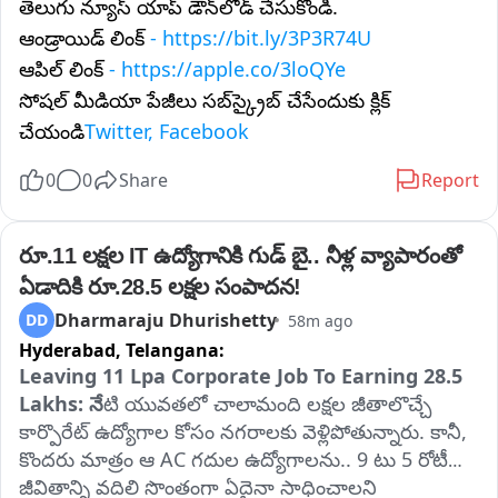
తెలుగు న్యూస్ యాప్ డౌన్‌లోడ్ చేసుకోండి.
ఆండ్రాయిడ్ లింక్
- https://bit.ly/3P3R74U
ఆపిల్ లింక్
- https://apple.co/3loQYe
సోషల్ మీడియా పేజీలు సబ్‌స్క్రైబ్ చేసేందుకు క్లిక్
చేయండి
Twitter, Facebook
0
0
Share
Report
రూ.11 లక్షల IT ఉద్యోగానికి గుడ్ బై.. నీళ్ల వ్యాపారంతో 
ఏడాదికి రూ.28.5 లక్షల సంపాదన!
Dharmaraju Dhurishetty
DD
58m ago
Hyderabad,
Telangana:
Leaving 11 Lpa Corporate Job To Earning 28.5 
Lakhs: నే
టి యువతలో చాలామంది లక్షల జీతాలొచ్చే 
కార్పొరేట్ ఉద్యోగాల కోసం నగరాలకు వెళ్లిపోతున్నారు. కానీ, 
కొందరు మాత్రం ఆ AC గదుల ఉద్యోగాలను.. 9 టు 5 రోటీన్ 
జీవితాన్ని వదిలి సొంతంగా ఏదైనా సాధించాలని 