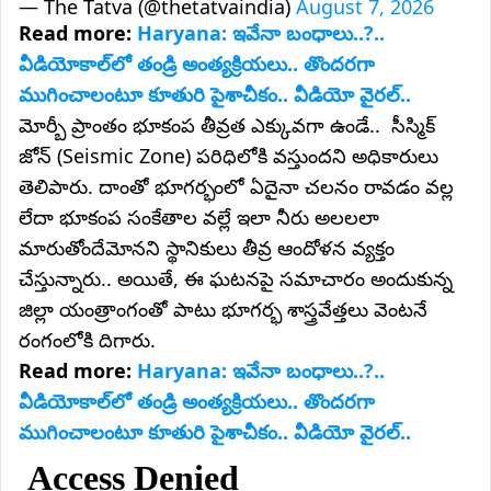
— The Tatva (@thetatvaindia)
August 7, 2026
Read more:
Haryana: ఇవేనా బంధాలు..?..
వీడియోకాల్‌లో తండ్రి అంత్యక్రియలు.. తొందరగా
ముగించాలంటూ కూతురి పైశాచీకం.. వీడియో వైరల్..
మోర్బీ ప్రాంతం భూకంప తీవ్రత ఎక్కువగా ఉండే.. సీస్మిక్
జోన్ (Seismic Zone) పరిధిలోకి వస్తుందని అధికారులు
తెలిపారు. దాంతో భూగర్భంలో ఏదైనా చలనం రావడం వల్ల
లేదా భూకంప సంకేతాల వల్లే ఇలా నీరు అలలలా
మారుతోందేమోనని స్థానికులు తీవ్ర ఆందోళన వ్యక్తం
చేస్తున్నారు.. అయితే, ఈ ఘటనపై సమాచారం అందుకున్న
జిల్లా యంత్రాంగంతో పాటు భూగర్భ శాస్త్రవేత్తలు వెంటనే
రంగంలోకి దిగారు.
Read more:
Haryana: ఇవేనా బంధాలు..?..
వీడియోకాల్‌లో తండ్రి అంత్యక్రియలు.. తొందరగా
ముగించాలంటూ కూతురి పైశాచీకం.. వీడియో వైరల్..