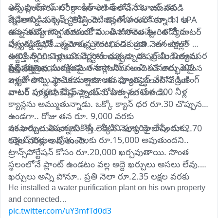
ఎక్స్ ప్లాట్‌ఫామ్‌లో అంకిత్ పాండే అనే యూజర్ తన 
అనుకుంటారు. సరిగ్గా ఇలాంటి ఆలోచనే ఓ యువకుడి 
స్నేహితుడి సక్సెస్ స్టోరీని నెటిజన్లతో పంచుకున్నారు. ఆ 
జీవితాన్ని మలుపు తిప్పింది.. బెంగళూరులో రూ. 11 LPA 
యువకుడు బెంగళూరులో మంచి జీతమొచ్చే.. ఉద్యోగం 
ఉన్న ఉద్యోగాన్ని వదులుకొని.. తన సొంత ఊరిలోనే వాటర్ 
చేస్తున్నప్పటికీ.. ప్రమోషన్ల వెంట పడకుండా.. తన సొంత 
ప్యూరిఫికేషన్ వ్యాపారం ప్రారంభించి.. ప్రతి నెలా లక్షల్లో 
ఊరికి తిరిగి వెళ్లాలని నిర్ణయించుకున్నాడు. ప్రజల నిత్యవసర 
ఆర్జిస్తున్న ఒక యువకుడి స్టోరీ ఇప్పుడు సోషల్ మీడియాను 
ప్రస్తుతం ఆ యువకుడు తన ప్లాంట్ నుంచి సుమారు 300 
అవసరమైన సురక్షితమైన తాగునీరు అందించే అద్భుతమైన 
షేక్‌ చేస్తోంది..
ఇళ్లతో పాటు స్థానిక దుకాణాలకు ఫ్యూరిఫైర్‌ చేసిన డ్రింకింగ్‌ 
వ్యాపారాన్ని ఎంచుకున్నాడు. తన సొంత స్థలంలోనే ఒక 
వాటర్‌ సరఫరా చేస్తున్నాడు. రోజుకు సగటున 300 నీళ్ల 
వాటర్ ప్యూరిఫికేషన్ ప్లాంట్‌ను ఏర్పాటు చేశాడు.
క్యాన్లను అమ్ముతున్నాడు. ఒక్కో క్యాన్ ధర రూ.30 చొప్పున 
ఉండగా.. రోజు తన రూ. 9,000 వరకు 
ఇక ఖర్చుల విషయానికొస్తే.. నీటిని ఫ్యూరిఫై చేసేందుకు, 
సంపాదించుతున్నాడు. ఈ లెక్కన నెలకు దాదాపు రూ.2.70 
కరెంట్‌ బిల్లుల కోసం నెలకు రూ.15,000 అవుతుందని.. 
లక్షల వరకు అవుతుంది.
ట్రాన్స్‌పోర్టేషన్ కోసం రూ.20,000 ఖర్చవుతాయి. సొంత 
స్థలంలోనే ప్లాంట్ ఉండటం వల్ల అద్దె ఖర్చులు అసలు లేవు.. 
ఖర్చులు అన్ని పోనూ.. ప్రతి నెలా రూ.2.35 లక్షల వరకు 
మిగులుతుంది. అంటే ఏడాదికి సుమారు రూ.28.5 లక్షల 
He installed a water purification plant on his own property 
వరకు సంపాదించుతున్నాడు.
and connected… 
pic.twitter.com/uY3mfTd0d3