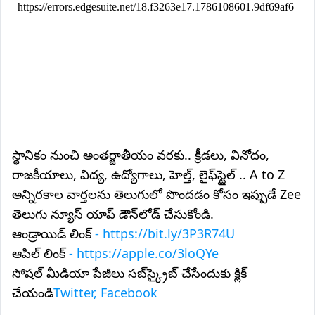
స్థానికం నుంచి అంతర్జాతీయం వరకు.. క్రీడలు, వినోదం,
రాజకీయాలు, విద్య, ఉద్యోగాలు, హెల్త్, లైఫ్‌స్టైల్ .. A to Z
అన్నిరకాల వార్తలను తెలుగులో పొందడం కోసం ఇప్పుడే Zee
తెలుగు న్యూస్ యాప్ డౌన్‌లోడ్ చేసుకోండి.
ఆండ్రాయిడ్ లింక్
- https://bit.ly/3P3R74U
ఆపిల్ లింక్
- https://apple.co/3loQYe
సోషల్ మీడియా పేజీలు సబ్‌స్క్రైబ్ చేసేందుకు క్లిక్
చేయండి
Twitter, Facebook