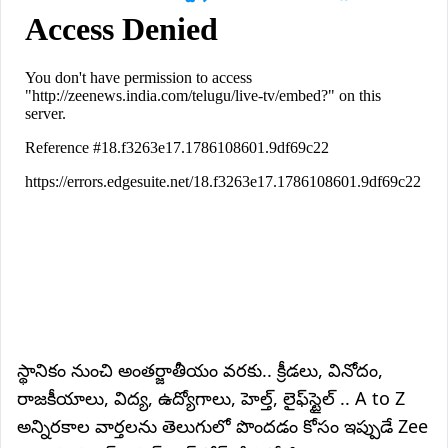
స్థానికం నుంచి అంతర్జాతీయం వరకు.. క్రీడలు, వినోదం,
రాజకీయాలు, విద్య, ఉద్యోగాలు, హెల్త్, లైఫ్‌స్టైల్ .. A to Z
అన్నిరకాల వార్తలను తెలుగులో పొందడం కోసం ఇప్పుడే Zee