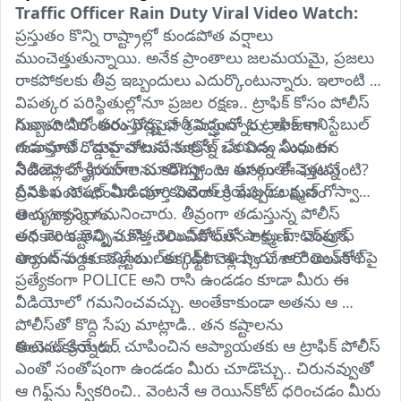
Traffic Officer Rain Duty Viral Video Watch:
ప్రస్తుతం కొన్ని రాష్ట్రాల్లో కుండపోత వర్షాలు 
ముంచెత్తుతున్నాయి. అనేక ప్రాంతాలు జలమయమై, ప్రజలు 
రాకపోకలకు తీవ్ర ఇబ్బందులు ఎదుర్కొంటున్నారు. ఇలాంటి 
విపత్కర పరిస్థితుల్లోనూ ప్రజల రక్షణ.. ట్రాఫిక్ కోసం పోలీస్ 
గువాహటిలో కురుస్తున్న భారీ వర్షంలో ఓ ట్రాఫిక్ కానిస్టేబుల్ 
సిబ్బంది నిరంతరం రోడ్లపైనే శ్రమిస్తున్నారు. తాజాగా 
తడుస్తూనే.. వాహనాలను కంట్రోల్‌ చేయడం మీరు ఈ 
గువాహటి రోడ్డుపై చోటుచేసుకున్న ఒక చిన్న సంఘటన 
వీడియోలో క్లియర్‌గా చూడొచ్చు.. ఆ మార్గంలో వెళ్తున్న 
నెటిజన్ల హృదయాలను కరిగిస్తోంది. అసలు ఈ ఘటనేంటి? 
ప్రముఖ సోషల్ మీడియా కంటెంట్ క్రియేటర్ లక్ష్మణ్ గోస్వామి 
దీనికి సంబంధించిన పూర్తి వివరాలు ఇప్పుడు మనం 
ఆ దృశ్యాన్ని గమనించారు. తీవ్రంగా తడుస్తున్న పోలీస్ 
తెలుసుకుందాం..
తన వెంట తెచ్చిన కొత్త రెయిన్‌కోట్‌తో పాటు వాటర్‌ప్రూఫ్ 
అధికారి కష్టాన్ని చూసి చలించిపోయిన లక్ష్మణ్.. వెంటనే 
ప్యాంట్‌ను ఆ కానిస్టేబుల్‌కు గిఫ్ట్‌గా ఇచ్చారు. ఆ రెయిన్‌కోట్‌పై 
ఆయన వద్దకు వెళ్లారు.. అక్కడికి వెళ్లి ఏం చేశారో తెలుసా?
ప్రత్యేకంగా POLICE అని రాసి ఉండడం కూడా మీరు ఈ 
వీడియోలో గమనించవచ్చు. అంతేకాకుండా అతను ఆ 
పోలీస్‌తో కొద్ది సేపు మాట్లాడి.. తన కష్టాలను 
కంటెంట్ క్రియేటర్ చూపించిన ఆప్యాయతకు ఆ ట్రాఫిక్ పోలీస్ 
తెలుసుకున్నారు..
ఎంతో సంతోషంగా ఉండడం మీరు చూడొచ్చు.. చిరునవ్వుతో 
ఆ గిఫ్ట్‌ను స్వీకరించి.. వెంటనే ఆ రెయిన్‌కోట్ ధరించడం మీరు 