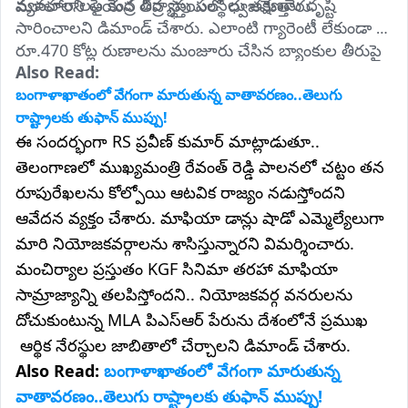
వ్యవహారాలపై కేంద్ర దర్యాప్తు సంస్థలు తక్షణమే దృష్టి 
మూలాలని ఆయన తీవ్ర స్థాయిలో ధ్వజమెత్తారు.
సారించాలని డిమాండ్ చేశారు. ఎలాంటి గ్యారెంటీ లేకుండా 
రూ.470 కోట్ల రుణాలను మంజూరు చేసిన బ్యాంకుల తీరుపై 
Also Read: 
కూడా ఈడీ, సీబీఐ విచారణ జరిపి అసలు సూత్రధారులను 
బయటకు తీయాలన్నారు.
బంగాళాఖాతంలో వేగంగా మారుతున్న వాతావరణం..తెలుగు
రాష్ట్రాలకు తుఫాన్ ముప్పు!
ఈ సందర్భంగా RS ప్రవీణ్ కుమార్ మాట్లాడుతూ..
తెలంగాణలో ముఖ్యమంత్రి రేవంత్ రెడ్డి పాలనలో చట్టం తన
రూపురేఖలను కోల్పోయి ఆటవిక రాజ్యం నడుస్తోందని
ఆవేదన వ్యక్తం చేశారు. మాఫియా డాన్లు షాడో ఎమ్మెల్యేలుగా
మారి నియోజకవర్గాలను శాసిస్తున్నారని విమర్శించారు.
మంచిర్యాల ప్రస్తుతం KGF సినిమా తరహా మాఫియా
సామ్రాజ్యాన్ని తలపిస్తోందని.. నియోజకవర్గ వనరులను
దోచుకుంటున్న MLA పిఎస్ఆర్ పేరును దేశంలోనే ప్రముఖ
ఆర్థిక నేరస్థుల జాబితాలో చేర్చాలని డిమాండ్ చేశారు.
Also Read:
బంగాళాఖాతంలో వేగంగా మారుతున్న
వాతావరణం..తెలుగు రాష్ట్రాలకు తుఫాన్ ముప్పు!