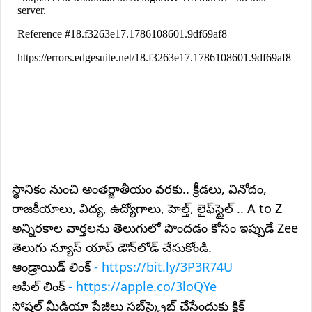
స్థానికం నుంచి అంతర్జాతీయం వరకు.. క్రీడలు, వినోదం,
రాజకీయాలు, విద్య, ఉద్యోగాలు, హెల్త్, లైఫ్‌స్టైల్ .. A to Z
అన్నిరకాల వార్తలను తెలుగులో పొందడం కోసం ఇప్పుడే Zee
తెలుగు న్యూస్ యాప్ డౌన్‌లోడ్ చేసుకోండి.
ఆండ్రాయిడ్ లింక్
- https://bit.ly/3P3R74U
ఆపిల్ లింక్
- https://apple.co/3loQYe
సోషల్ మీడియా పేజీలు సబ్‌స్క్రైబ్ చేసేందుకు క్లిక్