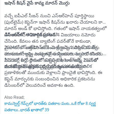
ఇషాన్ కిషన్ వైపే కావ్య మారన్ మొగ్గు
వచ్చే ఐపీఎల్ సీజన్ నుంచి ఎస్ఆర్‌హెచ్ పూర్తిస్థాయి 
(ఫుల్‌టైమ్) కెప్టెన్‌గా ఇషాన్ కిషన్‌ను ఖరారు చేయాలని కావ్య 
మారన్ అండ్ కో భావిస్తోంది. గతంలో ఇషాన్ నాయకత్వంలో 
డిసెంబర్‌లో అధికారిక ప్రకటన?
ఎస్ఆర్‌హెచ్ 7 మ్యాచ్‌లు ఆడి 4 విజయాలు నమోదు 
చేసింది. కేవలం తన బ్యాటింగ్ పవర్‌తోనే కాకుండా, 
2024లో ఎస్ఆర్‌హెచ్‌లోకి ఎంట్రీ ఇచ్చిన ప్యాట్ కమిన్స్ 
మైదానంలో ఒత్తిడిని జయించి జట్టును నడిపించిన తీరు 
హయాంలో జట్టు అద్భుతమైన విజయాలను సాధించింది. 
యాజమాన్యాన్ని ఎంతగానో ఆకట్టుకుంది. జట్టులో కొందరు 
2025లో ఆరో స్థానంలో నిలిచిన ఆరెంజ్ ఆర్మీ, 2026లో 
సీనియర్ల పేర్లు రేసులో ఉన్నప్పటికీ, లాంగ్‌టర్మ్ విజన్‌తో 
అయితే భవిష్యత్తును దృష్టిలో ఉంచుకుని దీర్ఘకాలిక 
మూడో స్థానంతో మెరుగైన ప్రదర్శన కనబరిచింది.
మేనేజ్‌మెంట్ ఇషాన్ వైపే సుముఖంగా ఉంది.
ప్రణాళికలతో ముందుకు వెళ్లాలని ఫ్రాంచైజీ భావిస్తోంది. ఈ 
కెప్టెన్ మార్పునకు సంబంధించిన అధికారిక ప్రకటనను 
డిసెంబర్‌లో వెలువరించే అవకాశం ఉంది.
Also Read; 
కామన్వెల్త్ గేమ్స్‌లో భారత్‌కు పతకాల పంట..ఒకే రోజు 8 స్వర్ణ
పతకాలు..భారత్‌ ఖాతాలో 39