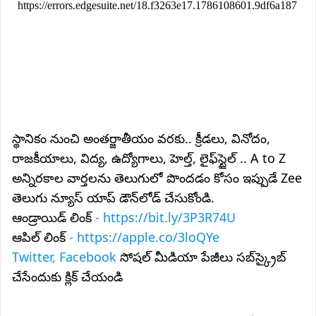
స్థానికం నుంచి అంతర్జాతీయం వరకు.. క్రీడలు, వినోదం,
రాజకీయాలు, విద్య, ఉద్యోగాలు, హెల్త్, లైఫ్‌స్టైల్ .. A to Z
అన్నిరకాల వార్తలను తెలుగులో పొందడం కోసం ఇప్పుడే Zee
తెలుగు న్యూస్ యాప్ డౌన్‌లోడ్ చేసుకోండి.
ఆండ్రాయిడ్ లింక్
- https://bit.ly/3P3R74U
ఆపిల్ లింక్
- https://apple.co/3loQYe
Twitter, Facebook
సోషల్ మీడియా పేజీలు సబ్‌స్క్రైబ్
చేసేందుకు క్లిక్ చేయండి