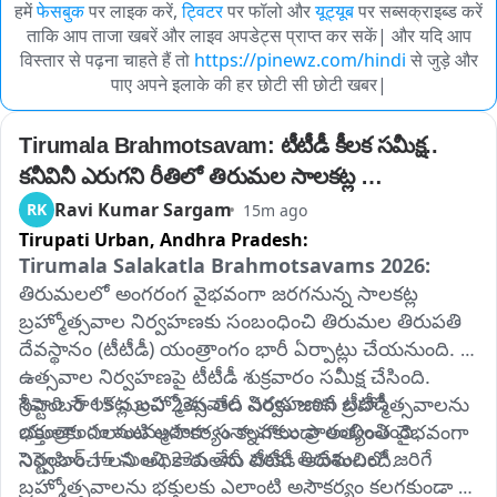
हमें
फेसबुक
पर लाइक करें,
ट्विटर
पर फॉलो और
यूट्यूब
पर सब्सक्राइब्ड करें
ताकि आप ताजा खबरें और लाइव अपडेट्स प्राप्त कर सकें| और यदि आप
विस्तार से पढ़ना चाहते हैं तो
https://pinewz.com/hindi
से जुड़े और
पाए अपने इलाके की हर छोटी सी छोटी खबर|
Tirumala Brahmotsavam: టీటీడీ కీలక సమీక్ష.. 
కనీవినీ ఎరుగని రీతిలో తిరుమల సాలకట్ల 
బ్రహ్మోత్సవాలు
Ravi Kumar Sargam
RK
15m ago
Tirupati Urban,
Andhra Pradesh:
Tirumala Salakatla Brahmotsavams 2026:
తిరుమలలో అంగరంగ వైభవంగా జరగనున్న సాలకట్ల 
బ్రహ్మోత్సవాల నిర్వహణకు సంబంధించి తిరుమల తిరుపతి 
దేవస్థానం (టీటీడీ) యంత్రాంగం భారీ ఏర్పాట్లు చేయనుంది. 
ఉత్సవాల నిర్వహణపై టీటీడీ శుక్రవారం సమీక్ష చేసింది. 
శ్రీవారి సాలకట్ల బ్రహ్మోత్సవాల నిర్వహణకు టీటీడీ 
సెప్టెంబర్ 15 నుంచి 23వ తేదీ వరకు జరిగే బ్రహ్మోత్సవాలను 
యంత్రాంగం ముమ్మరంగా సన్నాహాలు ప్రారంభించింది. 
భక్తులకు ఎలాంటి అసౌకర్యం కలగకుండా అత్యంత వైభవంగా 
సెప్టెంబర్ 15 నుంచి 23వ తేదీ వరకు తిరుమలలో జరిగే 
నిర్వహించాలని అధికారులను టీటీడీ ఆదేశించింది.
బ్రహ్మోత్సవాలను భక్తులకు ఎలాంటి అసౌకర్యం కలగకుండా 