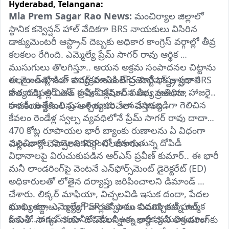
Hyderabad,
Telangana:
ప్రార్థించినట్లు తెలిపారు.
Mla Prem Sagar Rao News: 
మంచిర్యాల జిల్లాలో 
స్థానిక కన్వెన్షన్ హాల్ వేదికగా BRS నాయకులు విసిరిన 
డాక్యుమెంటరీ ఆస్ట్రాన్ దెబ్బకు అధికార కాంగ్రెస్ వర్గాల్లో తీవ్ర 
కలకలం రేగింది. ఎమ్మెల్యే ప్రేమ్ సాగర్ రావు ఆర్థిక 
ముసుగులు తొలగిస్తూ.. ఆయన అక్రమ సంపాదనల చిట్టాను 
ఈ మైండ్ బ్లాకింగ్ కార్యక్రమానికి BRS పార్టీ రాష్ట్ర ప్రధాన 
ఆధారాలతో సహా పవర్ పాయింట్ ప్రజెంటేషన్ ద్వారా BRS 
కార్యదర్శి ఆర్.ఎస్. ప్రవీణ్ కుమార్ ముఖ్య అతిథిగా హాజరై.. 
నేత నడిపల్లి విజిత్ రావు విశ్లేషించిన తీరు ప్రజలను, 
సభను ఉద్దేశించి ప్రసంగించారు. శాసనసభ్యుడిగా గెలిచిన 
రాజకీయ శ్రేణులను ఆశ్చర్యపరిచేలా చేస్తోంది..
కేవలం రెండేళ్ల స్వల్ప వ్యవధిలోనే ప్రేమ్ సాగర్ రావు దాదాపు 
470 కోట్ల రూపాయల భారీ బ్యాంకు రుణాలను ఏ విధంగా 
మంచిర్యాల నియోజకవర్గంలో జరుగుతున్న దోపిడీ 
చెల్లించారో చెప్పాలని RSP నిలదీశారు.
విధానాలపై విరుచుకుపడిన ఆర్‌ఎస్ ప్రవీణ్ కుమార్.. ఈ భారీ 
మనీ లాండరింగ్‌పై వెంటనే ఎన్‌ఫోర్స్‌మెంట్ డైరెక్టరేట్ (ED) 
అధికారులతో లోతైన దర్యాప్తు జరిపించాలని డిమాండ్ 
చేశారు. లిక్కర్ మాఫియా, విచ్చలవిడి ఇసుక దందా, పేదల 
ముఖ్యంగా, ఎమ్మెల్యే PSR ఒప్పందం కుదుర్చుకున్న ఉర్మిక 
భూమి కబ్జాలు, గ్యాంగ్ వార్లతో పాటు చివరికి ఐటీ హబ్ 
కంపెనీ.. దక్కన్ కంపెనీల వెనుక ఉన్న ఆర్థిక క్రయవిక్రయాల 
పేరుతో సాగిన నయా దోపిడీలన్నీ ఈ భారీ మనీ లాండరింగ్‌కు 