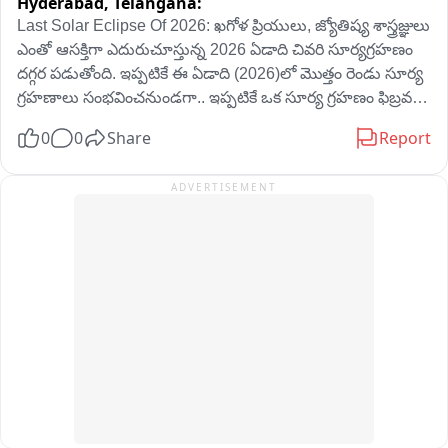
Hyderabad,
Telangana:
Last Solar Eclipse Of 2026: ఖగోళ ప్రియులు, జ్యోతిష్య శాస్త్రజ్ఞులు 
ఎంతో ఆసక్తిగా ఎదురుచూస్తున్న 2026 ఏడాది చివరి సూర్యగ్రహణం 
దగ్గర పడుతోంది. ఇప్పటికే ఈ ఏడాది (2026)లో మొత్తం రెండు సూర్య 
గ్రహణాలు సంభవించనుండగా.. ఇప్పటికే ఒక సూర్య గ్రహణం ఫిబ్రవరి 
17న పూర్తయ్యింది. ఇప్పుడు ఆగస్టులో మరో సూర్య గ్రహణం 
0
0
Share
Report
సంభవించనుంది. 2026లో ఏర్పడనున్న చివరి లేదా రెండో 
సూర్యగ్రహణం ఆగస్టు 12న అనగా శ్రావణ మాస అమావాస్య నాడు 
ADVERTISEMENT
సంభవించనుంది. జ్యోతిష్య గణనల ప్రకారం.. ఈ ఆఖరి సూర్య గ్రహణం 
ఆశ్లేష నక్షత్రంలో కర్కాటక రాశిలో సంభవిస్తుంది. భారతకాలమానం 
ప్రకారం ఈ గ్రహణం ఆగస్టు 12 రాత్రి 9.04 గంటల నుంచి ఆగస్టు 13 
తెల్లవారుజామున 4.25 గంటల వరకు అనగా మొత్తంగా 7 గంటల 21 
నిమిషాల పాటు ఈ గ్రహణం కొనసాగనుంది. 