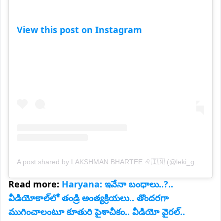
View this post on Instagram
A post shared by LAKSHMAN BHARTEE ♌️🇮🇳 (@leki_goswami01)
Read more:
Haryana: ఇవేనా బంధాలు..?..
వీడియోకాల్‌లో తండ్రి అంత్యక్రియలు.. తొందరగా
ముగించాలంటూ కూతురి పైశాచీకం.. వీడియో వైరల్..