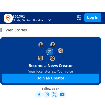
201301
Log In
Home
Noida, Gautam Buddha Nagar, Uttar Pradesh
Web Stories
Become a News Creator
Your local stories, Your voice
Join as Creator
Follow us on