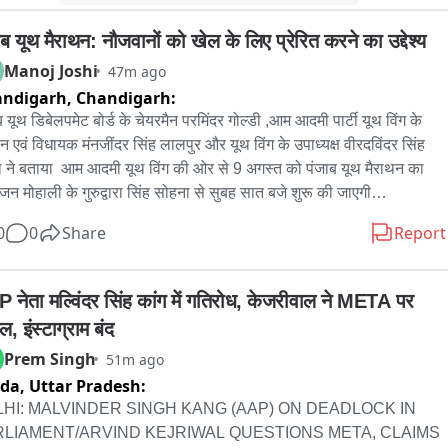
ब यूथ मैराथन: नौजवानों को खेल के लिए प्रेरित करने का उद्देश्य
Manoj Joshi
47m ago
andigarh,
Chandigarh:
ब यूथ डिबेलपमेट बोर्ड के चेयरमैन परमिंदर गोल्डी ,आम आदमी पार्टी यूथ विंग के 
ान एवं विधायक मंनजींदर सिंह लालपुर और यूथ विंग के उपाध्यक्ष वीरदविंदर सिंह 
ा ने बताया  आम आदमी यूथ विंग की ओर से 9 अगस्त को पंजाब यूथ मैराथन का 
न मोहाली के गुरुद्वारा सिंह सोहना से सुबह सात बजे शुरू की जाएगी

0
0
Share
Report
ा मकसद नौजवानों को खेलों की ओर लाना हैं

 नेता मल्विंदर सिंह कांग में गतिरोध, केजरीवाल ने META पर 
म आदमींयूथ विंग ग्राउंड पर मजबूती से काम करो 

, इंस्टाग्राम बंद
 मंद और नशा मुक्त यूथ हो इस का संदेश दिया जाएगा

Prem Singh
51m ago
ida,
Uttar Pradesh:
कैटेगरी मे इनाम दिया जाएगा 

ैराथन पांच किलोमीटर की होगी 

HI: MALVINDER SINGH KANG (AAP) ON DEADLOCK IN 
हज़ार एथलीट और नौजवान रजिस्टर्ड को चुके हैं

RLIAMENT/ARVIND KEJRIWAL QUESTIONS META, CLAIMS 