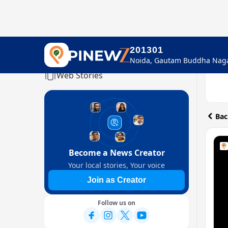
201301
Home
Web Stories
Bac
Become a News Creator
Your local stories, Your voice
Join as Creator
Follow us on