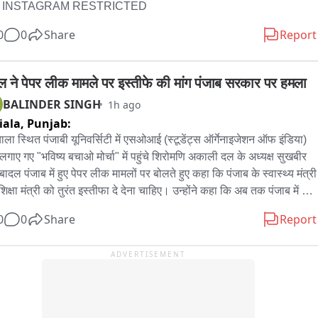
S INSTAGRAM RESTRICTED
र भंगत सिंह को मुख्य रख कर T शर्ट बनाई गई है जो रजिस्टर नौजवानों को दी 
0
0
Share
Report
ी
ल ने पेपर लीक मामले पर इस्तीफे की मांग पंजाब सरकार पर हमला
BALINDER SINGH
1h ago
iala,
Punjab:
ाला स्थित पंजाबी यूनिवर्सिटी में एसओआई (स्टूडेंट्स ऑर्गेनाइजेशन ऑफ इंडिया) 
रा लगाए गए "भविष्य बचाओ मोर्चा" में पहुंचे शिरोमणि अकाली दल के अध्यक्ष सुखबीर 
बादल पंजाब में हुए पेपर लीक मामलों पर बोलते हुए कहा कि पंजाब के स्वास्थ्य मंत्री 
िक्षा मंत्री को तुरंत इस्तीफा दे देना चाहिए। उन्होंने कहा कि अब तक पंजाब में कई 
 लीक हो चुके हैं, लेकिन कभी भी पंजाब सरकार ने इसकी जिम्मेदारी स्वीकार नहीं 
0
0
Share
Report
उन्होंने कहा कि जो बातें पंजाब सरकार दिल्ली जाकर किया करती थी, आज जब 
ही प्रदेश में छात्र इस्तीफे की मांग कर रहे हैं तो सरकार अपनी ही बातों से पीछे 
ADVERTISEMENT
 नजर आ रही है। इसके साथ ही विधानसभा में स्पीकर द्वारा दिए गए बयान पर 
िक्रिया देते हुए सुखबीर सिंह बादल ने कहा कि यह बेहद शर्मनाक है कि स्पीकर ने 
कि उन्होंने संगत की मौजूदगी में बिल में संशोधन कर लिया। उन्होंने कहा कि संगत 
लेने वाली होती है, जबकि जिन लोगों से सलाह ली गई, वे सरकार के प्रतिनिधि और 