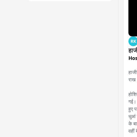
RK
हाज
Hos
हाजी
राख।
होशि
गई। 
हुए 
धुआं
के ब
वहीं