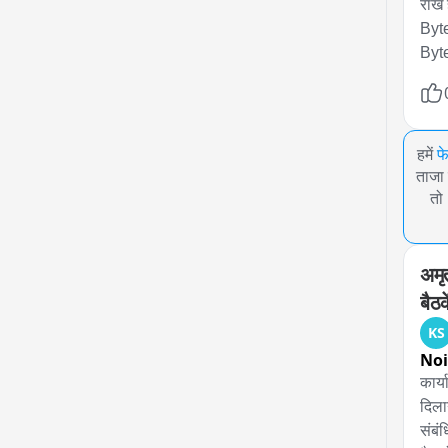
राख 
Byte
हमें
फ
ताजा 
तो
अमृ
बैठ
KS
No
कार्
दिला
संबं