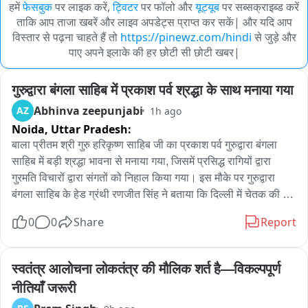
हमें
फेसबुक
पर लाइक करें,
ट्विटर
पर फॉलो और
यूट्यूब
पर सब्सक्राइब्ड करें
ताकि आप ताजा खबरें और लाइव अपडेट्स प्राप्त कर सकें| और यदि आप
विस्तार से पढ़ना चाहते हैं तो
https://pinewz.com/hindi
से जुड़े और
पाए अपने इलाके की हर छोटी सी छोटी खबर|
गुरुद्वारा बंगला साहिब में प्रकाश पर्व श्रद्धा के साथ मनाया गया
Abhinva zeepunjabi
AZ
1h ago
Noida,
Uttar Pradesh:
बाला प्रीतम श्री गुरु हरिकृष्ण साहिब जी का प्रकाश पर्व गुरुद्वारा बंगला 
साहिब में बड़ी श्रद्धा भावना से मनाया गया, जिसमें प्रसिद्ध रागियों द्वारा 
गुरमति विचारों द्वारा संगतों को निहाल किया गया। इस मौके पर गुरुद्वारा 
बंगला साहिब के हेड ग्रंथी रणजीत सिंह ने बताया कि दिल्ली में चेतक की 
बीमारी के दौरान गुरु हरकिशन साहिब जी ने इस बीमारी को टीका लगाया था 
0
0
Share
Report
जिसके बाद आज भी लोगों का विश्वास है कि लोग गुरुद्वारा बंगला साहिब से 
जल आज भी लेकर जाते हैं।
स्वतंत्र आलोचना लोकतंत्र की मौलिक शर्त है—विकल्पपूर्ण 
नीतियाँ जरूरी