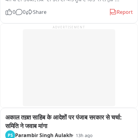
ਮਾਮਲਿਆਂ 'ਤੇ ਆਪਸੀ ਸਹਿਯੋਗ ਨਾਲ ਕੀਤੀ ਚਰਚਾ ਸਾਰਥਕ ਰਹੀ。
0
0
Share
Report
ADVERTISEMENT
अकाल तख़्त साहिब के आदेशों पर पंजाब सरकार से चर्चा: 
समिति ने जवाब मांगा
Parambir Singh Aulakh
PS
13h ago