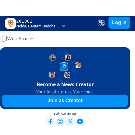
201301
Log In
Home
Noida, Gautam Buddha Nagar, Uttar Pradesh
Web Stories
Become a News Creator
Your local stories, Your voice
Join as Creator
Follow us on