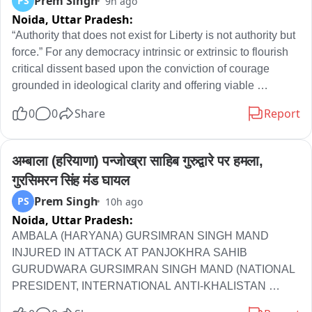
Prem Singh
PS
9h ago
Noida,
Uttar Pradesh:
“Authority that does not exist for Liberty is not authority but 
force.” For any democracy intrinsic or extrinsic to flourish 
critical dissent based upon the conviction of courage 
grounded in ideological clarity and offering viable 
alternative policy prescriptions is a sine qua non. Nations 
0
0
Share
Report
wither that don’t celebrate the power to dissent. That is the 
foundational principle on which great democracies were 
built.
अम्बाला (हरियाणा) पन्जोख्रा साहिब गुरुद्वारे पर हमला, 
गुरसिमरन सिंह मंड घायल
Prem Singh
PS
10h ago
Noida,
Uttar Pradesh:
AMBALA (HARYANA) GURSIMRAN SINGH MAND 
INJURED IN ATTACK AT PANJOKHRA SAHIB 
GURUDWARA GURSIMRAN SINGH MAND (NATIONAL 
PRESIDENT, INTERNATIONAL ANTI-KHALISTAN 
FRONT)