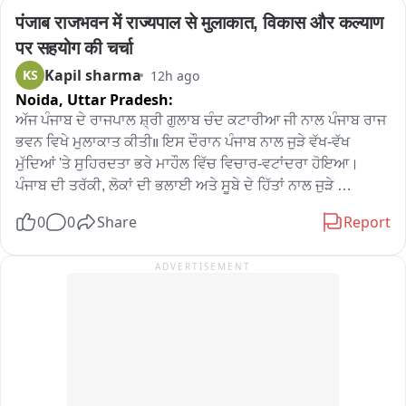
ਸ. ਗੁਰਜੀਤ ਸਿੰਘ ਤਲਵੰਡੀ, 

पंजाब राजभवन में राज्यपाल से मुलाकात, विकास और कल्याण 
ਯੂਥ ਪ੍ਰਧਾਨ, 

पर सहयोग की चर्चा
ਸ਼੍ਰੋਮਣੀ ਅਕਾਲੀ ਦਲ (ਪੁਨਰ ਸੁਰਜੀਤ)
Kapil sharma
KS
12h ago
Noida,
Uttar Pradesh:
ਅੱਜ ਪੰਜਾਬ ਦੇ ਰਾਜਪਾਲ ਸ਼੍ਰੀ ਗੁਲਾਬ ਚੰਦ ਕਟਾਰੀਆ ਜੀ ਨਾਲ ਪੰਜਾਬ ਰਾਜ 
ਭਵਨ ਵਿਖੇ ਮੁਲਾਕਾਤ ਕੀਤੀ။ ਇਸ ਦੌਰਾਨ ਪੰਜਾਬ ਨਾਲ ਜੁੜੇ ਵੱਖ-ਵੱਖ 
ਮੁੱਦਿਆਂ 'ਤੇ ਸੁਹਿਰਦਤਾ ਭਰੇ ਮਾਹੌਲ ਵਿੱਚ ਵਿਚਾਰ-ਵਟਾਂਦਰਾ ਹੋਇਆ।

ਪੰਜਾਬ ਦੀ ਤਰੱਕੀ, ਲੋਕਾਂ ਦੀ ਭਲਾਈ ਅਤੇ ਸੂਬੇ ਦੇ ਹਿੱਤਾਂ ਨਾਲ ਜੁੜੇ 
ਮਾਮਲਿਆਂ 'ਤੇ ਆਪਸੀ ਸਹਿਯੋਗ ਨਾਲ ਕੀਤੀ ਚਰਚਾ ਸਾਰਥਕ ਰਹੀ。
0
0
Share
Report
ADVERTISEMENT