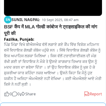
SUNIL NAGPAL
SN
10 Sept 2025, 08:47 am
BSF कैंप में MLA गोल्डी कांबोज ने ट्राइसाइकिल की मांग 
पूरी की
Fazilka,
Punjab:
ਪਿੰਡ ਮਿੱਡਾ ਵਿਖੇ ਬੀਐਸਐਫ ਵੱਲੋਂ ਲਗਾਏ ਗਏ ਕੈਂਪ ਵਿੱਚ ਵਿਸ਼ੇਸ਼ ਮਹਿਮਾਨ 
ਵਜੋਂ ਵਿਧਾਇਕ ਗੋਲਡੀ ਕੰਬੋਜ ਪਹੁੰਚੇ ਸਨ । ਜਿੱਥੇ ਵਿਧਾਇਕ ਗੋਲਡੀ ਕੰਬੋਜ ਨੂੰ 
ਇਕ ਅਪਾਹਿਜ ਲੜਕਾ ਮਿਲਿਆ । ਜਿਸ ਵੱਲੋਂ ਟਰਾਈਸਾਈਕਲ ਦੀ ਮੰਗ 
ਰੱਖੀ ਗਈ ਤਾਂ ਵਿਧਾਇਕ ਨੇ ਮੌਕੇ ਤੇ ਉਸਦੇ ਕਾਗਜ਼ਾਤ ਤਿਆਰ ਕਰ ਉਸ ਨੂੰ 
ਮਦਦ ਕਰਨ ਦਾ ਭਰੋਸਾ ਦਿੱਤਾ । ਤਾਂ ਉਹ ਵਿਧਾਇਕ ਕੰਬੋਜ ਨੂੰ ਖੁਸ਼ ਹੋ ਕੇ 
ਸ਼ੁਕਰੀਆ ਯਾਰ ਕਹਿੰਦਾ ਨਜ਼ਰ ਆਇਆ । ਉਸਨੇ ਕਿਹਾ ਕਿ ਮੈਨੂੰ ਹੁਣ 
ਯਕੀਨ ਹੈ ਅਜਿਹਾ ਐਮਐਲਏ ਨਹੀਂ ਵੇਖਿਆ । ਕਈ ਐਮਐਲਏ ਆਏ ਮੇਰੀ 
ਕਿਸੇ ਨੇ ਨਹੀਂ ਸੁਣੀ ।
0
0
Share
Report