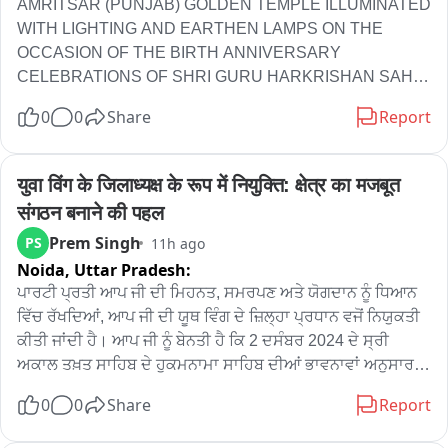
AMRITSAR (PUNJAB) GOLDEN TEMPLE ILLUMINATED 
WITH LIGHTING AND EARTHEN LAMPS ON THE 
OCCASION OF THE BIRTH ANNIVERSARY 
CELEBRATIONS OF SHRI GURU HARKRISHAN SAHIB 
JI
0
0
Share
Report
युवा विंग के जिलाध्यक्ष के रूप में नियुक्ति: क्षेत्र का मजबूत 
संगठन बनाने की पहल
Prem Singh
PS
11h ago
Noida,
Uttar Pradesh:
ਪਾਰਟੀ ਪ੍ਰਤੀ ਆਪ ਜੀ ਦੀ ਮਿਹਨਤ, ਸਮਰਪਣ ਅਤੇ ਯੋਗਦਾਨ ਨੂੰ ਧਿਆਨ 
ਵਿੱਚ ਰੱਖਦਿਆਂ, ਆਪ ਜੀ ਦੀ ਯੂਥ ਵਿੰਗ ਦੇ ਜ਼ਿਲ੍ਹਾ ਪ੍ਰਧਾਨ ਵਜੋਂ ਨਿਯੁਕਤੀ 
ਕੀਤੀ ਜਾਂਦੀ ਹੈ। ਆਪ ਜੀ ਨੂੰ ਬੇਨਤੀ ਹੈ ਕਿ 2 ਦਸੰਬਰ 2024 ਦੇ ਸ੍ਰੀ 
ਅਕਾਲ ਤਖ਼ਤ ਸਾਹਿਬ ਦੇ ਹੁਕਮਨਾਮਾ ਸਾਹਿਬ ਦੀਆਂ ਭਾਵਨਾਵਾਂ ਅਨੁਸਾਰ 
ਆਪਣੇ ਜ਼ਿਲ੍ਹੇ ਵਿੱਚ ਯੂਥ ਵਿੰਗ ਦਾ ਜਥੇਬੰਦਕ ਢਾਂਚਾ ਸਰਕਲ ਅਤੇ ਪਿੰਡ ਪੱਧਰ 
0
0
Share
Report
ਤੱਕ ਪੰਜਾਬ ਅਤੇ ਪੰਥ ਦੀ ਸੇਵਾ ਲਈ ਸਮਰਪਿਤ ਨੌਜਵਾਨਾਂ ਨੂੰ ਜੋੜ ਕੇ ਇੱਕ 
ਮਜ਼ਬੂਤ ਜ਼ਿਲ੍ਹਾ ਜਥੇਬੰਦੀ ਦਾ ਗਠਨ ਕਰਕੇ ਪਾਰਟੀ ਨੂੰ ਮਜ਼ਬੂਤ ਕਰੋਗੇ।
