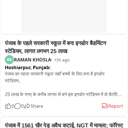
ਕਮੇਟੀ ਨਹੀਂ ਬਣਾਈ ਹੈ。

with the cross-border handlers. Punjab PoliceInd remains 
committed to dismantling cross-border narcotics and 
ਸ਼੍ਰੋਮਣੀ ਕਮੇਟੀ ਚੰਡੀਗੜ੍ਹ ਉਪ-ਦਫ਼ਤਰ ਦੇ ਵਧੀਕ ਸਕੱਤਰ ਸ. ਲਖਵੀਰ 
illegal arms networks and ensuring a safe, secure, and 
ਸਿੰਘ ਨੇ ਬੈਠਕ ਦਾ ਤਾਲਮੇਲ ਕੀਤਾ। ਸ੍ਰੀ ਅਕਾਲ ਤਖ਼ਤ ਸਾਹਿਬ ਦੇ 
drug-free Punjab.
ਸਕੱਤਰੇਤ ਵਿਖੇ ਮੀਡੀਆ ਸਲਾਹਕਾਰ ਸ. ਜਸਕਰਨ ਸਿੰਘ ਨੇ ਵੀ ਵਿਚਾਰ-
ਵਟਾਂਦਰੇ ਵਿੱਚ ਹਿੱਸਾ ਲਿਆ。
पंजाब के पहले सरकारी स्कूल में बना इनडोर बैडमिंटन 
स्टेडियम, लागत लगभग 25 लाख
RAMAN KHOSLA
RK
15h ago
Hoshiarpur,
Punjab:
पंजाब का पहला सरकारी स्कूल जहाँ बच्चों के लिए बना है इनडोर 
स्टेडियम。

25 लाख के रुपए के करीब लागत से बने इस इनडोर स्टेडियम में दो बैटमिंटन 
कोर्ट हैं जहां बच्चे करते है अभ्यास。

0
0
Share
Report
होशियारपुर दसूहा के गांव सगरां स्थित सरकारी सीनियर सेकेंडरी स्कूल जो 
पंजाब का पहला ऐसा सरकारी स्कूल है जहां इनडोर बैडमिनटन कोर्ट बने हैं। 
पंजाब में 1561 खैर पेड़ अवैध कटाई, NGT में मामला; फॉरेस्ट 