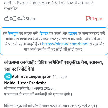
ਬਾਈਟ - ਇਕਬਾਲ ਸਿੰਘ ਲਾਲਪੁਰਾ ( ਕੌਮੀ ਘੱਟ ਗਿਣਤੀ ਕਮਿਸ਼ਨ ਦੇ 
ਚੇਅਰਮੈਨ
0
0
Share
Report
हमें
फेसबुक
पर लाइक करें,
ट्विटर
पर फॉलो और
यूट्यूब
पर सब्सक्राइब्ड करें
ताकि आप ताजा खबरें और लाइव अपडेट्स प्राप्त कर सकें| और यदि आप
विस्तार से पढ़ना चाहते हैं तो
https://pinewz.com/hindi
से जुड़े और
पाए अपने इलाके की हर छोटी सी छोटी खबर|
लोकसभा कार्यवाही: विविध समितियाँ प्राकृतिक गैस, स्वास्थ्य, 
रक्षा पर रिपोर्ट देंगी
Abhinva zeepunjabi
AZ
54m ago
Noida,
Uttar Pradesh:
लोकसभा कार्यवाही: 7 अगस्त 2026 | 

प्रश्नकाल से सदन की कार्यवाही की शुरुआत होगी। 

विभिन्न मंत्रालयों की ओर से सदन पटल पर आवश्यक पत्र रखे जाएंगे। 
