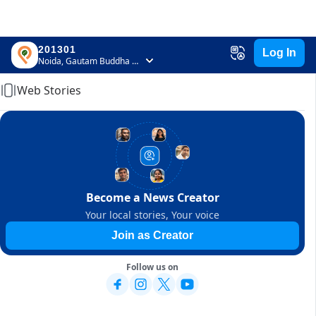
201301
Log In
Home
Noida, Gautam Buddha Nagar, Uttar Pradesh
Web Stories
Become a News Creator
Your local stories, Your voice
Join as Creator
Follow us on