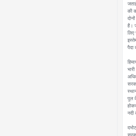
जताई
की क
दोनो
है। ज
लिए भ
इस्त
पैदा 
हिमा
भारी
अधिक
सरका
स्थान
पुल 
होकर
नदी 
दभोटा
सरका