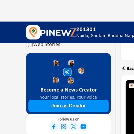
201301
Home
Web Stories
Bac
Become a News Creator
Your local stories, Your voice
Join as Creator
Follow us on