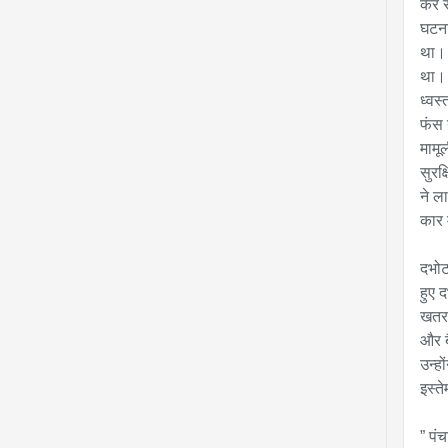
कर र
घटना
था। इ
था। ग
ध्वस
फंस 
मामू
सुरक
ने ल
कार म
दभोट
हुए 
खतरन
और ब
उन्ह
इस्ते
” पं