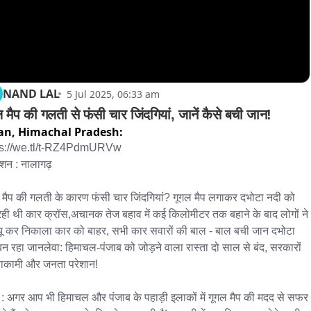
NAND LAL
5 Jul 2025, 06:33 am
ल मैप की गलती से फंसी चार जिंदगियां, जानें कैसे बची जान!
an,
Himachal Pradesh:
ps://we.tl/t-RZ4PdmURVw

शन : नालागढ़ 

 मैप की गलती के कारण फंसी चार जिंदगियां? गूगल मैप लगाकर दभोटा नदी को 
ही थी कार क्रॉस,अचानक तेज बहाव में कई किलोमीटर तक बहाने के बाद लोगों ने 
क्यू कर निकाला कार को बाहर, सभी कार सवारों की बाल - बाल बची जान दभोटा 
बन रहा जानलेवा: हिमाचल-पंजाब को जोड़ने वाला रास्ता दो साल से बंद, सरकारों 
ाकामी और जनता परेशान!

 : अगर आप भी हिमाचल और पंजाब के पहाड़ी इलाकों में गूगल मैप की मदद से सफर 