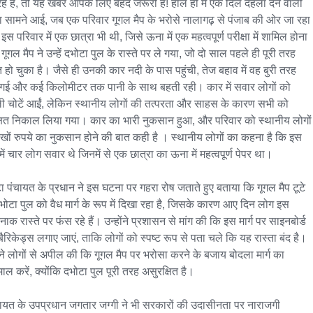
हे हैं, तो यह खबर आपके लिए बेहद जरूरी है! हाल ही में एक दिल दहला देने वाली 
 सामने आई, जब एक परिवार गूगल मैप के भरोसे नालागढ़ से पंजाब की ओर जा रहा 
स परिवार में एक छात्रा भी थी, जिसे ऊना में एक महत्वपूर्ण परीक्षा में शामिल होना 
ूगल मैप ने उन्हें दभोटा पुल के रास्ते पर ले गया, जो दो साल पहले ही पूरी तरह 
्त हो चुका है। जैसे ही उनकी कार नदी के पास पहुंची, तेज बहाव में वह बुरी तरह 
गई और कई किलोमीटर तक पानी के साथ बहती रही। कार में सवार लोगों को 
ली चोटें आईं, लेकिन स्थानीय लोगों की तत्परता और साहस के कारण सभी को 
्षित निकाल लिया गया। कार का भारी नुकसान हुआ, और परिवार को स्थानीय लोगों 
ाखों रुपये का नुकसान होने की बात कही है । स्थानीय लोगों का कहना है कि इस 
ें चार लोग सवार थे जिनमें से एक छात्रा का ऊना में महत्वपूर्ण पेपर था।

ा पंचायत के प्रधान ने इस घटना पर गहरा रोष जताते हुए बताया कि गूगल मैप टूटे 
दभोटा पुल को वैध मार्ग के रूप में दिखा रहा है, जिसके कारण आए दिन लोग इस 
ाक रास्ते पर फंस रहे हैं। उन्होंने प्रशासन से मांग की कि इस मार्ग पर साइनबोर्ड 
ैरिकेड्स लगाए जाएं, ताकि लोगों को स्पष्ट रूप से पता चले कि यह रास्ता बंद है। 
ोंने लोगों से अपील की कि गूगल मैप पर भरोसा करने के बजाय बोदला मार्ग का 
माल करें, क्योंकि दभोटा पुल पूरी तरह असुरक्षित है।

चायत के उपप्रधान जगतार जग्गी ने भी सरकारों की उदासीनता पर नाराजगी 