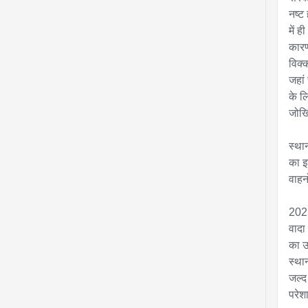
नष्ट
में 
कारण
विक्
जहां 
के ल
जोखि
स्था
का इ
वाहन
2023 
वादा
का उ
स्था
जल्द
परेश