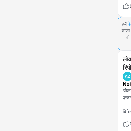
हमें
फ
ताजा 
तो
लोकस
रिपोर
AZ
No
लोकस
प्रश
विभि
राज्