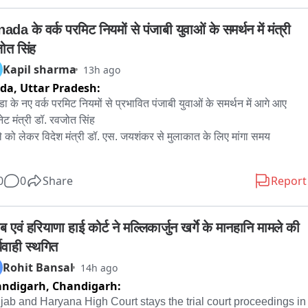
 जाएगा। 

da के वर्क परमिट नियमों से पंजाबी युवाओं के समर्थन में मंत्री 
क्कलन समिति (Estimates Committee) प्राकृतिक गैस की आपूर्ति और वितरण 
ोत सिंह
जलवायु-अनुकूल कृषि पर अपनी रिपोर्ट पेश करेगी। 

Kapil sharma
13h ago
ida,
Uttar Pradesh:
ा सशक्तिकरण समिति राष्ट्रीय महिला आयोग और जनजातीय महिलाओं की 
्थ्य सुविधाओं से जुड़ी एक्शन टेकन स्टेटमेंट रखेगी। 

ा के नए वर्क परमिट नियमों से प्रभावित पंजाबी युवाओं के समर्थन में आगे आए 
ेट मंत्री डॉ. रवजोत सिंह

ी कल्याण समिति डाक विभाग में ओबीसी प्रतिनिधित्व और कल्याण पर रिपोर्ट पेश 
े को लेकर विदेश मंत्री डॉ. एस. जयशंकर से मुलाकात के लिए मांगा समय

ी। 

ब के युवाओं और प्रभावित परिवारों को आ रही मुश्किलों पर चर्चा के लिए लिखा पत्र
0
0
Share
Report
ा संबंधी स्थायी समिति रक्षा बजट, सेना, नौसेना, वायुसेना, सीमा सड़क संगठन, 
डीओ और सैनिक स्कूलों पर कई रिपोर्ट पेश करेगी। 

ब एवं हरियाणा हाई कोर्ट ने मल्लिकार्जुन खर्गे के मानहानि मामले की 
मामलों की स्थायी समिति साइबर अपराध, जम्मू-कश्मीर एवं लद्दाख की आंतरिक 
यवाही स्थगित
्षा और आपदा प्रबंधन पर रिपोर्ट पेश करेगी। 

Rohit Bansal
14h ago
andigarh,
Chandigarh:
ञान एवं प्रौद्योगिकी समिति हिमालयी वनाग्नि, दिल्ली-एनसीआर जल प्रदूषण और 
ानिक संस्थानों की कार्यप्रणाली पर रिपोर्ट रखेगी। 

jab and Haryana High Court stays the trial court proceedings in 