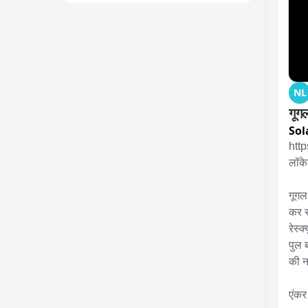
NL
गूग
Sol
htt
लॉके
गूगल
कर र
रेस्
पुल 
की न
एंकर