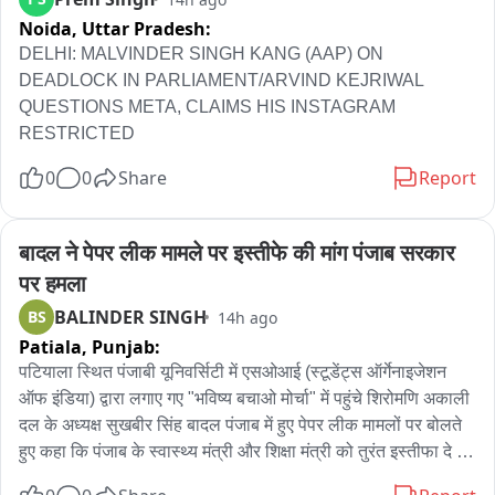
सेहत मंद और नशा मुक्त यूथ हो इस का संदेश दिया जाएगा

Noida,
Uttar Pradesh:
चार कैटेगरी मे इनाम दिया जाएगा 

DELHI: MALVINDER SINGH KANG (AAP) ON 
ये मैराथन पांच किलोमीटर की होगी 

DEADLOCK IN PARLIAMENT/ARVIND KEJRIWAL 
तीन हज़ार एथलीट और नौजवान रजिस्टर्ड को चुके हैं

QUESTIONS META, CLAIMS HIS INSTAGRAM 
RESTRICTED
सरदार भंगत सिंह को मुख्य रख कर T शर्ट बनाई गई है जो रजिस्टर नौजवानों 
0
0
Share
Report
को दी जाएगी
बादल ने पेपर लीक मामले पर इस्तीफे की मांग पंजाब सरकार 
पर हमला
BALINDER SINGH
BS
14h ago
Patiala,
Punjab:
पटियाला स्थित पंजाबी यूनिवर्सिटी में एसओआई (स्टूडेंट्स ऑर्गेनाइजेशन 
ऑफ इंडिया) द्वारा लगाए गए "भविष्य बचाओ मोर्चा" में पहुंचे शिरोमणि अकाली 
दल के अध्यक्ष सुखबीर सिंह बादल पंजाब में हुए पेपर लीक मामलों पर बोलते 
हुए कहा कि पंजाब के स्वास्थ्य मंत्री और शिक्षा मंत्री को तुरंत इस्तीफा दे 
देना चाहिए। उन्होंने कहा कि अब तक पंजाब में कई पेपर लीक हो चुके हैं, 