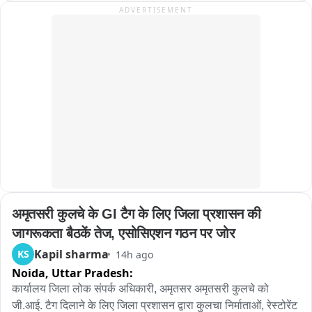
ਦ੍ਰਿੜ੍ਹ ਰੁਖ ਨਹੀਂ ਅਪਣਾਇਆ ਗਿਆ। ਉਨ੍ਹਾਂ ਸਪੀਕਰ ਨੂੰ ਅਪੀਲ ਕੀਤੀ 
ADVERTISEMENT
ਕਿ ਉਹ ਭਵਿੱਖ ਵਿੱਚ ਅਜਿਹੀਆਂ ਟਿੱਪਣੀਆਂ ਅਤੇ ਸ਼੍ਰੀ ਅਕਾਲ ਤਖਤ 
ਸਾਹਿਬ ਦੇ ਸ਼ਬਦ  ਬਾਰੇ ਕਾਹਲੀ ਵਿਚ ਕੀਤੀ ਕਾਰਵਾਈ ਤੋਂ ਗੁਰੇਜ਼ ਕਰਨ。

ਬੀਬੀ ਗਨੀਵ ਕੌਰ ਮਜੀਠੀਆ ਨੇ ਮੰਗ ਕੀਤੀ ਕਿ ਖ਼ਜ਼ਾਨਾ ਮੰਤਰੀ ਹਰਪਾਲ 
ਸਿੰਘ ਚੀਮਾ ਵੱਲੋਂ ਸਦਨ ਨੂੰ ਗੁੰਮਰਾਹ ਕਰਨ, ਸ੍ਰੀ ਅਕਾਲ ਤਖ਼ਤ ਸਾਹਿਬ ਦੇ 
ਲਿਖਤੀ ਅਦੇਸ਼ਾਂ ਦੀ ਗਲਤ ਵਿਆਖਿਆ ਕਰਨ ਅਤੇ ਵਿਧਾਨ ਸਭਾ ਦੇ ਵਿਸ਼ੇਸ਼ 
ਅਧਿਕਾਰਾਂ ਦੀ ਉਲੰਘਣਾ ਕਰਨ ਦੇ ਇਸ ਗੰਭੀਰ ਮਾਮਲੇ ਨੂੰ ਤੁਰੰਤ ਵਿਸ਼ੇਸ਼ 
ਅਧਿਕਾਰ ਕਮੇਟੀ ਕੋਲ ਭੇਜਿਆ ਜਾਵੇ ਤਾਂ ਜੋ ਸੱਚ ਸਾਹਮਣੇ ਆ ਸਕੇ ਅਤੇ 
ਵਿਧਾਨ ਸਭਾ ਦੀ ਮਰਿਆਦਾ ਅਤੇ ਲੋਕਤੰਤਰ ਦੀ ਪਵਿੱਤਰਤਾ ਨੂੰ ਕਾਇਮ 
ਰੱਖਿਆ ਜਾ ਸਕੇ。
अमृतसरी कुलचे के GI टैग के लिए जिला प्रशासन की 
जागरूकता बैठकें तेज, एसोसिएशन गठन पर जोर
Kapil sharma
KS
14h ago
Noida,
Uttar Pradesh:
कार्यालय जिला लोक संपर्क अधिकारी, अमृतसर अमृतसरी कुलचे को 
जी.आई. टैग दिलाने के लिए जिला प्रशासन द्वारा कुलचा निर्माताओं, रेस्टोरेंट 