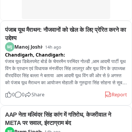
ਹੋਏ ਹਾਦਸੇ ਵਿੱਚ ਫੁੱਟਪਾਥ ਦੀਆਂ ਗ੍ਰਿਲਾਂ ਟੁੱਟ ਗਈਆਂ ਅਤੇ ਕਈ ਲੋਕ 
ਜ਼ਖ਼ਮੀ ਹੋ ਗਏ, ਜਿੱਥੇ ਕੋਈ ਵੱਡਾ ਜਾਨੀ ਨੁਕਸਾਨ ਵੀ ਹੋ ਸਕਦਾ ਸੀ। ਉਨ੍ਹਾਂ 
ਅਪੀਲ ਕੀਤੀ ਕਿ ਸਰਕਾਰ ਪ੍ਰਸ਼ਾਸਨ ਨੂੰ ਹਦਾਇਤ ਕਰੇ ਕਿ ਇਹਨਾਂ ਅਵਾਰਾ 
ਪਸ਼ੂਆਂ ਨੂੰ ਗਊਸ਼ਾਲਾਵਾਂ ਵਿੱਚ ਛੱਡਿਆ ਜਾਵੇ ਤਾਂ ਜੋ ਆਏ ਦਿਨ ਹੁੰਦੇ 
पंजाब यूथ मैराथन: नौजवानों को खेल के लिए प्रेरित करने का 
ਹਾਦਸਿਆਂ 'ਚ ਅਮੂਲ ਨਸਲਾਂ ਤੇ ਪਰਿਵਾਰਾਂ ਦੇ ਜੀਅ ਅਜਾਈਂ ਨਾ ਜਾਣ。
उद्देश्य
Manoj Joshi
MJ
14h ago
Chandigarh,
Chandigarh:
पंजाब यूथ डिबेलपमेट बोर्ड के चेयरमैन परमिंदर गोल्डी ,आम आदमी पार्टी यूथ 
विंग के प्रधान एवं विधायक मंनजींदर सिंह लालपुर और यूथ विंग के उपाध्यक्ष 
वीरदविंदर सिंह बल्ला ने बताया  आम आदमी यूथ विंग की ओर से 9 अगस्त 
को पंजाब यूथ मैराथन का आयोजन मोहाली के गुरुद्वारा सिंह सोहना से सुबह 
सात बजे शुरू की जाएगी

0
0
Share
Report
हमारा मकसद नौजवानों को खेलों की ओर लाना हैं

AAP नेता मल्विंदर सिंह कांग में गतिरोध, केजरीवाल ने 
META पर सवाल, इंस्टाग्राम बंद
जो आम आदमींयूथ विंग ग्राउंड पर मजबूती से काम करो 

Prem Singh
PS
14h ago