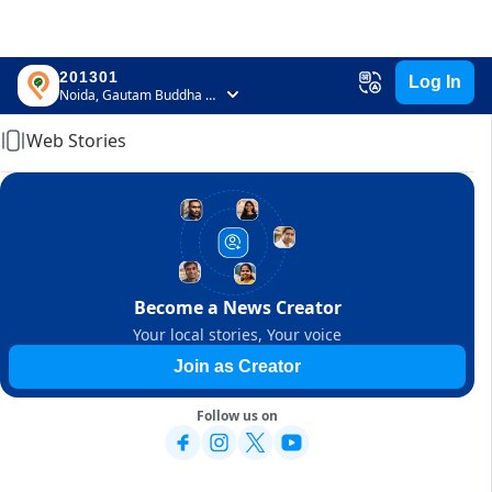
201301
Log In
Home
Noida, Gautam Buddha Nagar, Uttar Pradesh
Web Stories
Become a News Creator
Your local stories, Your voice
Join as Creator
Follow us on