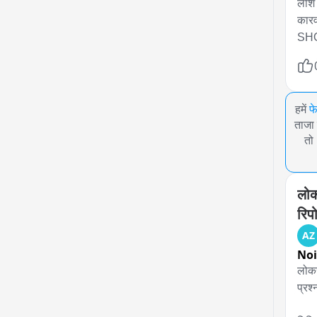
लाश 
कारव
SH
हमें
फ
ताजा 
तो
लोकस
रिपोर
AZ
No
लोकस
प्रश