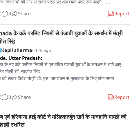
न्न मंत्रालयों की ओर से सदन पटल पर आवश्यक पत्र रखे जाएंगे। 

0
0
Share
Report
यसभा से Appropriation (No.3) Bill, 2026 पर प्राप्त संदेश सदन में प्रस्तुत 
 जाएगा। 

da के वर्क परमिट नियमों से पंजाबी युवाओं के समर्थन में मंत्री 
क्कलन समिति (Estimates Committee) प्राकृतिक गैस की आपूर्ति और वितरण 
ोत सिंह
जलवायु-अनुकूल कृषि पर अपनी रिपोर्ट पेश करेगी। 

Kapil sharma
12h ago
ida,
Uttar Pradesh:
ा सशक्तिकरण समिति राष्ट्रीय महिला आयोग और जनजातीय महिलाओं की 
्थ्य सुविधाओं से जुड़ी एक्शन टेकन स्टेटमेंट रखेगी। 

ा के नए वर्क परमिट नियमों से प्रभावित पंजाबी युवाओं के समर्थन में आगे आए 
ेट मंत्री डॉ. रवजोत सिंह

ी कल्याण समिति डाक विभाग में ओबीसी प्रतिनिधित्व और कल्याण पर रिपोर्ट पेश 
े को लेकर विदेश मंत्री डॉ. एस. जयशंकर से मुलाकात के लिए मांगा समय

ी। 

ब के युवाओं और प्रभावित परिवारों को आ रही मुश्किलों पर चर्चा के लिए लिखा पत्र
0
0
Share
Report
ा संबंधी स्थायी समिति रक्षा बजट, सेना, नौसेना, वायुसेना, सीमा सड़क संगठन, 
डीओ और सैनिक स्कूलों पर कई रिपोर्ट पेश करेगी। 

ब एवं हरियाणा हाई कोर्ट ने मल्लिकार्जुन खर्गे के मानहानि मामले की 
मामलों की स्थायी समिति साइबर अपराध, जम्मू-कश्मीर एवं लद्दाख की आंतरिक 
यवाही स्थगित
्षा और आपदा प्रबंधन पर रिपोर्ट पेश करेगी। 
