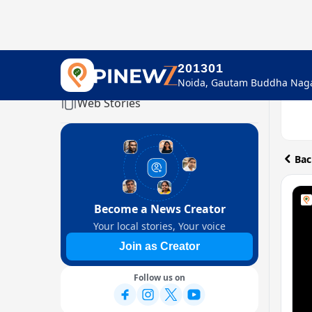
201301
Home
Web Stories
Bac
Become a News Creator
Your local stories, Your voice
Join as Creator
Follow us on