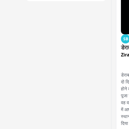
SB
डेर
Zir
डेराब
दो द
होने
पूजा
वह व
में 
स्था
दिया