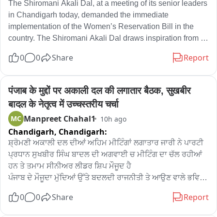
The Shiromani Akali Dal, at a meeting of its senior leaders 
in Chandigarh today, demanded the immediate 
implementation of the Women’s Reservation Bill in the 
country. The Shiromani Akali Dal draws inspiration from 
the teachings of the Sikh Gurus, who championed the 
0
0
Share
Report
dignity, equality and equal rights of women. The Shiromani 
Gurdwara Parbandhak Committee ( SGPC Amritsar ) has 
already set an example by providing for women’s 
पंजाब के मुद्दों पर अकाली दल की लगातार बैठक, सुखबीर 
reservation in its House.

बादल के नेतृत्व में उच्चस्तरीय चर्चा
Manpreet Chahal1
MC
10h ago
After detailed deliberations on key issues before 
Chandigarh,
Chandigarh:
Parliament, the Shiromani Akali Dal also demanded a fair 
and equitable Delimitation that ensures equal 
ਸ਼੍ਰੋਮਣੀ ਅਕਾਲੀ ਦਲ ਦੀਆਂ ਅਹਿਮ ਮੀਟਿੰਗਾਂ ਲਗਾਤਾਰ ਜਾਰੀ ਨੇ ਪਾਰਟੀ 
representation to all States.

ਪ੍ਰਧਾਨ ਸੁਖਬੀਰ ਸਿੰਘ ਬਾਦਲ ਦੀ ਅਗਵਾਈ ਚ ਮੀਟਿੰਗ ਦਾ ਚੱਲ ਰਹੀਆਂ 
ਹਨ ਤੇ ਤਮਾਮ ਸੀਨੀਅਰ ਲੀਡਰ ਸ਼ਿਪ ਮੌਜੂਦ ਹੈ

The Shiromani Akali Dal supported the proposal which 
ਪੰਜਾਬ ਦੇ ਮੌਜੂਦਾ ਮੁੱਦਿਆਂ ਉੱਤੇ ਬਦਲਦੀ ਰਾਜਨੀਤੀ ਤੇ ਆਉਣ ਵਾਲੇ ਭਵਿਖ 
was put up by Govt of India at the floor of the house of 
ਨੂੰ ਲੈ ਕੇ ਚਰਚਾਵਾਂ ਕੀਤੀਆਂ ਜਾ ਰਹੀਆਂ ਹਨ

0
0
Share
Report
uniform increase of 50% of seats of all states. The party 
emphasised that women reservation and Delimitation 
ਪ੍ਰਧਾਨ ਮੰਤਰੀ ਨਾਲ ਮੁਲਾਕਾਤ ਨੂੰ ਵੀ ਲੈ ਕੇ ਬੋਲੇ ਅਰਸ਼ਦੀਪ ਦੇਰ ਕਿਹਾ ਕਿ 