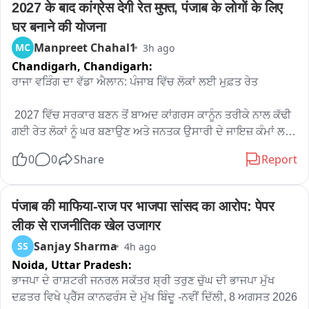
2027 के बाद कांग्रेस देगी रेत मुफ्त, पंजाब के लोगों के लिए 
घर बनाने की योजना
Manpreet Chahal1
MC
3h ago
Chandigarh,
Chandigarh:
ਰਾਜਾ ਵੜਿੰਗ ਦਾ ਵੱਡਾ ਐਲਾਨ: ਪੰਜਾਬ ਵਿੱਚ ਲੋਕਾਂ ਲਈ ਮੁਫ਼ਤ ਰੇਤ 

 2027 ਵਿੱਚ ਸਰਕਾਰ ਬਣਨ ਤੋਂ ਬਾਅਦ ਕਾਂਗਰਸ ਕਾਨੂੰਨ ਤਰੀਕੇ ਨਾਲ ਕੱਢੀ 
ਗਈ ਰੇਤ ਲੋਕਾਂ ਨੂੰ ਘਰ ਬਣਾਉਣ ਅਤੇ ਜਨਤਕ ਉਸਾਰੀ ਦੇ ਜਾਇਜ਼ ਕੰਮਾਂ ਲਈ 
ਮੁਫ਼ਤ ਮੁਹੱਈਆ ਕਰਵਾਏਗੀ। 

0
0
Share
Report
 ਚੰਡੀਗੜ੍ਹ, 8 ਅਗਸਤ: ਪੰਜਾਬ ਕਾਂਗਰਸ ਦੇ ਪ੍ਰਧਾਨ ਅਮਰਿੰਦਰ ਸਿੰਘ 
ਰਾਜਾ ਵੜਿੰਗ ਨੇ ਅੱਜ ਲੋਕ ਹਿਤ ਨਾਲ ਜੁੜਿਆ ਇੱਕ ਵੱਡਾ ਐਲਾਨ ਕਰਦਿਆਂ 
पंजाब की माफिया-राज पर भाजपा सांसद का आरोप: पेपर 
ਕਿਹਾ ਕਿ 2027 ਵਿੱਚ ਕਾਂਗਰਸ ਦੀ ਸਰਕਾਰ ਬਣਨ ਤੋਂ ਬਾਅਦ ਕਾਨੂੰਨ 
लीक से राजनीतिक खेल उजागर
ਤਰੀਕੇ ਨਾਲ ਕੱਢੀ ਗਈ ਰੇਤ ਲੋਕਾਂ ਨੂੰ ਘਰ ਬਣਾਉਣ ਅਤੇ ਜਨਤਕ ਉਸਾਰੀ ਦੇ 
Sanjay Sharma
SS
4h ago
ਜਾਇਜ਼ ਕੰਮਾਂ ਲਈ ਮੁਫ਼ਤ ਦਿੱਤੀ ਜਾਵੇਗੀ। ਇਸ ਦਾ ਮਕਸਦ ਪੰਜਾਬ ਦੇ 
Noida,
Uttar Pradesh:
ਕੁਦਰਤੀ ਸਰੋਤਾਂ ਦਾ ਸਿੱਧਾ ਫਾਇਦਾ ਪੰਜਾਬ ਦੇ ਲੋਕਾਂ ਤੱਕ ਪਹੁੰਚਾਉਣਾ ਹੈ।

ਭਾਜਪਾ ਦੇ ਰਾਸ਼ਟਰੀ ਜਨਰਲ ਸਕੱਤਰ ਸ਼੍ਰੀ ਤਰੁਣ ਚੁੱਘ ਦੀ ਭਾਜਪਾ ਮੁੱਖ 
 ਕਾਂਗਰਸ ਦੀ 2027 ਵਿੱਚ ਸਰਕਾਰ ਬਣਨ ਤੋਂ ਬਾਅਦ ਲਾਗੂ ਕੀਤੀ ਜਾਣ 
ਦਫ਼ਤਰ ਵਿਖੇ ਪ੍ਰੈੱਸ ਕਾਨਫਰੰਸ ਦੇ ਮੁੱਖ ਬਿੰਦੂ -ਨਵੀਂ ਦਿੱਲੀ, 8 ਅਗਸਤ 2026
