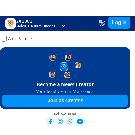
201301
Log In
Home
Noida, Gautam Buddha Nagar, Uttar Pradesh
Web Stories
Become a News Creator
Your local stories, Your voice
Join as Creator
Follow us on