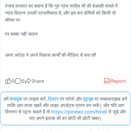
पंजाब सरकार का कहना है कि गुरु ग्रंथ साहिब जी की बेअदबी मामले में 
न्याय दिलाना उनकी प्राथमिकता है, और इस बार दोषियों को किसी भी 
कीमत पर 

पर बक्शा नहीं जाएगा

अमन अरोडा ने अपने विकास कार्यों की मीडिया से बात की

0
0
Share
Report
हमें
फेसबुक
पर लाइक करें,
ट्विटर
पर फॉलो और
यूट्यूब
पर सब्सक्राइब्ड करें
ताकि आप ताजा खबरें और लाइव अपडेट्स प्राप्त कर सकें| और यदि आप
विस्तार से पढ़ना चाहते हैं तो
https://pinewz.com/hindi
से जुड़े और
पाए अपने इलाके की हर छोटी सी छोटी खबर|