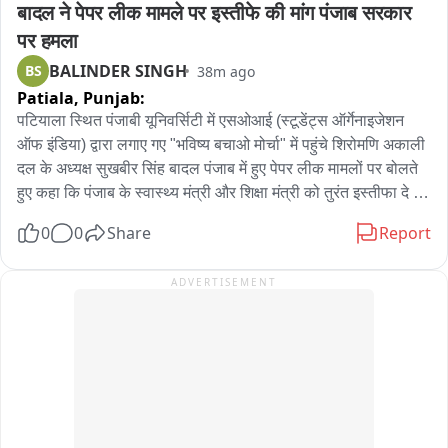
बादल ने पेपर लीक मामले पर इस्तीफे की मांग पंजाब सरकार 
पर हमला
BALINDER SINGH
BS
38m ago
Patiala,
Punjab:
पटियाला स्थित पंजाबी यूनिवर्सिटी में एसओआई (स्टूडेंट्स ऑर्गेनाइजेशन 
ऑफ इंडिया) द्वारा लगाए गए "भविष्य बचाओ मोर्चा" में पहुंचे शिरोमणि अकाली 
दल के अध्यक्ष सुखबीर सिंह बादल पंजाब में हुए पेपर लीक मामलों पर बोलते 
हुए कहा कि पंजाब के स्वास्थ्य मंत्री और शिक्षा मंत्री को तुरंत इस्तीफा दे 
देना चाहिए। उन्होंने कहा कि अब तक पंजाब में कई पेपर लीक हो चुके हैं, 
0
0
Share
Report
लेकिन कभी भी पंजाब सरकार ने इसकी जिम्मेदारी स्वीकार नहीं की। उन्होंने 
कहा कि जो बातें पंजाब सरकार दिल्ली जाकर किया करती थी, आज जब 
ADVERTISEMENT
अपने ही प्रदेश में छात्र इस्तीफे की मांग कर रहे हैं तो सरकार अपनी ही बातों 
से पीछे हटती नजर आ रही है। इसके साथ ही विधानसभा में स्पीकर द्वारा दिए 
गए बयान पर प्रतिक्रिया देते हुए सुखबीर सिंह बादल ने कहा कि यह बेहद 
शर्मनाक है कि स्पीकर ने कहा कि उन्होंने संगत की मौजूदगी में बिल में 
संशोधन कर लिया। उन्होंने कहा कि संगत नाम लेने वाली होती है, जबकि 
जिन लोगों से सलाह ली गई, वे सरकार के प्रतिनिधि और सत्ताधारी पार्टी के 
विधायक थे। उन्होंने आगे कहा कि आज पूरे प्रदेश में अराजकता का माहौल 