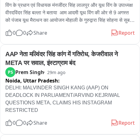
विंग के प्रधान एवं विधायक मंनजींदर सिंह लालपुर और यूथ विंग के उपाध्यक्ष 
वीरदविंदर सिंह बल्ला ने बताया  आम आदमी यूथ विंग की ओर से 9 अगस्त 
को पंजाब यूथ मैराथन का आयोजन मोहाली के गुरुद्वारा सिंह सोहना से सुबह 
सात बजे शुरू की जाएगी

0
0
Share
Report
हमारा मकसद नौजवानों को खेलों की ओर लाना हैं

AAP नेता मल्विंदर सिंह कांग में गतिरोध, केजरीवाल ने 
META पर सवाल, इंस्टाग्राम बंद
जो आम आदमींयूथ विंग ग्राउंड पर मजबूती से काम करो 

Prem Singh
PS
29m ago
सेहत मंद और नशा मुक्त यूथ हो इस का संदेश दिया जाएगा

Noida,
Uttar Pradesh:
चार कैटेगरी मे इनाम दिया जाएगा 

DELHI: MALVINDER SINGH KANG (AAP) ON 
ये मैराथन पांच किलोमीटर की होगी 

DEADLOCK IN PARLIAMENT/ARVIND KEJRIWAL 
तीन हज़ार एथलीट और नौजवान रजिस्टर्ड को चुके हैं

QUESTIONS META, CLAIMS HIS INSTAGRAM 
RESTRICTED
सरदार भंगत सिंह को मुख्य रख कर T शर्ट बनाई गई है जो रजिस्टर नौजवानों 
0
0
Share
Report
को दी जाएगी