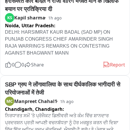
हरसिमरत कौर बादल ने राजा वारिंग भगवंत मान के खिलाफ 
सुप्रीम कोर्ट का कंसेपट इससे अलग है।
बयान पर प्रतिक्रिया दी
Kapil sharma
KS
1h ago
Noida,
Uttar Pradesh:
DELHI: HARSIMRAT KAUR BADAL (SAD MP) ON 
PUNJAB CONGRESS CHIEF AMARINDER SINGH 
RAJA WARRING'S REMARKS ON CONTESTING 
AGAINST BHAGWANT MANN
0
0
Share
Report
SBP ग्रुप ने लोंगावालिया के साथ दीर्घकालिक भागीदारी से 
परियोजनाओं में तेजी
Manpreet Chahal1
MC
1h ago
Chandigarh,
Chandigarh:
ਨਿਰਧਾਰਤ ਸਮੇਂ 'ਤੇ ਪ੍ਰੋਜੈਕਟ ਡਿਲੀਵਰੀ ਅਤੇ ਕੰਮ ਵਿੱਚ ਸ਼ਾਨਦਾਰ 
ਪ੍ਰਦਰਸ਼ਨ ਪ੍ਰਤੀ ਆਪਣੀ ਵਚਨਬੱਧਤਾ ਨੂੰ ਹੋਰ ਮਜ਼ਬੂਤ ਕਰਨ ਦੀ ਦਿਸ਼ਾ 
ਵਿੱਚ ਇੱਕ ਅਹਿਮ ਕਦਮ ਚੁੱਕਦਿਆਂ, ਐਸਬੀਪੀ ਗਰੁੱਪ ਨੇ ਪੰਜਾਬ ਅਤੇ 