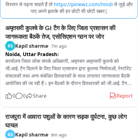
विस्तार से पढ़ना चाहते हैं तो
https://pinewz.com/hindi
से जुड़े और
पाए अपने इलाके की हर छोटी सी छोटी खबर|
अमृतसरी कुलचे के GI टैग के लिए जिला प्रशासन की 
जागरूकता बैठकें तेज, एसोसिएशन गठन पर जोर
Kapil sharma
KS
7m ago
Noida,
Uttar Pradesh:
कार्यालय जिला लोक संपर्क अधिकारी, अमृतसर अमृतसरी कुलचे को 
जी.आई. टैग दिलाने के लिए जिला प्रशासन द्वारा कुलचा निर्माताओं, रेस्टोरेंट 
संचालकों तथा अन्य संबंधित हितधारकों के साथ लगातार जागरूकता बैठकें 
आयोजित की जा रही हैं। इन बैठकों के दौरान हितधारकों को जी.आई. टैग के 
महत्व, इसके लाभों तथा अमृतसरी कुलचे के लिए इसकी आवश्यकता के बारे 
0
0
Share
Report
में विस्तार से जानकारी दी जा रही है।

इस संबंध में जानकारी देते हुए सहायक आयुक्त (जनरल) श्रीमती प्रगति 
राजपुरा में आवारा पशुओं के कारण सड़क दुर्घटना, कुछ लोग 
सेठी ने बताया कि अमृतसरी कुलचे की ऐतिहासिक विरासत, पारंपरिक निर्माण 
घायल
विधि, विशिष्ट स्वाद और अनूठी पहचान को संरक्षित रखने के लिए जी.आई. 
Kapil sharma
KS
8m ago
टैग अत्यंत महत्वपूर्ण है। उन्होंने कहा कि जी.आई. टैग मिलने से अमृतसरी 