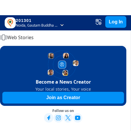
201301
Log In
Home
Noida, Gautam Buddha Nagar, Uttar Pradesh
Web Stories
Become a News Creator
Your local stories, Your voice
Join as Creator
Follow us on