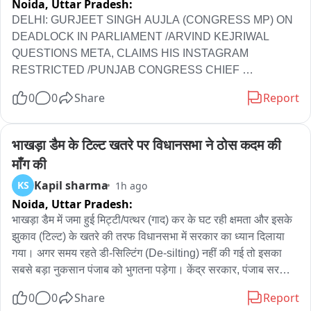
Noida,
Uttar Pradesh:
DELHI: GURJEET SINGH AUJLA (CONGRESS MP) ON 
DEADLOCK IN PARLIAMENT /ARVIND KEJRIWAL 
QUESTIONS META, CLAIMS HIS INSTAGRAM 
RESTRICTED /PUNJAB CONGRESS CHIEF 
AMARINDER SINGH RAJA WARRING 'WANTS TO 
0
0
Share
Report
FIGHT AGAINST BHAGWANT MANN' IN PUNJAB 
POLLS
भाखड़ा डैम के टिल्ट खतरे पर विधानसभा ने ठोस कदम की 
माँग की
Kapil sharma
KS
1h ago
Noida,
Uttar Pradesh:
भाखड़ा डैम में जमा हुई मिट्टी/पत्थर (गाद) कर के घट रही क्षमता और इसके 
झुकाव (टिल्ट) के खतरे की तरफ विधानसभा में सरकार का ध्यान दिलाया 
गया। अगर समय रहते डी-सिल्टिंग (De-silting) नहीं की गई तो इसका 
सबसे बड़ा नुकसान पंजाब को भुगतना पड़ेगा। केंद्र सरकार, पंजाब सरकार, 
BBMB और अन्य भाईवाला राज्यों जो इससे पानी बिजली लेते हैं उन्हें तुरंत 
0
0
Share
Report
इस तरफ ठोस कदम उठाने चाहिए।