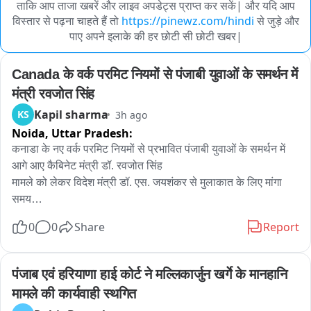
ताकि आप ताजा खबरें और लाइव अपडेट्स प्राप्त कर सकें| और यदि आप
विस्तार से पढ़ना चाहते हैं तो
https://pinewz.com/hindi
से जुड़े और
पाए अपने इलाके की हर छोटी सी छोटी खबर|
Canada के वर्क परमिट नियमों से पंजाबी युवाओं के समर्थन में 
मंत्री रवजोत सिंह
Kapil sharma
KS
3h ago
Noida,
Uttar Pradesh:
कनाडा के नए वर्क परमिट नियमों से प्रभावित पंजाबी युवाओं के समर्थन में 
आगे आए कैबिनेट मंत्री डॉ. रवजोत सिंह

मामले को लेकर विदेश मंत्री डॉ. एस. जयशंकर से मुलाकात के लिए मांगा 
समय

0
0
Share
Report
पंजाब के युवाओं और प्रभावित परिवारों को आ रही मुश्किलों पर चर्चा के लिए 
लिखा पत्र
पंजाब एवं हरियाणा हाई कोर्ट ने मल्लिकार्जुन खर्गे के मानहानि 
मामले की कार्यवाही स्थगित