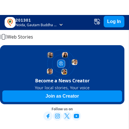
201301
Log In
Home
Noida, Gautam Buddha Nagar, Uttar Pradesh
Web Stories
Become a News Creator
Your local stories, Your voice
Join as Creator
Follow us on