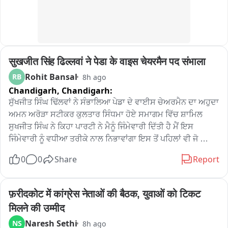
सुखजीत सिंह ढिल्लवां ने पेडा के वाइस चेयरमैन पद संभाला
Rohit Bansal
RB
8h ago
Chandigarh,
Chandigarh:
ਸੁੱਖਜੀਤ ਸਿੰਘ ਢਿੱਲਵਾਂ ਨੇ ਸੰਭਾਲਿਆ ਪੇਡਾ ਦੇ ਵਾਈਸ ਚੇਅਰਮੈਨ ਦਾ ਅਹੁਦਾ

ਅਮਨ ਅਰੋੜਾ ਸਟੀਕਰ ਕੁਲਤਾਰ ਸਿੰਧਮਾ ਹੋਏ ਸਮਾਗਮ ਵਿੱਚ ਸ਼ਾਮਿਲ

ਸੁਖਜੀਤ ਸਿੰਘ ਨੇ ਕਿਹਾ ਪਾਰਟੀ ਨੇ ਮੈਨੂੰ ਜਿੰਮੇਵਾਰੀ ਦਿੱਤੀ ਹੈ ਮੈਂ ਇਸ 
ਜਿੰਮੇਵਾਰੀ ਨੂੰ ਵਧੀਆ ਤਰੀਕੇ ਨਾਲ ਨਿਭਾਵਾਂਗਾ ਇਸ ਤੋਂ ਪਹਿਲਾਂ ਵੀ ਜੋ 
ਪਾਰਟੀ ਨੇ ਜਿੰਮੇਵਾਰੀ ਦਿੱਤੀ ਸੀ ਉਸ ਨੂੰ ਮੈਂ ਬਖੂਬੀ ਨਿਭਾਇਆ

0
0
Share
Report
ਕੁਲਤਾਰ ਸਿੰਘ ਸੰਧਵਾਂ

ਅਮਨ ਅਰੋੜਾ
फ़रीदकोट में कांग्रेस नेताओं की बैठक, युवाओं को टिकट 
मिलने की उम्मीद
Naresh Sethi
NS
8h ago