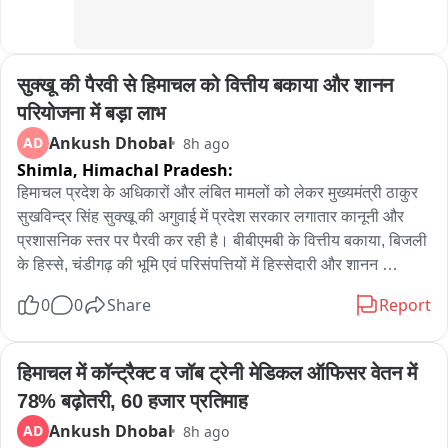
सुक्खू की पैरवी से हिमाचल को वित्तीय बकाया और शानन 
परियोजना में बड़ा लाभ
Ankush Dhobal
AD
8h ago
Shimla,
Himachal Pradesh:
हिमाचल प्रदेश के अधिकारों और लंबित मामलों को लेकर मुख्यमंत्री ठाकुर 
सुखविन्द्र सिंह सुक्खू की अगुवाई में प्रदेश सरकार लगातार कानूनी और 
प्रशासनिक स्तर पर पैरवी कर रही है। बीबीएमबी के वित्तीय बकाया, बिजली 
के हिस्से, चंडीगढ़ की भूमि एवं परिसंपत्तियों में हिस्सेदारी और शानन 
जलविद्युत परियोजना जैसे महत्वपूर्ण मामलों को सरकार ने प्रमुखता से उठाया 
0
0
Share
Report
है।

मुख्यमंत्री ठाकुर सुखविन्द्र सिंह सुक्खू विभिन्न मंचों पर भाखड़ा ब्यास 
हिमाचल में कॉन्ट्रैक्ट व जॉब ट्रेनी मेडिकल ऑफिसर वेतन में 
प्रबंधन बोर्ड (बीबीएमबी) से हिमाचल के करीब 4,200 करोड़ रुपये के 
78% बढ़ोतरी, 60 हजार प्रतिमाह
वित्तीय बकाया और 13,066 मिलियन यूनिट बिजली के राज्य के अधिकार 
Ankush Dhobal
AD
8h ago
की मजबूती से पैरवी कर रहे हैं। करीब 15 वर्ष पहले हिमाचल प्रदेश के पक्ष 