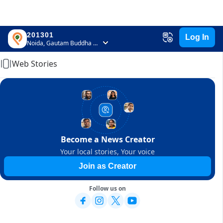
201301
Log In
Home
Noida, Gautam Buddha Nagar, Uttar Pradesh
Web Stories
Become a News Creator
Your local stories, Your voice
Join as Creator
Follow us on