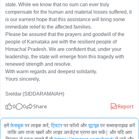
state. While we know that no sum can ever truly 
compensate for the human and material losses suffered, it 
is our earnest hope that this assistance will bring some 
immediate relief to the affected families. 

Please be assured that the prayers and goodwill of the 
people of Karnataka are with the resilient people of 
Himachal Pradesh. We are confident that, under your 
leadership, the state will emerge from this tragedy with 
renewed strength and resolve. 

With warm regards and deepest solidarity. 

Yours sincerely,

Sreldar (SIDDARAMAIAH)
0
0
Share
Report
हमें
फेसबुक
पर लाइक करें,
ट्विटर
पर फॉलो और
यूट्यूब
पर सब्सक्राइब्ड करें
ताकि आप ताजा खबरें और लाइव अपडेट्स प्राप्त कर सकें| और यदि आप