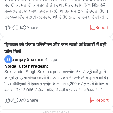
ਸਫਾਈ ਕਰਮਚਾਰੀ ਕਮਿਸ਼ਨ ਦੇ ਉਪ ਚੇਅਰਮੈਨ ਹਰਦੀਪ ਸਿੰਘ ਗਿੱਲ ਵੱਲੋਂ  
ਮੁਲਾਕਾਤ ਦੌਰਾਨ ਪੰਜਾਬ ਨਾਲ ਜੁੜੇ ਕਈ ਅਹਿਮ ਮਸਲਿਆਂ ਤੇ ਚਰਚਾ ਹੋਈ। 
ਬਰਨਾਲਾ ਵਿੱਚ ਸਫਾਈ ਕਰਮਚਾਰੀਆਂ 'ਤੇ ਹੋਏ ਲਾਠੀ ਚਾਰਜ ਬਾਰੇ ਵੀ ਕੀਤੀ 
ਦਿੱਤੀ ਜਾਣਕਾਰੀ। ਸਫਾਈ کرਮਚਾਰੀਆਂ ਦੇ ਹੋਰ ਮੁੱਦਿਆਂ 'ਤੇ ਵੀ ਕੀਤੀ 
0
0
Share
Report
ਗੱਲਬਾਤ。
हिमाचल को पंजाब परिसीमन और जल ऊर्जा अधिकारों में बड़ी 
जीत मिली
Sanjay Sharma
SS
6h ago
Noida,
Uttar Pradesh:
Sukhvinder Singh Sukhu x post -\nप्रदेश हितों से जुड़े वर्षों पुराने 
कानूनी एवं प्रशासनिक मामलों में राज्य सरकार ने उल्लेखनीय प्रगति की है।
\n\n- बीबीएमबी से हिमाचल प्रदेश के लगभग 4,200 करोड़ रुपये के वित्तीय 
बकाया और 13,066 मिलियन यूनिट बिजली पर राज्य के अधिकार के लिए 
विभिन्न मंचों पर प्रभावी पैरवी की जा रही है।\n- सर्वोच्च न्यायालय के 
0
0
Share
Report
लगभग 15 वर्ष पुराने निर्णय के बावजूद प्रदेश को अब तक उसका पूरा 
अधिकार प्राप्त नहीं हुआ है।\n- पंजाब पुनर्गठन अधिनियम, 1966 के तहत 
ADVERTISEMENT