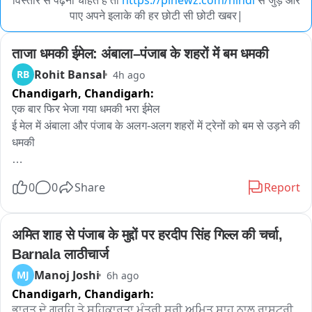
विस्तार से पढ़ना चाहते हैं तो
https://pinewz.com/hindi
से जुड़े और
पाए अपने इलाके की हर छोटी सी छोटी खबर|
ताजा धमकी ईमेल: अंबाला–पंजाब के शहरों में बम धमकी
Rohit Bansal
RB
4h ago
Chandigarh,
Chandigarh:
एक बार फिर भेजा गया धमकी भरा ईमेल 

ई मेल में अंबाला और पंजाब के अलग-अलग शहरों में ट्रेनों को बम से उड़ने की 
धमकी 

 स्कूलों को बम से उड़ने की धमकी दी गई

0
0
Share
Report
पुलिस स्टेशनों पर ग्रेनेड हमले की धमकी
अमित शाह से पंजाब के मुद्दों पर हरदीप सिंह गिल्ल की चर्चा, 
Barnala लाठीचार्ज
Manoj Joshi
MJ
6h ago
Chandigarh,
Chandigarh:
ਭਾਰਤ ਦੇ ਗ੍ਰਹਿ ਤੇ ਸਹਿਕਾਰਤਾ ਮੰਤਰੀ ਸ਼੍ਰੀ ਅਮਿਤ ਸ਼ਾਹ ਨਾਲ ਰਾਸ਼ਟਰੀ 