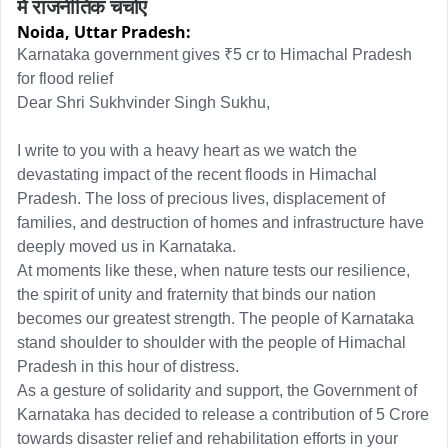
में राजनीतिक चर्चाएं
Noida,
Uttar Pradesh:
Karnataka government gives ₹5 cr to Himachal Pradesh 
for flood relief

Dear Shri Sukhvinder Singh Sukhu,

I write to you with a heavy heart as we watch the 
devastating impact of the recent floods in Himachal 
Pradesh. The loss of precious lives, displacement of 
families, and destruction of homes and infrastructure have 
deeply moved us in Karnataka. 

At moments like these, when nature tests our resilience, 
the spirit of unity and fraternity that binds our nation 
becomes our greatest strength. The people of Karnataka 
stand shoulder to shoulder with the people of Himachal 
Pradesh in this hour of distress. 

As a gesture of solidarity and support, the Government of 
Karnataka has decided to release a contribution of 5 Crore 
towards disaster relief and rehabilitation efforts in your 