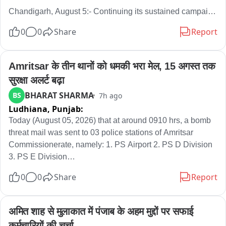
Chandigarh, August 5:- Continuing its sustained campaign 
against illegal encroachments, the Municipal Corporation 
0
0
Share
Report
Chandigarh carried out an extensive anti-encroachment 
drive in Sector 45 (Burail), Sector 20, and the outer area of 
Sector 26 Grain Market. During the enforcement action, a 
Amritsar के तीन थानों को धमकी भरा मेल, 15 अगस्त तक 
total of 105 challans were issued for various violations.

सुरक्षा अलर्ट बढ़ा
BHARAT SHARMA
BS
7h ago
At the rear boundary wall of AKISPS School in Sector 45, 
Ludhiana,
Punjab:
Burail, enforcement teams removed and confiscated 
mechanic-related encroachments, including car jacks, 
Today (August 05, 2026) that at around 0910 hrs, a bomb 
engines, doors, seat covers, old tyres and other repair 
threat mail was sent to 03 police stations of Amritsar 
equipment. Abandoned and dumped vehicles occupying 
Commissionerate, namely: 1. PS Airport 2. PS D Division 
public space were also lifted. In all, three truckloads of 
3. PS E Division

encroached material were seized.

0
0
Share
Report
The content stated-

A parallel drive behind the showrooms in Sector 20 led to 
the removal of old wooden boxes, discarded cycle 
15 August Nu Koi Ve apne Bachian Nu Schoolan Vich 
अमित शाह से मुलाकात में पंजाब के अहम मुद्दों पर सफाई 
counters and other unauthorised material obstructing 
Yan Jharoo Sarkar Bhand Mann valo Hindu-stani Azadi 
कर्मचारियों की चर्चा