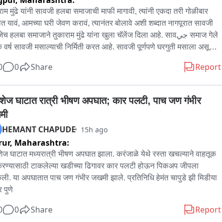
gpur,
Maharashtra:
दू स्वयंसेवक संघाच्या माध्यमातून सरसंघचालकांचचा हा दौरा आयोजित करण्यात 
राम मुंढे यांनी सावजी हलबा समाजाची माफी मागावी, त्यांनी एकदा तरी गोळीबार 
  आहे
त यावं, आमच्या घरी जेवण करावं, त्यानंतर बोलावे अशी शब्दात नागपूरात सावजी 
ेच हलबा समाजाने तुकाराम मुंढे यांना खुला चॅलेंज दिला आहे. सावجي समाज गेले 
 वर्ष सावजी मसाल्याची निर्मिती करत आहे. सावजी पूर्णपणे घरगुती मसाला असून 
त कुठल्याही प्रकारची भेसळ नाही. त्यामुळे सावजी मसाला आणि जेवणाबद्दल 
0
0
Share
Report
राम मुंढे यांचा वक्तव्य सावजी समाजाचा अवमान करणारे आहे. तुकाराम मुंढे यांनी 
र्त माफी मागावी अशी मागणी सावजी समाजाने केली आहे. आज नागपूरातील 
बार चौकावर सावजी समाजाच्या वतीने तुकाराम मुंढे यांच्या विरोधात निषेध आंदोलन 
शेज घाटात रात्री भीषण अपघात; कार पलटी, पाच जण गंभीर 
ात आले. यावेळी समाजातील तरुण कार्यकर्त्यांनी तुकाराम मुंढे यांच्या विरोधात 
मी
ार घोषणाबाजी करत आमच्या आया बहिणींनी वर्षानुवर्षे मेहनत करून विकसित 
HEMANT CHAPUDE
15h ago
लं सावजी मसाला तुकाराम मुंढे यांनी बदनाम केल्याचा आरोप केला. तुकाराम मुंढे 
rur,
Maharashtra:
ी माफी मागावी अन्यथा त्यांच्या विरोधात तीव्र आंदोलन करू असा इशाराही यावेळी 
यात आला. एवढंच नाही तर सावजी समाजाच्या वतीने नागपूरच्या तहसील पोलीस 
ेज घाटात मध्यरात्री भीषण अपघात झाला. करंजाळे येथे रस्ता खचल्याने वाहतूक 
नमध्ये तुकाराम मुंढे यांच्या विरोधात तक्रारही देण्यात येणार आहे.
करण्यासाठी टाकलेल्या खडीच्या ढिगावर कार पलटी होऊन पिकअप जीपला 
ी. या अपघातात पाच जण गंभीर जखमी झाले. प्रतिनिधि हेमंत चापुडे झी मिडीया 
र पुणे
0
0
Share
Report