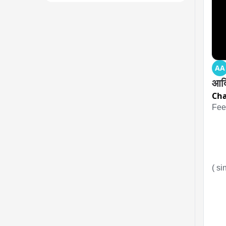
AA
आदि
Ch
Fee
( si