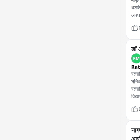
मोडू
धडके
अपघा
सव्व
तासा
पोली
प्रय
डॉ 
RM
Rat
रत्न
भूमि
रत्न
विद्
विचा
क्षम
अणुऊ
क्ली
नागप
जास्
आरो