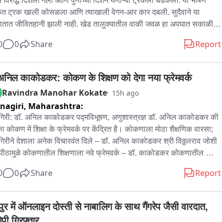
न विरुद्ध दिशेला गेला आणि पुणेाच्या दिशेने येणाऱ्या ट्रकला धडकला. या भीषण 
त ट्रक खाली कोसळला आणि त्याखाली वेगन-आर कार दबली. सुदैवाने या 
तात जीवितहानी झाली नाही. खेड तालुक्यातील वाकी जवळ हा अपघात सकाळी 
ासहाच्या sुमारास झाला. कंटेनर पुणे लेनवर आल्याने पुण्याकडे येणारी वाहतूक 
0
0
Share
Report
भरापासून ठप्प आहे; नाशिककडे जाणारी वाहतूक विस्कळीत झाली आहे. महामार्ग 
स क्रेन घेऊन घटनास्थळी पोहचले असून अपघातग्रस्त वाहनं बाजूला काढण्याचे 
त्न सुरु आहेत.
अनिल काकोडकर: कोकण के शिक्षण को देगा नया फ्रेमवर्क
Ravindra Manohar Kokate
15h ago
nagiri,
Maharashtra:
ागिरी: डॉ. अनिल काकोडकर पद्मविभूषण, अणुशास्त्रज्ञ डॉ. अनिल काकोडकर की 
का कोकण में शिक्षा के फ्रेमवर्क पर केंद्रित है। कोकणाला मोठा शैक्षणिक वारसा; 
ागिरीने देशाला अनेक विचारवंत दिले – डॉ. अनिल काकोडकर श्री विठ्ठलराव जोशी 
यापीठामुळे कोकणातील शिक्षणाला नवे फ्रेमवर्क – डॉ. काकोडकर कोकणातील 
र अधिक समृद्ध करण्यासाठी विद्यापीठ महत्त्वाचे ठरेल – डॉ. काकोडकर मानवी 
0
0
Share
Report
ता आणि आकलन किती वाढले, याचे भान ठेवणे आवश्यक – डॉ. काकोडकर जैतापूर 
र्जा प्रकल्पात प्रदूषणाचा मुद्दा नाही – डॉ. काकोडकर ‘न्यूक्लिअर एनर्जी इज अ 
न एनर्जी’ – डॉ. अनिल काकोडकर जैतापूर प्रकल्पातील फ्रेंच तंत्रज्ञानाची किंमत 
ुर में ऑनलाइन दोस्ती से नाबालिग के साथ गैंगरेप जैसी वारदात, 
त; विजेची किंमत आटोक्यात असणे आवश्यक अत्याधुनिक तंत्रज्ञानाचा परीक्षा 
पी गिरफ्तार