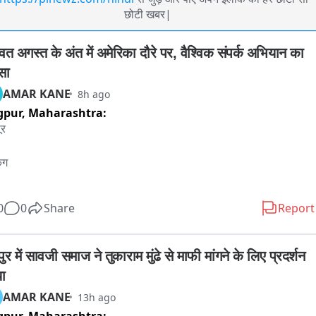
छोटी खबर|
वत अगस्त के अंत में अमेरिका दौरे पर, वैश्विक संपर्क अभियान का 
सा
AMAR KANE
8h ago
gpur,
Maharashtra:
र 

ंग 

घचालक डॉ. मोहन भागवत ऑगस्ट महिन्याच्या अखेरीस अमेरिका दौरा करणार

0
0
Share
Report
च्या सूत्रांनी दिलेल्या माहितीनुसार, सरसंघचालकांचा हा दौरा शताब्दी वर्षाच्या 
िक संपर्क अभियानाचा महत्त्वाचा भाग आहे. या दौऱ्यात अमेरिकेत एका शहरात ते 
ुर में सावजी समाज ने तुकाराम मुंढे से माफी मांगने के लिए प्रदर्शन 
दही साधणार आहे

ा
AMAR KANE
13h ago
िवाय ते अजून एका शेजारील देशात  जाण्याची शक्यता आहे 
