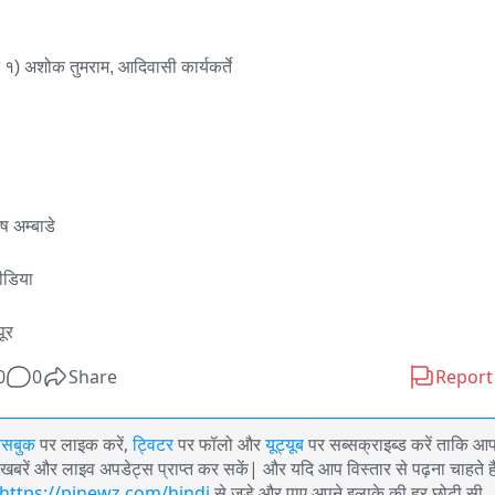
 १) अशोक तुमराम, आदिवासी कार्यकर्ते

 अम्बाडे

ीडिया

पूर 
0
0
Share
Report
ेसबुक
पर लाइक करें,
ट्विटर
पर फॉलो और
यूट्यूब
पर सब्सक्राइब्ड करें ताकि आ
खबरें और लाइव अपडेट्स प्राप्त कर सकें| और यदि आप विस्तार से पढ़ना चाहते है
https://pinewz.com/hindi
से जुड़े और पाए अपने इलाके की हर छोटी सी