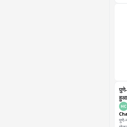
पुणे
हुआ
HC
Ch
पुणे