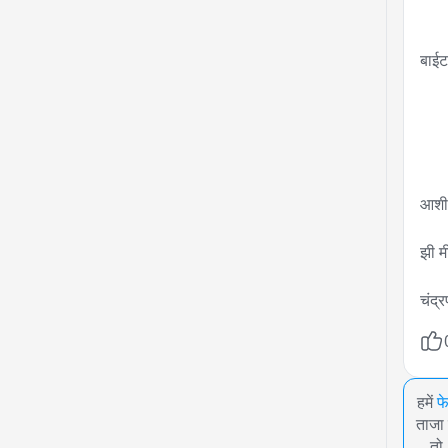
बाईट
आशीष
झी म
चंद्र
हमें
फ
ताजा 
तो