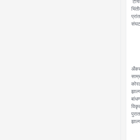
 टाय
भिंत
प्रा
संघट
अँकर
साम्
कोरल
झाल्
बांधण
विकृ
पुरा
झाल्