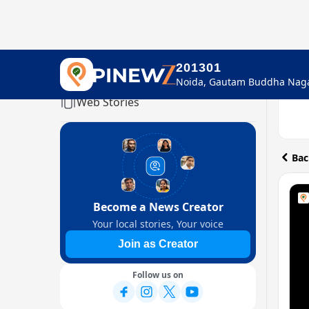
201301
Home
Web Stories
Bac
Become a News Creator
Your local stories, Your voice
Join as Creator
Follow us on