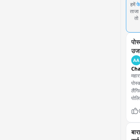
हमें
फ
ताजा 
तो
पोस
उजा
AA
Ch
महारा
पोस्
लैंग
पोलि
अनैसर
येणा
पीडि
त्या
बार
अंदेव