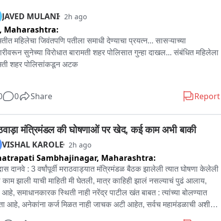
JAVED MULANI
2h ago
,
Maharashtra:
मतीत महिलेचा जिवंतपणि पतीला समाधी देण्याचा प्रयत्न... सासऱ्याच्या 
ारीवरून सुनेच्या विरोधात बारामती शहर पोलिसात गुन्हा दाखल... संबंधित महिलेला 
मती शहर पोलिसांकडून अटक

मती मधील एका महिलेने तिच्या पतीला दोन दिवस गुंगीचे औषध देत बॅटने मारहाण 
0
0
Share
Report
 त्याला जिवंतपणीच घरातच समाधी देण्याचा प्रयत्न केलाय. या संदर्भात पोलिसांना 
ीय माहिती मिळतात पोलिसांनी घटनास्थळी धाव घेतली आणि प्रवीण जगताप 
्या खुनाचा प्रयत्न उधळून लावला आहे.

ठवाड़ा मंत्रिमंडल की घोषणाओं पर खेद, कई काम अभी बाकी
VISHAL KAROLE
2h ago
रकरणी बारामती शहर पोलीस ठाण्यात प्रवीण जगताप यांचे वडील प्रकाश जगताप 
atrapati Sambhajinagar,
Maharashtra:
्या फिर्यादीवरून शर्मिला प्रवीण जगताप या 38 वर्षीय महिले विरोधात गुन्हा दाखल 
ास दानवे : 3 वर्षांपूर्वी मराठवाड्यात मंत्रिमंडळ बैठक झालेली त्यात घोषणा केलेली 
यात आला आहे. संबंधित महिलेला पोलिसांनी ताब्यात घेतल आहे.

 काम झाली याची माहिती मी घेतली, मात्र काहिही झालं नसल्याचं पुढं आलाय, 
ैवी आहे, समाधानकारक स्थिती नाही नरेंद्र पाटील खंत बाबत : त्यांच्या बोलण्यात 
ंपूर्ण प्रकार दिनांक 30 जुलै 2026 च्या रात्री साडे अकरा ते एक ऑगस्ट सकाळी 
ता आहे, अनेकांना कर्ज मिळत नाही जाचक अटी आहेत, सर्वच महामंडळाची अशीच 
 अकराच्या दरम्यान बारामती शहरातील जामदार रोड इंद्रप्रस्थ सोसायटीमधील 
था आहे, महामंडळ म्हणजे फक्त घोषणा असते मात्र मंडळ अपंग असते, त्यांची व्यथा 
ट नंबर नऊ मध्ये घडला आहे。