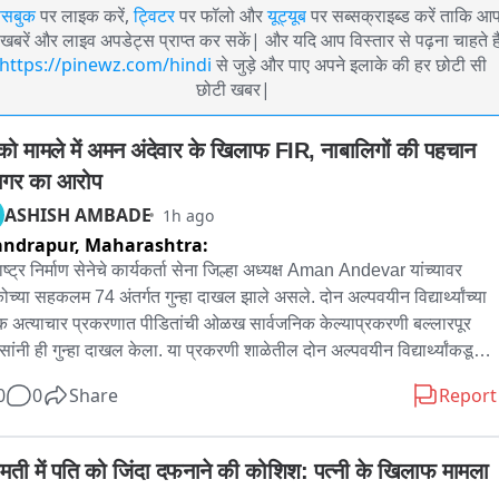
ेसबुक
पर लाइक करें,
ट्विटर
पर फॉलो और
यूट्यूब
पर सब्सक्राइब्ड करें ताकि आ
खबरें और लाइव अपडेट्स प्राप्त कर सकें| और यदि आप विस्तार से पढ़ना चाहते है
https://pinewz.com/hindi
से जुड़े और पाए अपने इलाके की हर छोटी सी
छोटी खबर|
्को मामले में अमन अंदेवार के खिलाफ FIR, नाबालिगों की पहचान 
गर का आरोप
ASHISH AMBADE
1h ago
andrapur,
Maharashtra:
ष्ट्र निर्माण सेनेचे कार्यकर्ता सेना जिल्हा अध्यक्ष Aman Andevar यांच्यावर 
कोच्या सहकलम 74 अंतर्गत गुन्हा दाखल झाले असले. दोन अल्पवयीन विद्यार्थ्यांच्या 
िक अत्याचार प्रकरणात पीडितांची ओळख सार्वजनिक केल्याप्रकरणी बल्लारपूर 
सांनी ही गुन्हा दाखल केला. या प्रकरणी शाळेतील दोन अल्पवयीन विद्यार्थ्यांकडूनच 
्गिक लैंगिक अत्याचार झाल्याचं चार दिवसांपूर्वी बल्लारपूर पोलीस स्टेशनअंतर्गत 
0
0
Share
Report
ऱ्या एका अनुदानित खाजगी आश्रमशाळेत उघडकीस आलं होतं. अमन अंदेवार यांनी 
त मुलांची ओळख काही व्हाट्सअप ग्रुप वर आणि व्यक्तींना शेअर केली होती. 
मुळे पीडित बालकांची प्रतिष्ठा आणि सुरक्षा धोक्यात आणल्याचा ठपका ठेवत अमन 
ामती में पति को जिंदा दफनाने की कोशिश: पत्नी के खिलाफ मामला 
ार यांच्यावर गुन्हा दाखल केला.