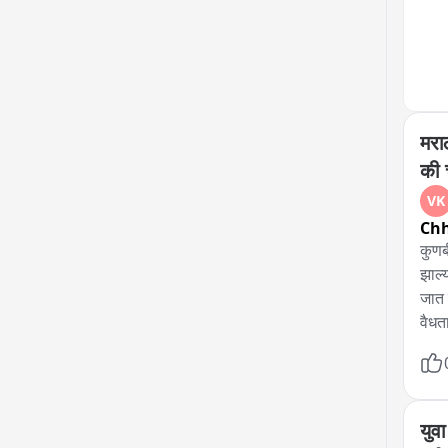
मरा
की 
VK
Chh
कुणब
झाल्
जात 
वैधत
त्या
सर्व
मराठ
अधिक
युव
फेटा