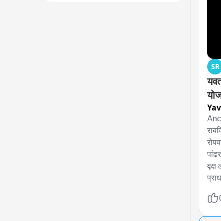
SR
यवत
योज
Ya
Anch
राबवि
रोपव
पांढ
वृक्