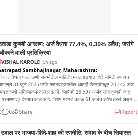
ठवाडा कुणबी आरक्षण: अर्ज वैधता 77.4%, 0.30% अवैध; जरांगे 
चौंकाने वाली प्रतिक्रिया
VISHAL KAROLE
5h ago
atrapati Sambhajinagar,
Maharashtra:
ी जात वैधता पडताळणी संदर्भातील माहिती: मराठवाड्यात शिंदे समिती स्थापन 
यापासून 31 जुलै 2026 पर्यंत मराठवाड्यातील आठही जिल्ह्यांमधून 20,143 अर्ज 
पडताळणी समित्यांकडे दाखल झाले. त्यापैकी 15,597 अर्जदारांना कुणबी जात 
ा प्रमाणपत्र देण्यात आले आहे. विशेष म्हणजे केवळ 61 अर्जच अवैध ठरले असून 
चं प्रमाण अवघं 0.30 टक्के आहे. तर 2,528 अर्ज अद्याप प्रलंबित आहेत. त्यात 
0
0
Share
Report
ाधिक अर्ज आणि सर्वाधिक वैधता प्रमाणपत्रे बीड जिल्ह्यात देण्यात आली आहेत. 
वाडा : कुणबी जात वैधता पडताळणीसाठी आलेल्या अर्जांपैकी तब्बल 77 टक्क्यांहून 
 अर्ज वैध ठरले आहेत. अवैध अर्जांचे प्रमाण केवळ 0.30 टक्के असल्याने 
ा उबाल पर भाजपा-शिंदे-शाह की रणनीति, संवाद के बीच सियासत 
ळणी अत्यंत कमी आहे. मात्र यावरून आरोप प्रत्यारोप सुरू झाले आणि त्या 