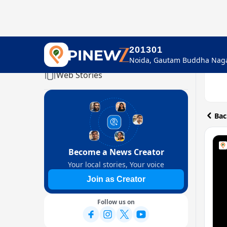
201301
Home
Web Stories
Bac
Become a News Creator
Your local stories, Your voice
Join as Creator
Follow us on