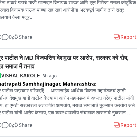
ेना ठाकरे गटाचे माजी खासदार विनायक राऊत आणि सून गिरीजा राऊत कौटुंबिक 
रणात विनायक राऊत यांच्या सह सहा आरोपींना अटकपूर्व जामीन ठाणे सत्र 
ालयाने केला मंजूर..

यक राऊत यांना ठाणे सत्र न्यायालयाचा दिलासा 

0
0
Share
Report
याधीश एस पी अग्रवाल मॅडम यांच्या सत्र न्यायालयात जामीन मंजूर..

ंद्र पाटील ने MD विजयसिंग देशमुख पर आरोप, सरकार को रोष, 
जा राऊत यांचे वकील सागर कदम या निकालाविरोधात उच्च न्यायालयात धाव 
ठा समाज में तनाव
ाची शक्यता..
VISHAL KAROLE
3h ago
atrapati Sambhajinagar,
Maharashtra:
द्र पाटील पत्रकार परिषदहिं.... अण्णासाहेब आर्थिक विकास महामंडळचं एमडी 
सिंग देशमुख यांनी वाटोळं केल्याचा आरोप महामंडळाचे अध्यक्ष नरेंद्र पाटील यांनी 
य, हा एमडी सरकारला अडचणीत आणतोय, मराठा समाजाचे नुकसान करतोय असे 
द्र पाटील यांनी आरोप केलाय, एक व्यवस्थापकीय संचालक शासनाचे नुकसान 
य तर शासनाने कारवाई करण्याची गरज असल्याचे पाटील म्हणाले...यांच्या पाठीशी 
0
0
Share
Report
तरी आहे त्यांना शासनाला यांच्या माध्यमातून बदनाम करायचे आहे असेही नरेंद्र 
 म्हणाले... एमडी ने प्रमाणपत्र देतांना अटी सांगितल्या कर्ज देताना, उत्पन्नाची 