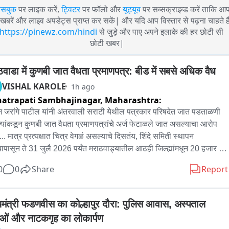
ेसबुक
पर लाइक करें,
ट्विटर
पर फॉलो और
यूट्यूब
पर सब्सक्राइब्ड करें ताकि आ
खबरें और लाइव अपडेट्स प्राप्त कर सकें| और यदि आप विस्तार से पढ़ना चाहते है
https://pinewz.com/hindi
से जुड़े और पाए अपने इलाके की हर छोटी सी
छोटी खबर|
ठवाडा में कुणबी जात वैधता प्रमाणपत्र: बीड में सबसे अधिक वैध
VISHAL KAROLE
1h ago
atrapati Sambhajinagar,
Maharashtra:
 जरांगे पाटील यांनी अंतरवाली सराटी येथील पत्रकार परिषदेत जात पडताळणी 
्यांकडून कुणबी जात वैधता प्रमाणपत्रांचे अर्ज फेटाळले जात असल्याचा आरोप 
.. मात्र प्रत्यक्षात चित्र वेगळं असल्याचे दिसतंय, शिंदे समिती स्थापन 
यापासून ते 31 जुलै 2026 पर्यंत मराठवाड्यातील आठही जिल्ह्यांमधून 20 हजार 
अर्ज जात पडताळणी समित्यांकडे दाखল झाले. त्यापैकी 15 हजार 597 अर्जदारांना 
0
0
Share
Report
ी जात वैधता प्रमाणपत्र देण्यात आलं आहे. विशेष म्हणजे केवळ 61 अर्जच अवैध 
 असून त्याचं प्रमाण अवघं . 30 टक्के आहे. तर 2 हजार 528 अर्ज अद्याप प्रलंबित 
. सर्वाधिक अर्ज आणि सर्वाधिक वैधता प्रमाणपत्रे बीड जिल्ह्यात देण्यात आली 
्यमंत्री फडणवीस का कोल्हापुर दौरा: पुलिस आवास, अस्पताल 
 तर अर्जांची संख्या कमी असली तरी नांदेडमध्ये अवैध अर्जांचे प्रमाण तुलनेने 
ाओं और नाटकगृह का लोकार्पण
 असल्याचं या आकडेवारीतून दिसतं. Hoffman: बहुतेक अर्जदारांना जात वैधता 