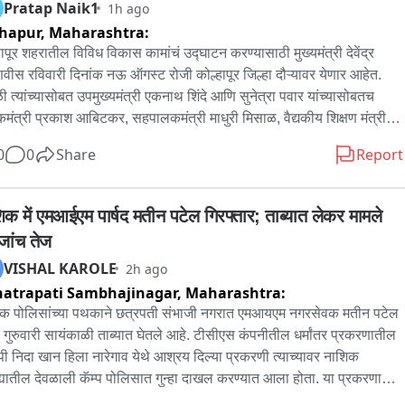
Pratap Naik1
1h ago
ाणपत्र मिळालं असून फेटाळणीचं प्रमाण अत्यल्प आहे.
hapur,
Maharashtra:
हापूर शहरातील विविध विकास कामांचं उद्घाटन करण्यासाठी मुख्यमंत्री देवेंद्र 
ीस रविवारी दिनांक नऊ ऑगस्ट रोजी कोल्हापूर जिल्हा दौऱ्यावर येणार आहेत. 
ळी त्यांच्यासोबत उपमुख्यमंत्री एकनाथ शिंदे आणि सुनेत्रा पवार यांच्यासोबतच 
मंत्री प्रकाश आबिटकर, सहपालकमंत्री माधुरी मिसाळ, वैद्यकीय शिक्षण मंत्री 
मुश्रीफ, उच्च व तंत्र शिक्षण मंत्री चंद्रकांत दादा पाटील यांच्यासह खासदार 
0
0
Share
Report
र उपस्थित राहणार आहेत. सांगली जिल्ह्यातील कार्यक्रम आटोपल्यानंतर 
यमंत्री कोल्हापुरात दाखल होणार आहेत।

िक में एमआईएम पार्षद मतीन पटेल गिरफ्तार; ताब्यात लेकर मामले 
हापूर दौऱ्यात मध्ये नेमक्या कोण कोणत्या कार्यक्रमाचे आयोजन केले आहे त्यावर एक 
जांच तेज
टाकूया।

VISHAL KAROLE
2h ago
atrapati Sambhajinagar,
Maharashtra:
ी अडीच वाजता मुख्यमंत्र्यांच्या हस्ते पोलीस कर्मचाऱ्यांच्या अपार्टमेंटचे उद्घाटन 
 जाणार आहे

क पोलिसांच्या पथकाने छत्रपती संभाजी नगरात एमआयएम नगरसेवक मतीन पटेल 
 गुरुवारी सायंकाळी ताब्यात घेतले आहे. टीसीएस कंपनीतील धर्मांतर प्रकरणातील 
री 2 वाजून 45 मिनिटांनी मुख्यमंत्री छत्रपती प्रमिला राजे शासकीय रुग्णालयाच्या 
ी निदा खान हिला नारेगाव येथे आश्रय दिल्या प्रकरणी त्याच्यावर नाशिक 
ा सेवांचे लोकार्पण करणार आहेत।

ह्यातील देवळाली कॅम्प पोलिसात गुन्हा दाखल करण्यात आला होता. या प्रकरणात 
यालयात सुरू असलेल्या सुनावणीस वारंवार गैरहजर राहिल्याने त्याचे वॉरंट जारी 