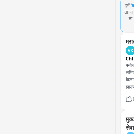
हमें
फ
ताजा 
तो
मरा
VK
Chh
मनोज
समित
केला.
झाल्
143 
कुणब
ठरले
आहेत
मुख
आहेत.
सेव
अधिक