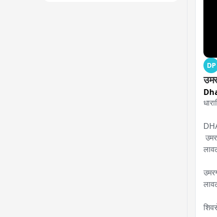
DP
उमर
Dha
धाराश
DH
 उमरग्यामध्ये शिवसैनिकांमध्येच जुंपली, फोटो न छापल्याने पालकमंत्र्याच्या स्वागतासाठी 
लावल
उमरग
लावल
शिवस