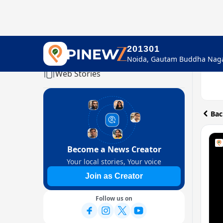
201301
Home
Web Stories
Bac
Become a News Creator
Your local stories, Your voice
Join as Creator
Follow us on