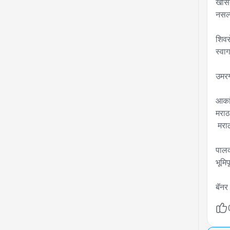
खासद
नसल्
शिवस
स्वा
उमरग
आकांक
मराठ
 मराठवाडा युवा सेना पक्षनिरीक्षक पद

पालक
भूमि
बॅनर