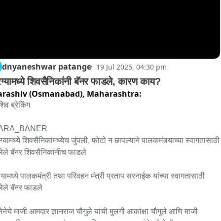
dnyaneshwar patange
19 Jul 2025, 04:30 pm
ग्यामध्ये शिवसैनिकांनी बॅनर फाडले, कारण काय?
rashiv (Osmanabad),
Maharashtra:
िव ब्रेकिंग

ARA_BANER

ेले बॅनर शिवसैनिकांनीच फाडले

्यामध्ये पालकमंत्री तथा परिवहन मंत्री प्रताप सरनाईक यांच्या स्वागतासाठी 
ेले बॅनर फाडले

ेनेचे माजी आमदार ज्ञानराज चौगुले यांची मुलगी आकांक्षा चौगुले आणि माजी 